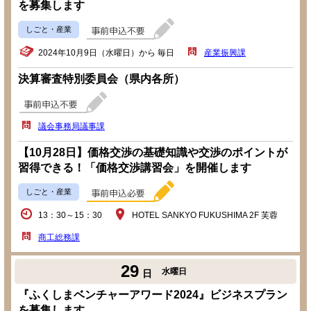
を募集します
しごと・産業
2024年10月9日（水曜日）から 毎日
産業振興課
決算審査特別委員会（県内各所）
議会事務局議事課
【10月28日】価格交渉の基礎知識や交渉のポイントが
習得できる！「価格交渉講習会」を開催します
しごと・産業
13：30～15：30
HOTEL SANKYO FUKUSHIMA 2F 芙蓉
商工総務課
29
水曜日
日
『ふくしまベンチャーアワード2024』ビジネスプラン
を募集します