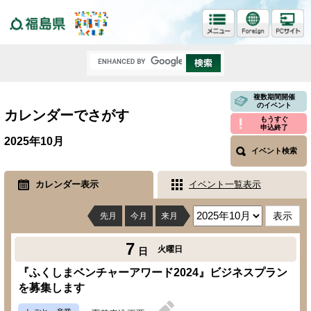
福島県
複数期間開催
のイベント
カレンダーでさがす
もうすぐ
申込終了
2025年10月
イベント検索
カレンダー表示
イベント一覧表示
先月
今月
来月
7
火曜日
日
『ふくしまベンチャーアワード2024』ビジネスプラン
を募集します