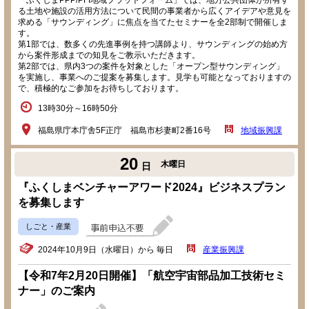
「ふくしまPPP/PFI地域プラットフォーム」では、地方公共団体が所有す
る土地や施設の活用方法について民間の事業者から広くアイデアや意見を
求める「サウンディング」に焦点を当てたセミナーを全2部制で開催しま
す。
第1部では、数多くの先進事例を持つ講師より、サウンディングの始め方
から案件形成までの知見をご教示いただきます。
第2部では、県内3つの案件を対象とした「オープン型サウンディング」
を実施し、事業へのご提案を募集します。見学も可能となっておりますの
で、積極的なご参加をお待ちしております。
13時30分～16時50分
福島県庁本庁舎5F正庁 福島市杉妻町2番16号
地域振興課
20
木曜日
日
『ふくしまベンチャーアワード2024』ビジネスプラン
を募集します
しごと・産業
2024年10月9日（水曜日）から 毎日
産業振興課
【令和7年2月20日開催】「航空宇宙部品加工技術セミ
ナー」のご案内