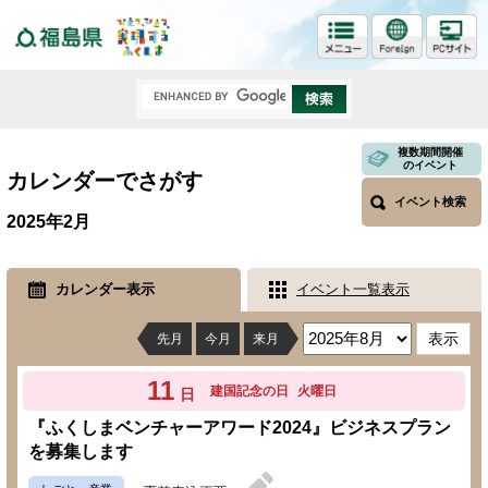
福島県
複数期間開催
のイベント
カレンダーでさがす
イベント検索
2025年2月
カレンダー表示
イベント一覧表示
先月
今月
来月
11
建国記念の日
火曜日
日
『ふくしまベンチャーアワード2024』ビジネスプラン
を募集します