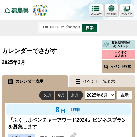
福島県
複数期間開催
のイベント
カレンダーでさがす
もうすぐ
申込終了
2025年3月
イベント検索
カレンダー表示
イベント一覧表示
先月
今月
来月
8
土曜日
日
『ふくしまベンチャーアワード2024』ビジネスプラン
を募集します