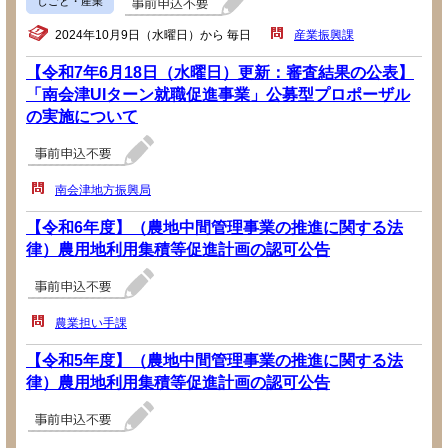
しごと・産業
2024年10月9日（水曜日）から 毎日
産業振興課
【令和7年6月18日（水曜日）更新：審査結果の公表】
「南会津UIターン就職促進事業」公募型プロポーザル
の実施について
南会津地方振興局
【令和6年度】（農地中間管理事業の推進に関する法
律）農用地利用集積等促進計画の認可公告
農業担い手課
【令和5年度】（農地中間管理事業の推進に関する法
律）農用地利用集積等促進計画の認可公告