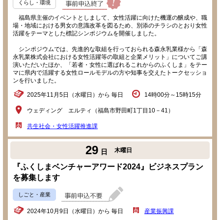
くらし・環境
福島県主催のイベントとしまして、女性活躍に向けた機運の醸成や、職
場・地域における男女の意識改革を図るため、別添のチラシのとおり女性
活躍をテーマとした標記シンポジウムを開催しました。
シンポジウムでは、先進的な取組を行っておられる森永乳業様から「森
永乳業株式会社における女性活躍等の取組と企業メリット」についてご講
演いただいたほか、「若者・女性に選ばれるこれからのふくしま」をテー
マに県内で活躍する女性ロールモデルの方や知事を交えたトークセッショ
ンを行いました。
2025年11月5日（水曜日）から 毎日
14時00分～15時15分
ウェディング エルティ（福島市野田町1丁目10－41）
共生社会・女性活躍推進課
29
木曜日
日
『ふくしまベンチャーアワード2024』ビジネスプラン
を募集します
しごと・産業
2024年10月9日（水曜日）から 毎日
産業振興課