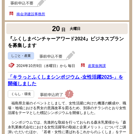
南会津建設事務所
20
火曜日
日
『ふくしまベンチャーアワード2024』ビジネスプラン
を募集します
しごと・産業
2024年10月9日（水曜日）から 毎日
産業振興課
「キラっとふくしまシンポジウム -女性活躍2025-」を
開催しました
くらし・環境
福島県主催のイベントとしまして、女性活躍に向けた機運の醸成や、職
場・地域における男女の意識改革を図るため、別添のチラシのとおり女性
活躍をテーマとした標記シンポジウムを開催しました。
シンポジウムでは、先進的な取組を行っておられる森永乳業様から「森
永乳業株式会社における女性活躍等の取組と企業メリット」についてご講
演いただいたほか、「若者・女性に選ばれるこれからのふくしま」をテー