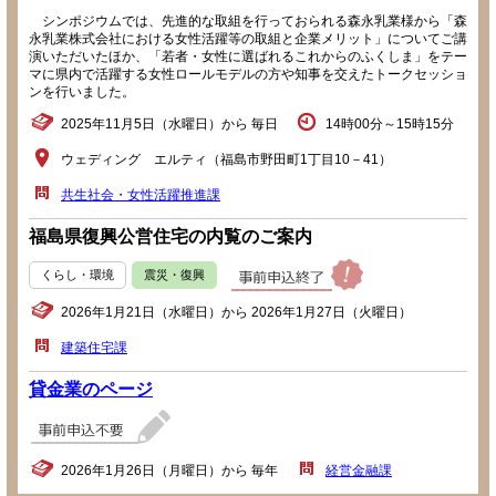
シンポジウムでは、先進的な取組を行っておられる森永乳業様から「森
永乳業株式会社における女性活躍等の取組と企業メリット」についてご講
演いただいたほか、「若者・女性に選ばれるこれからのふくしま」をテー
マに県内で活躍する女性ロールモデルの方や知事を交えたトークセッショ
ンを行いました。
2025年11月5日（水曜日）から 毎日
14時00分～15時15分
ウェディング エルティ（福島市野田町1丁目10－41）
共生社会・女性活躍推進課
福島県復興公営住宅の内覧のご案内
くらし・環境
震災・復興
2026年1月21日（水曜日）から 2026年1月27日（火曜日）
建築住宅課
貸金業のページ
2026年1月26日（月曜日）から 毎年
経営金融課