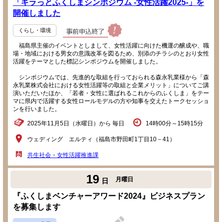
「キラっとふくしまシンポジウム -女性活躍2025-」を
開催しました
くらし・環境
福島県主催のイベントとしまして、女性活躍に向けた機運の醸成や、職
場・地域における男女の意識改革を図るため、別添のチラシのとおり女性
活躍をテーマとした標記シンポジウムを開催しました。
シンポジウムでは、先進的な取組を行っておられる森永乳業様から「森
永乳業株式会社における女性活躍等の取組と企業メリット」についてご講
演いただいたほか、「若者・女性に選ばれるこれからのふくしま」をテー
マに県内で活躍する女性ロールモデルの方や知事を交えたトークセッショ
ンを行いました。
2025年11月5日（水曜日）から 毎日
14時00分～15時15分
ウェディング エルティ（福島市野田町1丁目10－41）
共生社会・女性活躍推進課
19
月曜日
日
『ふくしまベンチャーアワード2024』ビジネスプラン
を募集します