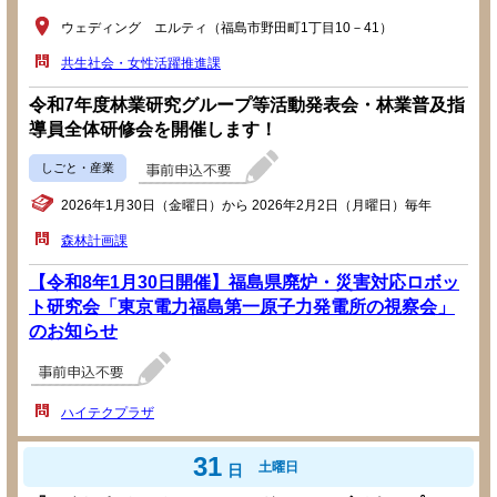
ウェディング エルティ（福島市野田町1丁目10－41）
共生社会・女性活躍推進課
令和7年度林業研究グループ等活動発表会・林業普及指
導員全体研修会を開催します！
しごと・産業
2026年1月30日（金曜日）から 2026年2月2日（月曜日）毎年
森林計画課
【令和8年1月30日開催】福島県廃炉・災害対応ロボッ
ト研究会「東京電力福島第一原子力発電所の視察会」
のお知らせ
ハイテクプラザ
31
土曜日
日