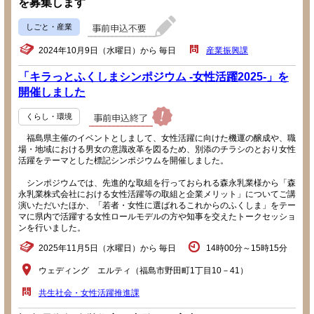
を募集します
しごと・産業
2024年10月9日（水曜日）から 毎日
産業振興課
「キラっとふくしまシンポジウム -女性活躍2025-」を
開催しました
くらし・環境
福島県主催のイベントとしまして、女性活躍に向けた機運の醸成や、職
場・地域における男女の意識改革を図るため、別添のチラシのとおり女性
活躍をテーマとした標記シンポジウムを開催しました。
シンポジウムでは、先進的な取組を行っておられる森永乳業様から「森
永乳業株式会社における女性活躍等の取組と企業メリット」についてご講
演いただいたほか、「若者・女性に選ばれるこれからのふくしま」をテー
マに県内で活躍する女性ロールモデルの方や知事を交えたトークセッショ
ンを行いました。
2025年11月5日（水曜日）から 毎日
14時00分～15時15分
ウェディング エルティ（福島市野田町1丁目10－41）
共生社会・女性活躍推進課