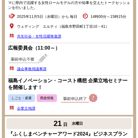
マに県内で活躍する女性ロールモデルの方や知事を交えたトークセッショ
ンを行いました。
2025年11月5日（水曜日）から 毎日
14時00分～15時15分
ウェディング エルティ（福島市野田町1丁目10－41）
共生社会・女性活躍推進課
広報委員会（11:00～）
議会事務局議事課
福島イノベーション・コースト構想 企業立地セミナー
を開催します！
しごと・産業
県政情報
企業立地課
21
水曜日
日
『ふくしまベンチャーアワード2024』ビジネスプラン