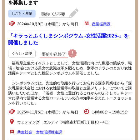
を募集します
しごと・産業
2024年10月9日（水曜日）から 毎日
産業振興課
「キラっとふくしまシンポジウム -女性活躍2025-」を
開催しました
くらし・環境
福島県主催のイベントとしまして、女性活躍に向けた機運の醸成や、職
場・地域における男女の意識改革を図るため、別添のチラシのとおり女性
活躍をテーマとした標記シンポジウムを開催しました。
シンポジウムでは、先進的な取組を行っておられる森永乳業様から「森
永乳業株式会社における女性活躍等の取組と企業メリット」についてご講
演いただいたほか、「若者・女性に選ばれるこれからのふくしま」をテー
マに県内で活躍する女性ロールモデルの方や知事を交えたトークセッショ
ンを行いました。
2025年11月5日（水曜日）から 毎日
14時00分～15時15分
ウェディング エルティ（福島市野田町1丁目10－41）
共生社会・女性活躍推進課