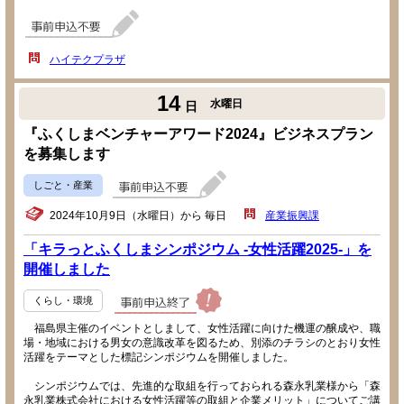
ハイテクプラザ
14
水曜日
日
『ふくしまベンチャーアワード2024』ビジネスプラン
を募集します
しごと・産業
2024年10月9日（水曜日）から 毎日
産業振興課
「キラっとふくしまシンポジウム -女性活躍2025-」を
開催しました
くらし・環境
福島県主催のイベントとしまして、女性活躍に向けた機運の醸成や、職
場・地域における男女の意識改革を図るため、別添のチラシのとおり女性
活躍をテーマとした標記シンポジウムを開催しました。
シンポジウムでは、先進的な取組を行っておられる森永乳業様から「森
永乳業株式会社における女性活躍等の取組と企業メリット」についてご講