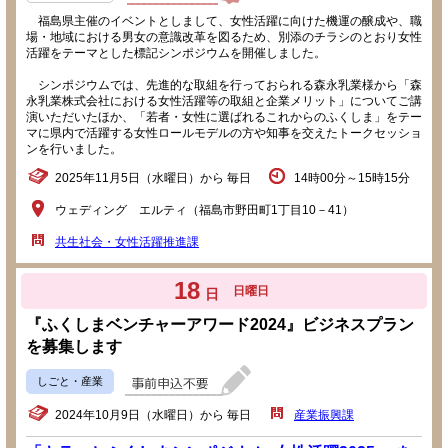
福島県主催のイベントとしまして、女性活躍に向けた機運の醸成や、職
場・地域における男女の意識改革を図るため、別添のチラシのとおり女性
活躍をテーマとした標記シンポジウムを開催しました。
シンポジウムでは、先進的な取組を行っておられる森永乳業様から「森
永乳業株式会社における女性活躍等の取組と企業メリット」についてご講
演いただいたほか、「若者・女性に選ばれるこれからのふくしま」をテー
マに県内で活躍する女性ロールモデルの方や知事を交えたトークセッショ
ンを行いました。
2025年11月5日（水曜日）から 毎日
14時00分～15時15分
ウェディング エルティ（福島市野田町1丁目10－41）
共生社会・女性活躍推進課
18
日曜日
日
『ふくしまベンチャーアワード2024』ビジネスプラン
を募集します
しごと・産業
2024年10月9日（水曜日）から 毎日
産業振興課