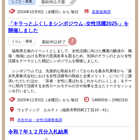
しごと・産業
2024年10月9日（水曜日）から 毎日
産業振興課
「キラっとふくしまシンポジウム -女性活躍2025-」を
開催しました
くらし・環境
福島県主催のイベントとしまして、女性活躍に向けた機運の醸成や、職
場・地域における男女の意識改革を図るため、別添のチラシのとおり女性
活躍をテーマとした標記シンポジウムを開催しました。
シンポジウムでは、先進的な取組を行っておられる森永乳業様から「森
永乳業株式会社における女性活躍等の取組と企業メリット」についてご講
演いただいたほか、「若者・女性に選ばれるこれからのふくしま」をテー
マに県内で活躍する女性ロールモデルの方や知事を交えたトークセッショ
ンを行いました。
2025年11月5日（水曜日）から 毎日
14時00分～15時15分
ウェディング エルティ（福島市野田町1丁目10－41）
共生社会・女性活躍推進課
令和７年１２月分入札結果