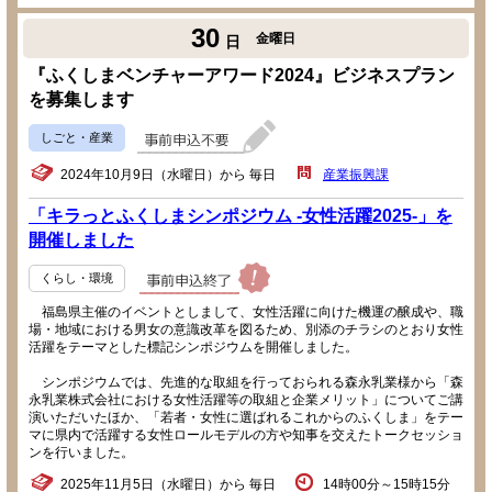
30
金曜日
日
『ふくしまベンチャーアワード2024』ビジネスプラン
を募集します
しごと・産業
2024年10月9日（水曜日）から 毎日
産業振興課
「キラっとふくしまシンポジウム -女性活躍2025-」を
開催しました
くらし・環境
福島県主催のイベントとしまして、女性活躍に向けた機運の醸成や、職
場・地域における男女の意識改革を図るため、別添のチラシのとおり女性
活躍をテーマとした標記シンポジウムを開催しました。
シンポジウムでは、先進的な取組を行っておられる森永乳業様から「森
永乳業株式会社における女性活躍等の取組と企業メリット」についてご講
演いただいたほか、「若者・女性に選ばれるこれからのふくしま」をテー
マに県内で活躍する女性ロールモデルの方や知事を交えたトークセッショ
ンを行いました。
2025年11月5日（水曜日）から 毎日
14時00分～15時15分