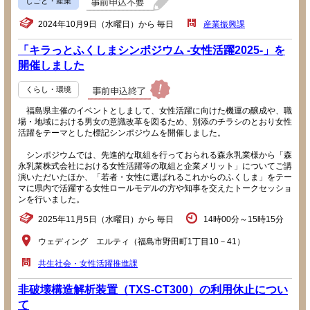
しごと・産業
2024年10月9日（水曜日）から 毎日
産業振興課
「キラっとふくしまシンポジウム -女性活躍2025-」を
開催しました
くらし・環境
福島県主催のイベントとしまして、女性活躍に向けた機運の醸成や、職
場・地域における男女の意識改革を図るため、別添のチラシのとおり女性
活躍をテーマとした標記シンポジウムを開催しました。
シンポジウムでは、先進的な取組を行っておられる森永乳業様から「森
永乳業株式会社における女性活躍等の取組と企業メリット」についてご講
演いただいたほか、「若者・女性に選ばれるこれからのふくしま」をテー
マに県内で活躍する女性ロールモデルの方や知事を交えたトークセッショ
ンを行いました。
2025年11月5日（水曜日）から 毎日
14時00分～15時15分
ウェディング エルティ（福島市野田町1丁目10－41）
共生社会・女性活躍推進課
非破壊構造解析装置（TXS-CT300）の利用休止につい
て