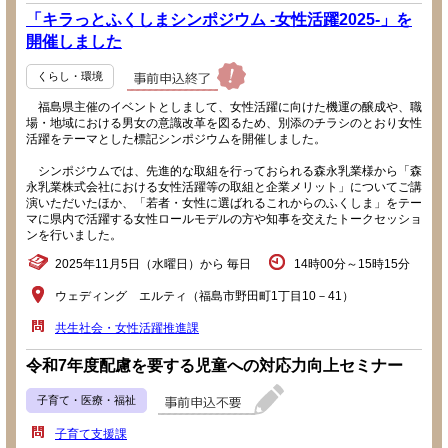
「キラっとふくしまシンポジウム -女性活躍2025-」を
開催しました
くらし・環境
福島県主催のイベントとしまして、女性活躍に向けた機運の醸成や、職
場・地域における男女の意識改革を図るため、別添のチラシのとおり女性
活躍をテーマとした標記シンポジウムを開催しました。
シンポジウムでは、先進的な取組を行っておられる森永乳業様から「森
永乳業株式会社における女性活躍等の取組と企業メリット」についてご講
演いただいたほか、「若者・女性に選ばれるこれからのふくしま」をテー
マに県内で活躍する女性ロールモデルの方や知事を交えたトークセッショ
ンを行いました。
2025年11月5日（水曜日）から 毎日
14時00分～15時15分
ウェディング エルティ（福島市野田町1丁目10－41）
共生社会・女性活躍推進課
令和7年度配慮を要する児童への対応力向上セミナー
子育て・医療・福祉
子育て支援課