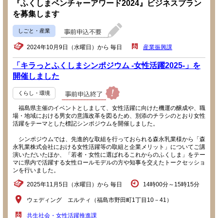
『ふくしまベンチャーアワード2024』ビジネスプラン
を募集します
しごと・産業
2024年10月9日（水曜日）から 毎日
産業振興課
「キラっとふくしまシンポジウム -女性活躍2025-」を
開催しました
くらし・環境
福島県主催のイベントとしまして、女性活躍に向けた機運の醸成や、職
場・地域における男女の意識改革を図るため、別添のチラシのとおり女性
活躍をテーマとした標記シンポジウムを開催しました。
シンポジウムでは、先進的な取組を行っておられる森永乳業様から「森
永乳業株式会社における女性活躍等の取組と企業メリット」についてご講
演いただいたほか、「若者・女性に選ばれるこれからのふくしま」をテー
マに県内で活躍する女性ロールモデルの方や知事を交えたトークセッショ
ンを行いました。
2025年11月5日（水曜日）から 毎日
14時00分～15時15分
ウェディング エルティ（福島市野田町1丁目10－41）
共生社会・女性活躍推進課