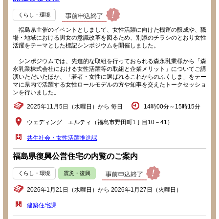
くらし・環境
福島県主催のイベントとしまして、女性活躍に向けた機運の醸成や、職
場・地域における男女の意識改革を図るため、別添のチラシのとおり女性
活躍をテーマとした標記シンポジウムを開催しました。
シンポジウムでは、先進的な取組を行っておられる森永乳業様から「森
永乳業株式会社における女性活躍等の取組と企業メリット」についてご講
演いただいたほか、「若者・女性に選ばれるこれからのふくしま」をテー
マに県内で活躍する女性ロールモデルの方や知事を交えたトークセッショ
ンを行いました。
2025年11月5日（水曜日）から 毎日
14時00分～15時15分
ウェディング エルティ（福島市野田町1丁目10－41）
共生社会・女性活躍推進課
福島県復興公営住宅の内覧のご案内
くらし・環境
震災・復興
2026年1月21日（水曜日）から 2026年1月27日（火曜日）
建築住宅課