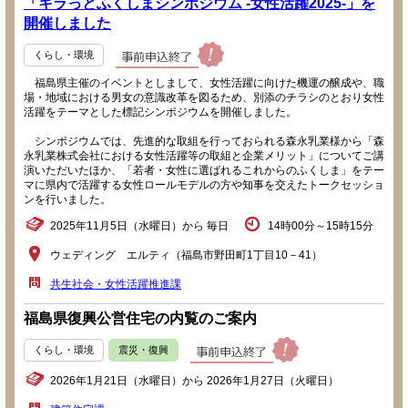
「キラっとふくしまシンポジウム -女性活躍2025-」を
開催しました
くらし・環境
福島県主催のイベントとしまして、女性活躍に向けた機運の醸成や、職
場・地域における男女の意識改革を図るため、別添のチラシのとおり女性
活躍をテーマとした標記シンポジウムを開催しました。
シンポジウムでは、先進的な取組を行っておられる森永乳業様から「森
永乳業株式会社における女性活躍等の取組と企業メリット」についてご講
演いただいたほか、「若者・女性に選ばれるこれからのふくしま」をテー
マに県内で活躍する女性ロールモデルの方や知事を交えたトークセッショ
ンを行いました。
2025年11月5日（水曜日）から 毎日
14時00分～15時15分
ウェディング エルティ（福島市野田町1丁目10－41）
共生社会・女性活躍推進課
福島県復興公営住宅の内覧のご案内
くらし・環境
震災・復興
2026年1月21日（水曜日）から 2026年1月27日（火曜日）