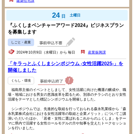
建築住宅課
24
土曜日
日
『ふくしまベンチャーアワード2024』ビジネスプラン
を募集します
しごと・産業
2024年10月9日（水曜日）から 毎日
産業振興課
「キラっとふくしまシンポジウム -女性活躍2025-」を
開催しました
くらし・環境
福島県主催のイベントとしまして、女性活躍に向けた機運の醸成や、職
場・地域における男女の意識改革を図るため、別添のチラシのとおり女性
活躍をテーマとした標記シンポジウムを開催しました。
シンポジウムでは、先進的な取組を行っておられる森永乳業様から「森
永乳業株式会社における女性活躍等の取組と企業メリット」についてご講
演いただいたほか、「若者・女性に選ばれるこれからのふくしま」をテー
マに県内で活躍する女性ロールモデルの方や知事を交えたトークセッショ
ンを行いました。