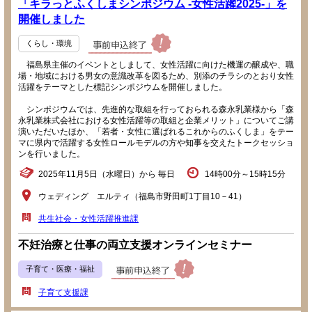
「キラっとふくしまシンポジウム -女性活躍2025-」を
開催しました
くらし・環境
福島県主催のイベントとしまして、女性活躍に向けた機運の醸成や、職
場・地域における男女の意識改革を図るため、別添のチラシのとおり女性
活躍をテーマとした標記シンポジウムを開催しました。
シンポジウムでは、先進的な取組を行っておられる森永乳業様から「森
永乳業株式会社における女性活躍等の取組と企業メリット」についてご講
演いただいたほか、「若者・女性に選ばれるこれからのふくしま」をテー
マに県内で活躍する女性ロールモデルの方や知事を交えたトークセッショ
ンを行いました。
2025年11月5日（水曜日）から 毎日
14時00分～15時15分
ウェディング エルティ（福島市野田町1丁目10－41）
共生社会・女性活躍推進課
不妊治療と仕事の両立支援オンラインセミナー
子育て・医療・福祉
子育て支援課