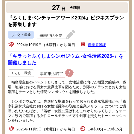
27
火曜日
日
『ふくしまベンチャーアワード2024』ビジネスプラン
を募集します
しごと・産業
2024年10月9日（水曜日）から 毎日
産業振興課
「キラっとふくしまシンポジウム -女性活躍2025-」を
開催しました
くらし・環境
福島県主催のイベントとしまして、女性活躍に向けた機運の醸成や、職
場・地域における男女の意識改革を図るため、別添のチラシのとおり女性
活躍をテーマとした標記シンポジウムを開催しました。
シンポジウムでは、先進的な取組を行っておられる森永乳業様から「森
永乳業株式会社における女性活躍等の取組と企業メリット」についてご講
演いただいたほか、「若者・女性に選ばれるこれからのふくしま」をテー
マに県内で活躍する女性ロールモデルの方や知事を交えたトークセッショ
ンを行いました。
2025年11月5日（水曜日）から 毎日
14時00分～15時15分