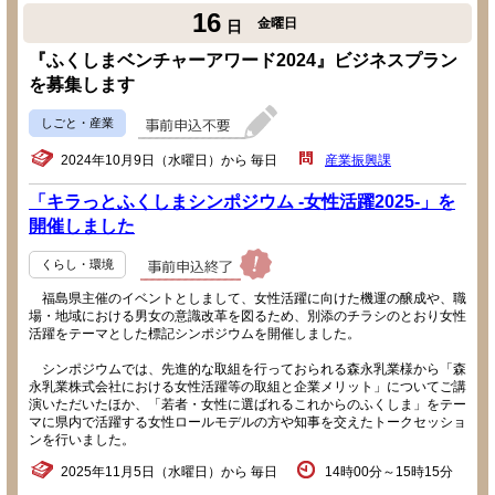
16
金曜日
日
『ふくしまベンチャーアワード2024』ビジネスプラン
を募集します
しごと・産業
2024年10月9日（水曜日）から 毎日
産業振興課
「キラっとふくしまシンポジウム -女性活躍2025-」を
開催しました
くらし・環境
福島県主催のイベントとしまして、女性活躍に向けた機運の醸成や、職
場・地域における男女の意識改革を図るため、別添のチラシのとおり女性
活躍をテーマとした標記シンポジウムを開催しました。
シンポジウムでは、先進的な取組を行っておられる森永乳業様から「森
永乳業株式会社における女性活躍等の取組と企業メリット」についてご講
演いただいたほか、「若者・女性に選ばれるこれからのふくしま」をテー
マに県内で活躍する女性ロールモデルの方や知事を交えたトークセッショ
ンを行いました。
2025年11月5日（水曜日）から 毎日
14時00分～15時15分