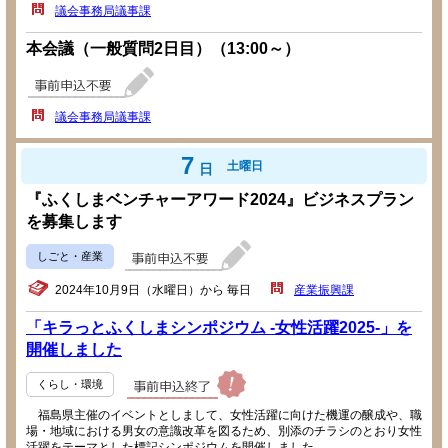
議会事務局議事課
本会議（一般質問2日目）（13:00～）
議会事務局議事課
7
土曜日
日
『ふくしまベンチャーアワード2024』ビジネスプラン
を募集します
しごと・産業
2024年10月9日（水曜日）から 毎日
産業振興課
「キラっとふくしまシンポジウム -女性活躍2025-」を
開催しました
くらし・環境
福島県主催のイベントとしまして、女性活躍に向けた機運の醸成や、職
場・地域における男女の意識改革を図るため、別添のチラシのとおり女性
活躍をテーマとした標記シンポジウムを開催しました。