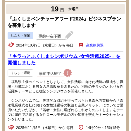
19
木曜日
日
『ふくしまベンチャーアワード2024』ビジネスプラン
を募集します
しごと・産業
2024年10月9日（水曜日）から 毎日
産業振興課
「キラっとふくしまシンポジウム -女性活躍2025-」を
開催しました
くらし・環境
福島県主催のイベントとしまして、女性活躍に向けた機運の醸成や、職
場・地域における男女の意識改革を図るため、別添のチラシのとおり女性
活躍をテーマとした標記シンポジウムを開催しました。
シンポジウムでは、先進的な取組を行っておられる森永乳業様から「森
永乳業株式会社における女性活躍等の取組と企業メリット」についてご講
演いただいたほか、「若者・女性に選ばれるこれからのふくしま」をテー
マに県内で活躍する女性ロールモデルの方や知事を交えたトークセッショ
ンを行いました。
2025年11月5日（水曜日）から 毎日
14時00分～15時15分