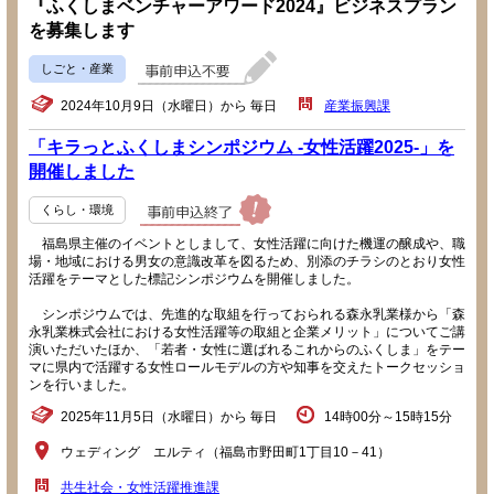
『ふくしまベンチャーアワード2024』ビジネスプラン
を募集します
しごと・産業
2024年10月9日（水曜日）から 毎日
産業振興課
「キラっとふくしまシンポジウム -女性活躍2025-」を
開催しました
くらし・環境
福島県主催のイベントとしまして、女性活躍に向けた機運の醸成や、職
場・地域における男女の意識改革を図るため、別添のチラシのとおり女性
活躍をテーマとした標記シンポジウムを開催しました。
シンポジウムでは、先進的な取組を行っておられる森永乳業様から「森
永乳業株式会社における女性活躍等の取組と企業メリット」についてご講
演いただいたほか、「若者・女性に選ばれるこれからのふくしま」をテー
マに県内で活躍する女性ロールモデルの方や知事を交えたトークセッショ
ンを行いました。
2025年11月5日（水曜日）から 毎日
14時00分～15時15分
ウェディング エルティ（福島市野田町1丁目10－41）
共生社会・女性活躍推進課