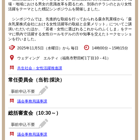
場・地域における男女の意識改革を図るため、別添のチラシのとおり女性
活躍をテーマとした標記シンポジウムを開催しました。
シンポジウムでは、先進的な取組を行っておられる森永乳業様から「森
永乳業株式会社における女性活躍等の取組と企業メリット」についてご講
演いただいたほか、「若者・女性に選ばれるこれからのふくしま」をテー
マに県内で活躍する女性ロールモデルの方や知事を交えたトークセッショ
ンを行いました。
2025年11月5日（水曜日）から 毎日
14時00分～15時15分
ウェディング エルティ（福島市野田町1丁目10－41）
共生社会・女性活躍推進課
常任委員会（当初:採決）
議会事務局議事課
総括審査会（10:30～）
議会事務局議事課