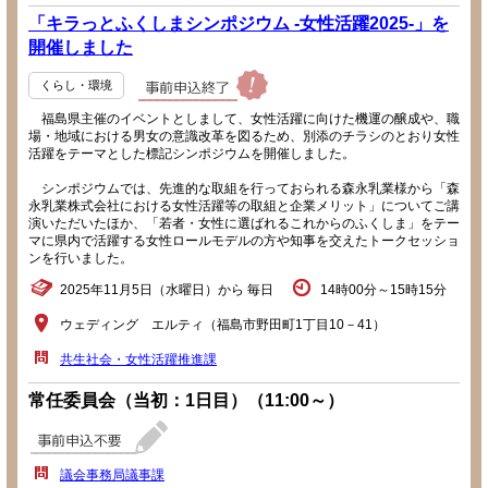
「キラっとふくしまシンポジウム -女性活躍2025-」を
開催しました
くらし・環境
福島県主催のイベントとしまして、女性活躍に向けた機運の醸成や、職
場・地域における男女の意識改革を図るため、別添のチラシのとおり女性
活躍をテーマとした標記シンポジウムを開催しました。
シンポジウムでは、先進的な取組を行っておられる森永乳業様から「森
永乳業株式会社における女性活躍等の取組と企業メリット」についてご講
演いただいたほか、「若者・女性に選ばれるこれからのふくしま」をテー
マに県内で活躍する女性ロールモデルの方や知事を交えたトークセッショ
ンを行いました。
2025年11月5日（水曜日）から 毎日
14時00分～15時15分
ウェディング エルティ（福島市野田町1丁目10－41）
共生社会・女性活躍推進課
常任委員会（当初：1日目）（11:00～）
議会事務局議事課