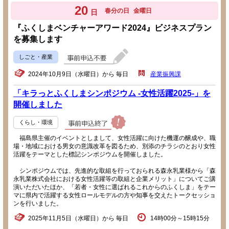
20
春分の日
金曜日
日
『ふくしまベンチャーアワード2024』ビジネスプラン
を募集します
しごと・産業
2024年10月9日（水曜日）から 毎日
産業振興課
「キラっとふくしまシンポジウム -女性活躍2025-」を
開催しました
くらし・環境
福島県主催のイベントとしまして、女性活躍に向けた機運の醸成や、職
場・地域における男女の意識改革を図るため、別添のチラシのとおり女性
活躍をテーマとした標記シンポジウムを開催しました。
シンポジウムでは、先進的な取組を行っておられる森永乳業様から「森
永乳業株式会社における女性活躍等の取組と企業メリット」についてご講
演いただいたほか、「若者・女性に選ばれるこれからのふくしま」をテー
マに県内で活躍する女性ロールモデルの方や知事を交えたトークセッショ
ンを行いました。
2025年11月5日（水曜日）から 毎日
14時00分～15時15分