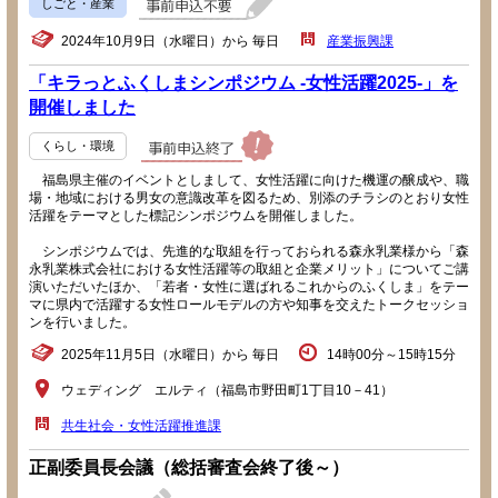
しごと・産業
2024年10月9日（水曜日）から 毎日
産業振興課
「キラっとふくしまシンポジウム -女性活躍2025-」を
開催しました
くらし・環境
福島県主催のイベントとしまして、女性活躍に向けた機運の醸成や、職
場・地域における男女の意識改革を図るため、別添のチラシのとおり女性
活躍をテーマとした標記シンポジウムを開催しました。
シンポジウムでは、先進的な取組を行っておられる森永乳業様から「森
永乳業株式会社における女性活躍等の取組と企業メリット」についてご講
演いただいたほか、「若者・女性に選ばれるこれからのふくしま」をテー
マに県内で活躍する女性ロールモデルの方や知事を交えたトークセッショ
ンを行いました。
2025年11月5日（水曜日）から 毎日
14時00分～15時15分
ウェディング エルティ（福島市野田町1丁目10－41）
共生社会・女性活躍推進課
正副委員長会議（総括審査会終了後～）