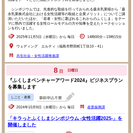
シンポジウムでは、先進的な取組を行っておられる森永乳業様から「森
永乳業株式会社における女性活躍等の取組と企業メリット」についてご講
演いただいたほか、「若者・女性に選ばれるこれからのふくしま」をテー
マに県内で活躍する女性ロールモデルの方や知事を交えたトークセッショ
ンを行いました。
2025年11月5日（水曜日）から 毎日
14時00分～15時15分
ウェディング エルティ（福島市野田町1丁目10－41）
共生社会・女性活躍推進課
8
日曜日
日
『ふくしまベンチャーアワード2024』ビジネスプラン
を募集します
しごと・産業
2024年10月9日（水曜日）から 毎日
産業振興課
「キラっとふくしまシンポジウム -女性活躍2025-」を
開催しました