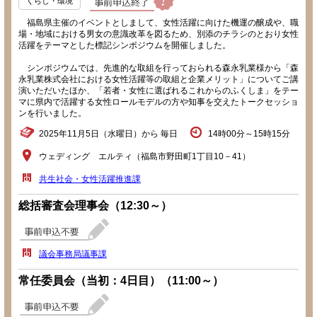
くらし・環境
福島県主催のイベントとしまして、女性活躍に向けた機運の醸成や、職
場・地域における男女の意識改革を図るため、別添のチラシのとおり女性
活躍をテーマとした標記シンポジウムを開催しました。
シンポジウムでは、先進的な取組を行っておられる森永乳業様から「森
永乳業株式会社における女性活躍等の取組と企業メリット」についてご講
演いただいたほか、「若者・女性に選ばれるこれからのふくしま」をテー
マに県内で活躍する女性ロールモデルの方や知事を交えたトークセッショ
ンを行いました。
2025年11月5日（水曜日）から 毎日
14時00分～15時15分
ウェディング エルティ（福島市野田町1丁目10－41）
共生社会・女性活躍推進課
総括審査会理事会（12:30～）
議会事務局議事課
常任委員会（当初：4日目）（11:00～）