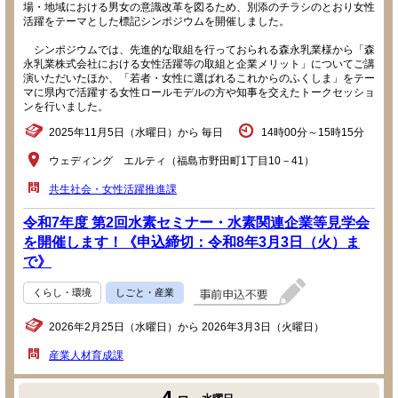
場・地域における男女の意識改革を図るため、別添のチラシのとおり女性
活躍をテーマとした標記シンポジウムを開催しました。
シンポジウムでは、先進的な取組を行っておられる森永乳業様から「森
永乳業株式会社における女性活躍等の取組と企業メリット」についてご講
演いただいたほか、「若者・女性に選ばれるこれからのふくしま」をテー
マに県内で活躍する女性ロールモデルの方や知事を交えたトークセッショ
ンを行いました。
2025年11月5日（水曜日）から 毎日
14時00分～15時15分
ウェディング エルティ（福島市野田町1丁目10－41）
共生社会・女性活躍推進課
令和7年度 第2回水素セミナー・水素関連企業等見学会
を開催します！《申込締切：令和8年3月3日（火）ま
で》
くらし・環境
しごと・産業
2026年2月25日（水曜日）から 2026年3月3日（火曜日）
産業人材育成課