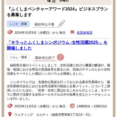
4
水曜日
日
『ふくしまベンチャーアワード2024』ビジネスプラン
を募集します
しごと・産業
2024年10月9日（水曜日）から 毎日
産業振興課
「キラっとふくしまシンポジウム -女性活躍2025-」を
開催しました
くらし・環境
福島県主催のイベントとしまして、女性活躍に向けた機運の醸成や、職
場・地域における男女の意識改革を図るため、別添のチラシのとおり女性
活躍をテーマとした標記シンポジウムを開催しました。
シンポジウムでは、先進的な取組を行っておられる森永乳業様から「森
永乳業株式会社における女性活躍等の取組と企業メリット」についてご講
演いただいたほか、「若者・女性に選ばれるこれからのふくしま」をテー
マに県内で活躍する女性ロールモデルの方や知事を交えたトークセッショ
ンを行いました。
2025年11月5日（水曜日）から 毎日
14時00分～15時15分
ウェディング エルティ（福島市野田町1丁目10－41）