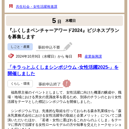
共生社会・女性活躍推進課
5
木曜日
日
『ふくしまベンチャーアワード2024』ビジネスプラン
を募集します
しごと・産業
2024年10月9日（水曜日）から 毎日
産業振興課
「キラっとふくしまシンポジウム -女性活躍2025-」を
開催しました
くらし・環境
福島県主催のイベントとしまして、女性活躍に向けた機運の醸成や、職
場・地域における男女の意識改革を図るため、別添のチラシのとおり女性
活躍をテーマとした標記シンポジウムを開催しました。
シンポジウムでは、先進的な取組を行っておられる森永乳業様から「森
永乳業株式会社における女性活躍等の取組と企業メリット」についてご講
演いただいたほか、「若者・女性に選ばれるこれからのふくしま」をテー
マに県内で活躍する女性ロールモデルの方や知事を交えたトークセッショ