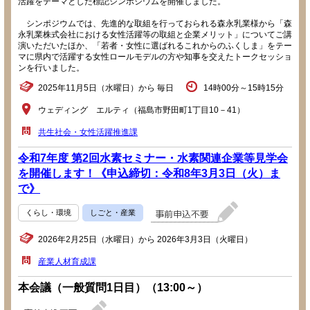
活躍をテーマとした標記シンポジウムを開催しました。
シンポジウムでは、先進的な取組を行っておられる森永乳業様から「森
永乳業株式会社における女性活躍等の取組と企業メリット」についてご講
演いただいたほか、「若者・女性に選ばれるこれからのふくしま」をテー
マに県内で活躍する女性ロールモデルの方や知事を交えたトークセッショ
ンを行いました。
2025年11月5日（水曜日）から 毎日
14時00分～15時15分
ウェディング エルティ（福島市野田町1丁目10－41）
共生社会・女性活躍推進課
令和7年度 第2回水素セミナー・水素関連企業等見学会
を開催します！《申込締切：令和8年3月3日（火）ま
で》
くらし・環境
しごと・産業
2026年2月25日（水曜日）から 2026年3月3日（火曜日）
産業人材育成課
本会議（一般質問1日目）（13:00～）