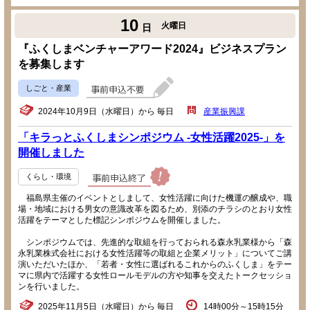
10
火曜日
日
『ふくしまベンチャーアワード2024』ビジネスプラン
を募集します
しごと・産業
2024年10月9日（水曜日）から 毎日
産業振興課
「キラっとふくしまシンポジウム -女性活躍2025-」を
開催しました
くらし・環境
福島県主催のイベントとしまして、女性活躍に向けた機運の醸成や、職
場・地域における男女の意識改革を図るため、別添のチラシのとおり女性
活躍をテーマとした標記シンポジウムを開催しました。
シンポジウムでは、先進的な取組を行っておられる森永乳業様から「森
永乳業株式会社における女性活躍等の取組と企業メリット」についてご講
演いただいたほか、「若者・女性に選ばれるこれからのふくしま」をテー
マに県内で活躍する女性ロールモデルの方や知事を交えたトークセッショ
ンを行いました。
2025年11月5日（水曜日）から 毎日
14時00分～15時15分