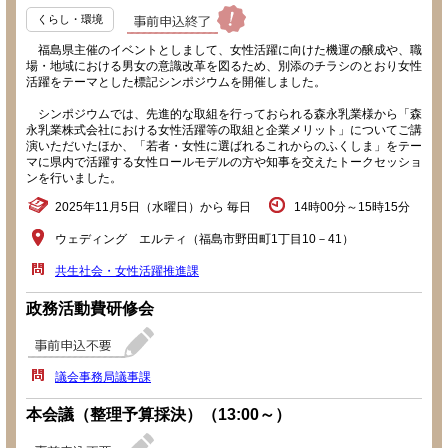
くらし・環境
福島県主催のイベントとしまして、女性活躍に向けた機運の醸成や、職
場・地域における男女の意識改革を図るため、別添のチラシのとおり女性
活躍をテーマとした標記シンポジウムを開催しました。
シンポジウムでは、先進的な取組を行っておられる森永乳業様から「森
永乳業株式会社における女性活躍等の取組と企業メリット」についてご講
演いただいたほか、「若者・女性に選ばれるこれからのふくしま」をテー
マに県内で活躍する女性ロールモデルの方や知事を交えたトークセッショ
ンを行いました。
2025年11月5日（水曜日）から 毎日
14時00分～15時15分
ウェディング エルティ（福島市野田町1丁目10－41）
共生社会・女性活躍推進課
政務活動費研修会
議会事務局議事課
本会議（整理予算採決）（13:00～）