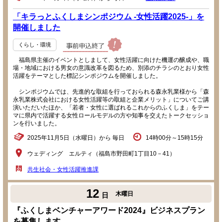
「キラっとふくしまシンポジウム -女性活躍2025-」を
開催しました
くらし・環境
福島県主催のイベントとしまして、女性活躍に向けた機運の醸成や、職
場・地域における男女の意識改革を図るため、別添のチラシのとおり女性
活躍をテーマとした標記シンポジウムを開催しました。
シンポジウムでは、先進的な取組を行っておられる森永乳業様から「森
永乳業株式会社における女性活躍等の取組と企業メリット」についてご講
演いただいたほか、「若者・女性に選ばれるこれからのふくしま」をテー
マに県内で活躍する女性ロールモデルの方や知事を交えたトークセッショ
ンを行いました。
2025年11月5日（水曜日）から 毎日
14時00分～15時15分
ウェディング エルティ（福島市野田町1丁目10－41）
共生社会・女性活躍推進課
12
木曜日
日
『ふくしまベンチャーアワード2024』ビジネスプラン
を募集します