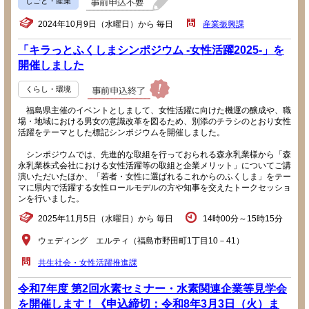
しごと・産業
2024年10月9日（水曜日）から 毎日
産業振興課
「キラっとふくしまシンポジウム -女性活躍2025-」を
開催しました
くらし・環境
福島県主催のイベントとしまして、女性活躍に向けた機運の醸成や、職
場・地域における男女の意識改革を図るため、別添のチラシのとおり女性
活躍をテーマとした標記シンポジウムを開催しました。
シンポジウムでは、先進的な取組を行っておられる森永乳業様から「森
永乳業株式会社における女性活躍等の取組と企業メリット」についてご講
演いただいたほか、「若者・女性に選ばれるこれからのふくしま」をテー
マに県内で活躍する女性ロールモデルの方や知事を交えたトークセッショ
ンを行いました。
2025年11月5日（水曜日）から 毎日
14時00分～15時15分
ウェディング エルティ（福島市野田町1丁目10－41）
共生社会・女性活躍推進課
令和7年度 第2回水素セミナー・水素関連企業等見学会
を開催します！《申込締切：令和8年3月3日（火）ま