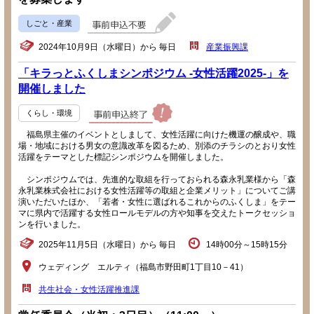
しごと・産業
2024年10月9日（水曜日）から 毎日
産業振興課
「キラっとふくしまシンポジウム -女性活躍2025-」を
開催しました
くらし・環境
福島県主催のイベントとしまして、女性活躍に向けた機運の醸成や、職
場・地域における男女の意識改革を図るため、別添のチラシのとおり女性
活躍をテーマとした標記シンポジウムを開催しました。
シンポジウムでは、先進的な取組を行っておられる森永乳業様から「森
永乳業株式会社における女性活躍等の取組と企業メリット」についてご講
演いただいたほか、「若者・女性に選ばれるこれからのふくしま」をテー
マに県内で活躍する女性ロールモデルの方や知事を交えたトークセッショ
ンを行いました。
2025年11月5日（水曜日）から 毎日
14時00分～15時15分
ウェディング エルティ（福島市野田町1丁目10－41）
共生社会・女性活躍推進課