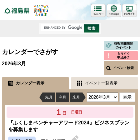
福島県
複数期間開催
のイベント
カレンダーでさがす
もうすぐ
申込終了
2026年3月
イベント検索
カレンダー表示
イベント一覧表示
先月
今月
来月
1
日曜日
日
『ふくしまベンチャーアワード2024』ビジネスプラン
を募集します