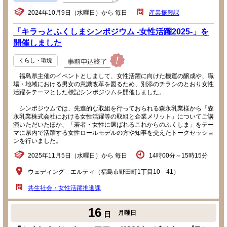
2024年10月9日（水曜日）から 毎日
産業振興課
「キラっとふくしまシンポジウム -女性活躍2025-」を
開催しました
くらし・環境
福島県主催のイベントとしまして、女性活躍に向けた機運の醸成や、職
場・地域における男女の意識改革を図るため、別添のチラシのとおり女性
活躍をテーマとした標記シンポジウムを開催しました。
シンポジウムでは、先進的な取組を行っておられる森永乳業様から「森
永乳業株式会社における女性活躍等の取組と企業メリット」についてご講
演いただいたほか、「若者・女性に選ばれるこれからのふくしま」をテー
マに県内で活躍する女性ロールモデルの方や知事を交えたトークセッショ
ンを行いました。
2025年11月5日（水曜日）から 毎日
14時00分～15時15分
ウェディング エルティ（福島市野田町1丁目10－41）
共生社会・女性活躍推進課
16
月曜日
日