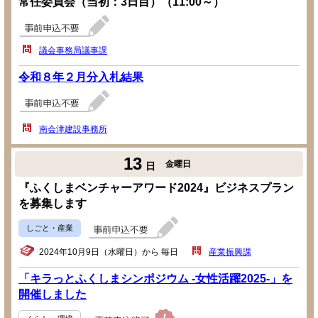
常任委員会（当初：3日目）（11:00～）
議会事務局議事課
令和８年２月分入札結果
南会津建設事務所
13
金曜日
日
『ふくしまベンチャーアワード2024』ビジネスプラン
を募集します
しごと・産業
2024年10月9日（水曜日）から 毎日
産業振興課
「キラっとふくしまシンポジウム -女性活躍2025-」を
開催しました