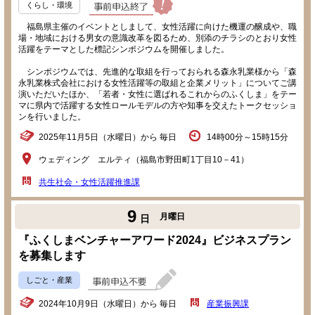
くらし・環境
福島県主催のイベントとしまして、女性活躍に向けた機運の醸成や、職
場・地域における男女の意識改革を図るため、別添のチラシのとおり女性
活躍をテーマとした標記シンポジウムを開催しました。
シンポジウムでは、先進的な取組を行っておられる森永乳業様から「森
永乳業株式会社における女性活躍等の取組と企業メリット」についてご講
演いただいたほか、「若者・女性に選ばれるこれからのふくしま」をテー
マに県内で活躍する女性ロールモデルの方や知事を交えたトークセッショ
ンを行いました。
2025年11月5日（水曜日）から 毎日
14時00分～15時15分
ウェディング エルティ（福島市野田町1丁目10－41）
共生社会・女性活躍推進課
9
月曜日
日
『ふくしまベンチャーアワード2024』ビジネスプラン
を募集します
しごと・産業
2024年10月9日（水曜日）から 毎日
産業振興課