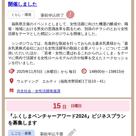
開催しました
くらし・環境
福島県主催のイベントとしまして、女性活躍に向けた機運の醸成や、職
場・地域における男女の意識改革を図るため、別添のチラシのとおり女性
活躍をテーマとした標記シンポジウムを開催しました。
シンポジウムでは、先進的な取組を行っておられる森永乳業様から「森
永乳業株式会社における女性活躍等の取組と企業メリット」についてご講
演いただいたほか、「若者・女性に選ばれるこれからのふくしま」をテー
マに県内で活躍する女性ロールモデルの方や知事を交えたトークセッショ
ンを行いました。
2025年11月5日（水曜日）から 毎日
14時00分～15時15分
ウェディング エルティ（福島市野田町1丁目10－41）
共生社会・女性活躍推進課
15
日曜日
日
『ふくしまベンチャーアワード2024』ビジネスプラン
を募集します
しごと・産業