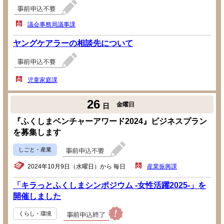
議会事務局議事課
ヤングケアラーの相談先について
児童家庭課
26
金曜日
日
『ふくしまベンチャーアワード2024』ビジネスプラン
を募集します
しごと・産業
2024年10月9日（水曜日）から 毎日
産業振興課
「キラっとふくしまシンポジウム -女性活躍2025-」を
開催しました
くらし・環境