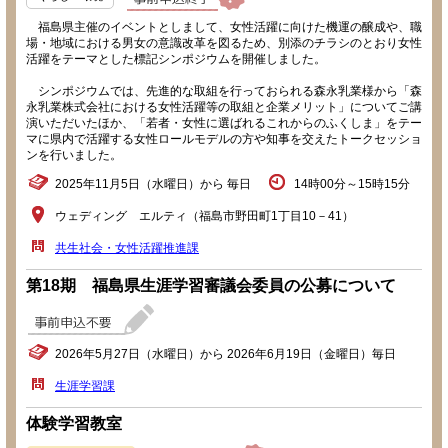
福島県主催のイベントとしまして、女性活躍に向けた機運の醸成や、職
場・地域における男女の意識改革を図るため、別添のチラシのとおり女性
活躍をテーマとした標記シンポジウムを開催しました。
シンポジウムでは、先進的な取組を行っておられる森永乳業様から「森
永乳業株式会社における女性活躍等の取組と企業メリット」についてご講
演いただいたほか、「若者・女性に選ばれるこれからのふくしま」をテー
マに県内で活躍する女性ロールモデルの方や知事を交えたトークセッショ
ンを行いました。
2025年11月5日（水曜日）から 毎日
14時00分～15時15分
ウェディング エルティ（福島市野田町1丁目10－41）
共生社会・女性活躍推進課
第18期 福島県生涯学習審議会委員の公募について
2026年5月27日（水曜日）から 2026年6月19日（金曜日）毎日
生涯学習課
体験学習教室