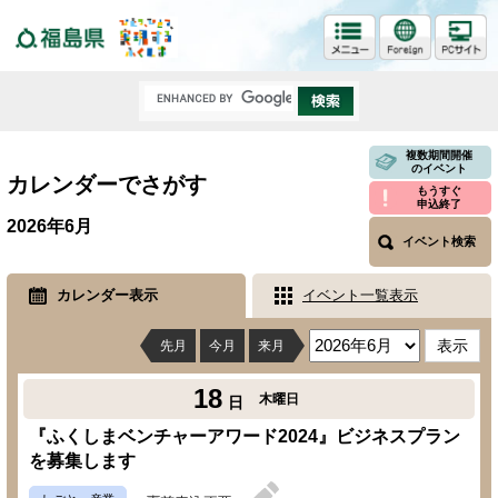
福島県
複数期間開催
のイベント
カレンダーでさがす
もうすぐ
申込終了
2026年6月
イベント検索
カレンダー表示
イベント一覧表示
先月
今月
来月
18
木曜日
日
『ふくしまベンチャーアワード2024』ビジネスプラン
を募集します