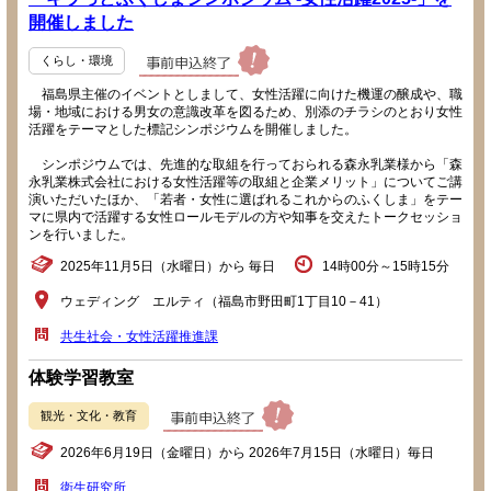
開催しました
くらし・環境
福島県主催のイベントとしまして、女性活躍に向けた機運の醸成や、職
場・地域における男女の意識改革を図るため、別添のチラシのとおり女性
活躍をテーマとした標記シンポジウムを開催しました。
シンポジウムでは、先進的な取組を行っておられる森永乳業様から「森
永乳業株式会社における女性活躍等の取組と企業メリット」についてご講
演いただいたほか、「若者・女性に選ばれるこれからのふくしま」をテー
マに県内で活躍する女性ロールモデルの方や知事を交えたトークセッショ
ンを行いました。
2025年11月5日（水曜日）から 毎日
14時00分～15時15分
ウェディング エルティ（福島市野田町1丁目10－41）
共生社会・女性活躍推進課
体験学習教室
観光・文化・教育
2026年6月19日（金曜日）から 2026年7月15日（水曜日）毎日
衛生研究所