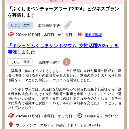
日
『ふくしまベンチャーアワード2024』ビジネスプラン
を募集します
しごと・産業
2024年10月9日（水曜日）から 毎日
産業振興課
「キラっとふくしまシンポジウム -女性活躍2025-」を
開催しました
くらし・環境
福島県主催のイベントとしまして、女性活躍に向けた機運の醸成や、職
場・地域における男女の意識改革を図るため、別添のチラシのとおり女性
活躍をテーマとした標記シンポジウムを開催しました。
シンポジウムでは、先進的な取組を行っておられる森永乳業様から「森
永乳業株式会社における女性活躍等の取組と企業メリット」についてご講
演いただいたほか、「若者・女性に選ばれるこれからのふくしま」をテー
マに県内で活躍する女性ロールモデルの方や知事を交えたトークセッショ
ンを行いました。
2025年11月5日（水曜日）から 毎日
14時00分～15時15分
ウェディング エルティ（福島市野田町1丁目10－41）