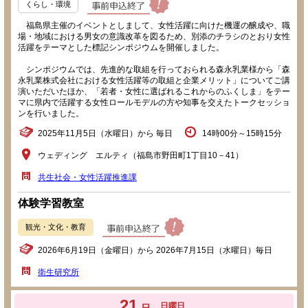
くらし・環境
福島県主催のイベントとしまして、女性活躍に向けた機運の醸成や、職
場・地域における男女の意識改革を図るため、別添のチラシのとおり女性
活躍をテーマとした標記シンポジウムを開催しました。
シンポジウムでは、先進的な取組を行っておられる森永乳業様から「森
永乳業株式会社における女性活躍等の取組と企業メリット」についてご講
演いただいたほか、「若者・女性に選ばれるこれからのふくしま」をテー
マに県内で活躍する女性ロールモデルの方や知事を交えたトークセッショ
ンを行いました。
2025年11月5日（水曜日）から 毎日
14時00分～15時15分
ウェディング エルティ（福島市野田町1丁目10－41）
共生社会・女性活躍推進課
体験学習教室
観光・文化・教育
2026年6月19日（金曜日）から 2026年7月15日（水曜日）毎日
衛生研究所
21
日曜日