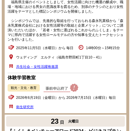
福島県主催のイベントとしまして、女性活躍に向けた機運の醸成や、職
場・地域における男女の意識改革を図るため、別添のチラシのとおり女性
活躍をテーマとした標記シンポジウムを開催しました。
シンポジウムでは、先進的な取組を行っておられる森永乳業様から「森
永乳業株式会社における女性活躍等の取組と企業メリット」についてご講
演いただいたほか、「若者・女性に選ばれるこれからのふくしま」をテー
マに県内で活躍する女性ロールモデルの方や知事を交えたトークセッショ
ンを行いました。
2025年11月5日（水曜日）から 毎日
14時00分～15時15分
ウェディング エルティ（福島市野田町1丁目10－41）
共生社会・女性活躍推進課
体験学習教室
観光・文化・教育
2026年6月19日（金曜日）から 2026年7月15日（水曜日）毎日
衛生研究所
23
火曜日
日