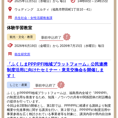
2025年11月5日（水曜日）から 毎日
14時00分～15時15分
ウェディング エルティ（福島市野田町1丁目10－41）
共生社会・女性活躍推進課
体験学習教室
観光・文化・教育
2026年6月19日（金曜日）から 2026年7月15日（水曜日）毎日
衛生研究所
「ふくしまPPP/PFI地域プラットフォーム」公民連携
制度活用に向けたセミナー・意見交換会を開催しま
す！
しごと・産業
ふくしまPPP/PFI地域プラットフォームは、福島県内全域で「PPP/PFI」
の制度活用を推進するため、知識・ノウハウの共有や関係団体の対話機会
の提供を行っています。
今回は全2部制の開催とし、第1部では、PPP/PFIに精通する講師より制度
概要や先進事例に関する講演を行い、第２部では、PPP/PFIの制度活用や
事業参画を広く検討されている事業者等を対象に、講演内容や県内自治体