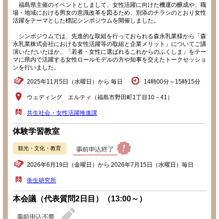
福島県主催のイベントとしまして、女性活躍に向けた機運の醸成や、職
場・地域における男女の意識改革を図るため、別添のチラシのとおり女性
活躍をテーマとした標記シンポジウムを開催しました。
シンポジウムでは、先進的な取組を行っておられる森永乳業様から「森
永乳業株式会社における女性活躍等の取組と企業メリット」についてご講
演いただいたほか、「若者・女性に選ばれるこれからのふくしま」をテー
マに県内で活躍する女性ロールモデルの方や知事を交えたトークセッショ
ンを行いました。
2025年11月5日（水曜日）から 毎日
14時00分～15時15分
ウェディング エルティ（福島市野田町1丁目10－41）
共生社会・女性活躍推進課
体験学習教室
観光・文化・教育
2026年6月19日（金曜日）から 2026年7月15日（水曜日）毎日
衛生研究所
本会議（代表質問2日目）（13:00～）