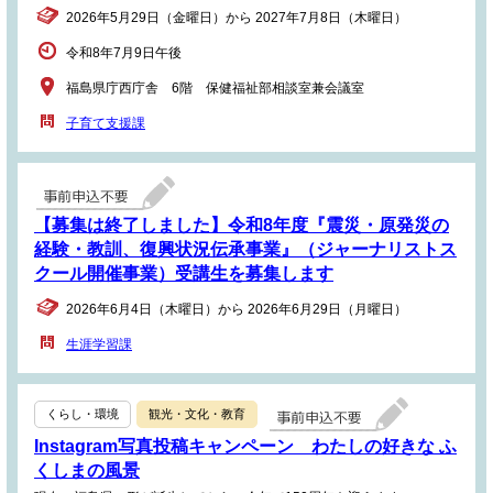
2026年5月29日（金曜日）から 2027年7月8日（木曜日）
令和8年7月9日午後
福島県庁西庁舎 6階 保健福祉部相談室兼会議室
子育て支援課
【募集は終了しました】令和8年度『震災・原発災の
経験・教訓、復興状況伝承事業』（ジャーナリストス
クール開催事業）受講生を募集します
2026年6月4日（木曜日）から 2026年6月29日（月曜日）
生涯学習課
くらし・環境
観光・文化・教育
Instagram写真投稿キャンペーン わたしの好きな ふ
くしまの風景