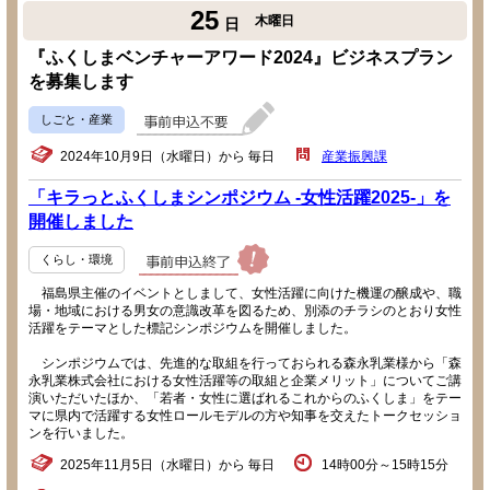
25
木曜日
日
『ふくしまベンチャーアワード2024』ビジネスプラン
を募集します
しごと・産業
2024年10月9日（水曜日）から 毎日
産業振興課
「キラっとふくしまシンポジウム -女性活躍2025-」を
開催しました
くらし・環境
福島県主催のイベントとしまして、女性活躍に向けた機運の醸成や、職
場・地域における男女の意識改革を図るため、別添のチラシのとおり女性
活躍をテーマとした標記シンポジウムを開催しました。
シンポジウムでは、先進的な取組を行っておられる森永乳業様から「森
永乳業株式会社における女性活躍等の取組と企業メリット」についてご講
演いただいたほか、「若者・女性に選ばれるこれからのふくしま」をテー
マに県内で活躍する女性ロールモデルの方や知事を交えたトークセッショ
ンを行いました。
2025年11月5日（水曜日）から 毎日
14時00分～15時15分