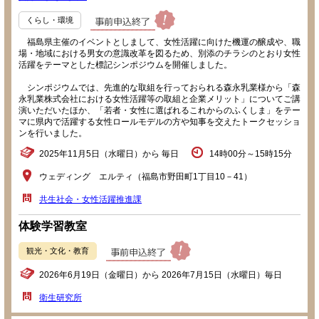
くらし・環境
福島県主催のイベントとしまして、女性活躍に向けた機運の醸成や、職
場・地域における男女の意識改革を図るため、別添のチラシのとおり女性
活躍をテーマとした標記シンポジウムを開催しました。
シンポジウムでは、先進的な取組を行っておられる森永乳業様から「森
永乳業株式会社における女性活躍等の取組と企業メリット」についてご講
演いただいたほか、「若者・女性に選ばれるこれからのふくしま」をテー
マに県内で活躍する女性ロールモデルの方や知事を交えたトークセッショ
ンを行いました。
2025年11月5日（水曜日）から 毎日
14時00分～15時15分
ウェディング エルティ（福島市野田町1丁目10－41）
共生社会・女性活躍推進課
体験学習教室
観光・文化・教育
2026年6月19日（金曜日）から 2026年7月15日（水曜日）毎日
衛生研究所