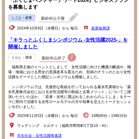
『ふくしまベンチャーアワード2024』ビジネスプラン
を募集します
しごと・産業
2024年10月9日（水曜日）から 毎日
産業振興課
「キラっとふくしまシンポジウム -女性活躍2025-」を
開催しました
くらし・環境
福島県主催のイベントとしまして、女性活躍に向けた機運の醸成や、職
場・地域における男女の意識改革を図るため、別添のチラシのとおり女性
活躍をテーマとした標記シンポジウムを開催しました。
シンポジウムでは、先進的な取組を行っておられる森永乳業様から「森
永乳業株式会社における女性活躍等の取組と企業メリット」についてご講
演いただいたほか、「若者・女性に選ばれるこれからのふくしま」をテー
マに県内で活躍する女性ロールモデルの方や知事を交えたトークセッショ
ンを行いました。
2025年11月5日（水曜日）から 毎日
14時00分～15時15分
ウェディング エルティ（福島市野田町1丁目10－41）
共生社会・女性活躍推進課