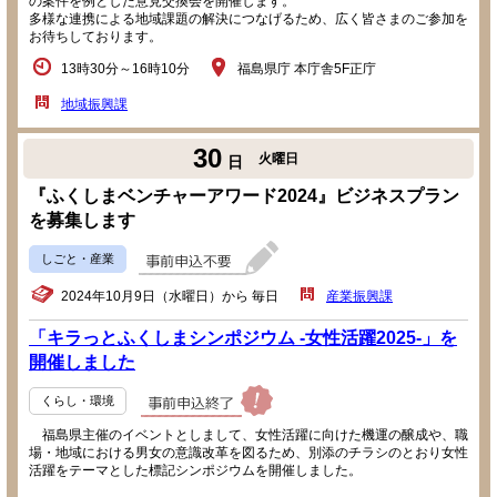
の案件を例とした意見交換会を開催します。
多様な連携による地域課題の解決につなげるため、広く皆さまのご参加を
お待ちしております。
13時30分～16時10分
福島県庁 本庁舎5F正庁
地域振興課
30
火曜日
日
『ふくしまベンチャーアワード2024』ビジネスプラン
を募集します
しごと・産業
2024年10月9日（水曜日）から 毎日
産業振興課
「キラっとふくしまシンポジウム -女性活躍2025-」を
開催しました
くらし・環境
福島県主催のイベントとしまして、女性活躍に向けた機運の醸成や、職
場・地域における男女の意識改革を図るため、別添のチラシのとおり女性
活躍をテーマとした標記シンポジウムを開催しました。