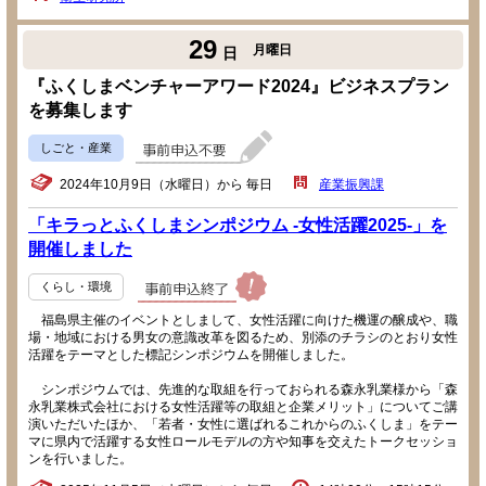
29
月曜日
日
『ふくしまベンチャーアワード2024』ビジネスプラン
を募集します
しごと・産業
2024年10月9日（水曜日）から 毎日
産業振興課
「キラっとふくしまシンポジウム -女性活躍2025-」を
開催しました
くらし・環境
福島県主催のイベントとしまして、女性活躍に向けた機運の醸成や、職
場・地域における男女の意識改革を図るため、別添のチラシのとおり女性
活躍をテーマとした標記シンポジウムを開催しました。
シンポジウムでは、先進的な取組を行っておられる森永乳業様から「森
永乳業株式会社における女性活躍等の取組と企業メリット」についてご講
演いただいたほか、「若者・女性に選ばれるこれからのふくしま」をテー
マに県内で活躍する女性ロールモデルの方や知事を交えたトークセッショ
ンを行いました。