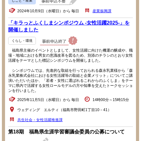
しごと・産業
2024年10月9日（水曜日）から 毎日
産業振興課
「キラっとふくしまシンポジウム -女性活躍2025-」を
開催しました
くらし・環境
福島県主催のイベントとしまして、女性活躍に向けた機運の醸成や、職
場・地域における男女の意識改革を図るため、別添のチラシのとおり女性
活躍をテーマとした標記シンポジウムを開催しました。
シンポジウムでは、先進的な取組を行っておられる森永乳業様から「森
永乳業株式会社における女性活躍等の取組と企業メリット」についてご講
演いただいたほか、「若者・女性に選ばれるこれからのふくしま」をテー
マに県内で活躍する女性ロールモデルの方や知事を交えたトークセッショ
ンを行いました。
2025年11月5日（水曜日）から 毎日
14時00分～15時15分
ウェディング エルティ（福島市野田町1丁目10－41）
共生社会・女性活躍推進課
第18期 福島県生涯学習審議会委員の公募について