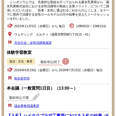
シンポジウムでは、先進的な取組を行っておられる森永乳業様から「森
永乳業株式会社における女性活躍等の取組と企業メリット」についてご講
演いただいたほか、「若者・女性に選ばれるこれからのふくしま」をテー
マに県内で活躍する女性ロールモデルの方や知事を交えたトークセッショ
ンを行いました。
2025年11月5日（水曜日）から 毎日
14時00分～15時15分
ウェディング エルティ（福島市野田町1丁目10－41）
共生社会・女性活躍推進課
体験学習教室
観光・文化・教育
2026年6月19日（金曜日）から 2026年7月15日（水曜日）毎日
衛生研究所
本会議（一般質問1日目）（13:00～）
議会事務局議事課
【入札】ハイテクプラザ工事等における入札の結果（6