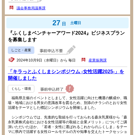
議会事務局議事課
27
土曜日
日
『ふくしまベンチャーアワード2024』ビジネスプラン
を募集します
しごと・産業
2024年10月9日（水曜日）から 毎日
産業振興課
「キラっとふくしまシンポジウム -女性活躍2025-」を
開催しました
くらし・環境
福島県主催のイベントとしまして、女性活躍に向けた機運の醸成や、職
場・地域における男女の意識改革を図るため、別添のチラシのとおり女性
活躍をテーマとした標記シンポジウムを開催しました。
シンポジウムでは、先進的な取組を行っておられる森永乳業様から「森
永乳業株式会社における女性活躍等の取組と企業メリット」についてご講
演いただいたほか、「若者・女性に選ばれるこれからのふくしま」をテー
マに県内で活躍する女性ロールモデルの方や知事を交えたトークセッショ