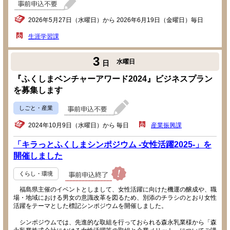
2026年5月27日（水曜日）から 2026年6月19日（金曜日）毎日
生涯学習課
3
水曜日
日
『ふくしまベンチャーアワード2024』ビジネスプラン
を募集します
しごと・産業
2024年10月9日（水曜日）から 毎日
産業振興課
「キラっとふくしまシンポジウム -女性活躍2025-」を
開催しました
くらし・環境
福島県主催のイベントとしまして、女性活躍に向けた機運の醸成や、職
場・地域における男女の意識改革を図るため、別添のチラシのとおり女性
活躍をテーマとした標記シンポジウムを開催しました。
シンポジウムでは、先進的な取組を行っておられる森永乳業様から「森