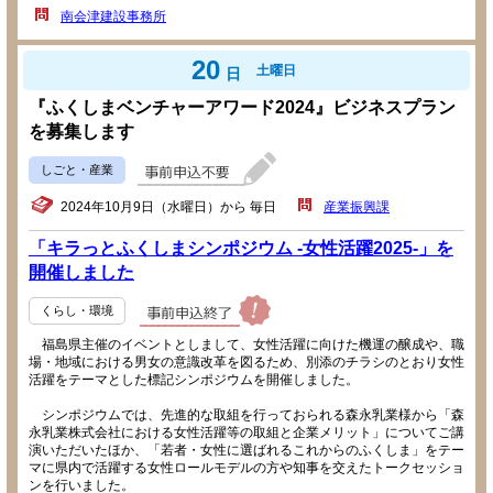
南会津建設事務所
20
土曜日
日
『ふくしまベンチャーアワード2024』ビジネスプラン
を募集します
しごと・産業
2024年10月9日（水曜日）から 毎日
産業振興課
「キラっとふくしまシンポジウム -女性活躍2025-」を
開催しました
くらし・環境
福島県主催のイベントとしまして、女性活躍に向けた機運の醸成や、職
場・地域における男女の意識改革を図るため、別添のチラシのとおり女性
活躍をテーマとした標記シンポジウムを開催しました。
シンポジウムでは、先進的な取組を行っておられる森永乳業様から「森
永乳業株式会社における女性活躍等の取組と企業メリット」についてご講
演いただいたほか、「若者・女性に選ばれるこれからのふくしま」をテー
マに県内で活躍する女性ロールモデルの方や知事を交えたトークセッショ
ンを行いました。