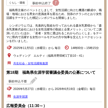
くらし・環境
福島県主催のイベントとしまして、女性活躍に向けた機運の醸成や、職
場・地域における男女の意識改革を図るため、別添のチラシのとおり女性
活躍をテーマとした標記シンポジウムを開催しました。
シンポジウムでは、先進的な取組を行っておられる森永乳業様から「森
永乳業株式会社における女性活躍等の取組と企業メリット」についてご講
演いただいたほか、「若者・女性に選ばれるこれからのふくしま」をテー
マに県内で活躍する女性ロールモデルの方や知事を交えたトークセッショ
ンを行いました。
2025年11月5日（水曜日）から 毎日
14時00分～15時15分
ウェディング エルティ（福島市野田町1丁目10－41）
共生社会・女性活躍推進課
第18期 福島県生涯学習審議会委員の公募について
2026年5月27日（水曜日）から 2026年6月19日（金曜日）毎日
生涯学習課
広報委員会（11:30～）