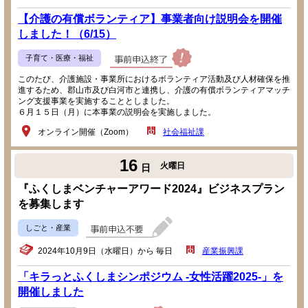
【介護の有償ボランティア】事業者向け説明会を開催
しました！（6/15）
子育て・医療・福祉
このたび、介護施設・事業所におけるボランティア活動及び人材確保を推
進するため、郡山市及び白河市と連携し、介護の有償ボランティアマッチ
ング支援事業を実施することとしました。
６月１５日（月）に本事業の説明会を実施しました。
オンライン開催（Zoom）
社会福祉課
16
火曜日
日
『ふくしまベンチャーアワード2024』ビジネスプラン
を募集します
しごと・産業
2024年10月9日（水曜日）から 毎日
産業振興課
「キラっとふくしまシンポジウム -女性活躍2025-」を
開催しました