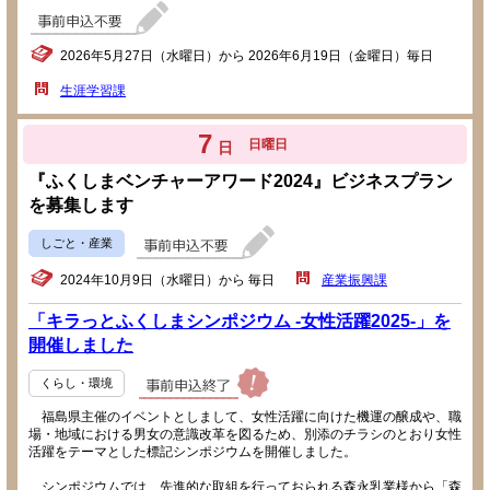
2026年5月27日（水曜日）から 2026年6月19日（金曜日）毎日
生涯学習課
7
日曜日
日
『ふくしまベンチャーアワード2024』ビジネスプラン
を募集します
しごと・産業
2024年10月9日（水曜日）から 毎日
産業振興課
「キラっとふくしまシンポジウム -女性活躍2025-」を
開催しました
くらし・環境
福島県主催のイベントとしまして、女性活躍に向けた機運の醸成や、職
場・地域における男女の意識改革を図るため、別添のチラシのとおり女性
活躍をテーマとした標記シンポジウムを開催しました。
シンポジウムでは、先進的な取組を行っておられる森永乳業様から「森