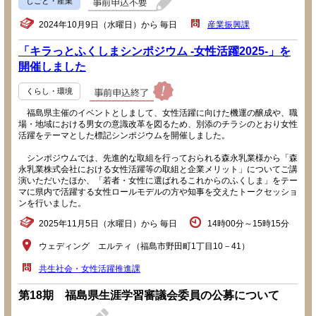
しごと・産業
2024年10月9日（水曜日）から 毎日
産業振興課
「キラっとふくしまシンポジウム -女性活躍2025-」を
開催しました
くらし・環境
福島県主催のイベントとしまして、女性活躍に向けた機運の醸成や、職
場・地域における男女の意識改革を図るため、別添のチラシのとおり女性
活躍をテーマとした標記シンポジウムを開催しました。
シンポジウムでは、先進的な取組を行っておられる森永乳業様から「森
永乳業株式会社における女性活躍等の取組と企業メリット」についてご講
演いただいたほか、「若者・女性に選ばれるこれからのふくしま」をテー
マに県内で活躍する女性ロールモデルの方や知事を交えたトークセッショ
ンを行いました。
2025年11月5日（水曜日）から 毎日
14時00分～15時15分
ウェディング エルティ（福島市野田町1丁目10－41）
共生社会・女性活躍推進課
第18期 福島県生涯学習審議会委員の公募について