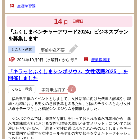
生涯学習課
14
日曜日
日
『ふくしまベンチャーアワード2024』ビジネスプラン
を募集します
しごと・産業
2024年10月9日（水曜日）から 毎日
産業振興課
「キラっとふくしまシンポジウム -女性活躍2025-」を
開催しました
くらし・環境
福島県主催のイベントとしまして、女性活躍に向けた機運の醸成や、職
場・地域における男女の意識改革を図るため、別添のチラシのとおり女性
活躍をテーマとした標記シンポジウムを開催しました。
シンポジウムでは、先進的な取組を行っておられる森永乳業様から「森
永乳業株式会社における女性活躍等の取組と企業メリット」についてご講
演いただいたほか、「若者・女性に選ばれるこれからのふくしま」をテー
マに県内で活躍する女性ロールモデルの方や知事を交えたトークセッショ
ンを行いました。