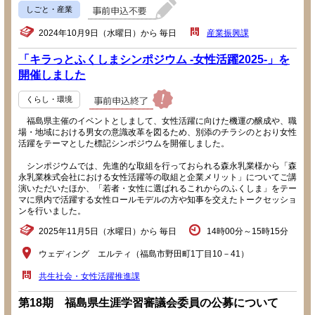
しごと・産業
2024年10月9日（水曜日）から 毎日
産業振興課
「キラっとふくしまシンポジウム -女性活躍2025-」を
開催しました
くらし・環境
福島県主催のイベントとしまして、女性活躍に向けた機運の醸成や、職
場・地域における男女の意識改革を図るため、別添のチラシのとおり女性
活躍をテーマとした標記シンポジウムを開催しました。
シンポジウムでは、先進的な取組を行っておられる森永乳業様から「森
永乳業株式会社における女性活躍等の取組と企業メリット」についてご講
演いただいたほか、「若者・女性に選ばれるこれからのふくしま」をテー
マに県内で活躍する女性ロールモデルの方や知事を交えたトークセッショ
ンを行いました。
2025年11月5日（水曜日）から 毎日
14時00分～15時15分
ウェディング エルティ（福島市野田町1丁目10－41）
共生社会・女性活躍推進課
第18期 福島県生涯学習審議会委員の公募について