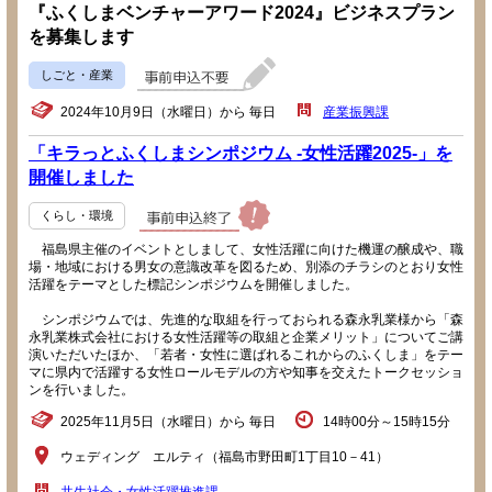
『ふくしまベンチャーアワード2024』ビジネスプラン
を募集します
しごと・産業
2024年10月9日（水曜日）から 毎日
産業振興課
「キラっとふくしまシンポジウム -女性活躍2025-」を
開催しました
くらし・環境
福島県主催のイベントとしまして、女性活躍に向けた機運の醸成や、職
場・地域における男女の意識改革を図るため、別添のチラシのとおり女性
活躍をテーマとした標記シンポジウムを開催しました。
シンポジウムでは、先進的な取組を行っておられる森永乳業様から「森
永乳業株式会社における女性活躍等の取組と企業メリット」についてご講
演いただいたほか、「若者・女性に選ばれるこれからのふくしま」をテー
マに県内で活躍する女性ロールモデルの方や知事を交えたトークセッショ
ンを行いました。
2025年11月5日（水曜日）から 毎日
14時00分～15時15分
ウェディング エルティ（福島市野田町1丁目10－41）