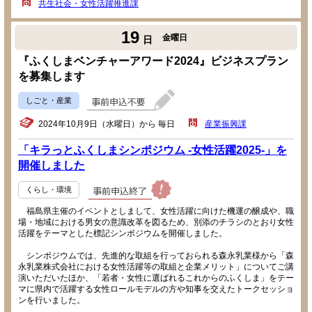
共生社会・女性活躍推進課
19
金曜日
日
『ふくしまベンチャーアワード2024』ビジネスプラン
を募集します
しごと・産業
2024年10月9日（水曜日）から 毎日
産業振興課
「キラっとふくしまシンポジウム -女性活躍2025-」を
開催しました
くらし・環境
福島県主催のイベントとしまして、女性活躍に向けた機運の醸成や、職
場・地域における男女の意識改革を図るため、別添のチラシのとおり女性
活躍をテーマとした標記シンポジウムを開催しました。
シンポジウムでは、先進的な取組を行っておられる森永乳業様から「森
永乳業株式会社における女性活躍等の取組と企業メリット」についてご講
演いただいたほか、「若者・女性に選ばれるこれからのふくしま」をテー
マに県内で活躍する女性ロールモデルの方や知事を交えたトークセッショ
ンを行いました。