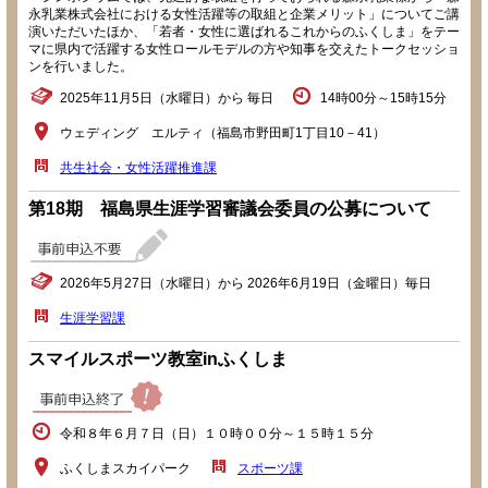
永乳業株式会社における女性活躍等の取組と企業メリット」についてご講
演いただいたほか、「若者・女性に選ばれるこれからのふくしま」をテー
マに県内で活躍する女性ロールモデルの方や知事を交えたトークセッショ
ンを行いました。
2025年11月5日（水曜日）から 毎日
14時00分～15時15分
ウェディング エルティ（福島市野田町1丁目10－41）
共生社会・女性活躍推進課
第18期 福島県生涯学習審議会委員の公募について
2026年5月27日（水曜日）から 2026年6月19日（金曜日）毎日
生涯学習課
スマイルスポーツ教室inふくしま
令和８年６月７日（日）１０時００分～１５時１５分
ふくしまスカイパーク
スポーツ課