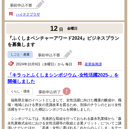
ハイテクプラザ
12
金曜日
日
『ふくしまベンチャーアワード2024』ビジネスプラン
を募集します
しごと・産業
2024年10月9日（水曜日）から 毎日
産業振興課
「キラっとふくしまシンポジウム -女性活躍2025-」を
開催しました
くらし・環境
福島県主催のイベントとしまして、女性活躍に向けた機運の醸成や、職
場・地域における男女の意識改革を図るため、別添のチラシのとおり女性
活躍をテーマとした標記シンポジウムを開催しました。
シンポジウムでは、先進的な取組を行っておられる森永乳業様から「森
永乳業株式会社における女性活躍等の取組と企業メリット」についてご講
演いただいたほか、「若者・女性に選ばれるこれからのふくしま」をテー