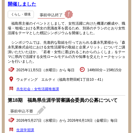
開催しました
くらし・環境
福島県主催のイベントとしまして、女性活躍に向けた機運の醸成や、職
場・地域における男女の意識改革を図るため、別添のチラシのとおり女性
活躍をテーマとした標記シンポジウムを開催しました。
シンポジウムでは、先進的な取組を行っておられる森永乳業様から「森
永乳業株式会社における女性活躍等の取組と企業メリット」についてご講
演いただいたほか、「若者・女性に選ばれるこれからのふくしま」をテー
マに県内で活躍する女性ロールモデルの方や知事を交えたトークセッショ
ンを行いました。
2025年11月5日（水曜日）から 毎日
14時00分～15時15分
ウェディング エルティ（福島市野田町1丁目10－41）
共生社会・女性活躍推進課
第18期 福島県生涯学習審議会委員の公募について
2026年5月27日（水曜日）から 2026年6月19日（金曜日）毎日
生涯学習課