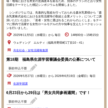
場・地域における男女の意識改革を図るため、別添のチラシのとおり女性
活躍をテーマとした標記シンポジウムを開催しました。
シンポジウムでは、先進的な取組を行っておられる森永乳業様から「森
永乳業株式会社における女性活躍等の取組と企業メリット」についてご講
演いただいたほか、「若者・女性に選ばれるこれからのふくしま」をテー
マに県内で活躍する女性ロールモデルの方や知事を交えたトークセッショ
ンを行いました。
2025年11月5日（水曜日）から 毎日
14時00分～15時15分
ウェディング エルティ（福島市野田町1丁目10－41）
共生社会・女性活躍推進課
第18期 福島県生涯学習審議会委員の公募について
2026年5月27日（水曜日）から 2026年6月19日（金曜日）毎日
生涯学習課
6月23日から29日は「男女共同参画週間」です！