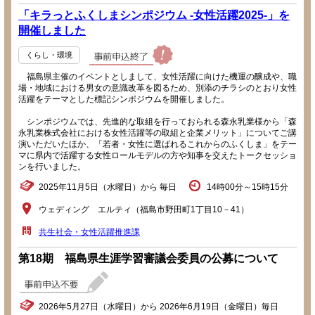
「キラっとふくしまシンポジウム -女性活躍2025-」を
開催しました
くらし・環境
福島県主催のイベントとしまして、女性活躍に向けた機運の醸成や、職
場・地域における男女の意識改革を図るため、別添のチラシのとおり女性
活躍をテーマとした標記シンポジウムを開催しました。
シンポジウムでは、先進的な取組を行っておられる森永乳業様から「森
永乳業株式会社における女性活躍等の取組と企業メリット」についてご講
演いただいたほか、「若者・女性に選ばれるこれからのふくしま」をテー
マに県内で活躍する女性ロールモデルの方や知事を交えたトークセッショ
ンを行いました。
2025年11月5日（水曜日）から 毎日
14時00分～15時15分
ウェディング エルティ（福島市野田町1丁目10－41）
共生社会・女性活躍推進課
第18期 福島県生涯学習審議会委員の公募について
2026年5月27日（水曜日）から 2026年6月19日（金曜日）毎日