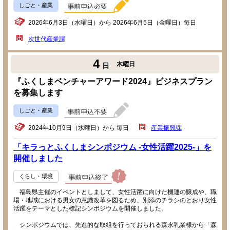
しごと・産業
2026年6月3日（水曜日）から 2026年6月5日（金曜日）毎日
次世代産業課
4
木曜日
日
『ふくしまベンチャーアワード2024』ビジネスプラン
を募集します
しごと・産業
2024年10月9日（水曜日）から 毎日
産業振興課
「キラっとふくしまシンポジウム -女性活躍2025-」を
開催しました
くらし・環境
福島県主催のイベントとしまして、女性活躍に向けた機運の醸成や、職
場・地域における男女の意識改革を図るため、別添のチラシのとおり女性
活躍をテーマとした標記シンポジウムを開催しました。
シンポジウムでは、先進的な取組を行っておられる森永乳業様から「森