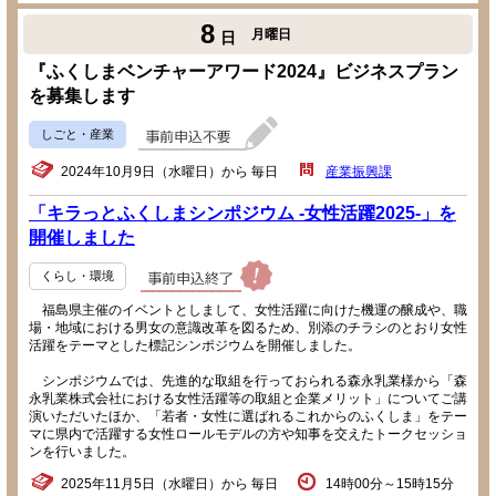
8
月曜日
日
『ふくしまベンチャーアワード2024』ビジネスプラン
を募集します
しごと・産業
2024年10月9日（水曜日）から 毎日
産業振興課
「キラっとふくしまシンポジウム -女性活躍2025-」を
開催しました
くらし・環境
福島県主催のイベントとしまして、女性活躍に向けた機運の醸成や、職
場・地域における男女の意識改革を図るため、別添のチラシのとおり女性
活躍をテーマとした標記シンポジウムを開催しました。
シンポジウムでは、先進的な取組を行っておられる森永乳業様から「森
永乳業株式会社における女性活躍等の取組と企業メリット」についてご講
演いただいたほか、「若者・女性に選ばれるこれからのふくしま」をテー
マに県内で活躍する女性ロールモデルの方や知事を交えたトークセッショ
ンを行いました。
2025年11月5日（水曜日）から 毎日
14時00分～15時15分