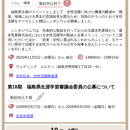
くらし・環境
福島県主催のイベントとしまして、女性活躍に向けた機運の醸成や、職
場・地域における男女の意識改革を図るため、別添のチラシのとおり女性
活躍をテーマとした標記シンポジウムを開催しました。
シンポジウムでは、先進的な取組を行っておられる森永乳業様から「森
永乳業株式会社における女性活躍等の取組と企業メリット」についてご講
演いただいたほか、「若者・女性に選ばれるこれからのふくしま」をテー
マに県内で活躍する女性ロールモデルの方や知事を交えたトークセッショ
ンを行いました。
2025年11月5日（水曜日）から 毎日
14時00分～15時15分
ウェディング エルティ（福島市野田町1丁目10－41）
共生社会・女性活躍推進課
第18期 福島県生涯学習審議会委員の公募について
2026年5月27日（水曜日）から 2026年6月19日（金曜日）毎日
生涯学習課