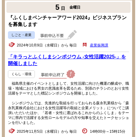
5
金曜日
日
『ふくしまベンチャーアワード2024』ビジネスプラン
を募集します
しごと・産業
2024年10月9日（水曜日）から 毎日
産業振興課
「キラっとふくしまシンポジウム -女性活躍2025-」を
開催しました
くらし・環境
福島県主催のイベントとしまして、女性活躍に向けた機運の醸成や、職
場・地域における男女の意識改革を図るため、別添のチラシのとおり女性
活躍をテーマとした標記シンポジウムを開催しました。
シンポジウムでは、先進的な取組を行っておられる森永乳業様から「森
永乳業株式会社における女性活躍等の取組と企業メリット」についてご講
演いただいたほか、「若者・女性に選ばれるこれからのふくしま」をテー
マに県内で活躍する女性ロールモデルの方や知事を交えたトークセッショ
ンを行いました。
2025年11月5日（水曜日）から 毎日
14時00分～15時15分