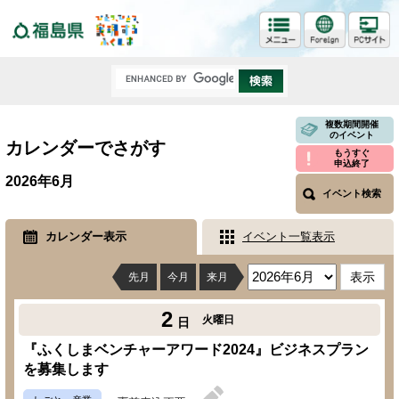
福島県
複数期間開催
のイベント
カレンダーでさがす
もうすぐ
申込終了
2026年6月
イベント検索
カレンダー表示
イベント一覧表示
先月
今月
来月
2
火曜日
日
『ふくしまベンチャーアワード2024』ビジネスプラン
を募集します