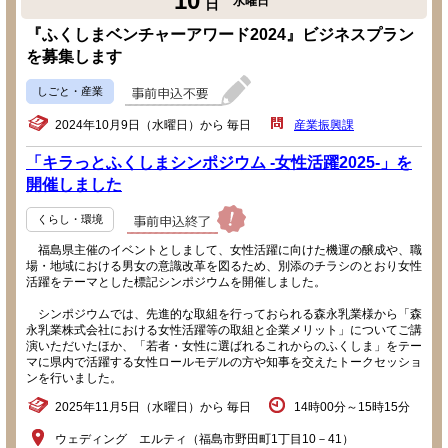
10
水曜日
日
『ふくしまベンチャーアワード2024』ビジネスプラン
を募集します
しごと・産業
2024年10月9日（水曜日）から 毎日
産業振興課
「キラっとふくしまシンポジウム -女性活躍2025-」を
開催しました
くらし・環境
福島県主催のイベントとしまして、女性活躍に向けた機運の醸成や、職
場・地域における男女の意識改革を図るため、別添のチラシのとおり女性
活躍をテーマとした標記シンポジウムを開催しました。
シンポジウムでは、先進的な取組を行っておられる森永乳業様から「森
永乳業株式会社における女性活躍等の取組と企業メリット」についてご講
演いただいたほか、「若者・女性に選ばれるこれからのふくしま」をテー
マに県内で活躍する女性ロールモデルの方や知事を交えたトークセッショ
ンを行いました。
2025年11月5日（水曜日）から 毎日
14時00分～15時15分
ウェディング エルティ（福島市野田町1丁目10－41）