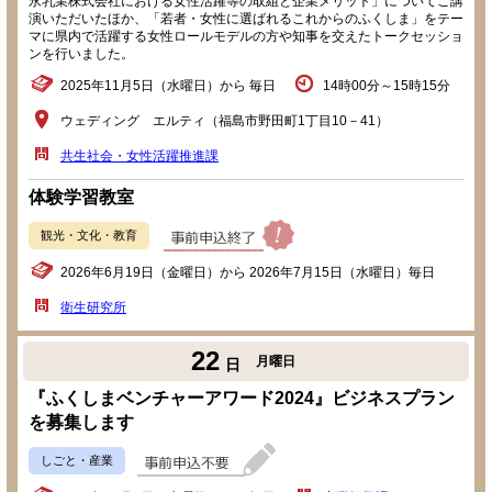
永乳業株式会社における女性活躍等の取組と企業メリット」についてご講
演いただいたほか、「若者・女性に選ばれるこれからのふくしま」をテー
マに県内で活躍する女性ロールモデルの方や知事を交えたトークセッショ
ンを行いました。
2025年11月5日（水曜日）から 毎日
14時00分～15時15分
ウェディング エルティ（福島市野田町1丁目10－41）
共生社会・女性活躍推進課
体験学習教室
観光・文化・教育
2026年6月19日（金曜日）から 2026年7月15日（水曜日）毎日
衛生研究所
22
月曜日
日
『ふくしまベンチャーアワード2024』ビジネスプラン
を募集します
しごと・産業