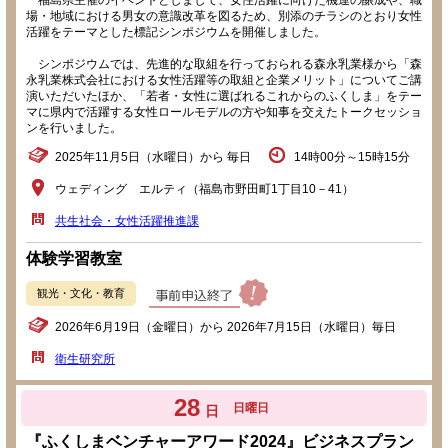
福島県主催のイベントとしまして、女性活躍に向けた機運の醸成や、職
場・地域における男女の意識改革を図るため、別添のチラシのとおり女性
活躍をテーマとした標記シンポジウムを開催しました。
シンポジウムでは、先進的な取組を行っておられる森永乳業様から「森
永乳業株式会社における女性活躍等の取組と企業メリット」についてご講
演いただいたほか、「若者・女性に選ばれるこれからのふくしま」をテー
マに県内で活躍する女性ロールモデルの方や知事を交えたトークセッショ
ンを行いました。
2025年11月5日（水曜日）から 毎日
14時00分～15時15分
ウェディング エルティ（福島市野田町1丁目10－41）
共生社会・女性活躍推進課
体験学習教室
観光・文化・教育
2026年6月19日（金曜日）から 2026年7月15日（水曜日）毎日
衛生研究所
28
日曜日
日
『ふくしまベンチャーアワード2024』ビジネスプラン