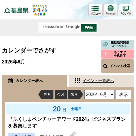
福島県
複数期間開催
のイベント
カレンダーでさがす
もうすぐ
申込終了
2026年6月
イベント検索
カレンダー表示
イベント一覧表示
先月
今月
来月
20
土曜日
日
『ふくしまベンチャーアワード2024』ビジネスプラン
を募集します