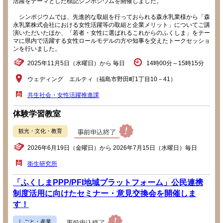
活躍をテーマとした標記シンポジウムを開催しました。
シンポジウムでは、先進的な取組を行っておられる森永乳業様から「森
永乳業株式会社における女性活躍等の取組と企業メリット」についてご講
演いただいたほか、「若者・女性に選ばれるこれからのふくしま」をテー
マに県内で活躍する女性ロールモデルの方や知事を交えたトークセッショ
ンを行いました。
2025年11月5日（水曜日）から 毎日
14時00分～15時15分
ウェディング エルティ（福島市野田町1丁目10－41）
共生社会・女性活躍推進課
体験学習教室
観光・文化・教育
2026年6月19日（金曜日）から 2026年7月15日（水曜日）毎日
衛生研究所
「ふくしまPPP/PFI地域プラットフォーム」公民連携
制度活用に向けたセミナー・意見交換会を開催しま
す！
しごと・産業