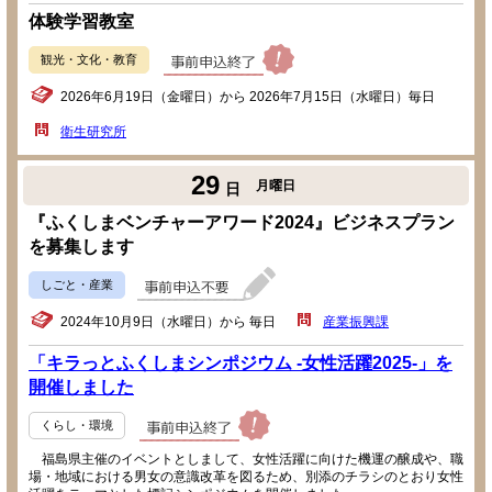
体験学習教室
観光・文化・教育
2026年6月19日（金曜日）から 2026年7月15日（水曜日）毎日
衛生研究所
29
月曜日
日
『ふくしまベンチャーアワード2024』ビジネスプラン
を募集します
しごと・産業
2024年10月9日（水曜日）から 毎日
産業振興課
「キラっとふくしまシンポジウム -女性活躍2025-」を
開催しました
くらし・環境
福島県主催のイベントとしまして、女性活躍に向けた機運の醸成や、職
場・地域における男女の意識改革を図るため、別添のチラシのとおり女性