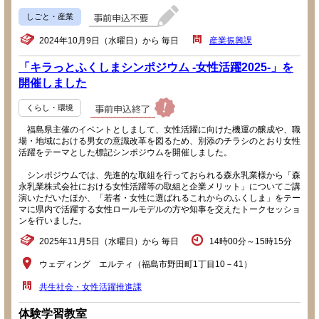
しごと・産業
2024年10月9日（水曜日）から 毎日
産業振興課
「キラっとふくしまシンポジウム -女性活躍2025-」を
開催しました
くらし・環境
福島県主催のイベントとしまして、女性活躍に向けた機運の醸成や、職
場・地域における男女の意識改革を図るため、別添のチラシのとおり女性
活躍をテーマとした標記シンポジウムを開催しました。
シンポジウムでは、先進的な取組を行っておられる森永乳業様から「森
永乳業株式会社における女性活躍等の取組と企業メリット」についてご講
演いただいたほか、「若者・女性に選ばれるこれからのふくしま」をテー
マに県内で活躍する女性ロールモデルの方や知事を交えたトークセッショ
ンを行いました。
2025年11月5日（水曜日）から 毎日
14時00分～15時15分
ウェディング エルティ（福島市野田町1丁目10－41）
共生社会・女性活躍推進課
体験学習教室