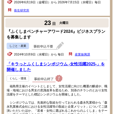
2026年6月19日（金曜日）から 2026年7月15日（水曜日）毎日
衛生研究所
23
火曜日
日
『ふくしまベンチャーアワード2024』ビジネスプラン
を募集します
しごと・産業
2024年10月9日（水曜日）から 毎日
産業振興課
「キラっとふくしまシンポジウム -女性活躍2025-」を
開催しました
くらし・環境
福島県主催のイベントとしまして、女性活躍に向けた機運の醸成や、職
場・地域における男女の意識改革を図るため、別添のチラシのとおり女性
活躍をテーマとした標記シンポジウムを開催しました。
シンポジウムでは、先進的な取組を行っておられる森永乳業様から「森
永乳業株式会社における女性活躍等の取組と企業メリット」についてご講
演いただいたほか、「若者・女性に選ばれるこれからのふくしま」をテー