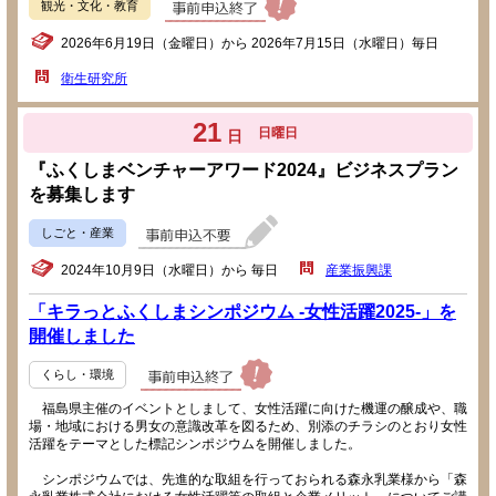
観光・文化・教育
2026年6月19日（金曜日）から 2026年7月15日（水曜日）毎日
衛生研究所
21
日曜日
日
『ふくしまベンチャーアワード2024』ビジネスプラン
を募集します
しごと・産業
2024年10月9日（水曜日）から 毎日
産業振興課
「キラっとふくしまシンポジウム -女性活躍2025-」を
開催しました
くらし・環境
福島県主催のイベントとしまして、女性活躍に向けた機運の醸成や、職
場・地域における男女の意識改革を図るため、別添のチラシのとおり女性
活躍をテーマとした標記シンポジウムを開催しました。
シンポジウムでは、先進的な取組を行っておられる森永乳業様から「森