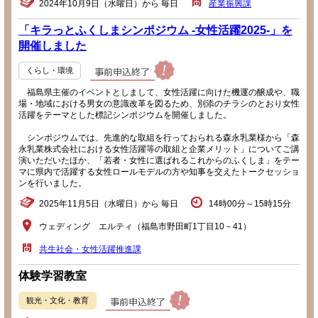
2024年10月9日（水曜日）から 毎日
産業振興課
「キラっとふくしまシンポジウム -女性活躍2025-」を
開催しました
くらし・環境
福島県主催のイベントとしまして、女性活躍に向けた機運の醸成や、職
場・地域における男女の意識改革を図るため、別添のチラシのとおり女性
活躍をテーマとした標記シンポジウムを開催しました。
シンポジウムでは、先進的な取組を行っておられる森永乳業様から「森
永乳業株式会社における女性活躍等の取組と企業メリット」についてご講
演いただいたほか、「若者・女性に選ばれるこれからのふくしま」をテー
マに県内で活躍する女性ロールモデルの方や知事を交えたトークセッショ
ンを行いました。
2025年11月5日（水曜日）から 毎日
14時00分～15時15分
ウェディング エルティ（福島市野田町1丁目10－41）
共生社会・女性活躍推進課
体験学習教室
観光・文化・教育