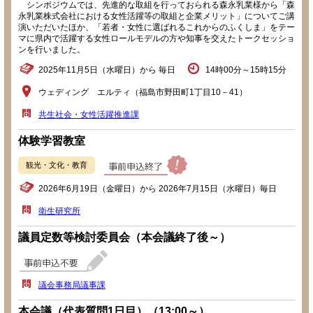
シンポジウムでは、先進的な取組を行っておられる森永乳業様から「森
永乳業株式会社における女性活躍等の取組と企業メリット」についてご講
演いただいたほか、「若者・女性に選ばれるこれからのふくしま」をテー
マに県内で活躍する女性ロールモデルの方や知事を交えたトークセッショ
ンを行いました。
2025年11月5日（水曜日）から 毎日
14時00分～15時15分
ウェディング エルティ（福島市野田町1丁目10－41）
共生社会・女性活躍推進課
体験学習教室
観光・文化・教育
2026年6月19日（金曜日）から 2026年7月15日（水曜日）毎日
衛生研究所
議員定数等検討委員会（本会議終了後～）
議会事務局議事課
本会議（代表質問1日目）（13:00～）