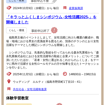
しごと・産業
2024年10月9日（水曜日）から 毎日
産業振興課
「キラっとふくしまシンポジウム -女性活躍2025-」を
開催しました
くらし・環境
福島県主催のイベントとしまして、女性活躍に向けた機運の醸成や、職
場・地域における男女の意識改革を図るため、別添のチラシのとおり女性
活躍をテーマとした標記シンポジウムを開催しました。
シンポジウムでは、先進的な取組を行っておられる森永乳業様から「森
永乳業株式会社における女性活躍等の取組と企業メリット」についてご講
演いただいたほか、「若者・女性に選ばれるこれからのふくしま」をテー
マに県内で活躍する女性ロールモデルの方や知事を交えたトークセッショ
ンを行いました。
2025年11月5日（水曜日）から 毎日
14時00分～15時15分
ウェディング エルティ（福島市野田町1丁目10－41）
共生社会・女性活躍推進課
体験学習教室