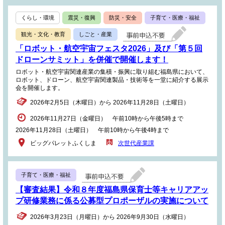
くらし・環境
震災・復興
防災・安全
子育て・医療・福祉
観光・文化・教育
しごと・産業
「ロボット・航空宇宙フェスタ2026」及び「第５回
ドローンサミット」を併催で開催します！
ロボット・航空宇宙関連産業の集積・振興に取り組む福島県において、
ロボット、ドローン、航空宇宙関連製品・技術等を一堂に紹介する展示
会を開催します。
2026年2月5日（木曜日）から 2026年11月28日（土曜日）
2026年11月27日（金曜日） 午前10時から午後5時まで
2026年11月28日（土曜日） 午前10時から午後4時まで
ビッグパレットふくしま
次世代産業課
子育て・医療・福祉
【審査結果】令和８年度福島県保育士等キャリアアッ
プ研修業務に係る公募型プロポーザルの実施について
2026年3月23日（月曜日）から 2026年9月30日（水曜日）