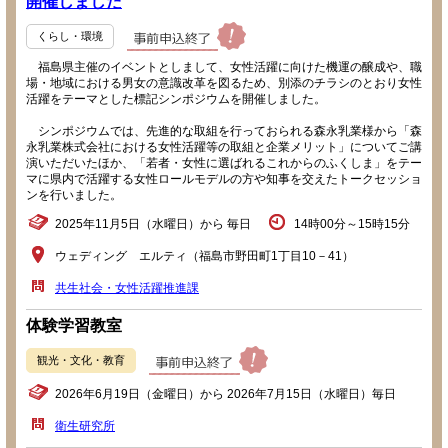
開催しました
くらし・環境
福島県主催のイベントとしまして、女性活躍に向けた機運の醸成や、職
場・地域における男女の意識改革を図るため、別添のチラシのとおり女性
活躍をテーマとした標記シンポジウムを開催しました。
シンポジウムでは、先進的な取組を行っておられる森永乳業様から「森
永乳業株式会社における女性活躍等の取組と企業メリット」についてご講
演いただいたほか、「若者・女性に選ばれるこれからのふくしま」をテー
マに県内で活躍する女性ロールモデルの方や知事を交えたトークセッショ
ンを行いました。
2025年11月5日（水曜日）から 毎日
14時00分～15時15分
ウェディング エルティ（福島市野田町1丁目10－41）
共生社会・女性活躍推進課
体験学習教室
観光・文化・教育
2026年6月19日（金曜日）から 2026年7月15日（水曜日）毎日
衛生研究所