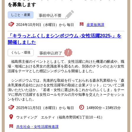
を募集します
しごと・産業
2024年10月9日（水曜日）から 毎日
産業振興課
「キラっとふくしまシンポジウム -女性活躍2025-」を
開催しました
くらし・環境
福島県主催のイベントとしまして、女性活躍に向けた機運の醸成や、職
場・地域における男女の意識改革を図るため、別添のチラシのとおり女性
活躍をテーマとした標記シンポジウムを開催しました。
シンポジウムでは、先進的な取組を行っておられる森永乳業様から「森
永乳業株式会社における女性活躍等の取組と企業メリット」についてご講
演いただいたほか、「若者・女性に選ばれるこれからのふくしま」をテー
マに県内で活躍する女性ロールモデルの方や知事を交えたトークセッショ
ンを行いました。
2025年11月5日（水曜日）から 毎日
14時00分～15時15分
ウェディング エルティ（福島市野田町1丁目10－41）
共生社会・女性活躍推進課