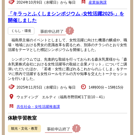
2024年10月9日（水曜日）から 毎日
産業振興課
「キラっとふくしまシンポジウム -女性活躍2025-」を
開催しました
くらし・環境
福島県主催のイベントとしまして、女性活躍に向けた機運の醸成や、職
場・地域における男女の意識改革を図るため、別添のチラシのとおり女性
活躍をテーマとした標記シンポジウムを開催しました。
シンポジウムでは、先進的な取組を行っておられる森永乳業様から「森
永乳業株式会社における女性活躍等の取組と企業メリット」についてご講
演いただいたほか、「若者・女性に選ばれるこれからのふくしま」をテー
マに県内で活躍する女性ロールモデルの方や知事を交えたトークセッショ
ンを行いました。
2025年11月5日（水曜日）から 毎日
14時00分～15時15分
ウェディング エルティ（福島市野田町1丁目10－41）
共生社会・女性活躍推進課
体験学習教室
観光・文化・教育