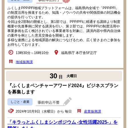
ふくしまPPP/PFI地域プラットフォームは、福島県内全域で「PPP/PFI」
の制度活用を推進するため、知識・ノウハウの共有や関係団体の対話機会
の提供を行っています。
今回は全2部制の開催とし、第1部では、PPP/PFIに精通する講師より制度
概要や先進事例に関する講演を行い、第２部では、PPP/PFIの制度活用や
事業参画を広く検討されている事業者等を対象に、講演内容や県内自治体
の案件を例とした意見交換会を開催します。
多様な連携による地域課題の解決につなげるため、広く皆さまのご参加を
お待ちしております。
13時30分～16時10分
福島県庁 本庁舎5F正庁
地域振興課
30
火曜日
日
『ふくしまベンチャーアワード2024』ビジネスプラン
を募集します
しごと・産業
2024年10月9日（水曜日）から 毎日
産業振興課
「キラっとふくしまシンポジウム -女性活躍2025-」を