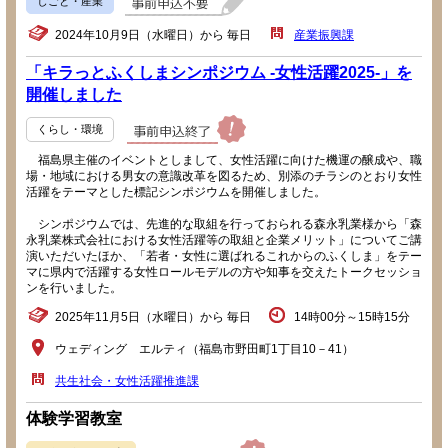
しごと・産業
2024年10月9日（水曜日）から 毎日
産業振興課
「キラっとふくしまシンポジウム -女性活躍2025-」を
開催しました
くらし・環境
福島県主催のイベントとしまして、女性活躍に向けた機運の醸成や、職
場・地域における男女の意識改革を図るため、別添のチラシのとおり女性
活躍をテーマとした標記シンポジウムを開催しました。
シンポジウムでは、先進的な取組を行っておられる森永乳業様から「森
永乳業株式会社における女性活躍等の取組と企業メリット」についてご講
演いただいたほか、「若者・女性に選ばれるこれからのふくしま」をテー
マに県内で活躍する女性ロールモデルの方や知事を交えたトークセッショ
ンを行いました。
2025年11月5日（水曜日）から 毎日
14時00分～15時15分
ウェディング エルティ（福島市野田町1丁目10－41）
共生社会・女性活躍推進課
体験学習教室