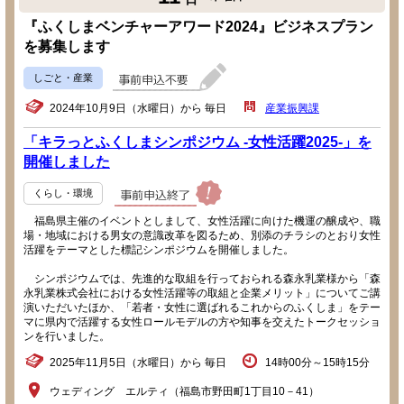
『ふくしまベンチャーアワード2024』ビジネスプラン
を募集します
しごと・産業
2024年10月9日（水曜日）から 毎日
産業振興課
「キラっとふくしまシンポジウム -女性活躍2025-」を
開催しました
くらし・環境
福島県主催のイベントとしまして、女性活躍に向けた機運の醸成や、職
場・地域における男女の意識改革を図るため、別添のチラシのとおり女性
活躍をテーマとした標記シンポジウムを開催しました。
シンポジウムでは、先進的な取組を行っておられる森永乳業様から「森
永乳業株式会社における女性活躍等の取組と企業メリット」についてご講
演いただいたほか、「若者・女性に選ばれるこれからのふくしま」をテー
マに県内で活躍する女性ロールモデルの方や知事を交えたトークセッショ
ンを行いました。
2025年11月5日（水曜日）から 毎日
14時00分～15時15分
ウェディング エルティ（福島市野田町1丁目10－41）