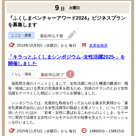
9
火曜日
日
『ふくしまベンチャーアワード2024』ビジネスプラン
を募集します
しごと・産業
2024年10月9日（水曜日）から 毎日
産業振興課
「キラっとふくしまシンポジウム -女性活躍2025-」を
開催しました
くらし・環境
福島県主催のイベントとしまして、女性活躍に向けた機運の醸成や、職
場・地域における男女の意識改革を図るため、別添のチラシのとおり女性
活躍をテーマとした標記シンポジウムを開催しました。
シンポジウムでは、先進的な取組を行っておられる森永乳業様から「森
永乳業株式会社における女性活躍等の取組と企業メリット」についてご講
演いただいたほか、「若者・女性に選ばれるこれからのふくしま」をテー
マに県内で活躍する女性ロールモデルの方や知事を交えたトークセッショ
ンを行いました。
2025年11月5日（水曜日）から 毎日
14時00分～15時15分