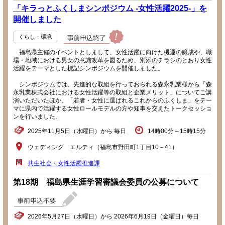
「キラっとふくしまシンポジウム -女性活躍2025-」を
開催しました
くらし・環境
福島県主催のイベントとしまして、女性活躍に向けた機運の醸成や、職
場・地域における男女の意識改革を図るため、別添のチラシのとおり女性
活躍をテーマとした標記シンポジウムを開催しました。
シンポジウムでは、先進的な取組を行っておられる森永乳業様から「森
永乳業株式会社における女性活躍等の取組と企業メリット」についてご講
演いただいたほか、「若者・女性に選ばれるこれからのふくしま」をテー
マに県内で活躍する女性ロールモデルの方や知事を交えたトークセッショ
ンを行いました。
2025年11月5日（水曜日）から 毎日
14時00分～15時15分
ウェディング エルティ（福島市野田町1丁目10－41）
共生社会・女性活躍推進課
第18期 福島県生涯学習審議会委員の公募について
2026年5月27日（水曜日）から 2026年6月19日（金曜日）毎日