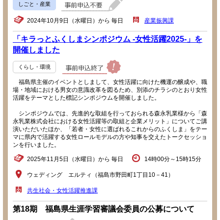
しごと・産業
2024年10月9日（水曜日）から 毎日
産業振興課
「キラっとふくしまシンポジウム -女性活躍2025-」を
開催しました
くらし・環境
福島県主催のイベントとしまして、女性活躍に向けた機運の醸成や、職
場・地域における男女の意識改革を図るため、別添のチラシのとおり女性
活躍をテーマとした標記シンポジウムを開催しました。
シンポジウムでは、先進的な取組を行っておられる森永乳業様から「森
永乳業株式会社における女性活躍等の取組と企業メリット」についてご講
演いただいたほか、「若者・女性に選ばれるこれからのふくしま」をテー
マに県内で活躍する女性ロールモデルの方や知事を交えたトークセッショ
ンを行いました。
2025年11月5日（水曜日）から 毎日
14時00分～15時15分
ウェディング エルティ（福島市野田町1丁目10－41）
共生社会・女性活躍推進課
第18期 福島県生涯学習審議会委員の公募について