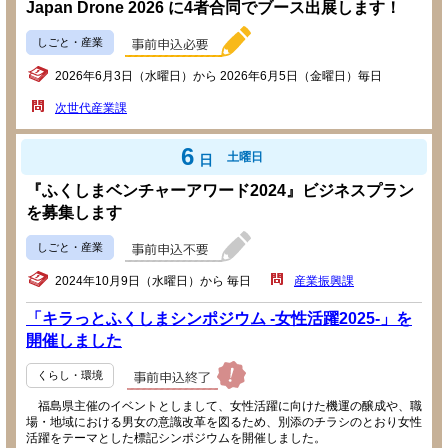
Japan Drone 2026 に4者合同でブース出展します！
しごと・産業
2026年6月3日（水曜日）から 2026年6月5日（金曜日）毎日
次世代産業課
6
土曜日
日
『ふくしまベンチャーアワード2024』ビジネスプラン
を募集します
しごと・産業
2024年10月9日（水曜日）から 毎日
産業振興課
「キラっとふくしまシンポジウム -女性活躍2025-」を
開催しました
くらし・環境
福島県主催のイベントとしまして、女性活躍に向けた機運の醸成や、職
場・地域における男女の意識改革を図るため、別添のチラシのとおり女性
活躍をテーマとした標記シンポジウムを開催しました。