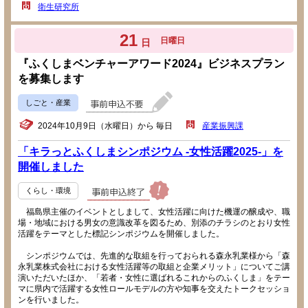
衛生研究所
21
日曜日
日
『ふくしまベンチャーアワード2024』ビジネスプラン
を募集します
しごと・産業
2024年10月9日（水曜日）から 毎日
産業振興課
「キラっとふくしまシンポジウム -女性活躍2025-」を
開催しました
くらし・環境
福島県主催のイベントとしまして、女性活躍に向けた機運の醸成や、職
場・地域における男女の意識改革を図るため、別添のチラシのとおり女性
活躍をテーマとした標記シンポジウムを開催しました。
シンポジウムでは、先進的な取組を行っておられる森永乳業様から「森
永乳業株式会社における女性活躍等の取組と企業メリット」についてご講
演いただいたほか、「若者・女性に選ばれるこれからのふくしま」をテー
マに県内で活躍する女性ロールモデルの方や知事を交えたトークセッショ
ンを行いました。