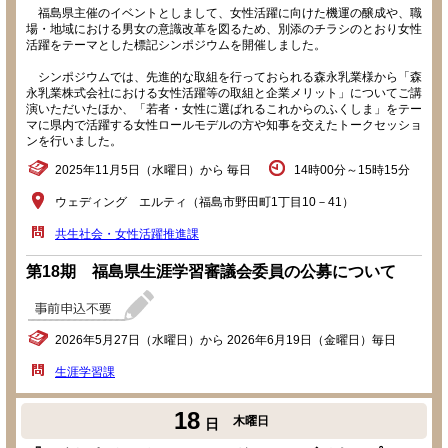
福島県主催のイベントとしまして、女性活躍に向けた機運の醸成や、職
場・地域における男女の意識改革を図るため、別添のチラシのとおり女性
活躍をテーマとした標記シンポジウムを開催しました。
シンポジウムでは、先進的な取組を行っておられる森永乳業様から「森
永乳業株式会社における女性活躍等の取組と企業メリット」についてご講
演いただいたほか、「若者・女性に選ばれるこれからのふくしま」をテー
マに県内で活躍する女性ロールモデルの方や知事を交えたトークセッショ
ンを行いました。
2025年11月5日（水曜日）から 毎日
14時00分～15時15分
ウェディング エルティ（福島市野田町1丁目10－41）
共生社会・女性活躍推進課
第18期 福島県生涯学習審議会委員の公募について
2026年5月27日（水曜日）から 2026年6月19日（金曜日）毎日
生涯学習課
18
木曜日
日