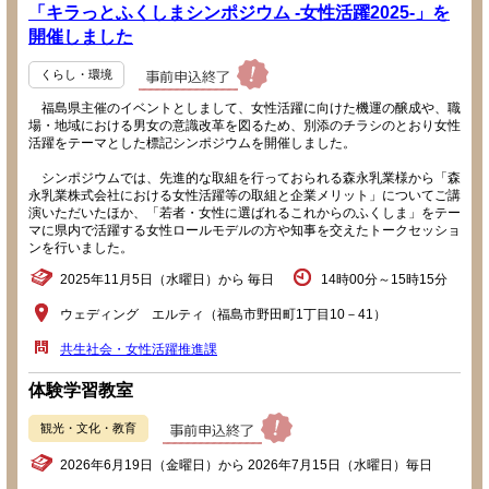
「キラっとふくしまシンポジウム -女性活躍2025-」を
開催しました
くらし・環境
福島県主催のイベントとしまして、女性活躍に向けた機運の醸成や、職
場・地域における男女の意識改革を図るため、別添のチラシのとおり女性
活躍をテーマとした標記シンポジウムを開催しました。
シンポジウムでは、先進的な取組を行っておられる森永乳業様から「森
永乳業株式会社における女性活躍等の取組と企業メリット」についてご講
演いただいたほか、「若者・女性に選ばれるこれからのふくしま」をテー
マに県内で活躍する女性ロールモデルの方や知事を交えたトークセッショ
ンを行いました。
2025年11月5日（水曜日）から 毎日
14時00分～15時15分
ウェディング エルティ（福島市野田町1丁目10－41）
共生社会・女性活躍推進課
体験学習教室
観光・文化・教育
2026年6月19日（金曜日）から 2026年7月15日（水曜日）毎日