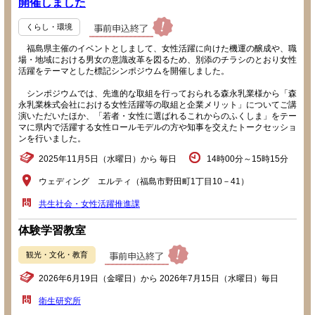
開催しました
くらし・環境
福島県主催のイベントとしまして、女性活躍に向けた機運の醸成や、職
場・地域における男女の意識改革を図るため、別添のチラシのとおり女性
活躍をテーマとした標記シンポジウムを開催しました。
シンポジウムでは、先進的な取組を行っておられる森永乳業様から「森
永乳業株式会社における女性活躍等の取組と企業メリット」についてご講
演いただいたほか、「若者・女性に選ばれるこれからのふくしま」をテー
マに県内で活躍する女性ロールモデルの方や知事を交えたトークセッショ
ンを行いました。
2025年11月5日（水曜日）から 毎日
14時00分～15時15分
ウェディング エルティ（福島市野田町1丁目10－41）
共生社会・女性活躍推進課
体験学習教室
観光・文化・教育
2026年6月19日（金曜日）から 2026年7月15日（水曜日）毎日
衛生研究所