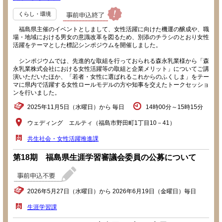
くらし・環境
福島県主催のイベントとしまして、女性活躍に向けた機運の醸成や、職
場・地域における男女の意識改革を図るため、別添のチラシのとおり女性
活躍をテーマとした標記シンポジウムを開催しました。
シンポジウムでは、先進的な取組を行っておられる森永乳業様から「森
永乳業株式会社における女性活躍等の取組と企業メリット」についてご講
演いただいたほか、「若者・女性に選ばれるこれからのふくしま」をテー
マに県内で活躍する女性ロールモデルの方や知事を交えたトークセッショ
ンを行いました。
2025年11月5日（水曜日）から 毎日
14時00分～15時15分
ウェディング エルティ（福島市野田町1丁目10－41）
共生社会・女性活躍推進課
第18期 福島県生涯学習審議会委員の公募について
2026年5月27日（水曜日）から 2026年6月19日（金曜日）毎日
生涯学習課