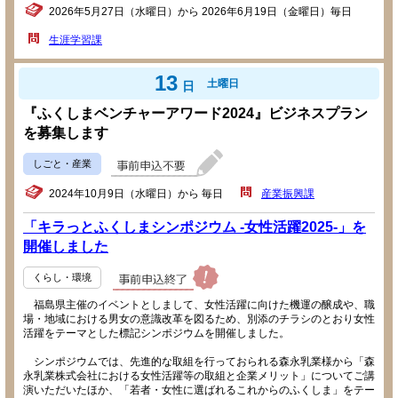
2026年5月27日（水曜日）から 2026年6月19日（金曜日）毎日
生涯学習課
13
土曜日
日
『ふくしまベンチャーアワード2024』ビジネスプラン
を募集します
しごと・産業
2024年10月9日（水曜日）から 毎日
産業振興課
「キラっとふくしまシンポジウム -女性活躍2025-」を
開催しました
くらし・環境
福島県主催のイベントとしまして、女性活躍に向けた機運の醸成や、職
場・地域における男女の意識改革を図るため、別添のチラシのとおり女性
活躍をテーマとした標記シンポジウムを開催しました。
シンポジウムでは、先進的な取組を行っておられる森永乳業様から「森
永乳業株式会社における女性活躍等の取組と企業メリット」についてご講
演いただいたほか、「若者・女性に選ばれるこれからのふくしま」をテー