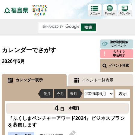
福島県
複数期間開催
のイベント
カレンダーでさがす
もうすぐ
申込終了
2026年6月
イベント検索
カレンダー表示
イベント一覧表示
先月
今月
来月
4
木曜日
日
『ふくしまベンチャーアワード2024』ビジネスプラン
を募集します