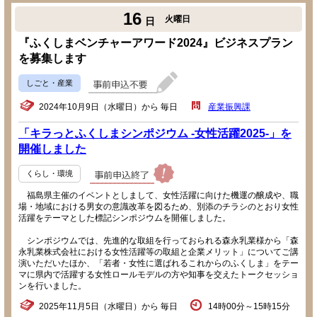
16
火曜日
日
『ふくしまベンチャーアワード2024』ビジネスプラン
を募集します
しごと・産業
2024年10月9日（水曜日）から 毎日
産業振興課
「キラっとふくしまシンポジウム -女性活躍2025-」を
開催しました
くらし・環境
福島県主催のイベントとしまして、女性活躍に向けた機運の醸成や、職
場・地域における男女の意識改革を図るため、別添のチラシのとおり女性
活躍をテーマとした標記シンポジウムを開催しました。
シンポジウムでは、先進的な取組を行っておられる森永乳業様から「森
永乳業株式会社における女性活躍等の取組と企業メリット」についてご講
演いただいたほか、「若者・女性に選ばれるこれからのふくしま」をテー
マに県内で活躍する女性ロールモデルの方や知事を交えたトークセッショ
ンを行いました。
2025年11月5日（水曜日）から 毎日
14時00分～15時15分