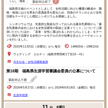
くらし・環境
福島県主催のイベントとしまして、女性活躍に向けた機運の醸成や、職
場・地域における男女の意識改革を図るため、別添のチラシのとおり女性
活躍をテーマとした標記シンポジウムを開催しました。
シンポジウムでは、先進的な取組を行っておられる森永乳業様から「森
永乳業株式会社における女性活躍等の取組と企業メリット」についてご講
演いただいたほか、「若者・女性に選ばれるこれからのふくしま」をテー
マに県内で活躍する女性ロールモデルの方や知事を交えたトークセッショ
ンを行いました。
2025年11月5日（水曜日）から 毎日
14時00分～15時15分
ウェディング エルティ（福島市野田町1丁目10－41）
共生社会・女性活躍推進課
第18期 福島県生涯学習審議会委員の公募について
2026年5月27日（水曜日）から 2026年6月19日（金曜日）毎日
生涯学習課
11
木曜日
日