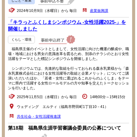
しごと・産業
2024年10月9日（水曜日）から 毎日
産業振興課
「キラっとふくしまシンポジウム -女性活躍2025-」を
開催しました
くらし・環境
福島県主催のイベントとしまして、女性活躍に向けた機運の醸成や、職
場・地域における男女の意識改革を図るため、別添のチラシのとおり女性
活躍をテーマとした標記シンポジウムを開催しました。
シンポジウムでは、先進的な取組を行っておられる森永乳業様から「森
永乳業株式会社における女性活躍等の取組と企業メリット」についてご講
演いただいたほか、「若者・女性に選ばれるこれからのふくしま」をテー
マに県内で活躍する女性ロールモデルの方や知事を交えたトークセッショ
ンを行いました。
2025年11月5日（水曜日）から 毎日
14時00分～15時15分
ウェディング エルティ（福島市野田町1丁目10－41）
共生社会・女性活躍推進課
第18期 福島県生涯学習審議会委員の公募について