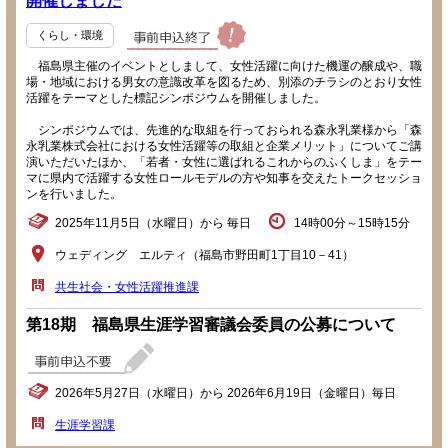
開催しました
くらし・環境
福島県主催のイベントとしまして、女性活躍に向けた機運の醸成や、職
場・地域における男女の意識改革を図るため、別添のチラシのとおり女性
活躍をテーマとした標記シンポジウムを開催しました。
シンポジウムでは、先進的な取組を行っておられる森永乳業様から「森
永乳業株式会社における女性活躍等の取組と企業メリット」についてご講
演いただいたほか、「若者・女性に選ばれるこれからのふくしま」をテー
マに県内で活躍する女性ロールモデルの方や知事を交えたトークセッショ
ンを行いました。
2025年11月5日（水曜日）から 毎日
14時00分～15時15分
ウェディング エルティ（福島市野田町1丁目10－41）
共生社会・女性活躍推進課
第18期 福島県生涯学習審議会委員の公募について
2026年5月27日（水曜日）から 2026年6月19日（金曜日）毎日
生涯学習課