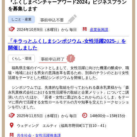
『ふくしまベンチャーアワード2024』ビジネスプラン
を募集します
しごと・産業
2024年10月9日（水曜日）から 毎日
産業振興課
「キラっとふくしまシンポジウム -女性活躍2025-」を
開催しました
くらし・環境
福島県主催のイベントとしまして、女性活躍に向けた機運の醸成や、職
場・地域における男女の意識改革を図るため、別添のチラシのとおり女性
活躍をテーマとした標記シンポジウムを開催しました。
シンポジウムでは、先進的な取組を行っておられる森永乳業様から「森
永乳業株式会社における女性活躍等の取組と企業メリット」についてご講
演いただいたほか、「若者・女性に選ばれるこれからのふくしま」をテー
マに県内で活躍する女性ロールモデルの方や知事を交えたトークセッショ
ンを行いました。
2025年11月5日（水曜日）から 毎日
14時00分～15時15分
ウェディング エルティ（福島市野田町1丁目10－41）
共生社会・女性活躍推進課