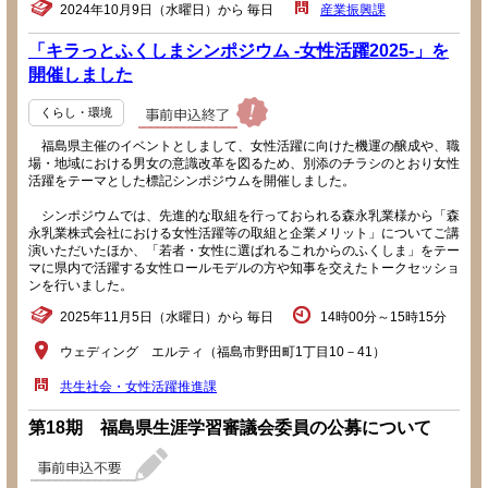
2024年10月9日（水曜日）から 毎日
産業振興課
「キラっとふくしまシンポジウム -女性活躍2025-」を
開催しました
くらし・環境
福島県主催のイベントとしまして、女性活躍に向けた機運の醸成や、職
場・地域における男女の意識改革を図るため、別添のチラシのとおり女性
活躍をテーマとした標記シンポジウムを開催しました。
シンポジウムでは、先進的な取組を行っておられる森永乳業様から「森
永乳業株式会社における女性活躍等の取組と企業メリット」についてご講
演いただいたほか、「若者・女性に選ばれるこれからのふくしま」をテー
マに県内で活躍する女性ロールモデルの方や知事を交えたトークセッショ
ンを行いました。
2025年11月5日（水曜日）から 毎日
14時00分～15時15分
ウェディング エルティ（福島市野田町1丁目10－41）
共生社会・女性活躍推進課
第18期 福島県生涯学習審議会委員の公募について