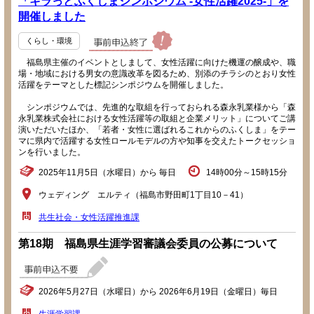
「キラっとふくしまシンポジウム -女性活躍2025-」を
開催しました
くらし・環境
福島県主催のイベントとしまして、女性活躍に向けた機運の醸成や、職
場・地域における男女の意識改革を図るため、別添のチラシのとおり女性
活躍をテーマとした標記シンポジウムを開催しました。
シンポジウムでは、先進的な取組を行っておられる森永乳業様から「森
永乳業株式会社における女性活躍等の取組と企業メリット」についてご講
演いただいたほか、「若者・女性に選ばれるこれからのふくしま」をテー
マに県内で活躍する女性ロールモデルの方や知事を交えたトークセッショ
ンを行いました。
2025年11月5日（水曜日）から 毎日
14時00分～15時15分
ウェディング エルティ（福島市野田町1丁目10－41）
共生社会・女性活躍推進課
第18期 福島県生涯学習審議会委員の公募について
2026年5月27日（水曜日）から 2026年6月19日（金曜日）毎日