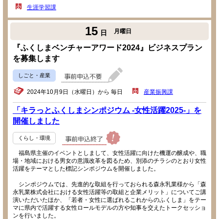
生涯学習課
15
月曜日
日
『ふくしまベンチャーアワード2024』ビジネスプラン
を募集します
しごと・産業
2024年10月9日（水曜日）から 毎日
産業振興課
「キラっとふくしまシンポジウム -女性活躍2025-」を
開催しました
くらし・環境
福島県主催のイベントとしまして、女性活躍に向けた機運の醸成や、職
場・地域における男女の意識改革を図るため、別添のチラシのとおり女性
活躍をテーマとした標記シンポジウムを開催しました。
シンポジウムでは、先進的な取組を行っておられる森永乳業様から「森
永乳業株式会社における女性活躍等の取組と企業メリット」についてご講
演いただいたほか、「若者・女性に選ばれるこれからのふくしま」をテー
マに県内で活躍する女性ロールモデルの方や知事を交えたトークセッショ
ンを行いました。