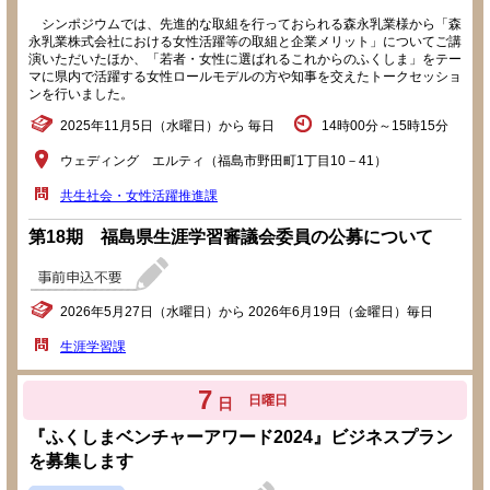
シンポジウムでは、先進的な取組を行っておられる森永乳業様から「森
永乳業株式会社における女性活躍等の取組と企業メリット」についてご講
演いただいたほか、「若者・女性に選ばれるこれからのふくしま」をテー
マに県内で活躍する女性ロールモデルの方や知事を交えたトークセッショ
ンを行いました。
2025年11月5日（水曜日）から 毎日
14時00分～15時15分
ウェディング エルティ（福島市野田町1丁目10－41）
共生社会・女性活躍推進課
第18期 福島県生涯学習審議会委員の公募について
2026年5月27日（水曜日）から 2026年6月19日（金曜日）毎日
生涯学習課
7
日曜日
日
『ふくしまベンチャーアワード2024』ビジネスプラン
を募集します