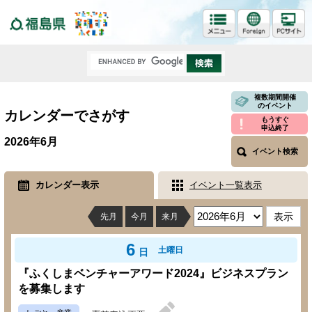
福島県
複数期間開催
のイベント
カレンダーでさがす
もうすぐ
申込終了
2026年6月
イベント検索
カレンダー表示
イベント一覧表示
先月
今月
来月
6
土曜日
日
『ふくしまベンチャーアワード2024』ビジネスプラン
を募集します