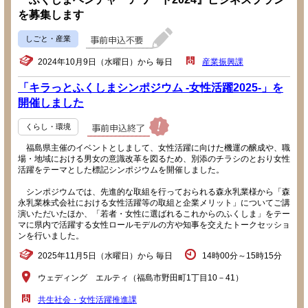
を募集します
しごと・産業
2024年10月9日（水曜日）から 毎日
産業振興課
「キラっとふくしまシンポジウム -女性活躍2025-」を
開催しました
くらし・環境
福島県主催のイベントとしまして、女性活躍に向けた機運の醸成や、職
場・地域における男女の意識改革を図るため、別添のチラシのとおり女性
活躍をテーマとした標記シンポジウムを開催しました。
シンポジウムでは、先進的な取組を行っておられる森永乳業様から「森
永乳業株式会社における女性活躍等の取組と企業メリット」についてご講
演いただいたほか、「若者・女性に選ばれるこれからのふくしま」をテー
マに県内で活躍する女性ロールモデルの方や知事を交えたトークセッショ
ンを行いました。
2025年11月5日（水曜日）から 毎日
14時00分～15時15分
ウェディング エルティ（福島市野田町1丁目10－41）
共生社会・女性活躍推進課