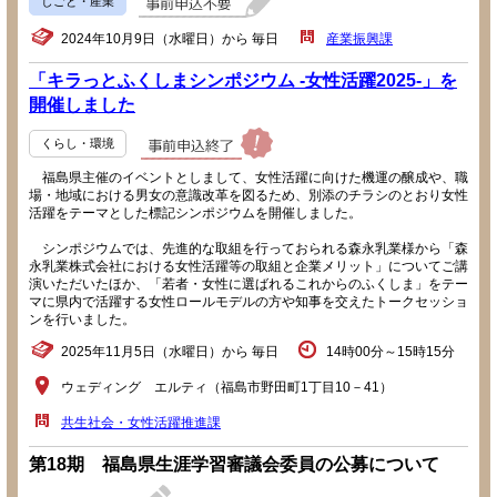
しごと・産業
2024年10月9日（水曜日）から 毎日
産業振興課
「キラっとふくしまシンポジウム -女性活躍2025-」を
開催しました
くらし・環境
福島県主催のイベントとしまして、女性活躍に向けた機運の醸成や、職
場・地域における男女の意識改革を図るため、別添のチラシのとおり女性
活躍をテーマとした標記シンポジウムを開催しました。
シンポジウムでは、先進的な取組を行っておられる森永乳業様から「森
永乳業株式会社における女性活躍等の取組と企業メリット」についてご講
演いただいたほか、「若者・女性に選ばれるこれからのふくしま」をテー
マに県内で活躍する女性ロールモデルの方や知事を交えたトークセッショ
ンを行いました。
2025年11月5日（水曜日）から 毎日
14時00分～15時15分
ウェディング エルティ（福島市野田町1丁目10－41）
共生社会・女性活躍推進課
第18期 福島県生涯学習審議会委員の公募について