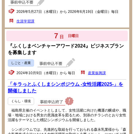
2026年5月27日（水曜日）から 2026年6月19日（金曜日）毎日
生涯学習課
7
日曜日
日
『ふくしまベンチャーアワード2024』ビジネスプラン
を募集します
しごと・産業
2024年10月9日（水曜日）から 毎日
産業振興課
「キラっとふくしまシンポジウム -女性活躍2025-」を
開催しました
くらし・環境
福島県主催のイベントとしまして、女性活躍に向けた機運の醸成や、職
場・地域における男女の意識改革を図るため、別添のチラシのとおり女性
活躍をテーマとした標記シンポジウムを開催しました。
シンポジウムでは、先進的な取組を行っておられる森永乳業様から「森