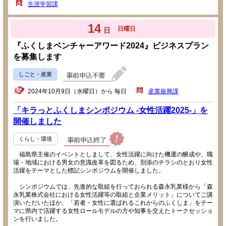
生涯学習課
14
日曜日
日
『ふくしまベンチャーアワード2024』ビジネスプラン
を募集します
しごと・産業
2024年10月9日（水曜日）から 毎日
産業振興課
「キラっとふくしまシンポジウム -女性活躍2025-」を
開催しました
くらし・環境
福島県主催のイベントとしまして、女性活躍に向けた機運の醸成や、職
場・地域における男女の意識改革を図るため、別添のチラシのとおり女性
活躍をテーマとした標記シンポジウムを開催しました。
シンポジウムでは、先進的な取組を行っておられる森永乳業様から「森
永乳業株式会社における女性活躍等の取組と企業メリット」についてご講
演いただいたほか、「若者・女性に選ばれるこれからのふくしま」をテー
マに県内で活躍する女性ロールモデルの方や知事を交えたトークセッショ
ンを行いました。