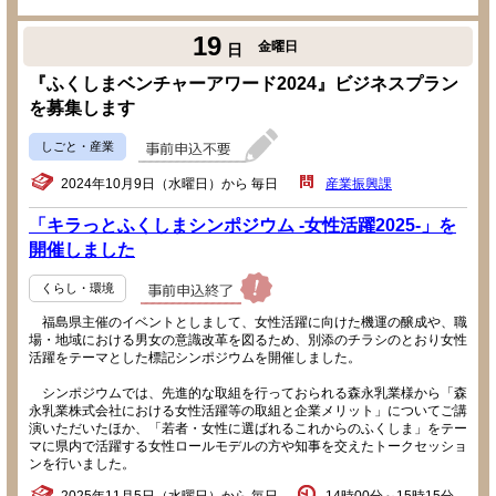
19
金曜日
日
『ふくしまベンチャーアワード2024』ビジネスプラン
を募集します
しごと・産業
2024年10月9日（水曜日）から 毎日
産業振興課
「キラっとふくしまシンポジウム -女性活躍2025-」を
開催しました
くらし・環境
福島県主催のイベントとしまして、女性活躍に向けた機運の醸成や、職
場・地域における男女の意識改革を図るため、別添のチラシのとおり女性
活躍をテーマとした標記シンポジウムを開催しました。
シンポジウムでは、先進的な取組を行っておられる森永乳業様から「森
永乳業株式会社における女性活躍等の取組と企業メリット」についてご講
演いただいたほか、「若者・女性に選ばれるこれからのふくしま」をテー
マに県内で活躍する女性ロールモデルの方や知事を交えたトークセッショ
ンを行いました。