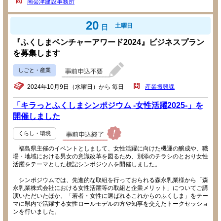
南会津建設事務所
20
土曜日
日
『ふくしまベンチャーアワード2024』ビジネスプラン
を募集します
しごと・産業
2024年10月9日（水曜日）から 毎日
産業振興課
「キラっとふくしまシンポジウム -女性活躍2025-」を
開催しました
くらし・環境
福島県主催のイベントとしまして、女性活躍に向けた機運の醸成や、職
場・地域における男女の意識改革を図るため、別添のチラシのとおり女性
活躍をテーマとした標記シンポジウムを開催しました。
シンポジウムでは、先進的な取組を行っておられる森永乳業様から「森
永乳業株式会社における女性活躍等の取組と企業メリット」についてご講
演いただいたほか、「若者・女性に選ばれるこれからのふくしま」をテー
マに県内で活躍する女性ロールモデルの方や知事を交えたトークセッショ
ンを行いました。