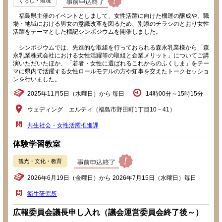
くらし・環境
福島県主催のイベントとしまして、女性活躍に向けた機運の醸成や、職
場・地域における男女の意識改革を図るため、別添のチラシのとおり女性
活躍をテーマとした標記シンポジウムを開催しました。
シンポジウムでは、先進的な取組を行っておられる森永乳業様から「森
永乳業株式会社における女性活躍等の取組と企業メリット」についてご講
演いただいたほか、「若者・女性に選ばれるこれからのふくしま」をテー
マに県内で活躍する女性ロールモデルの方や知事を交えたトークセッショ
ンを行いました。
2025年11月5日（水曜日）から 毎日
14時00分～15時15分
ウェディング エルティ（福島市野田町1丁目10－41）
共生社会・女性活躍推進課
体験学習教室
観光・文化・教育
2026年6月19日（金曜日）から 2026年7月15日（水曜日）毎日
衛生研究所
広報委員会議長申し入れ（議会運営委員会終了後～）