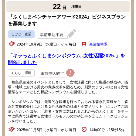
22
月曜日
日
『ふくしまベンチャーアワード2024』ビジネスプラン
を募集します
しごと・産業
2024年10月9日（水曜日）から 毎日
産業振興課
「キラっとふくしまシンポジウム -女性活躍2025-」を
開催しました
くらし・環境
福島県主催のイベントとしまして、女性活躍に向けた機運の醸成や、職
場・地域における男女の意識改革を図るため、別添のチラシのとおり女性
活躍をテーマとした標記シンポジウムを開催しました。
シンポジウムでは、先進的な取組を行っておられる森永乳業様から「森
永乳業株式会社における女性活躍等の取組と企業メリット」についてご講
演いただいたほか、「若者・女性に選ばれるこれからのふくしま」をテー
マに県内で活躍する女性ロールモデルの方や知事を交えたトークセッショ
ンを行いました。
2025年11月5日（水曜日）から 毎日
14時00分～15時15分