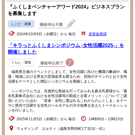
『ふくしまベンチャーアワード2024』ビジネスプラン
を募集します
しごと・産業
2024年10月9日（水曜日）から 毎日
産業振興課
「キラっとふくしまシンポジウム -女性活躍2025-」を
開催しました
くらし・環境
福島県主催のイベントとしまして、女性活躍に向けた機運の醸成や、職
場・地域における男女の意識改革を図るため、別添のチラシのとおり女性
活躍をテーマとした標記シンポジウムを開催しました。
シンポジウムでは、先進的な取組を行っておられる森永乳業様から「森
永乳業株式会社における女性活躍等の取組と企業メリット」についてご講
演いただいたほか、「若者・女性に選ばれるこれからのふくしま」をテー
マに県内で活躍する女性ロールモデルの方や知事を交えたトークセッショ
ンを行いました。
2025年11月5日（水曜日）から 毎日
14時00分～15時15分
ウェディング エルティ（福島市野田町1丁目10－41）