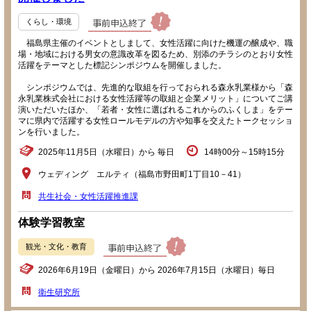
くらし・環境
福島県主催のイベントとしまして、女性活躍に向けた機運の醸成や、職
場・地域における男女の意識改革を図るため、別添のチラシのとおり女性
活躍をテーマとした標記シンポジウムを開催しました。
シンポジウムでは、先進的な取組を行っておられる森永乳業様から「森
永乳業株式会社における女性活躍等の取組と企業メリット」についてご講
演いただいたほか、「若者・女性に選ばれるこれからのふくしま」をテー
マに県内で活躍する女性ロールモデルの方や知事を交えたトークセッショ
ンを行いました。
2025年11月5日（水曜日）から 毎日
14時00分～15時15分
ウェディング エルティ（福島市野田町1丁目10－41）
共生社会・女性活躍推進課
体験学習教室
観光・文化・教育
2026年6月19日（金曜日）から 2026年7月15日（水曜日）毎日
衛生研究所