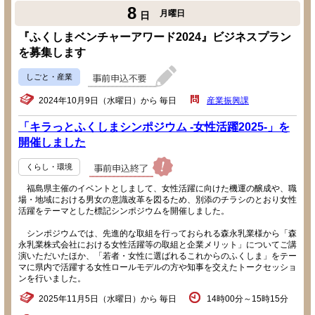
8
月曜日
日
『ふくしまベンチャーアワード2024』ビジネスプラン
を募集します
しごと・産業
2024年10月9日（水曜日）から 毎日
産業振興課
「キラっとふくしまシンポジウム -女性活躍2025-」を
開催しました
くらし・環境
福島県主催のイベントとしまして、女性活躍に向けた機運の醸成や、職
場・地域における男女の意識改革を図るため、別添のチラシのとおり女性
活躍をテーマとした標記シンポジウムを開催しました。
シンポジウムでは、先進的な取組を行っておられる森永乳業様から「森
永乳業株式会社における女性活躍等の取組と企業メリット」についてご講
演いただいたほか、「若者・女性に選ばれるこれからのふくしま」をテー
マに県内で活躍する女性ロールモデルの方や知事を交えたトークセッショ
ンを行いました。
2025年11月5日（水曜日）から 毎日
14時00分～15時15分