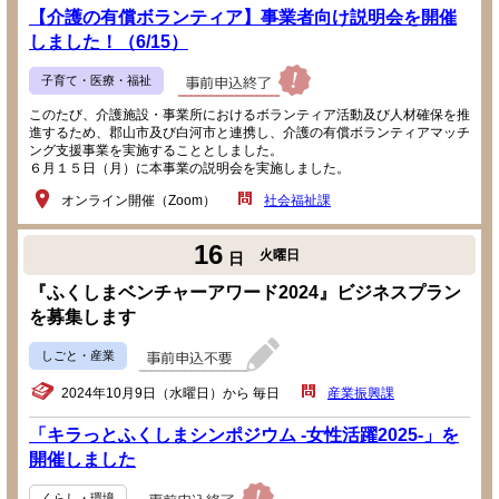
【介護の有償ボランティア】事業者向け説明会を開催
しました！（6/15）
子育て・医療・福祉
このたび、介護施設・事業所におけるボランティア活動及び人材確保を推
進するため、郡山市及び白河市と連携し、介護の有償ボランティアマッチ
ング支援事業を実施することとしました。
６月１５日（月）に本事業の説明会を実施しました。
オンライン開催（Zoom）
社会福祉課
16
火曜日
日
『ふくしまベンチャーアワード2024』ビジネスプラン
を募集します
しごと・産業
2024年10月9日（水曜日）から 毎日
産業振興課
「キラっとふくしまシンポジウム -女性活躍2025-」を
開催しました
くらし・環境