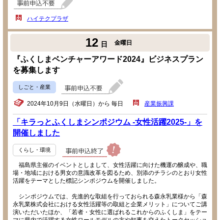
ハイテクプラザ
12
金曜日
日
『ふくしまベンチャーアワード2024』ビジネスプラン
を募集します
しごと・産業
2024年10月9日（水曜日）から 毎日
産業振興課
「キラっとふくしまシンポジウム -女性活躍2025-」を
開催しました
くらし・環境
福島県主催のイベントとしまして、女性活躍に向けた機運の醸成や、職
場・地域における男女の意識改革を図るため、別添のチラシのとおり女性
活躍をテーマとした標記シンポジウムを開催しました。
シンポジウムでは、先進的な取組を行っておられる森永乳業様から「森
永乳業株式会社における女性活躍等の取組と企業メリット」についてご講
演いただいたほか、「若者・女性に選ばれるこれからのふくしま」をテー