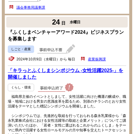
議会事務局議事課
24
水曜日
日
『ふくしまベンチャーアワード2024』ビジネスプラン
を募集します
しごと・産業
2024年10月9日（水曜日）から 毎日
産業振興課
「キラっとふくしまシンポジウム -女性活躍2025-」を
開催しました
くらし・環境
福島県主催のイベントとしまして、女性活躍に向けた機運の醸成や、職
場・地域における男女の意識改革を図るため、別添のチラシのとおり女性
活躍をテーマとした標記シンポジウムを開催しました。
シンポジウムでは、先進的な取組を行っておられる森永乳業様から「森
永乳業株式会社における女性活躍等の取組と企業メリット」についてご講
演いただいたほか、「若者・女性に選ばれるこれからのふくしま」をテー
マに県内で活躍する女性ロールモデルの方や知事を交えたトークセッショ