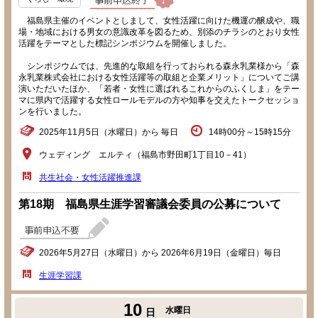
福島県主催のイベントとしまして、女性活躍に向けた機運の醸成や、職
場・地域における男女の意識改革を図るため、別添のチラシのとおり女性
活躍をテーマとした標記シンポジウムを開催しました。
シンポジウムでは、先進的な取組を行っておられる森永乳業様から「森
永乳業株式会社における女性活躍等の取組と企業メリット」についてご講
演いただいたほか、「若者・女性に選ばれるこれからのふくしま」をテー
マに県内で活躍する女性ロールモデルの方や知事を交えたトークセッショ
ンを行いました。
2025年11月5日（水曜日）から 毎日
14時00分～15時15分
ウェディング エルティ（福島市野田町1丁目10－41）
共生社会・女性活躍推進課
第18期 福島県生涯学習審議会委員の公募について
2026年5月27日（水曜日）から 2026年6月19日（金曜日）毎日
生涯学習課
10
水曜日
日