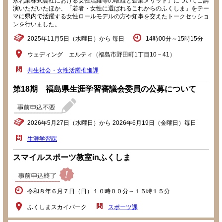
永乳業株式会社における女性活躍等の取組と企業メリット」についてご講
演いただいたほか、「若者・女性に選ばれるこれからのふくしま」をテー
マに県内で活躍する女性ロールモデルの方や知事を交えたトークセッショ
ンを行いました。
2025年11月5日（水曜日）から 毎日
14時00分～15時15分
ウェディング エルティ（福島市野田町1丁目10－41）
共生社会・女性活躍推進課
第18期 福島県生涯学習審議会委員の公募について
2026年5月27日（水曜日）から 2026年6月19日（金曜日）毎日
生涯学習課
スマイルスポーツ教室inふくしま
令和８年６月７日（日）１０時００分～１５時１５分
ふくしまスカイパーク
スポーツ課