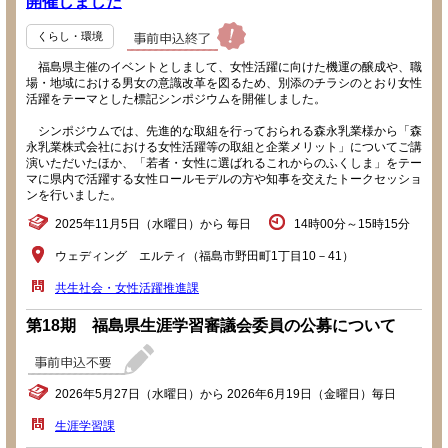
開催しました
くらし・環境
福島県主催のイベントとしまして、女性活躍に向けた機運の醸成や、職
場・地域における男女の意識改革を図るため、別添のチラシのとおり女性
活躍をテーマとした標記シンポジウムを開催しました。
シンポジウムでは、先進的な取組を行っておられる森永乳業様から「森
永乳業株式会社における女性活躍等の取組と企業メリット」についてご講
演いただいたほか、「若者・女性に選ばれるこれからのふくしま」をテー
マに県内で活躍する女性ロールモデルの方や知事を交えたトークセッショ
ンを行いました。
2025年11月5日（水曜日）から 毎日
14時00分～15時15分
ウェディング エルティ（福島市野田町1丁目10－41）
共生社会・女性活躍推進課
第18期 福島県生涯学習審議会委員の公募について
2026年5月27日（水曜日）から 2026年6月19日（金曜日）毎日
生涯学習課