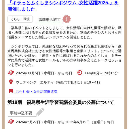
「キラっとふくしまシンポジウム -女性活躍2025-」を
開催しました
くらし・環境
福島県主催のイベントとしまして、女性活躍に向けた機運の醸成や、職
場・地域における男女の意識改革を図るため、別添のチラシのとおり女性
活躍をテーマとした標記シンポジウムを開催しました。
シンポジウムでは、先進的な取組を行っておられる森永乳業様から「森
永乳業株式会社における女性活躍等の取組と企業メリット」についてご講
演いただいたほか、「若者・女性に選ばれるこれからのふくしま」をテー
マに県内で活躍する女性ロールモデルの方や知事を交えたトークセッショ
ンを行いました。
2025年11月5日（水曜日）から 毎日
14時00分～15時15分
ウェディング エルティ（福島市野田町1丁目10－41）
共生社会・女性活躍推進課
第18期 福島県生涯学習審議会委員の公募について
2026年5月27日（水曜日）から 2026年6月19日（金曜日）毎日