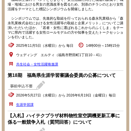
場・地域における男女の意識改革を図るため、別添のチラシのとおり女性
活躍をテーマとした標記シンポジウムを開催しました。
シンポジウムでは、先進的な取組を行っておられる森永乳業様から「森
永乳業株式会社における女性活躍等の取組と企業メリット」についてご講
演いただいたほか、「若者・女性に選ばれるこれからのふくしま」をテー
マに県内で活躍する女性ロールモデルの方や知事を交えたトークセッショ
ンを行いました。
2025年11月5日（水曜日）から 毎日
14時00分～15時15分
ウェディング エルティ（福島市野田町1丁目10－41）
共生社会・女性活躍推進課
第18期 福島県生涯学習審議会委員の公募について
2026年5月27日（水曜日）から 2026年6月19日（金曜日）毎日
生涯学習課
【入札】ハイテクプラザ材料物性室空調機更新工事に
係る一般競争入札（質問回答）について