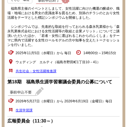
福島県主催のイベントとしまして、女性活躍に向けた機運の醸成や、職
場・地域における男女の意識改革を図るため、別添のチラシのとおり女性
活躍をテーマとした標記シンポジウムを開催しました。
シンポジウムでは、先進的な取組を行っておられる森永乳業様から「森
永乳業株式会社における女性活躍等の取組と企業メリット」についてご講
演いただいたほか、「若者・女性に選ばれるこれからのふくしま」をテー
マに県内で活躍する女性ロールモデルの方や知事を交えたトークセッショ
ンを行いました。
2025年11月5日（水曜日）から 毎日
14時00分～15時15分
ウェディング エルティ（福島市野田町1丁目10－41）
共生社会・女性活躍推進課
第18期 福島県生涯学習審議会委員の公募について
2026年5月27日（水曜日）から 2026年6月19日（金曜日）毎日
生涯学習課
広報委員会（11:30～）