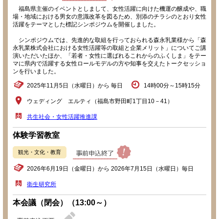
福島県主催のイベントとしまして、女性活躍に向けた機運の醸成や、職
場・地域における男女の意識改革を図るため、別添のチラシのとおり女性
活躍をテーマとした標記シンポジウムを開催しました。
シンポジウムでは、先進的な取組を行っておられる森永乳業様から「森
永乳業株式会社における女性活躍等の取組と企業メリット」についてご講
演いただいたほか、「若者・女性に選ばれるこれからのふくしま」をテー
マに県内で活躍する女性ロールモデルの方や知事を交えたトークセッショ
ンを行いました。
2025年11月5日（水曜日）から 毎日
14時00分～15時15分
ウェディング エルティ（福島市野田町1丁目10－41）
共生社会・女性活躍推進課
体験学習教室
観光・文化・教育
2026年6月19日（金曜日）から 2026年7月15日（水曜日）毎日
衛生研究所
本会議（閉会）（13:00～）