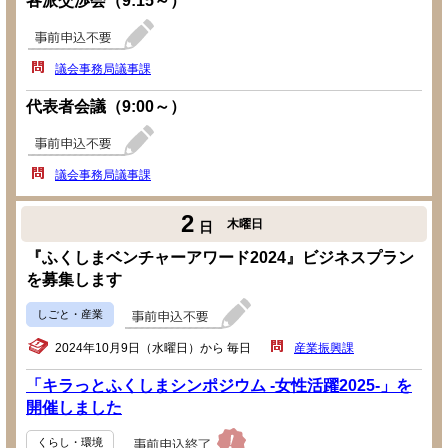
各派交渉会（9:15～）
議会事務局議事課
代表者会議（9:00～）
議会事務局議事課
2
木曜日
日
『ふくしまベンチャーアワード2024』ビジネスプラン
を募集します
しごと・産業
2024年10月9日（水曜日）から 毎日
産業振興課
「キラっとふくしまシンポジウム -女性活躍2025-」を
開催しました
くらし・環境