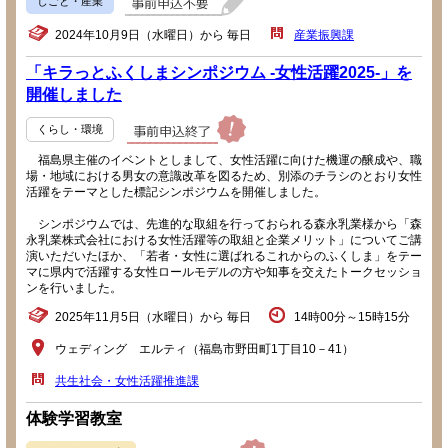
しごと・産業
2024年10月9日（水曜日）から 毎日
産業振興課
「キラっとふくしまシンポジウム -女性活躍2025-」を
開催しました
くらし・環境
福島県主催のイベントとしまして、女性活躍に向けた機運の醸成や、職
場・地域における男女の意識改革を図るため、別添のチラシのとおり女性
活躍をテーマとした標記シンポジウムを開催しました。
シンポジウムでは、先進的な取組を行っておられる森永乳業様から「森
永乳業株式会社における女性活躍等の取組と企業メリット」についてご講
演いただいたほか、「若者・女性に選ばれるこれからのふくしま」をテー
マに県内で活躍する女性ロールモデルの方や知事を交えたトークセッショ
ンを行いました。
2025年11月5日（水曜日）から 毎日
14時00分～15時15分
ウェディング エルティ（福島市野田町1丁目10－41）
共生社会・女性活躍推進課
体験学習教室