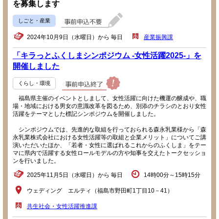
を募集します
しごと・産業
2024年10月9日（水曜日）から 毎日
産業振興課
「キラっとふくしまシンポジウム -女性活躍2025-」を
開催しました
くらし・環境
福島県主催のイベントとしまして、女性活躍に向けた機運の醸成や、職
場・地域における男女の意識改革を図るため、別添のチラシのとおり女性
活躍をテーマとした標記シンポジウムを開催しました。
シンポジウムでは、先進的な取組を行っておられる森永乳業様から「森
永乳業株式会社における女性活躍等の取組と企業メリット」についてご講
演いただいたほか、「若者・女性に選ばれるこれからのふくしま」をテー
マに県内で活躍する女性ロールモデルの方や知事を交えたトークセッショ
ンを行いました。
2025年11月5日（水曜日）から 毎日
14時00分～15時15分
ウェディング エルティ（福島市野田町1丁目10－41）
共生社会・女性活躍推進課