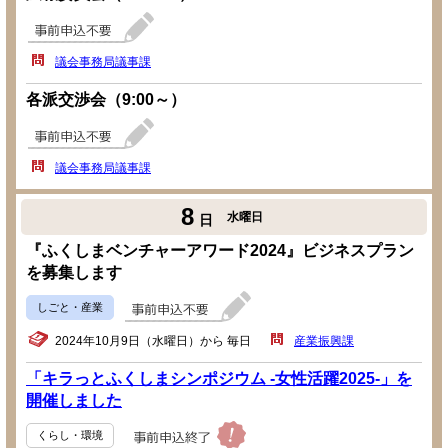
議会事務局議事課
各派交渉会（9:00～）
議会事務局議事課
8
水曜日
日
『ふくしまベンチャーアワード2024』ビジネスプラン
を募集します
しごと・産業
2024年10月9日（水曜日）から 毎日
産業振興課
「キラっとふくしまシンポジウム -女性活躍2025-」を
開催しました
くらし・環境