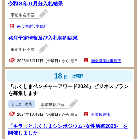
令和８年６月分入札結果
南会津建設事務所
発注予定情報及び入札契約結果
2026年7月17日（金曜日）から 毎日
南会津建設事務所
18
土曜日
日
『ふくしまベンチャーアワード2024』ビジネスプラン
を募集します
しごと・産業
2024年10月9日（水曜日）から 毎日
産業振興課
「キラっとふくしまシンポジウム -女性活躍2025-」を
開催しました