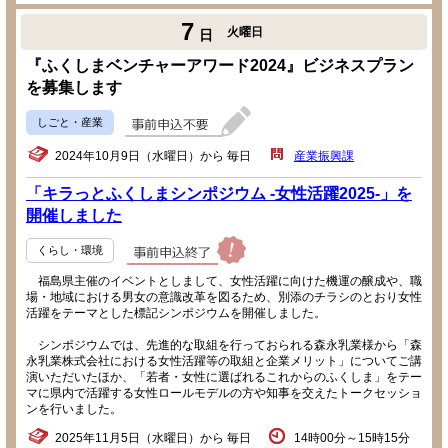
7
火曜日
日
『ふくしまベンチャーアワード2024』ビジネスプラン
を募集します
しごと・産業
2024年10月9日（水曜日）から 毎日
産業振興課
「キラっとふくしまシンポジウム -女性活躍2025-」を
開催しました
くらし・環境
福島県主催のイベントとしまして、女性活躍に向けた機運の醸成や、職
場・地域における男女の意識改革を図るため、別添のチラシのとおり女性
活躍をテーマとした標記シンポジウムを開催しました。
シンポジウムでは、先進的な取組を行っておられる森永乳業様から「森
永乳業株式会社における女性活躍等の取組と企業メリット」についてご講
演いただいたほか、「若者・女性に選ばれるこれからのふくしま」をテー
マに県内で活躍する女性ロールモデルの方や知事を交えたトークセッショ
ンを行いました。
2025年11月5日（水曜日）から 毎日
14時00分～15時15分