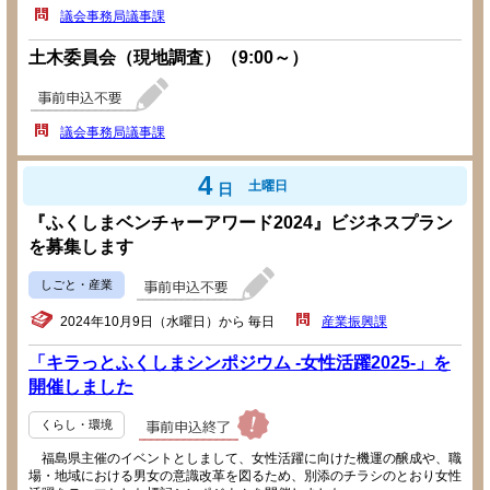
議会事務局議事課
土木委員会（現地調査）（9:00～）
議会事務局議事課
4
土曜日
日
『ふくしまベンチャーアワード2024』ビジネスプラン
を募集します
しごと・産業
2024年10月9日（水曜日）から 毎日
産業振興課
「キラっとふくしまシンポジウム -女性活躍2025-」を
開催しました
くらし・環境
福島県主催のイベントとしまして、女性活躍に向けた機運の醸成や、職
場・地域における男女の意識改革を図るため、別添のチラシのとおり女性