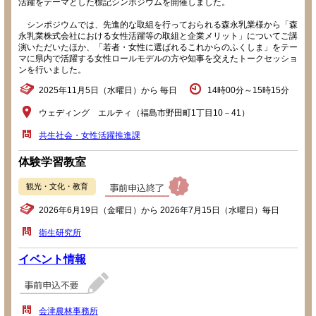
活躍をテーマとした標記シンポジウムを開催しました。
シンポジウムでは、先進的な取組を行っておられる森永乳業様から「森
永乳業株式会社における女性活躍等の取組と企業メリット」についてご講
演いただいたほか、「若者・女性に選ばれるこれからのふくしま」をテー
マに県内で活躍する女性ロールモデルの方や知事を交えたトークセッショ
ンを行いました。
2025年11月5日（水曜日）から 毎日
14時00分～15時15分
ウェディング エルティ（福島市野田町1丁目10－41）
共生社会・女性活躍推進課
体験学習教室
観光・文化・教育
2026年6月19日（金曜日）から 2026年7月15日（水曜日）毎日
衛生研究所
イベント情報
会津農林事務所