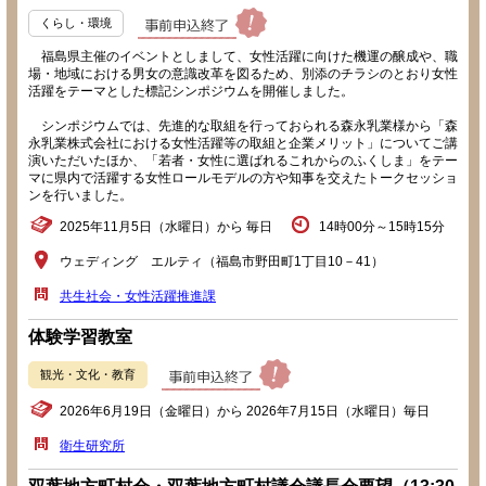
くらし・環境
福島県主催のイベントとしまして、女性活躍に向けた機運の醸成や、職
場・地域における男女の意識改革を図るため、別添のチラシのとおり女性
活躍をテーマとした標記シンポジウムを開催しました。
シンポジウムでは、先進的な取組を行っておられる森永乳業様から「森
永乳業株式会社における女性活躍等の取組と企業メリット」についてご講
演いただいたほか、「若者・女性に選ばれるこれからのふくしま」をテー
マに県内で活躍する女性ロールモデルの方や知事を交えたトークセッショ
ンを行いました。
2025年11月5日（水曜日）から 毎日
14時00分～15時15分
ウェディング エルティ（福島市野田町1丁目10－41）
共生社会・女性活躍推進課
体験学習教室
観光・文化・教育
2026年6月19日（金曜日）から 2026年7月15日（水曜日）毎日
衛生研究所