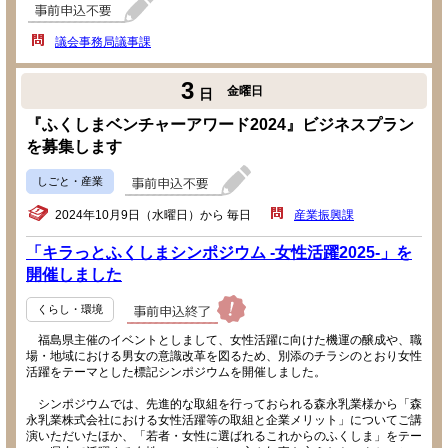
議会事務局議事課
3
金曜日
日
『ふくしまベンチャーアワード2024』ビジネスプラン
を募集します
しごと・産業
2024年10月9日（水曜日）から 毎日
産業振興課
「キラっとふくしまシンポジウム -女性活躍2025-」を
開催しました
くらし・環境
福島県主催のイベントとしまして、女性活躍に向けた機運の醸成や、職
場・地域における男女の意識改革を図るため、別添のチラシのとおり女性
活躍をテーマとした標記シンポジウムを開催しました。
シンポジウムでは、先進的な取組を行っておられる森永乳業様から「森
永乳業株式会社における女性活躍等の取組と企業メリット」についてご講
演いただいたほか、「若者・女性に選ばれるこれからのふくしま」をテー