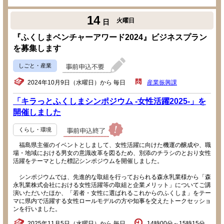
14
火曜日
日
『ふくしまベンチャーアワード2024』ビジネスプラン
を募集します
しごと・産業
2024年10月9日（水曜日）から 毎日
産業振興課
「キラっとふくしまシンポジウム -女性活躍2025-」を
開催しました
くらし・環境
福島県主催のイベントとしまして、女性活躍に向けた機運の醸成や、職
場・地域における男女の意識改革を図るため、別添のチラシのとおり女性
活躍をテーマとした標記シンポジウムを開催しました。
シンポジウムでは、先進的な取組を行っておられる森永乳業様から「森
永乳業株式会社における女性活躍等の取組と企業メリット」についてご講
演いただいたほか、「若者・女性に選ばれるこれからのふくしま」をテー
マに県内で活躍する女性ロールモデルの方や知事を交えたトークセッショ
ンを行いました。
2025年11月5日（水曜日）から 毎日
14時00分～15時15分