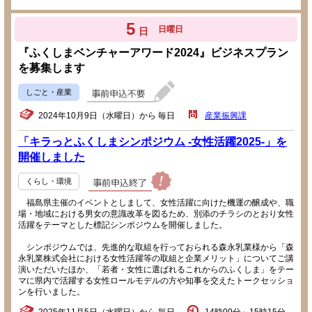
5
日曜日
日
『ふくしまベンチャーアワード2024』ビジネスプラン
を募集します
しごと・産業
2024年10月9日（水曜日）から 毎日
産業振興課
「キラっとふくしまシンポジウム -女性活躍2025-」を
開催しました
くらし・環境
福島県主催のイベントとしまして、女性活躍に向けた機運の醸成や、職
場・地域における男女の意識改革を図るため、別添のチラシのとおり女性
活躍をテーマとした標記シンポジウムを開催しました。
シンポジウムでは、先進的な取組を行っておられる森永乳業様から「森
永乳業株式会社における女性活躍等の取組と企業メリット」についてご講
演いただいたほか、「若者・女性に選ばれるこれからのふくしま」をテー
マに県内で活躍する女性ロールモデルの方や知事を交えたトークセッショ
ンを行いました。