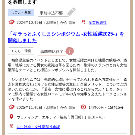
を募集します
しごと・産業
2024年10月9日（水曜日）から 毎日
産業振興課
「キラっとふくしまシンポジウム -女性活躍2025-」を
開催しました
くらし・環境
福島県主催のイベントとしまして、女性活躍に向けた機運の醸成や、職
場・地域における男女の意識改革を図るため、別添のチラシのとおり女性
活躍をテーマとした標記シンポジウムを開催しました。
シンポジウムでは、先進的な取組を行っておられる森永乳業様から「森
永乳業株式会社における女性活躍等の取組と企業メリット」についてご講
演いただいたほか、「若者・女性に選ばれるこれからのふくしま」をテー
マに県内で活躍する女性ロールモデルの方や知事を交えたトークセッショ
ンを行いました。
2025年11月5日（水曜日）から 毎日
14時00分～15時15分
ウェディング エルティ（福島市野田町1丁目10－41）
共生社会・女性活躍推進課