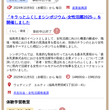
2024年10月9日（水曜日）から 毎日
産業振興課
「キラっとふくしまシンポジウム -女性活躍2025-」を
開催しました
くらし・環境
福島県主催のイベントとしまして、女性活躍に向けた機運の醸成や、職
場・地域における男女の意識改革を図るため、別添のチラシのとおり女性
活躍をテーマとした標記シンポジウムを開催しました。
シンポジウムでは、先進的な取組を行っておられる森永乳業様から「森
永乳業株式会社における女性活躍等の取組と企業メリット」についてご講
演いただいたほか、「若者・女性に選ばれるこれからのふくしま」をテー
マに県内で活躍する女性ロールモデルの方や知事を交えたトークセッショ
ンを行いました。
2025年11月5日（水曜日）から 毎日
14時00分～15時15分
ウェディング エルティ（福島市野田町1丁目10－41）
共生社会・女性活躍推進課
体験学習教室