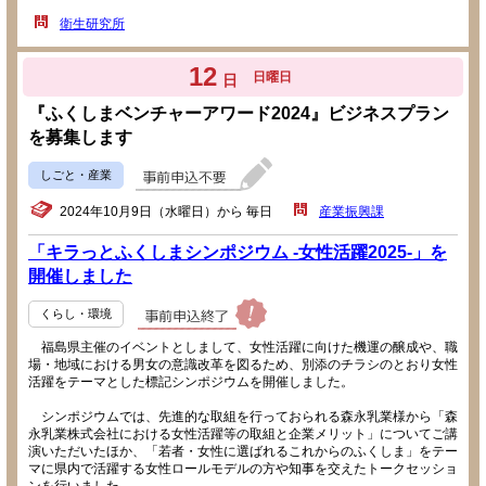
衛生研究所
12
日曜日
日
『ふくしまベンチャーアワード2024』ビジネスプラン
を募集します
しごと・産業
2024年10月9日（水曜日）から 毎日
産業振興課
「キラっとふくしまシンポジウム -女性活躍2025-」を
開催しました
くらし・環境
福島県主催のイベントとしまして、女性活躍に向けた機運の醸成や、職
場・地域における男女の意識改革を図るため、別添のチラシのとおり女性
活躍をテーマとした標記シンポジウムを開催しました。
シンポジウムでは、先進的な取組を行っておられる森永乳業様から「森
永乳業株式会社における女性活躍等の取組と企業メリット」についてご講
演いただいたほか、「若者・女性に選ばれるこれからのふくしま」をテー
マに県内で活躍する女性ロールモデルの方や知事を交えたトークセッショ