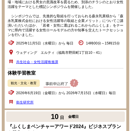
場・地域における男女の意識改革を図るため、別添のチラシのとおり女性
活躍をテーマとした標記シンポジウムを開催しました。
シンポジウムでは、先進的な取組を行っておられる森永乳業様から「森
永乳業株式会社における女性活躍等の取組と企業メリット」についてご講
演いただいたほか、「若者・女性に選ばれるこれからのふくしま」をテー
マに県内で活躍する女性ロールモデルの方や知事を交えたトークセッショ
ンを行いました。
2025年11月5日（水曜日）から 毎日
14時00分～15時15分
ウェディング エルティ（福島市野田町1丁目10－41）
共生社会・女性活躍推進課
体験学習教室
観光・文化・教育
2026年6月19日（金曜日）から 2026年7月15日（水曜日）毎日
衛生研究所
10
金曜日
日
『ふくしまベンチャーアワード2024』ビジネスプラン