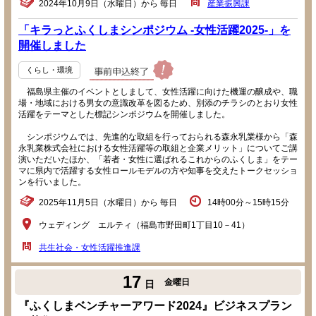
2024年10月9日（水曜日）から 毎日
産業振興課
「キラっとふくしまシンポジウム -女性活躍2025-」を
開催しました
くらし・環境
福島県主催のイベントとしまして、女性活躍に向けた機運の醸成や、職
場・地域における男女の意識改革を図るため、別添のチラシのとおり女性
活躍をテーマとした標記シンポジウムを開催しました。
シンポジウムでは、先進的な取組を行っておられる森永乳業様から「森
永乳業株式会社における女性活躍等の取組と企業メリット」についてご講
演いただいたほか、「若者・女性に選ばれるこれからのふくしま」をテー
マに県内で活躍する女性ロールモデルの方や知事を交えたトークセッショ
ンを行いました。
2025年11月5日（水曜日）から 毎日
14時00分～15時15分
ウェディング エルティ（福島市野田町1丁目10－41）
共生社会・女性活躍推進課
17
金曜日
日
『ふくしまベンチャーアワード2024』ビジネスプラン