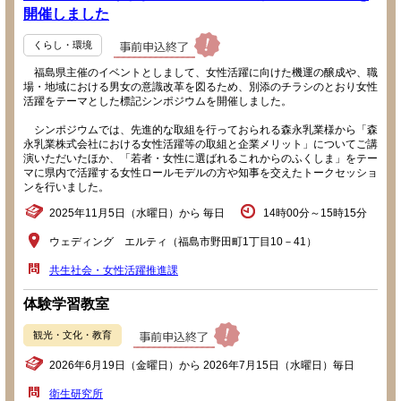
開催しました
くらし・環境
福島県主催のイベントとしまして、女性活躍に向けた機運の醸成や、職
場・地域における男女の意識改革を図るため、別添のチラシのとおり女性
活躍をテーマとした標記シンポジウムを開催しました。
シンポジウムでは、先進的な取組を行っておられる森永乳業様から「森
永乳業株式会社における女性活躍等の取組と企業メリット」についてご講
演いただいたほか、「若者・女性に選ばれるこれからのふくしま」をテー
マに県内で活躍する女性ロールモデルの方や知事を交えたトークセッショ
ンを行いました。
2025年11月5日（水曜日）から 毎日
14時00分～15時15分
ウェディング エルティ（福島市野田町1丁目10－41）
共生社会・女性活躍推進課
体験学習教室
観光・文化・教育
2026年6月19日（金曜日）から 2026年7月15日（水曜日）毎日
衛生研究所