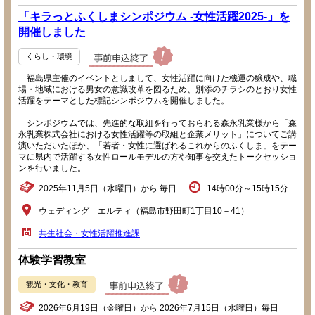
「キラっとふくしまシンポジウム -女性活躍2025-」を
開催しました
くらし・環境
福島県主催のイベントとしまして、女性活躍に向けた機運の醸成や、職
場・地域における男女の意識改革を図るため、別添のチラシのとおり女性
活躍をテーマとした標記シンポジウムを開催しました。
シンポジウムでは、先進的な取組を行っておられる森永乳業様から「森
永乳業株式会社における女性活躍等の取組と企業メリット」についてご講
演いただいたほか、「若者・女性に選ばれるこれからのふくしま」をテー
マに県内で活躍する女性ロールモデルの方や知事を交えたトークセッショ
ンを行いました。
2025年11月5日（水曜日）から 毎日
14時00分～15時15分
ウェディング エルティ（福島市野田町1丁目10－41）
共生社会・女性活躍推進課
体験学習教室
観光・文化・教育
2026年6月19日（金曜日）から 2026年7月15日（水曜日）毎日