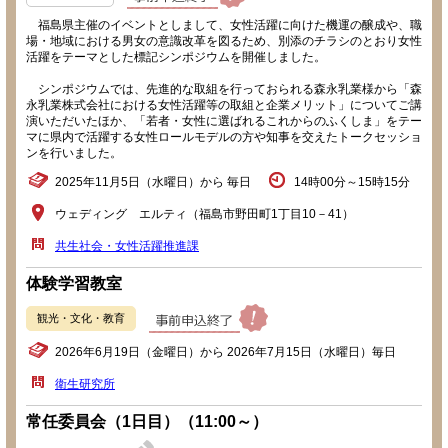
福島県主催のイベントとしまして、女性活躍に向けた機運の醸成や、職
場・地域における男女の意識改革を図るため、別添のチラシのとおり女性
活躍をテーマとした標記シンポジウムを開催しました。
シンポジウムでは、先進的な取組を行っておられる森永乳業様から「森
永乳業株式会社における女性活躍等の取組と企業メリット」についてご講
演いただいたほか、「若者・女性に選ばれるこれからのふくしま」をテー
マに県内で活躍する女性ロールモデルの方や知事を交えたトークセッショ
ンを行いました。
2025年11月5日（水曜日）から 毎日
14時00分～15時15分
ウェディング エルティ（福島市野田町1丁目10－41）
共生社会・女性活躍推進課
体験学習教室
観光・文化・教育
2026年6月19日（金曜日）から 2026年7月15日（水曜日）毎日
衛生研究所
常任委員会（1日目）（11:00～）