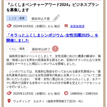
『ふくしまベンチャーアワード2024』ビジネスプラン
を募集します
しごと・産業
2024年10月9日（水曜日）から 毎日
産業振興課
「キラっとふくしまシンポジウム -女性活躍2025-」を
開催しました
くらし・環境
福島県主催のイベントとしまして、女性活躍に向けた機運の醸成や、職
場・地域における男女の意識改革を図るため、別添のチラシのとおり女性
活躍をテーマとした標記シンポジウムを開催しました。
シンポジウムでは、先進的な取組を行っておられる森永乳業様から「森
永乳業株式会社における女性活躍等の取組と企業メリット」についてご講
演いただいたほか、「若者・女性に選ばれるこれからのふくしま」をテー
マに県内で活躍する女性ロールモデルの方や知事を交えたトークセッショ
ンを行いました。
2025年11月5日（水曜日）から 毎日
14時00分～15時15分
ウェディング エルティ（福島市野田町1丁目10－41）