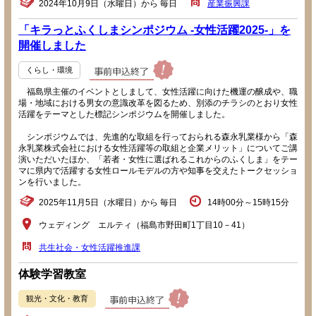
2024年10月9日（水曜日）から 毎日
産業振興課
「キラっとふくしまシンポジウム -女性活躍2025-」を
開催しました
くらし・環境
福島県主催のイベントとしまして、女性活躍に向けた機運の醸成や、職
場・地域における男女の意識改革を図るため、別添のチラシのとおり女性
活躍をテーマとした標記シンポジウムを開催しました。
シンポジウムでは、先進的な取組を行っておられる森永乳業様から「森
永乳業株式会社における女性活躍等の取組と企業メリット」についてご講
演いただいたほか、「若者・女性に選ばれるこれからのふくしま」をテー
マに県内で活躍する女性ロールモデルの方や知事を交えたトークセッショ
ンを行いました。
2025年11月5日（水曜日）から 毎日
14時00分～15時15分
ウェディング エルティ（福島市野田町1丁目10－41）
共生社会・女性活躍推進課
体験学習教室
観光・文化・教育