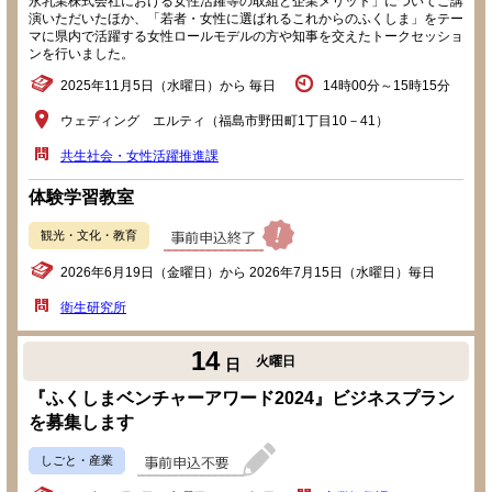
永乳業株式会社における女性活躍等の取組と企業メリット」についてご講
演いただいたほか、「若者・女性に選ばれるこれからのふくしま」をテー
マに県内で活躍する女性ロールモデルの方や知事を交えたトークセッショ
ンを行いました。
2025年11月5日（水曜日）から 毎日
14時00分～15時15分
ウェディング エルティ（福島市野田町1丁目10－41）
共生社会・女性活躍推進課
体験学習教室
観光・文化・教育
2026年6月19日（金曜日）から 2026年7月15日（水曜日）毎日
衛生研究所
14
火曜日
日
『ふくしまベンチャーアワード2024』ビジネスプラン
を募集します
しごと・産業