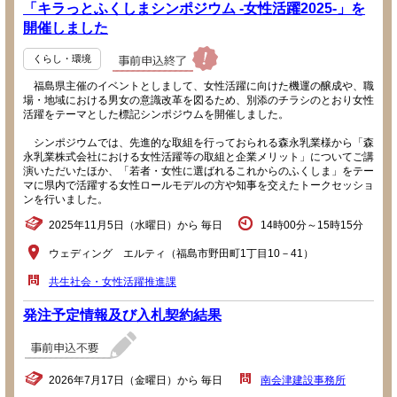
「キラっとふくしまシンポジウム -女性活躍2025-」を
開催しました
くらし・環境
福島県主催のイベントとしまして、女性活躍に向けた機運の醸成や、職
場・地域における男女の意識改革を図るため、別添のチラシのとおり女性
活躍をテーマとした標記シンポジウムを開催しました。
シンポジウムでは、先進的な取組を行っておられる森永乳業様から「森
永乳業株式会社における女性活躍等の取組と企業メリット」についてご講
演いただいたほか、「若者・女性に選ばれるこれからのふくしま」をテー
マに県内で活躍する女性ロールモデルの方や知事を交えたトークセッショ
ンを行いました。
2025年11月5日（水曜日）から 毎日
14時00分～15時15分
ウェディング エルティ（福島市野田町1丁目10－41）
共生社会・女性活躍推進課
発注予定情報及び入札契約結果
2026年7月17日（金曜日）から 毎日
南会津建設事務所