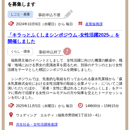
を募集します
しごと・産業
2024年10月9日（水曜日）から 毎日
産業振興課
「キラっとふくしまシンポジウム -女性活躍2025-」を
開催しました
くらし・環境
福島県主催のイベントとしまして、女性活躍に向けた機運の醸成や、職
場・地域における男女の意識改革を図るため、別添のチラシのとおり女性
活躍をテーマとした標記シンポジウムを開催しました。
シンポジウムでは、先進的な取組を行っておられる森永乳業様から「森
永乳業株式会社における女性活躍等の取組と企業メリット」についてご講
演いただいたほか、「若者・女性に選ばれるこれからのふくしま」をテー
マに県内で活躍する女性ロールモデルの方や知事を交えたトークセッショ
ンを行いました。
2025年11月5日（水曜日）から 毎日
14時00分～15時15分
ウェディング エルティ（福島市野田町1丁目10－41）
共生社会・女性活躍推進課