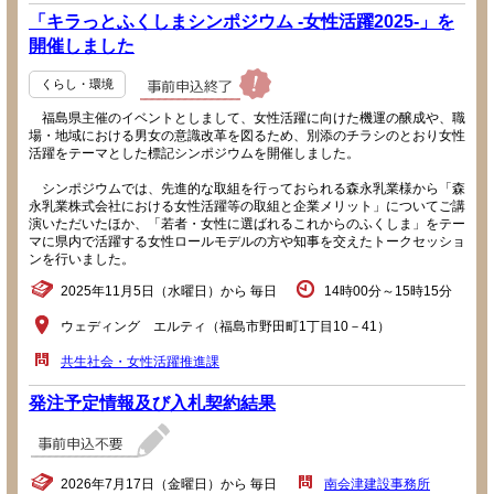
「キラっとふくしまシンポジウム -女性活躍2025-」を
開催しました
くらし・環境
福島県主催のイベントとしまして、女性活躍に向けた機運の醸成や、職
場・地域における男女の意識改革を図るため、別添のチラシのとおり女性
活躍をテーマとした標記シンポジウムを開催しました。
シンポジウムでは、先進的な取組を行っておられる森永乳業様から「森
永乳業株式会社における女性活躍等の取組と企業メリット」についてご講
演いただいたほか、「若者・女性に選ばれるこれからのふくしま」をテー
マに県内で活躍する女性ロールモデルの方や知事を交えたトークセッショ
ンを行いました。
2025年11月5日（水曜日）から 毎日
14時00分～15時15分
ウェディング エルティ（福島市野田町1丁目10－41）
共生社会・女性活躍推進課
発注予定情報及び入札契約結果
2026年7月17日（金曜日）から 毎日
南会津建設事務所