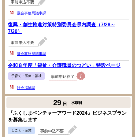
議会事務局議事課
復興・創生推進対策特別委員会県内調査（7/28～
7/30）
議会事務局議事課
令和８年度「福祉・介護職員のつどい」特設ページ
子育て・医療・福祉
社会福祉課
29
水曜日
日
『ふくしまベンチャーアワード2024』ビジネスプラン
を募集します
しごと・産業