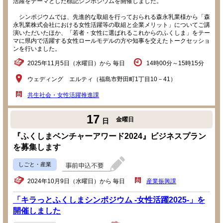
活躍をテーマとした標記シンポジウムを開催しました。
シンポジウムでは、先進的な取組を行っておられる森永乳業様から「森
永乳業株式会社における女性活躍等の取組と企業メリット」についてご講
演いただいたほか、「若者・女性に選ばれるこれからのふくしま」をテー
マに県内で活躍する女性ロールモデルの方や知事を交えたトークセッショ
ンを行いました。
2025年11月5日（水曜日）から 毎日
14時00分～15時15分
ウェディング エルティ（福島市野田町1丁目10－41）
共生社会・女性活躍推進課
17
金曜日
日
『ふくしまベンチャーアワード2024』ビジネスプラン
を募集します
しごと・産業
2024年10月9日（水曜日）から 毎日
産業振興課
「キラっとふくしまシンポジウム -女性活躍2025-」を
開催しました