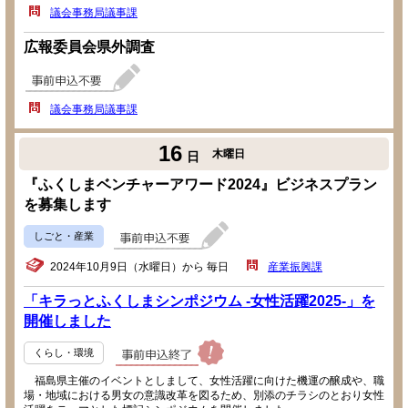
議会事務局議事課
広報委員会県外調査
議会事務局議事課
16
木曜日
日
『ふくしまベンチャーアワード2024』ビジネスプラン
を募集します
しごと・産業
2024年10月9日（水曜日）から 毎日
産業振興課
「キラっとふくしまシンポジウム -女性活躍2025-」を
開催しました
くらし・環境
福島県主催のイベントとしまして、女性活躍に向けた機運の醸成や、職
場・地域における男女の意識改革を図るため、別添のチラシのとおり女性