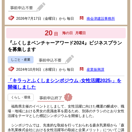
2026年7月17日（金曜日）から 毎日
南会津建設事務所
20
海の日
月曜日
日
『ふくしまベンチャーアワード2024』ビジネスプラン
を募集します
しごと・産業
2024年10月9日（水曜日）から 毎日
産業振興課
「キラっとふくしまシンポジウム -女性活躍2025-」を
開催しました
くらし・環境
福島県主催のイベントとしまして、女性活躍に向けた機運の醸成や、職
場・地域における男女の意識改革を図るため、別添のチラシのとおり女性
活躍をテーマとした標記シンポジウムを開催しました。
シンポジウムでは、先進的な取組を行っておられる森永乳業様から「森
永乳業株式会社における女性活躍等の取組と企業メリット」についてご講