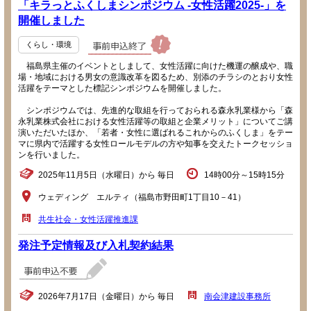
「キラっとふくしまシンポジウム -女性活躍2025-」を
開催しました
くらし・環境
福島県主催のイベントとしまして、女性活躍に向けた機運の醸成や、職
場・地域における男女の意識改革を図るため、別添のチラシのとおり女性
活躍をテーマとした標記シンポジウムを開催しました。
シンポジウムでは、先進的な取組を行っておられる森永乳業様から「森
永乳業株式会社における女性活躍等の取組と企業メリット」についてご講
演いただいたほか、「若者・女性に選ばれるこれからのふくしま」をテー
マに県内で活躍する女性ロールモデルの方や知事を交えたトークセッショ
ンを行いました。
2025年11月5日（水曜日）から 毎日
14時00分～15時15分
ウェディング エルティ（福島市野田町1丁目10－41）
共生社会・女性活躍推進課
発注予定情報及び入札契約結果
2026年7月17日（金曜日）から 毎日
南会津建設事務所