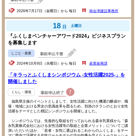
2026年7月17日（金曜日）から 毎日
南会津建設事務所
18
土曜日
日
『ふくしまベンチャーアワード2024』ビジネスプラン
を募集します
しごと・産業
2024年10月9日（水曜日）から 毎日
産業振興課
「キラっとふくしまシンポジウム -女性活躍2025-」を
開催しました
くらし・環境
福島県主催のイベントとしまして、女性活躍に向けた機運の醸成や、職
場・地域における男女の意識改革を図るため、別添のチラシのとおり女性
活躍をテーマとした標記シンポジウムを開催しました。
シンポジウムでは、先進的な取組を行っておられる森永乳業様から「森
永乳業株式会社における女性活躍等の取組と企業メリット」についてご講
演いただいたほか、「若者・女性に選ばれるこれからのふくしま」をテー
マに県内で活躍する女性ロールモデルの方や知事を交えたトークセッショ