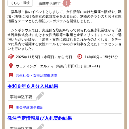
くらし・環境
福島県主催のイベントとしまして、女性活躍に向けた機運の醸成や、職
場・地域における男女の意識改革を図るため、別添のチラシのとおり女性
活躍をテーマとした標記シンポジウムを開催しました。
シンポジウムでは、先進的な取組を行っておられる森永乳業様から「森
永乳業株式会社における女性活躍等の取組と企業メリット」についてご講
演いただいたほか、「若者・女性に選ばれるこれからのふくしま」をテー
マに県内で活躍する女性ロールモデルの方や知事を交えたトークセッショ
ンを行いました。
2025年11月5日（水曜日）から 毎日
14時00分～15時15分
ウェディング エルティ（福島市野田町1丁目10－41）
共生社会・女性活躍推進課
令和８年６月分入札結果
南会津建設事務所
発注予定情報及び入札契約結果