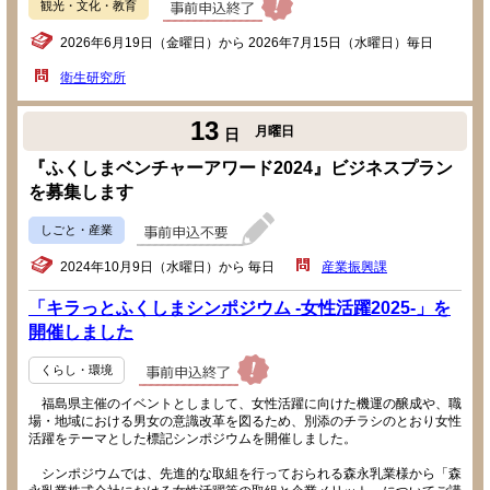
観光・文化・教育
2026年6月19日（金曜日）から 2026年7月15日（水曜日）毎日
衛生研究所
13
月曜日
日
『ふくしまベンチャーアワード2024』ビジネスプラン
を募集します
しごと・産業
2024年10月9日（水曜日）から 毎日
産業振興課
「キラっとふくしまシンポジウム -女性活躍2025-」を
開催しました
くらし・環境
福島県主催のイベントとしまして、女性活躍に向けた機運の醸成や、職
場・地域における男女の意識改革を図るため、別添のチラシのとおり女性
活躍をテーマとした標記シンポジウムを開催しました。
シンポジウムでは、先進的な取組を行っておられる森永乳業様から「森