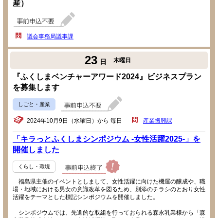
産）
議会事務局議事課
23
木曜日
日
『ふくしまベンチャーアワード2024』ビジネスプラン
を募集します
しごと・産業
2024年10月9日（水曜日）から 毎日
産業振興課
「キラっとふくしまシンポジウム -女性活躍2025-」を
開催しました
くらし・環境
福島県主催のイベントとしまして、女性活躍に向けた機運の醸成や、職
場・地域における男女の意識改革を図るため、別添のチラシのとおり女性
活躍をテーマとした標記シンポジウムを開催しました。
シンポジウムでは、先進的な取組を行っておられる森永乳業様から「森