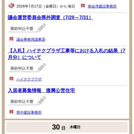
2026年7月17日（金曜日）から 毎日
南会津建設事務所
議会運営委員会県外調査（7/29～7/31）
議会事務局議事課
【入札】ハイテクプラザ工事等における入札の結果（7
月分）について
ハイテクプラザ
入居者募集情報 復興公営住宅
県中建設事務所
30
木曜日
日