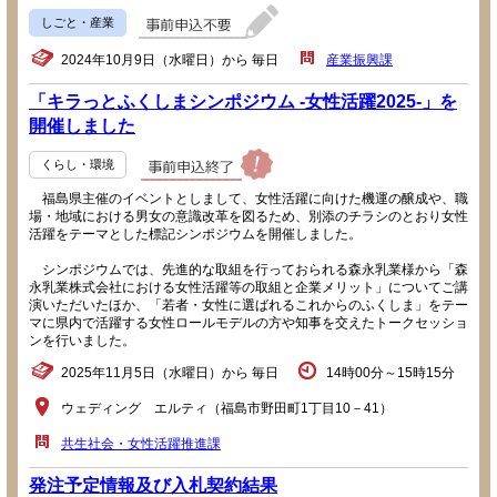
しごと・産業
2024年10月9日（水曜日）から 毎日
産業振興課
「キラっとふくしまシンポジウム -女性活躍2025-」を
開催しました
くらし・環境
福島県主催のイベントとしまして、女性活躍に向けた機運の醸成や、職
場・地域における男女の意識改革を図るため、別添のチラシのとおり女性
活躍をテーマとした標記シンポジウムを開催しました。
シンポジウムでは、先進的な取組を行っておられる森永乳業様から「森
永乳業株式会社における女性活躍等の取組と企業メリット」についてご講
演いただいたほか、「若者・女性に選ばれるこれからのふくしま」をテー
マに県内で活躍する女性ロールモデルの方や知事を交えたトークセッショ
ンを行いました。
2025年11月5日（水曜日）から 毎日
14時00分～15時15分
ウェディング エルティ（福島市野田町1丁目10－41）
共生社会・女性活躍推進課
発注予定情報及び入札契約結果