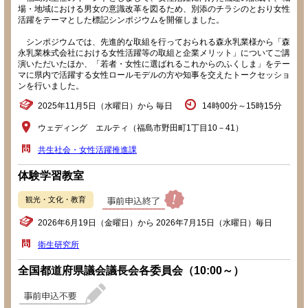
場・地域における男女の意識改革を図るため、別添のチラシのとおり女性
活躍をテーマとした標記シンポジウムを開催しました。
シンポジウムでは、先進的な取組を行っておられる森永乳業様から「森
永乳業株式会社における女性活躍等の取組と企業メリット」についてご講
演いただいたほか、「若者・女性に選ばれるこれからのふくしま」をテー
マに県内で活躍する女性ロールモデルの方や知事を交えたトークセッショ
ンを行いました。
2025年11月5日（水曜日）から 毎日
14時00分～15時15分
ウェディング エルティ（福島市野田町1丁目10－41）
共生社会・女性活躍推進課
体験学習教室
観光・文化・教育
2026年6月19日（金曜日）から 2026年7月15日（水曜日）毎日
衛生研究所
全国都道府県議会議長会各委員会（10:00～）