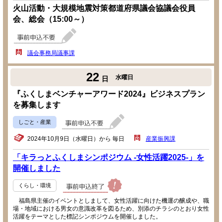
火山活動・大規模地震対策都道府県議会協議会役員
会、総会（15:00～）
議会事務局議事課
22
水曜日
日
『ふくしまベンチャーアワード2024』ビジネスプラン
を募集します
しごと・産業
2024年10月9日（水曜日）から 毎日
産業振興課
「キラっとふくしまシンポジウム -女性活躍2025-」を
開催しました
くらし・環境
福島県主催のイベントとしまして、女性活躍に向けた機運の醸成や、職
場・地域における男女の意識改革を図るため、別添のチラシのとおり女性
活躍をテーマとした標記シンポジウムを開催しました。