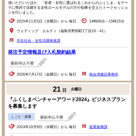
演いただいたほか、「若者・女性に選ばれるこれからのふくしま」をテー
マに県内で活躍する女性ロールモデルの方や知事を交えたトークセッショ
ンを行いました。
2025年11月5日（水曜日）から 毎日
14時00分～15時15分
ウェディング エルティ（福島市野田町1丁目10－41）
共生社会・女性活躍推進課
発注予定情報及び入札契約結果
2026年7月17日（金曜日）から 毎日
南会津建設事務所
21
火曜日
日
『ふくしまベンチャーアワード2024』ビジネスプラン
を募集します
しごと・産業
2024年10月9日（水曜日）から 毎日
産業振興課