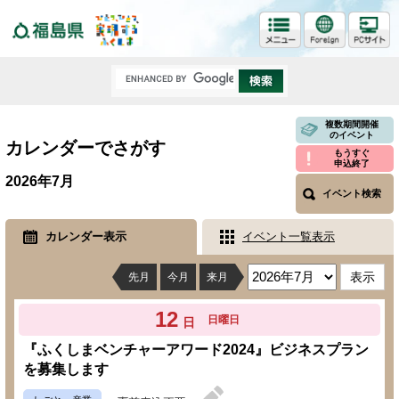
福島県
複数期間開催
のイベント
カレンダーでさがす
もうすぐ
申込終了
2026年7月
イベント検索
カレンダー表示
イベント一覧表示
先月
今月
来月
12
日曜日
日
『ふくしまベンチャーアワード2024』ビジネスプラン
を募集します