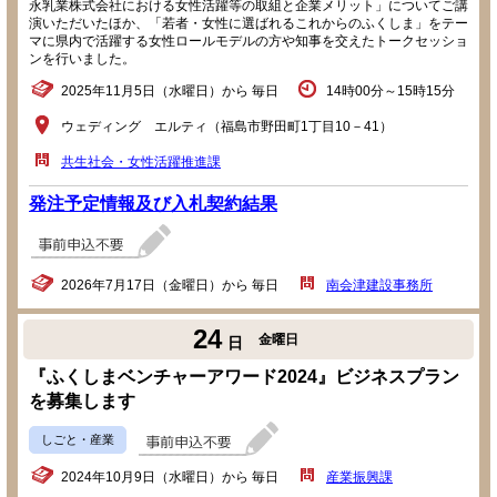
永乳業株式会社における女性活躍等の取組と企業メリット」についてご講
演いただいたほか、「若者・女性に選ばれるこれからのふくしま」をテー
マに県内で活躍する女性ロールモデルの方や知事を交えたトークセッショ
ンを行いました。
2025年11月5日（水曜日）から 毎日
14時00分～15時15分
ウェディング エルティ（福島市野田町1丁目10－41）
共生社会・女性活躍推進課
発注予定情報及び入札契約結果
2026年7月17日（金曜日）から 毎日
南会津建設事務所
24
金曜日
日
『ふくしまベンチャーアワード2024』ビジネスプラン
を募集します
しごと・産業
2024年10月9日（水曜日）から 毎日
産業振興課