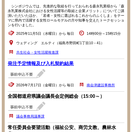
シンポジウムでは、先進的な取組を行っておられる森永乳業様から「森
永乳業株式会社における女性活躍等の取組と企業メリット」についてご講
演いただいたほか、「若者・女性に選ばれるこれからのふくしま」をテー
マに県内で活躍する女性ロールモデルの方や知事を交えたトークセッショ
ンを行いました。
2025年11月5日（水曜日）から 毎日
14時00分～15時15分
ウェディング エルティ（福島市野田町1丁目10－41）
共生社会・女性活躍推進課
発注予定情報及び入札契約結果
2026年7月17日（金曜日）から 毎日
南会津建設事務所
全国都道府県議会議長会定例総会（15:00～）
議会事務局議事課
常任委員会要望活動（福祉公安、商労文教、農林水