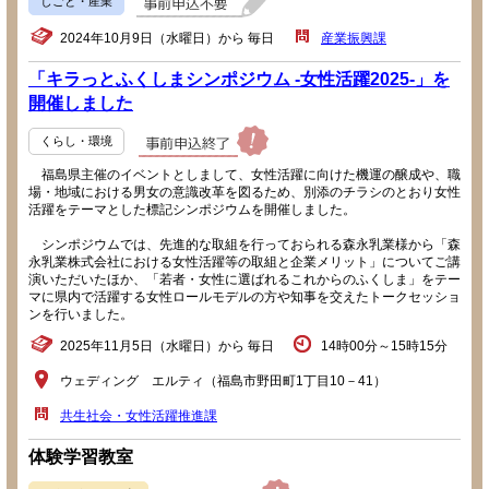
しごと・産業
2024年10月9日（水曜日）から 毎日
産業振興課
「キラっとふくしまシンポジウム -女性活躍2025-」を
開催しました
くらし・環境
福島県主催のイベントとしまして、女性活躍に向けた機運の醸成や、職
場・地域における男女の意識改革を図るため、別添のチラシのとおり女性
活躍をテーマとした標記シンポジウムを開催しました。
シンポジウムでは、先進的な取組を行っておられる森永乳業様から「森
永乳業株式会社における女性活躍等の取組と企業メリット」についてご講
演いただいたほか、「若者・女性に選ばれるこれからのふくしま」をテー
マに県内で活躍する女性ロールモデルの方や知事を交えたトークセッショ
ンを行いました。
2025年11月5日（水曜日）から 毎日
14時00分～15時15分
ウェディング エルティ（福島市野田町1丁目10－41）
共生社会・女性活躍推進課
体験学習教室