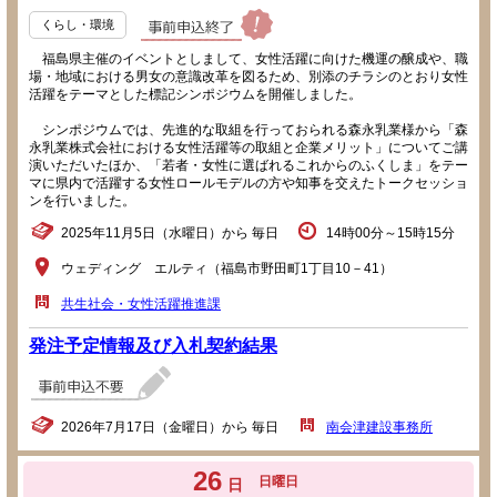
くらし・環境
福島県主催のイベントとしまして、女性活躍に向けた機運の醸成や、職
場・地域における男女の意識改革を図るため、別添のチラシのとおり女性
活躍をテーマとした標記シンポジウムを開催しました。
シンポジウムでは、先進的な取組を行っておられる森永乳業様から「森
永乳業株式会社における女性活躍等の取組と企業メリット」についてご講
演いただいたほか、「若者・女性に選ばれるこれからのふくしま」をテー
マに県内で活躍する女性ロールモデルの方や知事を交えたトークセッショ
ンを行いました。
2025年11月5日（水曜日）から 毎日
14時00分～15時15分
ウェディング エルティ（福島市野田町1丁目10－41）
共生社会・女性活躍推進課
発注予定情報及び入札契約結果
2026年7月17日（金曜日）から 毎日
南会津建設事務所
26
日曜日
日