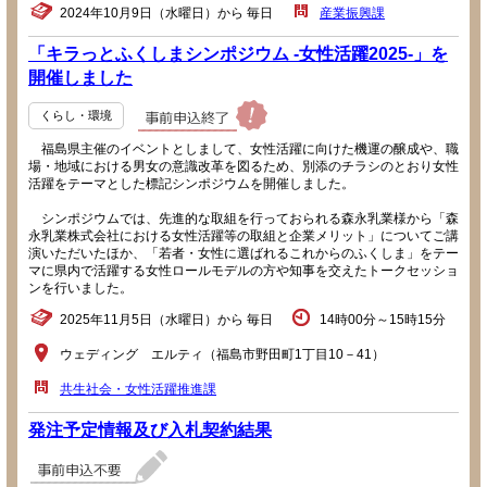
2024年10月9日（水曜日）から 毎日
産業振興課
「キラっとふくしまシンポジウム -女性活躍2025-」を
開催しました
くらし・環境
福島県主催のイベントとしまして、女性活躍に向けた機運の醸成や、職
場・地域における男女の意識改革を図るため、別添のチラシのとおり女性
活躍をテーマとした標記シンポジウムを開催しました。
シンポジウムでは、先進的な取組を行っておられる森永乳業様から「森
永乳業株式会社における女性活躍等の取組と企業メリット」についてご講
演いただいたほか、「若者・女性に選ばれるこれからのふくしま」をテー
マに県内で活躍する女性ロールモデルの方や知事を交えたトークセッショ
ンを行いました。
2025年11月5日（水曜日）から 毎日
14時00分～15時15分
ウェディング エルティ（福島市野田町1丁目10－41）
共生社会・女性活躍推進課
発注予定情報及び入札契約結果