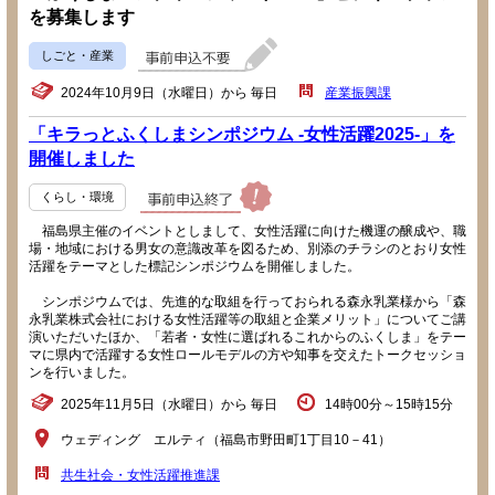
を募集します
しごと・産業
2024年10月9日（水曜日）から 毎日
産業振興課
「キラっとふくしまシンポジウム -女性活躍2025-」を
開催しました
くらし・環境
福島県主催のイベントとしまして、女性活躍に向けた機運の醸成や、職
場・地域における男女の意識改革を図るため、別添のチラシのとおり女性
活躍をテーマとした標記シンポジウムを開催しました。
シンポジウムでは、先進的な取組を行っておられる森永乳業様から「森
永乳業株式会社における女性活躍等の取組と企業メリット」についてご講
演いただいたほか、「若者・女性に選ばれるこれからのふくしま」をテー
マに県内で活躍する女性ロールモデルの方や知事を交えたトークセッショ
ンを行いました。
2025年11月5日（水曜日）から 毎日
14時00分～15時15分
ウェディング エルティ（福島市野田町1丁目10－41）
共生社会・女性活躍推進課