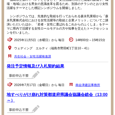
場・地域における男女の意識改革を図るため、別添のチラシのとおり女性
活躍をテーマとした標記シンポジウムを開催しました。
シンポジウムでは、先進的な取組を行っておられる森永乳業様から「森
永乳業株式会社における女性活躍等の取組と企業メリット」についてご講
演いただいたほか、「若者・女性に選ばれるこれからのふくしま」をテー
マに県内で活躍する女性ロールモデルの方や知事を交えたトークセッショ
ンを行いました。
2025年11月5日（水曜日）から 毎日
14時00分～15時15分
ウェディング エルティ（福島市野田町1丁目10－41）
共生社会・女性活躍推進課
発注予定情報及び入札契約結果
2026年7月17日（金曜日）から 毎日
南会津建設事務所
地すべりがけ崩れ対策都道府県議会協議会総会（13:00
～）