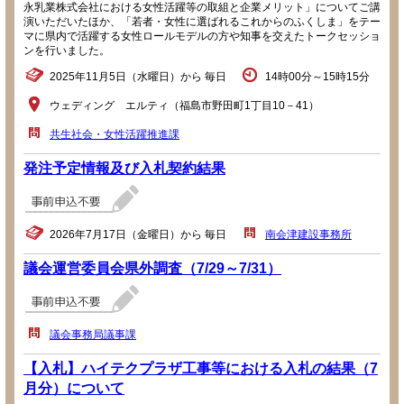
永乳業株式会社における女性活躍等の取組と企業メリット」についてご講
演いただいたほか、「若者・女性に選ばれるこれからのふくしま」をテー
マに県内で活躍する女性ロールモデルの方や知事を交えたトークセッショ
ンを行いました。
2025年11月5日（水曜日）から 毎日
14時00分～15時15分
ウェディング エルティ（福島市野田町1丁目10－41）
共生社会・女性活躍推進課
発注予定情報及び入札契約結果
2026年7月17日（金曜日）から 毎日
南会津建設事務所
議会運営委員会県外調査（7/29～7/31）
議会事務局議事課
【入札】ハイテクプラザ工事等における入札の結果（7
月分）について