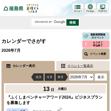
福島県
複数期間開催
のイベント
カレンダーでさがす
もうすぐ
申込終了
2026年7月
イベント検索
カレンダー表示
イベント一覧表示
先月
今月
来月
13
月曜日
日
『ふくしまベンチャーアワード2024』ビジネスプラン
を募集します