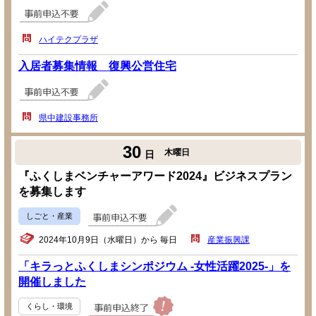
ハイテクプラザ
入居者募集情報 復興公営住宅
県中建設事務所
30
木曜日
日
『ふくしまベンチャーアワード2024』ビジネスプラン
を募集します
しごと・産業
2024年10月9日（水曜日）から 毎日
産業振興課
「キラっとふくしまシンポジウム -女性活躍2025-」を
開催しました
くらし・環境