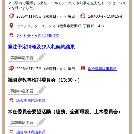
マに県内で活躍する女性ロールモデルの方や知事を交えたトークセッショ
ンを行いました。
2025年11月5日（水曜日）から 毎日
14時00分～15時15分
ウェディング エルティ（福島市野田町1丁目10－41）
共生社会・女性活躍推進課
発注予定情報及び入札契約結果
2026年7月17日（金曜日）から 毎日
南会津建設事務所
議員定数等検討委員会（13:30～）
議会事務局議事課
常任委員会要望活動（総務、企画環境、土木委員会）
議会事務局議事課