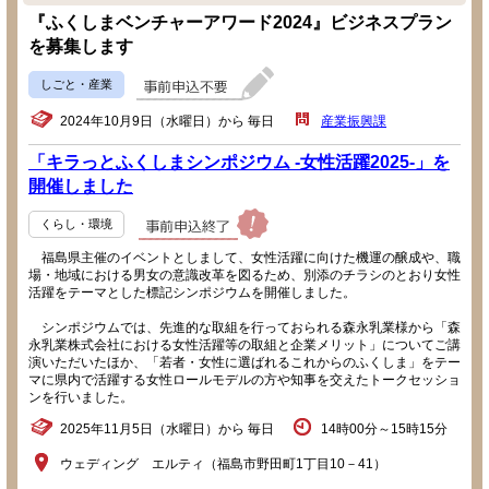
『ふくしまベンチャーアワード2024』ビジネスプラン
を募集します
しごと・産業
2024年10月9日（水曜日）から 毎日
産業振興課
「キラっとふくしまシンポジウム -女性活躍2025-」を
開催しました
くらし・環境
福島県主催のイベントとしまして、女性活躍に向けた機運の醸成や、職
場・地域における男女の意識改革を図るため、別添のチラシのとおり女性
活躍をテーマとした標記シンポジウムを開催しました。
シンポジウムでは、先進的な取組を行っておられる森永乳業様から「森
永乳業株式会社における女性活躍等の取組と企業メリット」についてご講
演いただいたほか、「若者・女性に選ばれるこれからのふくしま」をテー
マに県内で活躍する女性ロールモデルの方や知事を交えたトークセッショ
ンを行いました。
2025年11月5日（水曜日）から 毎日
14時00分～15時15分
ウェディング エルティ（福島市野田町1丁目10－41）