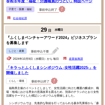
令和８年度「福祉・介護職員のつどい」特設ページ
子育て・医療・福祉
社会福祉課
29
水曜日
日
『ふくしまベンチャーアワード2024』ビジネスプラン
を募集します
しごと・産業
2024年10月9日（水曜日）から 毎日
産業振興課
「キラっとふくしまシンポジウム -女性活躍2025-」を
開催しました
くらし・環境
福島県主催のイベントとしまして、女性活躍に向けた機運の醸成や、職
場・地域における男女の意識改革を図るため、別添のチラシのとおり女性
活躍をテーマとした標記シンポジウムを開催しました。
シンポジウムでは、先進的な取組を行っておられる森永乳業様から「森