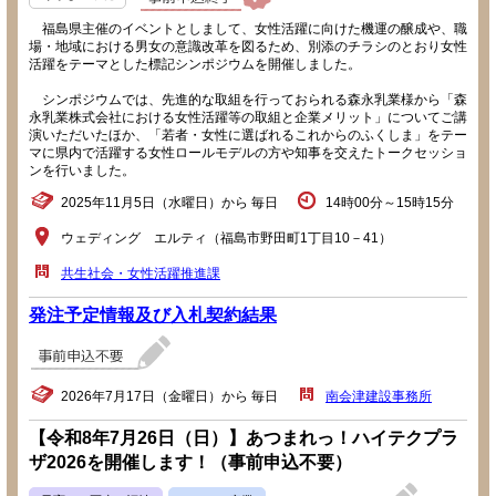
福島県主催のイベントとしまして、女性活躍に向けた機運の醸成や、職
場・地域における男女の意識改革を図るため、別添のチラシのとおり女性
活躍をテーマとした標記シンポジウムを開催しました。
シンポジウムでは、先進的な取組を行っておられる森永乳業様から「森
永乳業株式会社における女性活躍等の取組と企業メリット」についてご講
演いただいたほか、「若者・女性に選ばれるこれからのふくしま」をテー
マに県内で活躍する女性ロールモデルの方や知事を交えたトークセッショ
ンを行いました。
2025年11月5日（水曜日）から 毎日
14時00分～15時15分
ウェディング エルティ（福島市野田町1丁目10－41）
共生社会・女性活躍推進課
発注予定情報及び入札契約結果
2026年7月17日（金曜日）から 毎日
南会津建設事務所
【令和8年7月26日（日）】あつまれっ！ハイテクプラ
ザ2026を開催します！（事前申込不要）