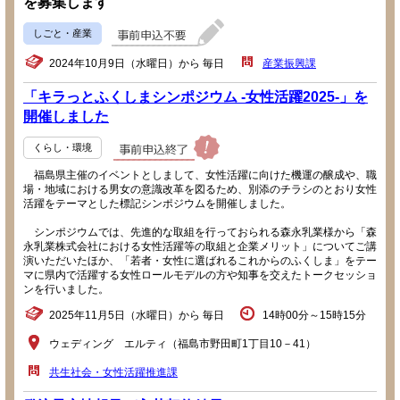
を募集します
しごと・産業
2024年10月9日（水曜日）から 毎日
産業振興課
「キラっとふくしまシンポジウム -女性活躍2025-」を
開催しました
くらし・環境
福島県主催のイベントとしまして、女性活躍に向けた機運の醸成や、職
場・地域における男女の意識改革を図るため、別添のチラシのとおり女性
活躍をテーマとした標記シンポジウムを開催しました。
シンポジウムでは、先進的な取組を行っておられる森永乳業様から「森
永乳業株式会社における女性活躍等の取組と企業メリット」についてご講
演いただいたほか、「若者・女性に選ばれるこれからのふくしま」をテー
マに県内で活躍する女性ロールモデルの方や知事を交えたトークセッショ
ンを行いました。
2025年11月5日（水曜日）から 毎日
14時00分～15時15分
ウェディング エルティ（福島市野田町1丁目10－41）
共生社会・女性活躍推進課