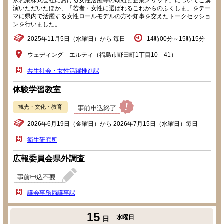
永乳業株式会社における女性活躍等の取組と企業メリット」についてご講
演いただいたほか、「若者・女性に選ばれるこれからのふくしま」をテー
マに県内で活躍する女性ロールモデルの方や知事を交えたトークセッショ
ンを行いました。
2025年11月5日（水曜日）から 毎日
14時00分～15時15分
ウェディング エルティ（福島市野田町1丁目10－41）
共生社会・女性活躍推進課
体験学習教室
観光・文化・教育
2026年6月19日（金曜日）から 2026年7月15日（水曜日）毎日
衛生研究所
広報委員会県外調査
議会事務局議事課
15
水曜日
日