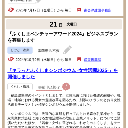
2026年7月17日（金曜日）から 毎日
南会津建設事務所
21
火曜日
日
『ふくしまベンチャーアワード2024』ビジネスプラン
を募集します
しごと・産業
2024年10月9日（水曜日）から 毎日
産業振興課
「キラっとふくしまシンポジウム -女性活躍2025-」を
開催しました
くらし・環境
福島県主催のイベントとしまして、女性活躍に向けた機運の醸成や、職
場・地域における男女の意識改革を図るため、別添のチラシのとおり女性
活躍をテーマとした標記シンポジウムを開催しました。
シンポジウムでは、先進的な取組を行っておられる森永乳業様から「森
永乳業株式会社における女性活躍等の取組と企業メリット」についてご講
演いただいたほか、「若者・女性に選ばれるこれからのふくしま」をテー
マに県内で活躍する女性ロールモデルの方や知事を交えたトークセッショ