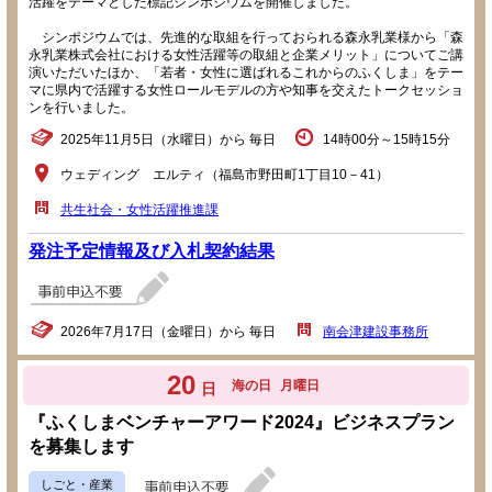
活躍をテーマとした標記シンポジウムを開催しました。
シンポジウムでは、先進的な取組を行っておられる森永乳業様から「森
永乳業株式会社における女性活躍等の取組と企業メリット」についてご講
演いただいたほか、「若者・女性に選ばれるこれからのふくしま」をテー
マに県内で活躍する女性ロールモデルの方や知事を交えたトークセッショ
ンを行いました。
2025年11月5日（水曜日）から 毎日
14時00分～15時15分
ウェディング エルティ（福島市野田町1丁目10－41）
共生社会・女性活躍推進課
発注予定情報及び入札契約結果
2026年7月17日（金曜日）から 毎日
南会津建設事務所
20
海の日
月曜日
日
『ふくしまベンチャーアワード2024』ビジネスプラン
を募集します
しごと・産業