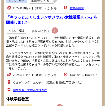
しごと・産業
2024年10月9日（水曜日）から 毎日
産業振興課
「キラっとふくしまシンポジウム -女性活躍2025-」を
開催しました
くらし・環境
福島県主催のイベントとしまして、女性活躍に向けた機運の醸成や、職
場・地域における男女の意識改革を図るため、別添のチラシのとおり女性
活躍をテーマとした標記シンポジウムを開催しました。
シンポジウムでは、先進的な取組を行っておられる森永乳業様から「森
永乳業株式会社における女性活躍等の取組と企業メリット」についてご講
演いただいたほか、「若者・女性に選ばれるこれからのふくしま」をテー
マに県内で活躍する女性ロールモデルの方や知事を交えたトークセッショ
ンを行いました。
2025年11月5日（水曜日）から 毎日
14時00分～15時15分
ウェディング エルティ（福島市野田町1丁目10－41）
共生社会・女性活躍推進課
体験学習教室