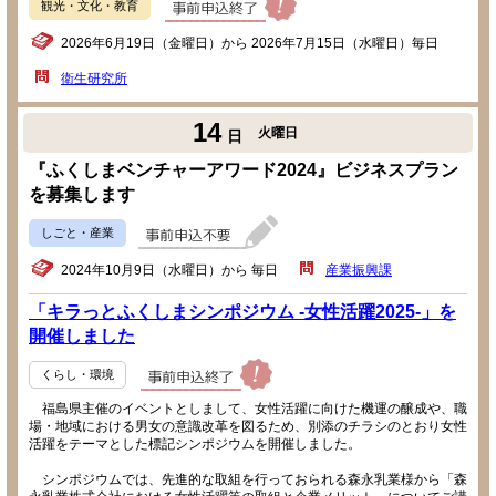
観光・文化・教育
2026年6月19日（金曜日）から 2026年7月15日（水曜日）毎日
衛生研究所
14
火曜日
日
『ふくしまベンチャーアワード2024』ビジネスプラン
を募集します
しごと・産業
2024年10月9日（水曜日）から 毎日
産業振興課
「キラっとふくしまシンポジウム -女性活躍2025-」を
開催しました
くらし・環境
福島県主催のイベントとしまして、女性活躍に向けた機運の醸成や、職
場・地域における男女の意識改革を図るため、別添のチラシのとおり女性
活躍をテーマとした標記シンポジウムを開催しました。
シンポジウムでは、先進的な取組を行っておられる森永乳業様から「森