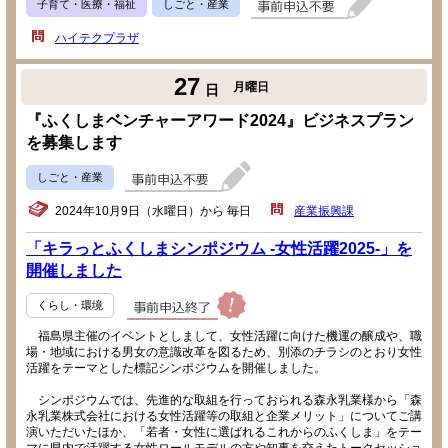
子育て・医療・福祉
しごと・産業
ハイテクプラザ
27
月曜日
日
『ふくしまベンチャーアワード2024』ビジネスプラン
を募集します
しごと・産業
2024年10月9日（水曜日）から 毎日
産業振興課
「キラっとふくしまシンポジウム -女性活躍2025-」を
開催しました
くらし・環境
福島県主催のイベントとしまして、女性活躍に向けた機運の醸成や、職
場・地域における男女の意識改革を図るため、別添のチラシのとおり女性
活躍をテーマとした標記シンポジウムを開催しました。
シンポジウムでは、先進的な取組を行っておられる森永乳業様から「森
永乳業株式会社における女性活躍等の取組と企業メリット」についてご講
演いただいたほか、「若者・女性に選ばれるこれからのふくしま」をテー