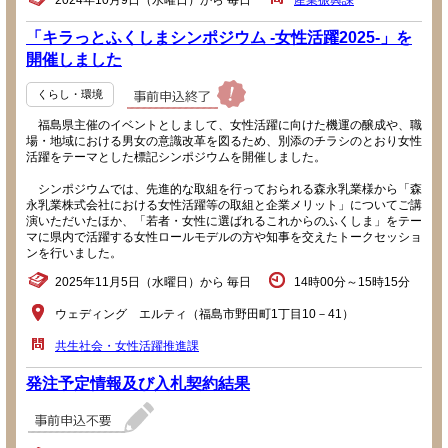
2024年10月9日（水曜日）から 毎日
産業振興課
「キラっとふくしまシンポジウム -女性活躍2025-」を
開催しました
くらし・環境
福島県主催のイベントとしまして、女性活躍に向けた機運の醸成や、職
場・地域における男女の意識改革を図るため、別添のチラシのとおり女性
活躍をテーマとした標記シンポジウムを開催しました。
シンポジウムでは、先進的な取組を行っておられる森永乳業様から「森
永乳業株式会社における女性活躍等の取組と企業メリット」についてご講
演いただいたほか、「若者・女性に選ばれるこれからのふくしま」をテー
マに県内で活躍する女性ロールモデルの方や知事を交えたトークセッショ
ンを行いました。
2025年11月5日（水曜日）から 毎日
14時00分～15時15分
ウェディング エルティ（福島市野田町1丁目10－41）
共生社会・女性活躍推進課
発注予定情報及び入札契約結果