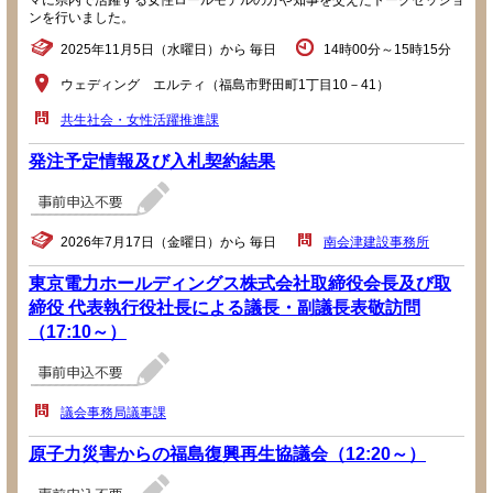
マに県内で活躍する女性ロールモデルの方や知事を交えたトークセッショ
ンを行いました。
2025年11月5日（水曜日）から 毎日
14時00分～15時15分
ウェディング エルティ（福島市野田町1丁目10－41）
共生社会・女性活躍推進課
発注予定情報及び入札契約結果
2026年7月17日（金曜日）から 毎日
南会津建設事務所
東京電力ホールディングス株式会社取締役会長及び取
締役 代表執行役社長による議長・副議長表敬訪問
（17:10～）
議会事務局議事課
原子力災害からの福島復興再生協議会（12:20～）