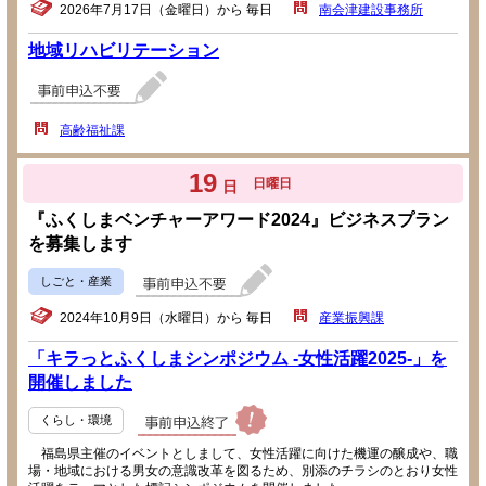
2026年7月17日（金曜日）から 毎日
南会津建設事務所
地域リハビリテーション
高齢福祉課
19
日曜日
日
『ふくしまベンチャーアワード2024』ビジネスプラン
を募集します
しごと・産業
2024年10月9日（水曜日）から 毎日
産業振興課
「キラっとふくしまシンポジウム -女性活躍2025-」を
開催しました
くらし・環境
福島県主催のイベントとしまして、女性活躍に向けた機運の醸成や、職
場・地域における男女の意識改革を図るため、別添のチラシのとおり女性