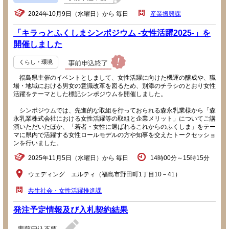
2024年10月9日（水曜日）から 毎日
産業振興課
「キラっとふくしまシンポジウム -女性活躍2025-」を
開催しました
くらし・環境
福島県主催のイベントとしまして、女性活躍に向けた機運の醸成や、職
場・地域における男女の意識改革を図るため、別添のチラシのとおり女性
活躍をテーマとした標記シンポジウムを開催しました。
シンポジウムでは、先進的な取組を行っておられる森永乳業様から「森
永乳業株式会社における女性活躍等の取組と企業メリット」についてご講
演いただいたほか、「若者・女性に選ばれるこれからのふくしま」をテー
マに県内で活躍する女性ロールモデルの方や知事を交えたトークセッショ
ンを行いました。
2025年11月5日（水曜日）から 毎日
14時00分～15時15分
ウェディング エルティ（福島市野田町1丁目10－41）
共生社会・女性活躍推進課
発注予定情報及び入札契約結果