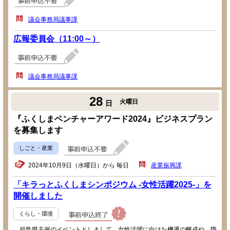
議会事務局議事課
広報委員会（11:00～）
議会事務局議事課
28
火曜日
日
『ふくしまベンチャーアワード2024』ビジネスプラン
を募集します
しごと・産業
2024年10月9日（水曜日）から 毎日
産業振興課
「キラっとふくしまシンポジウム -女性活躍2025-」を
開催しました
くらし・環境
福島県主催のイベントとしまして、女性活躍に向けた機運の醸成や、職