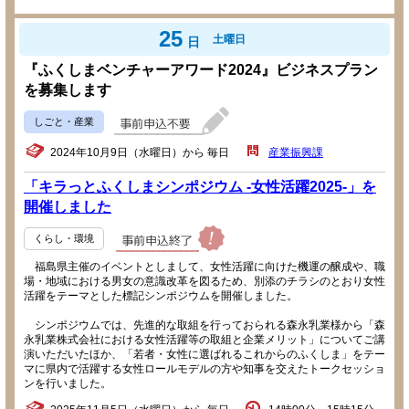
25
土曜日
日
『ふくしまベンチャーアワード2024』ビジネスプラン
を募集します
しごと・産業
2024年10月9日（水曜日）から 毎日
産業振興課
「キラっとふくしまシンポジウム -女性活躍2025-」を
開催しました
くらし・環境
福島県主催のイベントとしまして、女性活躍に向けた機運の醸成や、職
場・地域における男女の意識改革を図るため、別添のチラシのとおり女性
活躍をテーマとした標記シンポジウムを開催しました。
シンポジウムでは、先進的な取組を行っておられる森永乳業様から「森
永乳業株式会社における女性活躍等の取組と企業メリット」についてご講
演いただいたほか、「若者・女性に選ばれるこれからのふくしま」をテー
マに県内で活躍する女性ロールモデルの方や知事を交えたトークセッショ
ンを行いました。