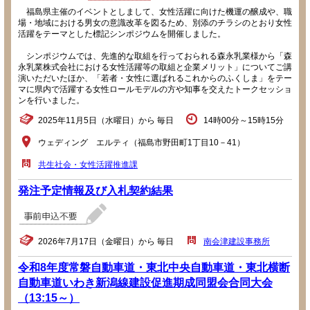
福島県主催のイベントとしまして、女性活躍に向けた機運の醸成や、職
場・地域における男女の意識改革を図るため、別添のチラシのとおり女性
活躍をテーマとした標記シンポジウムを開催しました。
シンポジウムでは、先進的な取組を行っておられる森永乳業様から「森
永乳業株式会社における女性活躍等の取組と企業メリット」についてご講
演いただいたほか、「若者・女性に選ばれるこれからのふくしま」をテー
マに県内で活躍する女性ロールモデルの方や知事を交えたトークセッショ
ンを行いました。
2025年11月5日（水曜日）から 毎日
14時00分～15時15分
ウェディング エルティ（福島市野田町1丁目10－41）
共生社会・女性活躍推進課
発注予定情報及び入札契約結果
2026年7月17日（金曜日）から 毎日
南会津建設事務所
令和8年度常磐自動車道・東北中央自動車道・東北横断
自動車道いわき新潟線建設促進期成同盟会合同大会
（13:15～）