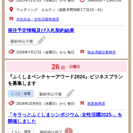
2025年11月5日（水曜日）から 毎日
14時00分～15時15分
ウェディング エルティ（福島市野田町1丁目10－41）
共生社会・女性活躍推進課
発注予定情報及び入札契約結果
2026年7月17日（金曜日）から 毎日
南会津建設事務所
26
日曜日
日
『ふくしまベンチャーアワード2024』ビジネスプラン
を募集します
しごと・産業
2024年10月9日（水曜日）から 毎日
産業振興課
「キラっとふくしまシンポジウム -女性活躍2025-」を
開催しました
くらし・環境