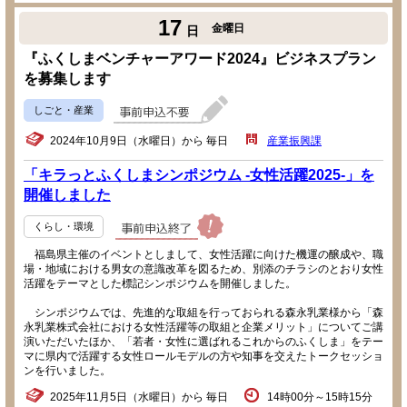
17
金曜日
日
『ふくしまベンチャーアワード2024』ビジネスプラン
を募集します
しごと・産業
2024年10月9日（水曜日）から 毎日
産業振興課
「キラっとふくしまシンポジウム -女性活躍2025-」を
開催しました
くらし・環境
福島県主催のイベントとしまして、女性活躍に向けた機運の醸成や、職
場・地域における男女の意識改革を図るため、別添のチラシのとおり女性
活躍をテーマとした標記シンポジウムを開催しました。
シンポジウムでは、先進的な取組を行っておられる森永乳業様から「森
永乳業株式会社における女性活躍等の取組と企業メリット」についてご講
演いただいたほか、「若者・女性に選ばれるこれからのふくしま」をテー
マに県内で活躍する女性ロールモデルの方や知事を交えたトークセッショ
ンを行いました。
2025年11月5日（水曜日）から 毎日
14時00分～15時15分