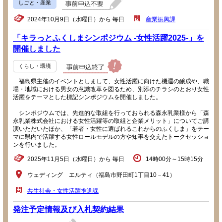
しごと・産業
2024年10月9日（水曜日）から 毎日
産業振興課
「キラっとふくしまシンポジウム -女性活躍2025-」を
開催しました
くらし・環境
福島県主催のイベントとしまして、女性活躍に向けた機運の醸成や、職
場・地域における男女の意識改革を図るため、別添のチラシのとおり女性
活躍をテーマとした標記シンポジウムを開催しました。
シンポジウムでは、先進的な取組を行っておられる森永乳業様から「森
永乳業株式会社における女性活躍等の取組と企業メリット」についてご講
演いただいたほか、「若者・女性に選ばれるこれからのふくしま」をテー
マに県内で活躍する女性ロールモデルの方や知事を交えたトークセッショ
ンを行いました。
2025年11月5日（水曜日）から 毎日
14時00分～15時15分
ウェディング エルティ（福島市野田町1丁目10－41）
共生社会・女性活躍推進課
発注予定情報及び入札契約結果