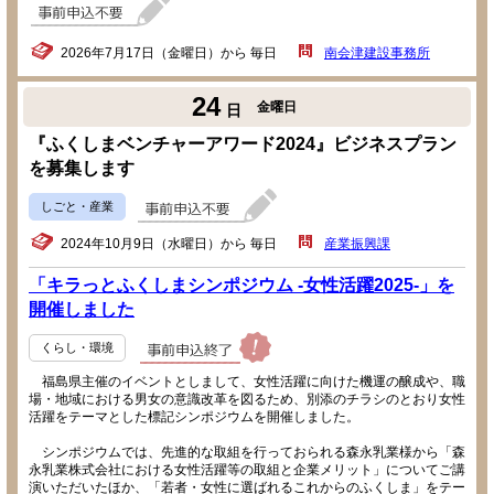
2026年7月17日（金曜日）から 毎日
南会津建設事務所
24
金曜日
日
『ふくしまベンチャーアワード2024』ビジネスプラン
を募集します
しごと・産業
2024年10月9日（水曜日）から 毎日
産業振興課
「キラっとふくしまシンポジウム -女性活躍2025-」を
開催しました
くらし・環境
福島県主催のイベントとしまして、女性活躍に向けた機運の醸成や、職
場・地域における男女の意識改革を図るため、別添のチラシのとおり女性
活躍をテーマとした標記シンポジウムを開催しました。
シンポジウムでは、先進的な取組を行っておられる森永乳業様から「森
永乳業株式会社における女性活躍等の取組と企業メリット」についてご講
演いただいたほか、「若者・女性に選ばれるこれからのふくしま」をテー