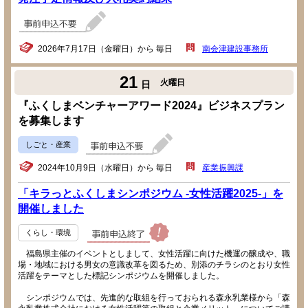
2026年7月17日（金曜日）から 毎日
南会津建設事務所
21
火曜日
日
『ふくしまベンチャーアワード2024』ビジネスプラン
を募集します
しごと・産業
2024年10月9日（水曜日）から 毎日
産業振興課
「キラっとふくしまシンポジウム -女性活躍2025-」を
開催しました
くらし・環境
福島県主催のイベントとしまして、女性活躍に向けた機運の醸成や、職
場・地域における男女の意識改革を図るため、別添のチラシのとおり女性
活躍をテーマとした標記シンポジウムを開催しました。
シンポジウムでは、先進的な取組を行っておられる森永乳業様から「森