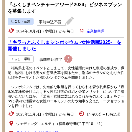
『ふくしまベンチャーアワード2024』ビジネスプラン
を募集します
しごと・産業
2024年10月9日（水曜日）から 毎日
産業振興課
「キラっとふくしまシンポジウム -女性活躍2025-」を
開催しました
くらし・環境
福島県主催のイベントとしまして、女性活躍に向けた機運の醸成や、職
場・地域における男女の意識改革を図るため、別添のチラシのとおり女性
活躍をテーマとした標記シンポジウムを開催しました。
シンポジウムでは、先進的な取組を行っておられる森永乳業様から「森
永乳業株式会社における女性活躍等の取組と企業メリット」についてご講
演いただいたほか、「若者・女性に選ばれるこれからのふくしま」をテー
マに県内で活躍する女性ロールモデルの方や知事を交えたトークセッショ
ンを行いました。
2025年11月5日（水曜日）から 毎日
14時00分～15時15分
ウェディング エルティ（福島市野田町1丁目10－41）