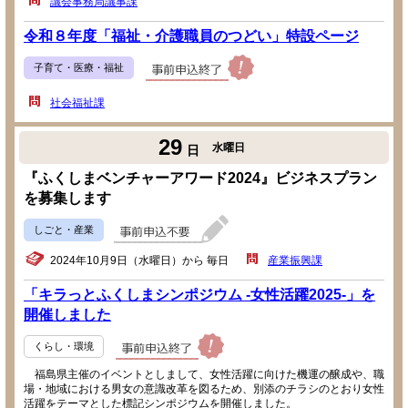
議会事務局議事課
令和８年度「福祉・介護職員のつどい」特設ページ
子育て・医療・福祉
社会福祉課
29
水曜日
日
『ふくしまベンチャーアワード2024』ビジネスプラン
を募集します
しごと・産業
2024年10月9日（水曜日）から 毎日
産業振興課
「キラっとふくしまシンポジウム -女性活躍2025-」を
開催しました
くらし・環境
福島県主催のイベントとしまして、女性活躍に向けた機運の醸成や、職
場・地域における男女の意識改革を図るため、別添のチラシのとおり女性
活躍をテーマとした標記シンポジウムを開催しました。