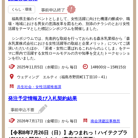
くらし・環境
福島県主催のイベントとしまして、女性活躍に向けた機運の醸成や、職
場・地域における男女の意識改革を図るため、別添のチラシのとおり女性
活躍をテーマとした標記シンポジウムを開催しました。
シンポジウムでは、先進的な取組を行っておられる森永乳業様から「森
永乳業株式会社における女性活躍等の取組と企業メリット」についてご講
演いただいたほか、「若者・女性に選ばれるこれからのふくしま」をテー
マに県内で活躍する女性ロールモデルの方や知事を交えたトークセッショ
ンを行いました。
2025年11月5日（水曜日）から 毎日
14時00分～15時15分
ウェディング エルティ（福島市野田町1丁目10－41）
共生社会・女性活躍推進課
発注予定情報及び入札契約結果
2026年7月17日（金曜日）から 毎日
南会津建設事務所
【令和8年7月26日（日）】あつまれっ！ハイテクプラ