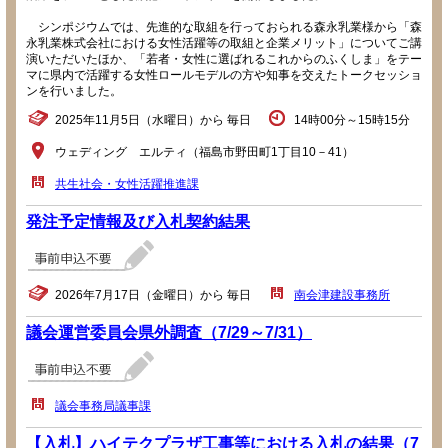
シンポジウムでは、先進的な取組を行っておられる森永乳業様から「森
永乳業株式会社における女性活躍等の取組と企業メリット」についてご講
演いただいたほか、「若者・女性に選ばれるこれからのふくしま」をテー
マに県内で活躍する女性ロールモデルの方や知事を交えたトークセッショ
ンを行いました。
2025年11月5日（水曜日）から 毎日
14時00分～15時15分
ウェディング エルティ（福島市野田町1丁目10－41）
共生社会・女性活躍推進課
発注予定情報及び入札契約結果
2026年7月17日（金曜日）から 毎日
南会津建設事務所
議会運営委員会県外調査（7/29～7/31）
議会事務局議事課
【入札】ハイテクプラザ工事等における入札の結果（7