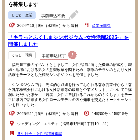
を募集します
しごと・産業
2024年10月9日（水曜日）から 毎日
産業振興課
「キラっとふくしまシンポジウム -女性活躍2025-」を
開催しました
くらし・環境
福島県主催のイベントとしまして、女性活躍に向けた機運の醸成や、職
場・地域における男女の意識改革を図るため、別添のチラシのとおり女性
活躍をテーマとした標記シンポジウムを開催しました。
シンポジウムでは、先進的な取組を行っておられる森永乳業様から「森
永乳業株式会社における女性活躍等の取組と企業メリット」についてご講
演いただいたほか、「若者・女性に選ばれるこれからのふくしま」をテー
マに県内で活躍する女性ロールモデルの方や知事を交えたトークセッショ
ンを行いました。
2025年11月5日（水曜日）から 毎日
14時00分～15時15分
ウェディング エルティ（福島市野田町1丁目10－41）
共生社会・女性活躍推進課