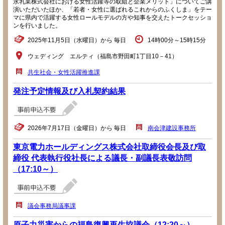
永乳業株式会社における女性活躍等の取組と企業メリット」についてご講
演いただいたほか、「若者・女性に選ばれるこれからのふくしま」をテー
マに県内で活躍する女性ロールモデルの方や知事を交えたトークセッショ
ンを行いました。
2025年11月5日（水曜日）から 毎日
14時00分～15時15分
ウェディング エルティ（福島市野田町1丁目10－41）
共生社会・女性活躍推進課
発注予定情報及び入札契約結果
2026年7月17日（金曜日）から 毎日
南会津建設事務所
東京電力ホールディングス株式会社取締役会長及び取
締役 代表執行役社長による議長・副議長表敬訪問
（17:10～）
議会事務局議事課
原子力災害からの福島復興再生協議会（12:20～）