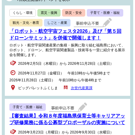
くらし・環境
震災・復興
防災・安全
子育て・医療・福祉
観光・文化・教育
しごと・産業
「ロボット・航空宇宙フェスタ2026」及び「第５回
ドローンサミット」を併催で開催します！
ロボット・航空宇宙関連産業の集積・振興に取り組む福島県において、
ロボット、ドローン、航空宇宙関連製品・技術等を一堂に紹介する展示
会を開催します。
2026年2月5日（木曜日）から 2026年11月28日（土曜日）
2026年11月27日（金曜日） 午前10時から午後5時まで
2026年11月28日（土曜日） 午前10時から午後4時まで
ビッグパレットふくしま
次世代産業課
子育て・医療・福祉
【審査結果】令和８年度福島県保育士等キャリアアッ
プ研修業務に係る公募型プロポーザルの実施について
2026年3月23日（月曜日）から 2026年9月30日（水曜日）