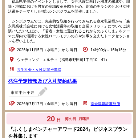
福島県主催のイベントとしまして、女性活躍に向けた機運の醸成や、職
場・地域における男女の意識改革を図るため、別添のチラシのとおり女性
活躍をテーマとした標記シンポジウムを開催しました。
シンポジウムでは、先進的な取組を行っておられる森永乳業様から「森
永乳業株式会社における女性活躍等の取組と企業メリット」についてご講
演いただいたほか、「若者・女性に選ばれるこれからのふくしま」をテー
マに県内で活躍する女性ロールモデルの方や知事を交えたトークセッショ
ンを行いました。
2025年11月5日（水曜日）から 毎日
14時00分～15時15分
ウェディング エルティ（福島市野田町1丁目10－41）
共生社会・女性活躍推進課
発注予定情報及び入札契約結果
2026年7月17日（金曜日）から 毎日
南会津建設事務所
20
海の日
月曜日
日
『ふくしまベンチャーアワード2024』ビジネスプラン
を募集します