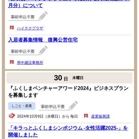
月分）について
ハイテクプラザ
入居者募集情報 復興公営住宅
県中建設事務所
30
木曜日
日
『ふくしまベンチャーアワード2024』ビジネスプラン
を募集します
しごと・産業
2024年10月9日（水曜日）から 毎日
産業振興課
「キラっとふくしまシンポジウム -女性活躍2025-」を
開催しました