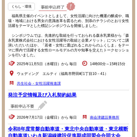
くらし・環境
福島県主催のイベントとしまして、女性活躍に向けた機運の醸成や、職
場・地域における男女の意識改革を図るため、別添のチラシのとおり女性
活躍をテーマとした標記シンポジウムを開催しました。
シンポジウムでは、先進的な取組を行っておられる森永乳業様から「森
永乳業株式会社における女性活躍等の取組と企業メリット」についてご講
演いただいたほか、「若者・女性に選ばれるこれからのふくしま」をテー
マに県内で活躍する女性ロールモデルの方や知事を交えたトークセッショ
ンを行いました。
2025年11月5日（水曜日）から 毎日
14時00分～15時15分
ウェディング エルティ（福島市野田町1丁目10－41）
共生社会・女性活躍推進課
発注予定情報及び入札契約結果
2026年7月17日（金曜日）から 毎日
南会津建設事務所
令和8年度常磐自動車道・東北中央自動車道・東北横断
自動車道いわき新潟線建設促進期成同盟会合同大会