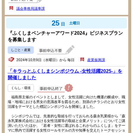
議会事務局議事課
25
土曜日
日
『ふくしまベンチャーアワード2024』ビジネスプラン
を募集します
しごと・産業
2024年10月9日（水曜日）から 毎日
産業振興課
「キラっとふくしまシンポジウム -女性活躍2025-」を
開催しました
くらし・環境
福島県主催のイベントとしまして、女性活躍に向けた機運の醸成や、職
場・地域における男女の意識改革を図るため、別添のチラシのとおり女性
活躍をテーマとした標記シンポジウムを開催しました。
シンポジウムでは、先進的な取組を行っておられる森永乳業様から「森
永乳業株式会社における女性活躍等の取組と企業メリット」についてご講
演いただいたほか、「若者・女性に選ばれるこれからのふくしま」をテー
マに県内で活躍する女性ロールモデルの方や知事を交えたトークセッショ