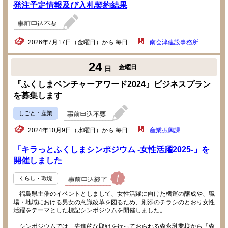
発注予定情報及び入札契約結果
2026年7月17日（金曜日）から 毎日
南会津建設事務所
24
金曜日
日
『ふくしまベンチャーアワード2024』ビジネスプラン
を募集します
しごと・産業
2024年10月9日（水曜日）から 毎日
産業振興課
「キラっとふくしまシンポジウム -女性活躍2025-」を
開催しました
くらし・環境
福島県主催のイベントとしまして、女性活躍に向けた機運の醸成や、職
場・地域における男女の意識改革を図るため、別添のチラシのとおり女性
活躍をテーマとした標記シンポジウムを開催しました。
シンポジウムでは、先進的な取組を行っておられる森永乳業様から「森