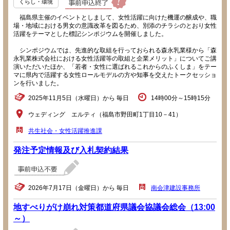
くらし・環境
福島県主催のイベントとしまして、女性活躍に向けた機運の醸成や、職
場・地域における男女の意識改革を図るため、別添のチラシのとおり女性
活躍をテーマとした標記シンポジウムを開催しました。
シンポジウムでは、先進的な取組を行っておられる森永乳業様から「森
永乳業株式会社における女性活躍等の取組と企業メリット」についてご講
演いただいたほか、「若者・女性に選ばれるこれからのふくしま」をテー
マに県内で活躍する女性ロールモデルの方や知事を交えたトークセッショ
ンを行いました。
2025年11月5日（水曜日）から 毎日
14時00分～15時15分
ウェディング エルティ（福島市野田町1丁目10－41）
共生社会・女性活躍推進課
発注予定情報及び入札契約結果
2026年7月17日（金曜日）から 毎日
南会津建設事務所
地すべりがけ崩れ対策都道府県議会協議会総会（13:00
～）