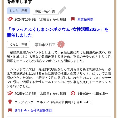
を募集します
しごと・産業
2024年10月9日（水曜日）から 毎日
産業振興課
「キラっとふくしまシンポジウム -女性活躍2025-」を
開催しました
くらし・環境
福島県主催のイベントとしまして、女性活躍に向けた機運の醸成や、職
場・地域における男女の意識改革を図るため、別添のチラシのとおり女性
活躍をテーマとした標記シンポジウムを開催しました。
シンポジウムでは、先進的な取組を行っておられる森永乳業様から「森
永乳業株式会社における女性活躍等の取組と企業メリット」についてご講
演いただいたほか、「若者・女性に選ばれるこれからのふくしま」をテー
マに県内で活躍する女性ロールモデルの方や知事を交えたトークセッショ
ンを行いました。
2025年11月5日（水曜日）から 毎日
14時00分～15時15分
ウェディング エルティ（福島市野田町1丁目10－41）
共生社会・女性活躍推進課