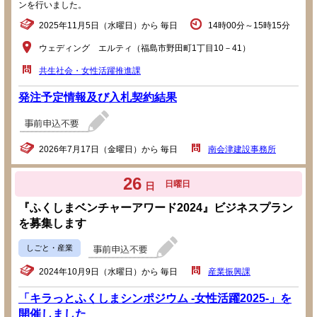
ンを行いました。
2025年11月5日（水曜日）から 毎日
14時00分～15時15分
ウェディング エルティ（福島市野田町1丁目10－41）
共生社会・女性活躍推進課
発注予定情報及び入札契約結果
2026年7月17日（金曜日）から 毎日
南会津建設事務所
26
日曜日
日
『ふくしまベンチャーアワード2024』ビジネスプラン
を募集します
しごと・産業
2024年10月9日（水曜日）から 毎日
産業振興課
「キラっとふくしまシンポジウム -女性活躍2025-」を
開催しました