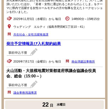
永乳業株式会社における女性活躍等の取組と企業メリット」についてご講
演いただいたほか、「若者・女性に選ばれるこれからのふくしま」をテー
マに県内で活躍する女性ロールモデルの方や知事を交えたトークセッショ
ンを行いました。
2025年11月5日（水曜日）から 毎日
14時00分～15時15分
ウェディング エルティ（福島市野田町1丁目10－41）
共生社会・女性活躍推進課
発注予定情報及び入札契約結果
2026年7月17日（金曜日）から 毎日
南会津建設事務所
火山活動・大規模地震対策都道府県議会協議会役員
会、総会（15:00～）
議会事務局議事課
22
水曜日
日