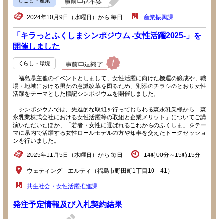
しごと・産業
2024年10月9日（水曜日）から 毎日
産業振興課
「キラっとふくしまシンポジウム -女性活躍2025-」を
開催しました
くらし・環境
福島県主催のイベントとしまして、女性活躍に向けた機運の醸成や、職
場・地域における男女の意識改革を図るため、別添のチラシのとおり女性
活躍をテーマとした標記シンポジウムを開催しました。
シンポジウムでは、先進的な取組を行っておられる森永乳業様から「森
永乳業株式会社における女性活躍等の取組と企業メリット」についてご講
演いただいたほか、「若者・女性に選ばれるこれからのふくしま」をテー
マに県内で活躍する女性ロールモデルの方や知事を交えたトークセッショ
ンを行いました。
2025年11月5日（水曜日）から 毎日
14時00分～15時15分
ウェディング エルティ（福島市野田町1丁目10－41）
共生社会・女性活躍推進課
発注予定情報及び入札契約結果