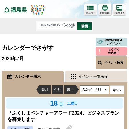
福島県
複数期間開催
のイベント
カレンダーでさがす
もうすぐ
申込終了
2026年7月
イベント検索
カレンダー表示
イベント一覧表示
先月
今月
来月
18
土曜日
日
『ふくしまベンチャーアワード2024』ビジネスプラン
を募集します