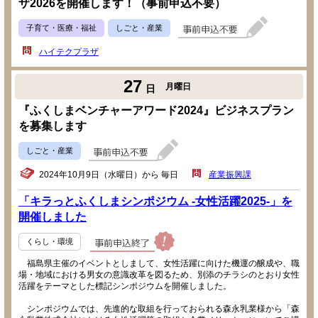
ザ2026を開催します！（事前申込不要）
子育て・医療・福祉
しごと・産業
ハイテクプラザ
27
月曜日
日
『ふくしまベンチャーアワード2024』ビジネスプラン
を募集します
しごと・産業
2024年10月9日（水曜日）から 毎日
産業振興課
「キラっとふくしまシンポジウム -女性活躍2025-」を
開催しました
くらし・環境
福島県主催のイベントとしまして、女性活躍に向けた機運の醸成や、職
場・地域における男女の意識改革を図るため、別添のチラシのとおり女性
活躍をテーマとした標記シンポジウムを開催しました。
シンポジウムでは、先進的な取組を行っておられる森永乳業様から「森