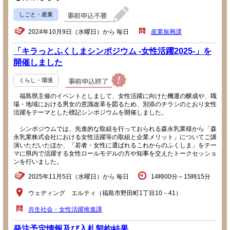
しごと・産業
2024年10月9日（水曜日）から 毎日
産業振興課
「キラっとふくしまシンポジウム -女性活躍2025-」を
開催しました
くらし・環境
福島県主催のイベントとしまして、女性活躍に向けた機運の醸成や、職
場・地域における男女の意識改革を図るため、別添のチラシのとおり女性
活躍をテーマとした標記シンポジウムを開催しました。
シンポジウムでは、先進的な取組を行っておられる森永乳業様から「森
永乳業株式会社における女性活躍等の取組と企業メリット」についてご講
演いただいたほか、「若者・女性に選ばれるこれからのふくしま」をテー
マに県内で活躍する女性ロールモデルの方や知事を交えたトークセッショ
ンを行いました。
2025年11月5日（水曜日）から 毎日
14時00分～15時15分
ウェディング エルティ（福島市野田町1丁目10－41）
共生社会・女性活躍推進課
発注予定情報及び入札契約結果