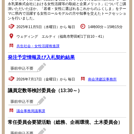
永乳業株式会社における女性活躍等の取組と企業メリット」についてご講
演いただいたほか、「若者・女性に選ばれるこれからのふくしま」をテー
マに県内で活躍する女性ロールモデルの方や知事を交えたトークセッショ
ンを行いました。
2025年11月5日（水曜日）から 毎日
14時00分～15時15分
ウェディング エルティ（福島市野田町1丁目10－41）
共生社会・女性活躍推進課
発注予定情報及び入札契約結果
2026年7月17日（金曜日）から 毎日
南会津建設事務所
議員定数等検討委員会（13:30～）
議会事務局議事課
常任委員会要望活動（総務、企画環境、土木委員会）