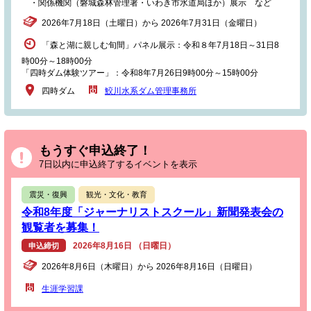
・関係機関（磐城森林管理署・いわき市水道局ほか）展示 など
2026年7月18日（土曜日）から 2026年7月31日（金曜日）
「森と湖に親しむ旬間」パネル展示：令和８年7月18日～31日8
時00分～18時00分
「四時ダム体験ツアー」：令和8年7月26日9時00分～15時00分
四時ダム
鮫川水系ダム管理事務所
もうすぐ申込終了！
7日以内に申込終了するイベントを表示
震災・復興
観光・文化・教育
令和8年度「ジャーナリストスクール」新聞発表会の
観覧者を募集！
2026年8月16日 （日曜日）
申込締切
2026年8月6日（木曜日）から 2026年8月16日（日曜日）
生涯学習課