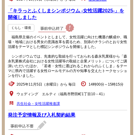
「キラっとふくしまシンポジウム -女性活躍2025-」を
開催しました
くらし・環境
福島県主催のイベントとしまして、女性活躍に向けた機運の醸成や、職
場・地域における男女の意識改革を図るため、別添のチラシのとおり女性
活躍をテーマとした標記シンポジウムを開催しました。
シンポジウムでは、先進的な取組を行っておられる森永乳業様から「森
永乳業株式会社における女性活躍等の取組と企業メリット」についてご講
演いただいたほか、「若者・女性に選ばれるこれからのふくしま」をテー
マに県内で活躍する女性ロールモデルの方や知事を交えたトークセッショ
ンを行いました。
2025年11月5日（水曜日）から 毎日
14時00分～15時15分
ウェディング エルティ（福島市野田町1丁目10－41）
共生社会・女性活躍推進課
発注予定情報及び入札契約結果