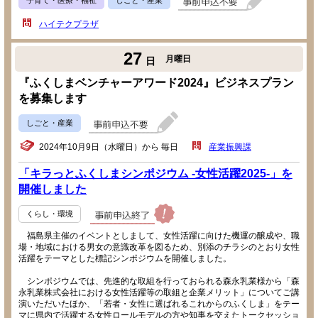
ハイテクプラザ
27
月曜日
日
『ふくしまベンチャーアワード2024』ビジネスプラン
を募集します
しごと・産業
2024年10月9日（水曜日）から 毎日
産業振興課
「キラっとふくしまシンポジウム -女性活躍2025-」を
開催しました
くらし・環境
福島県主催のイベントとしまして、女性活躍に向けた機運の醸成や、職
場・地域における男女の意識改革を図るため、別添のチラシのとおり女性
活躍をテーマとした標記シンポジウムを開催しました。
シンポジウムでは、先進的な取組を行っておられる森永乳業様から「森
永乳業株式会社における女性活躍等の取組と企業メリット」についてご講
演いただいたほか、「若者・女性に選ばれるこれからのふくしま」をテー
マに県内で活躍する女性ロールモデルの方や知事を交えたトークセッショ