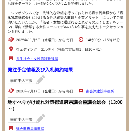
活躍をテーマとした標記シンポジウムを開催しました。
シンポジウムでは、先進的な取組を行っておられる森永乳業様から「森
永乳業株式会社における女性活躍等の取組と企業メリット」についてご講
演いただいたほか、「若者・女性に選ばれるこれからのふくしま」をテー
マに県内で活躍する女性ロールモデルの方や知事を交えたトークセッショ
ンを行いました。
2025年11月5日（水曜日）から 毎日
14時00分～15時15分
ウェディング エルティ（福島市野田町1丁目10－41）
共生社会・女性活躍推進課
発注予定情報及び入札契約結果
2026年7月17日（金曜日）から 毎日
南会津建設事務所
地すべりがけ崩れ対策都道府県議会協議会総会（13:00
～）
議会事務局議事課