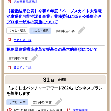
議会事務局議事課
【審査結果公表】令和８年度「ペロブスカイト太陽電
池事業化可能性調査事業」業務委託に係る公募型企画
プロポーザルの実施について
くらし・環境
しごと・産業
エネルギー課
福島県農業構造改革支援基金の基本的事項について
農業担い手課
31
金曜日
日
『ふくしまベンチャーアワード2024』ビジネスプラン
を募集します
しごと・産業
2024年10月9日（水曜日）から 毎日
産業振興課