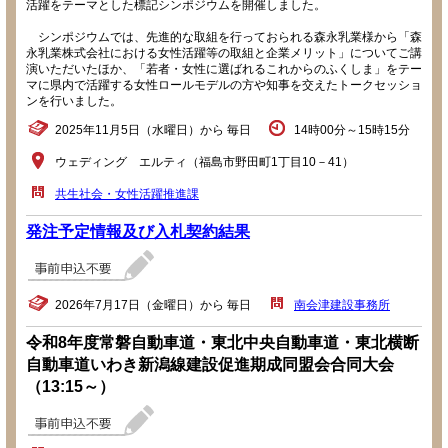
活躍をテーマとした標記シンポジウムを開催しました。
シンポジウムでは、先進的な取組を行っておられる森永乳業様から「森
永乳業株式会社における女性活躍等の取組と企業メリット」についてご講
演いただいたほか、「若者・女性に選ばれるこれからのふくしま」をテー
マに県内で活躍する女性ロールモデルの方や知事を交えたトークセッショ
ンを行いました。
2025年11月5日（水曜日）から 毎日
14時00分～15時15分
ウェディング エルティ（福島市野田町1丁目10－41）
共生社会・女性活躍推進課
発注予定情報及び入札契約結果
2026年7月17日（金曜日）から 毎日
南会津建設事務所
令和8年度常磐自動車道・東北中央自動車道・東北横断
自動車道いわき新潟線建設促進期成同盟会合同大会
（13:15～）