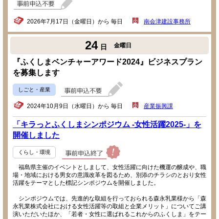
2026年7月17日（金曜日）から 毎日
南会津建設事務所
24
金曜日
日
『ふくしまベンチャーアワード2024』ビジネスプラン
を募集します
しごと・産業
2024年10月9日（水曜日）から 毎日
産業振興課
「キラっとふくしまシンポジウム -女性活躍2025-」を
開催しました
くらし・環境
福島県主催のイベントとしまして、女性活躍に向けた機運の醸成や、職
場・地域における男女の意識改革を図るため、別添のチラシのとおり女性
活躍をテーマとした標記シンポジウムを開催しました。
シンポジウムでは、先進的な取組を行っておられる森永乳業様から「森
永乳業株式会社における女性活躍等の取組と企業メリット」についてご講
演いただいたほか、「若者・女性に選ばれるこれからのふくしま」をテー