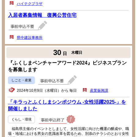
ハイテクプラザ
入居者募集情報 復興公営住宅
県中建設事務所
30
木曜日
日
『ふくしまベンチャーアワード2024』ビジネスプラン
を募集します
しごと・産業
2024年10月9日（水曜日）から 毎日
産業振興課
「キラっとふくしまシンポジウム -女性活躍2025-」を
開催しました
くらし・環境
福島県主催のイベントとしまして、女性活躍に向けた機運の醸成や、職
場・地域における男女の意識改革を図るため、別添のチラシのとおり女性