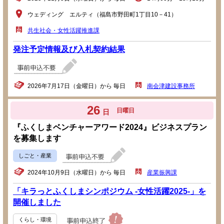
ウェディング エルティ（福島市野田町1丁目10－41）
共生社会・女性活躍推進課
発注予定情報及び入札契約結果
2026年7月17日（金曜日）から 毎日
南会津建設事務所
26
日曜日
日
『ふくしまベンチャーアワード2024』ビジネスプラン
を募集します
しごと・産業
2024年10月9日（水曜日）から 毎日
産業振興課
「キラっとふくしまシンポジウム -女性活躍2025-」を
開催しました
くらし・環境