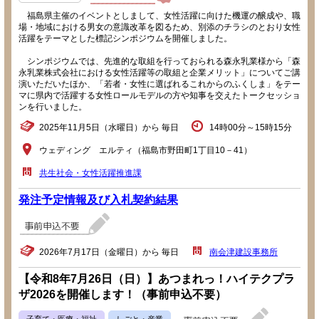
福島県主催のイベントとしまして、女性活躍に向けた機運の醸成や、職
場・地域における男女の意識改革を図るため、別添のチラシのとおり女性
活躍をテーマとした標記シンポジウムを開催しました。
シンポジウムでは、先進的な取組を行っておられる森永乳業様から「森
永乳業株式会社における女性活躍等の取組と企業メリット」についてご講
演いただいたほか、「若者・女性に選ばれるこれからのふくしま」をテー
マに県内で活躍する女性ロールモデルの方や知事を交えたトークセッショ
ンを行いました。
2025年11月5日（水曜日）から 毎日
14時00分～15時15分
ウェディング エルティ（福島市野田町1丁目10－41）
共生社会・女性活躍推進課
発注予定情報及び入札契約結果
2026年7月17日（金曜日）から 毎日
南会津建設事務所
【令和8年7月26日（日）】あつまれっ！ハイテクプラ
ザ2026を開催します！（事前申込不要）
子育て・医療・福祉
しごと・産業