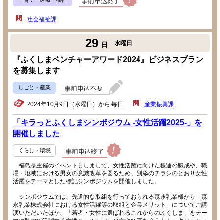
社会福祉課
29
水曜日
日
『ふくしまベンチャーアワード2024』ビジネスプラン
を募集します
しごと・産業
2024年10月9日（水曜日）から 毎日
産業振興課
「キラっとふくしまシンポジウム -女性活躍2025-」を
開催しました
くらし・環境
福島県主催のイベントとしまして、女性活躍に向けた機運の醸成や、職
場・地域における男女の意識改革を図るため、別添のチラシのとおり女性
活躍をテーマとした標記シンポジウムを開催しました。
シンポジウムでは、先進的な取組を行っておられる森永乳業様から「森
永乳業株式会社における女性活躍等の取組と企業メリット」についてご講
演いただいたほか、「若者・女性に選ばれるこれからのふくしま」をテー