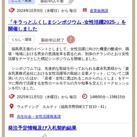
しごと・産業
2024年10月9日（水曜日）から 毎日
産業振興課
「キラっとふくしまシンポジウム -女性活躍2025-」を
開催しました
くらし・環境
福島県主催のイベントとしまして、女性活躍に向けた機運の醸成や、職
場・地域における男女の意識改革を図るため、別添のチラシのとおり女性
活躍をテーマとした標記シンポジウムを開催しました。
シンポジウムでは、先進的な取組を行っておられる森永乳業様から「森
永乳業株式会社における女性活躍等の取組と企業メリット」についてご講
演いただいたほか、「若者・女性に選ばれるこれからのふくしま」をテー
マに県内で活躍する女性ロールモデルの方や知事を交えたトークセッショ
ンを行いました。
2025年11月5日（水曜日）から 毎日
14時00分～15時15分
ウェディング エルティ（福島市野田町1丁目10－41）
共生社会・女性活躍推進課
発注予定情報及び入札契約結果