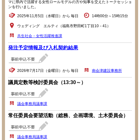
マに県内で活躍する女性ロールモデルの方や知事を交えたトークセッショ
ンを行いました。
2025年11月5日（水曜日）から 毎日
14時00分～15時15分
ウェディング エルティ（福島市野田町1丁目10－41）
共生社会・女性活躍推進課
発注予定情報及び入札契約結果
2026年7月17日（金曜日）から 毎日
南会津建設事務所
議員定数等検討委員会（13:30～）
議会事務局議事課
常任委員会要望活動（総務、企画環境、土木委員会）
議会事務局議事課