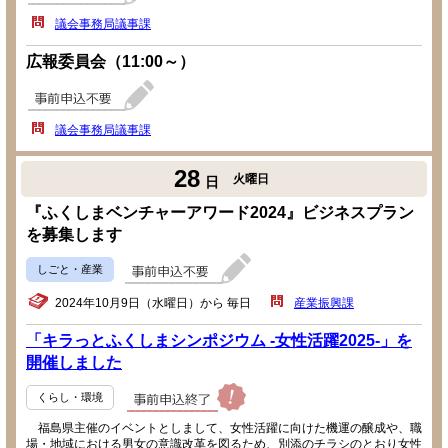
議会事務局議事課
広報委員会（11:00～）
議会事務局議事課
28
火曜日
日
『ふくしまベンチャーアワード2024』ビジネスプラン
を募集します
しごと・産業
2024年10月9日（水曜日）から 毎日
産業振興課
「キラっとふくしまシンポジウム -女性活躍2025-」を
開催しました
くらし・環境
福島県主催のイベントとしまして、女性活躍に向けた機運の醸成や、職
場・地域における男女の意識改革を図るため、別添のチラシのとおり女性