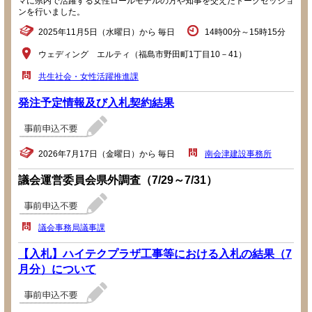
マに県内で活躍する女性ロールモデルの方や知事を交えたトークセッショ
ンを行いました。
2025年11月5日（水曜日）から 毎日
14時00分～15時15分
ウェディング エルティ（福島市野田町1丁目10－41）
共生社会・女性活躍推進課
発注予定情報及び入札契約結果
2026年7月17日（金曜日）から 毎日
南会津建設事務所
議会運営委員会県外調査（7/29～7/31）
議会事務局議事課
【入札】ハイテクプラザ工事等における入札の結果（7
月分）について