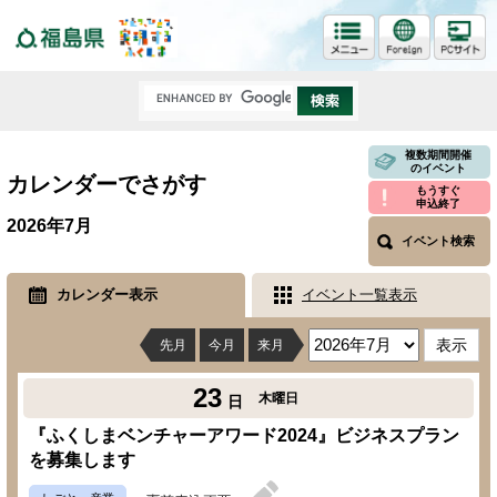
福島県
複数期間開催
のイベント
カレンダーでさがす
もうすぐ
申込終了
2026年7月
イベント検索
カレンダー表示
イベント一覧表示
先月
今月
来月
23
木曜日
日
『ふくしまベンチャーアワード2024』ビジネスプラン
を募集します