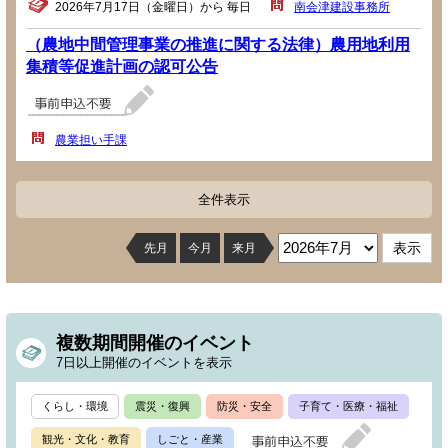
2026年7月17日（金曜日）から 毎日
南会津建設事務所
（農地中間管理事業の推進に関する法律）農用地利用
集積等促進計画の認可公告
農業担い手課
全件表示
先月
今月
来月
複数期間開催のイベント
7日以上開催のイベントを表示
くらし・環境
震災・復興
防災・安全
子育て・医療・福祉
観光・文化・教育
しごと・産業