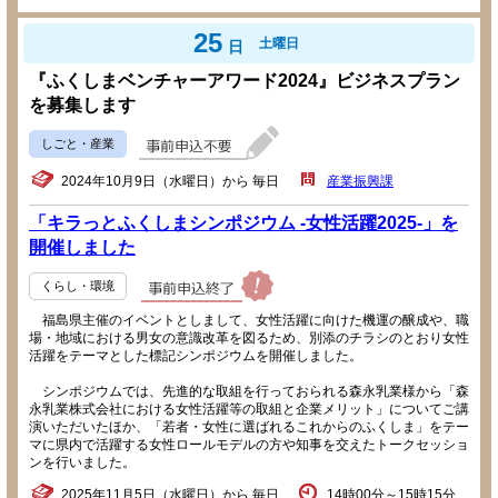
25
土曜日
日
『ふくしまベンチャーアワード2024』ビジネスプラン
を募集します
しごと・産業
2024年10月9日（水曜日）から 毎日
産業振興課
「キラっとふくしまシンポジウム -女性活躍2025-」を
開催しました
くらし・環境
福島県主催のイベントとしまして、女性活躍に向けた機運の醸成や、職
場・地域における男女の意識改革を図るため、別添のチラシのとおり女性
活躍をテーマとした標記シンポジウムを開催しました。
シンポジウムでは、先進的な取組を行っておられる森永乳業様から「森
永乳業株式会社における女性活躍等の取組と企業メリット」についてご講
演いただいたほか、「若者・女性に選ばれるこれからのふくしま」をテー
マに県内で活躍する女性ロールモデルの方や知事を交えたトークセッショ
ンを行いました。
2025年11月5日（水曜日）から 毎日
14時00分～15時15分