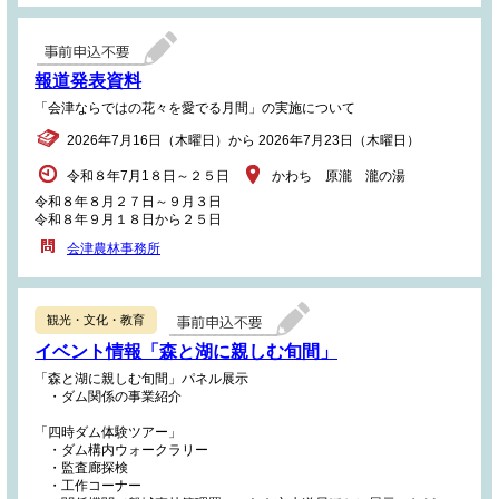
報道発表資料
「会津ならではの花々を愛でる月間」の実施について
2026年7月16日（木曜日）から 2026年7月23日（木曜日）
令和８年7月1８日～２５日
かわち 原瀧 瀧の湯
令和８年８月２７日～９月３日
令和８年９月１８日から２５日
会津農林事務所
観光・文化・教育
イベント情報「森と湖に親しむ旬間」
「森と湖に親しむ旬間」パネル展示
・ダム関係の事業紹介
「四時ダム体験ツアー」
・ダム構内ウォークラリー
・監査廊探検
・工作コーナー