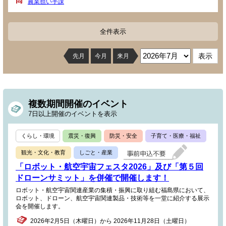
農業担い手課
全件表示
先月
今月
来月
複数期間開催のイベント
7日以上開催のイベントを表示
くらし・環境
震災・復興
防災・安全
子育て・医療・福祉
観光・文化・教育
しごと・産業
「ロボット・航空宇宙フェスタ2026」及び「第５回
ドローンサミット」を併催で開催します！
ロボット・航空宇宙関連産業の集積・振興に取り組む福島県において、
ロボット、ドローン、航空宇宙関連製品・技術等を一堂に紹介する展示
会を開催します。
2026年2月5日（木曜日）から 2026年11月28日（土曜日）