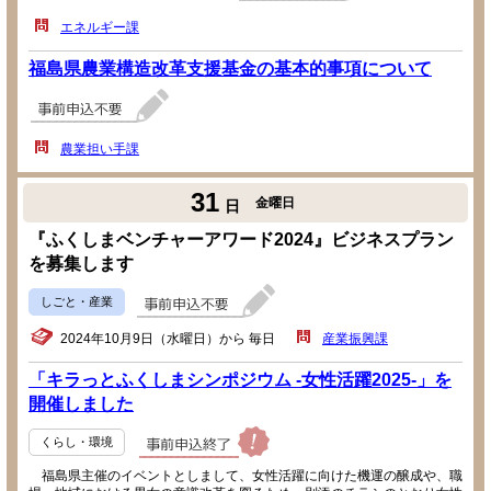
エネルギー課
福島県農業構造改革支援基金の基本的事項について
農業担い手課
31
金曜日
日
『ふくしまベンチャーアワード2024』ビジネスプラン
を募集します
しごと・産業
2024年10月9日（水曜日）から 毎日
産業振興課
「キラっとふくしまシンポジウム -女性活躍2025-」を
開催しました
くらし・環境
福島県主催のイベントとしまして、女性活躍に向けた機運の醸成や、職