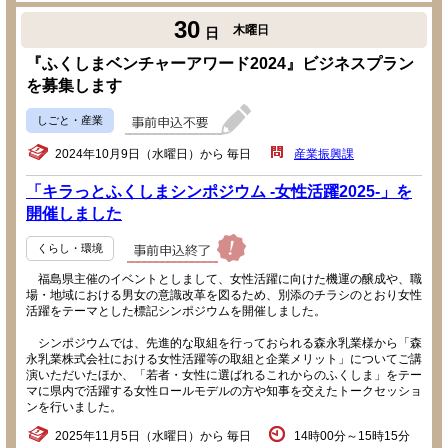
30
木曜日
日
『ふくしまベンチャーアワード2024』ビジネスプラン
を募集します
しごと・産業
2024年10月9日（水曜日）から 毎日
産業振興課
「キラっとふくしまシンポジウム -女性活躍2025-」を
開催しました
くらし・環境
福島県主催のイベントとしまして、女性活躍に向けた機運の醸成や、職
場・地域における男女の意識改革を図るため、別添のチラシのとおり女性
活躍をテーマとした標記シンポジウムを開催しました。
シンポジウムでは、先進的な取組を行っておられる森永乳業様から「森
永乳業株式会社における女性活躍等の取組と企業メリット」についてご講
演いただいたほか、「若者・女性に選ばれるこれからのふくしま」をテー
マに県内で活躍する女性ロールモデルの方や知事を交えたトークセッショ
ンを行いました。
2025年11月5日（水曜日）から 毎日
14時00分～15時15分