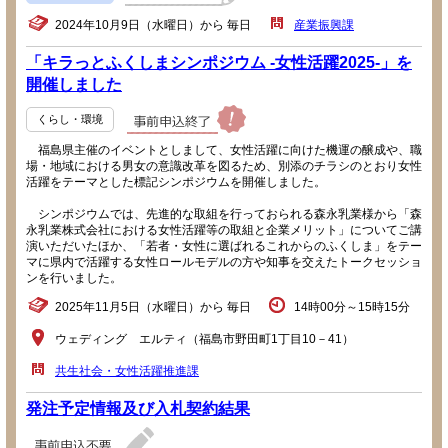
2024年10月9日（水曜日）から 毎日
産業振興課
「キラっとふくしまシンポジウム -女性活躍2025-」を
開催しました
くらし・環境
福島県主催のイベントとしまして、女性活躍に向けた機運の醸成や、職
場・地域における男女の意識改革を図るため、別添のチラシのとおり女性
活躍をテーマとした標記シンポジウムを開催しました。
シンポジウムでは、先進的な取組を行っておられる森永乳業様から「森
永乳業株式会社における女性活躍等の取組と企業メリット」についてご講
演いただいたほか、「若者・女性に選ばれるこれからのふくしま」をテー
マに県内で活躍する女性ロールモデルの方や知事を交えたトークセッショ
ンを行いました。
2025年11月5日（水曜日）から 毎日
14時00分～15時15分
ウェディング エルティ（福島市野田町1丁目10－41）
共生社会・女性活躍推進課
発注予定情報及び入札契約結果