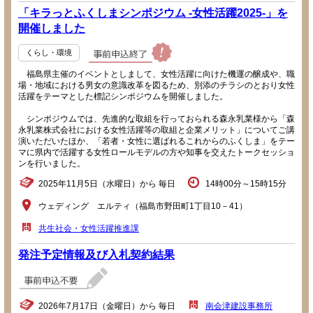
「キラっとふくしまシンポジウム -女性活躍2025-」を
開催しました
くらし・環境
福島県主催のイベントとしまして、女性活躍に向けた機運の醸成や、職
場・地域における男女の意識改革を図るため、別添のチラシのとおり女性
活躍をテーマとした標記シンポジウムを開催しました。
シンポジウムでは、先進的な取組を行っておられる森永乳業様から「森
永乳業株式会社における女性活躍等の取組と企業メリット」についてご講
演いただいたほか、「若者・女性に選ばれるこれからのふくしま」をテー
マに県内で活躍する女性ロールモデルの方や知事を交えたトークセッショ
ンを行いました。
2025年11月5日（水曜日）から 毎日
14時00分～15時15分
ウェディング エルティ（福島市野田町1丁目10－41）
共生社会・女性活躍推進課
発注予定情報及び入札契約結果
2026年7月17日（金曜日）から 毎日
南会津建設事務所