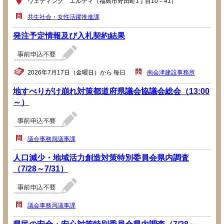
ウェディング エルティ（福島市野田町1丁目10－41）
共生社会・女性活躍推進課
発注予定情報及び入札契約結果
2026年7月17日（金曜日）から 毎日
南会津建設事務所
地すべりがけ崩れ対策都道府県議会協議会総会（13:00
～）
議会事務局議事課
人口減少・地域活力創造対策特別委員会県内調査
（7/28～7/31）
議会事務局議事課