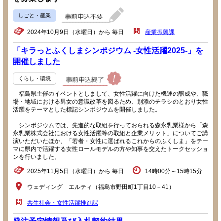
しごと・産業
2024年10月9日（水曜日）から 毎日
産業振興課
「キラっとふくしまシンポジウム -女性活躍2025-」を
開催しました
くらし・環境
福島県主催のイベントとしまして、女性活躍に向けた機運の醸成や、職
場・地域における男女の意識改革を図るため、別添のチラシのとおり女性
活躍をテーマとした標記シンポジウムを開催しました。
シンポジウムでは、先進的な取組を行っておられる森永乳業様から「森
永乳業株式会社における女性活躍等の取組と企業メリット」についてご講
演いただいたほか、「若者・女性に選ばれるこれからのふくしま」をテー
マに県内で活躍する女性ロールモデルの方や知事を交えたトークセッショ
ンを行いました。
2025年11月5日（水曜日）から 毎日
14時00分～15時15分
ウェディング エルティ（福島市野田町1丁目10－41）
共生社会・女性活躍推進課