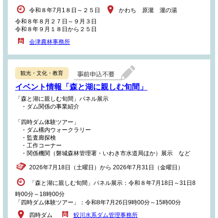
令和８年7月1８日～２５日
かわち 原瀧 瀧の湯
令和８年８月２７日～９月３日
令和８年９月１８日から２５日
会津農林事務所
観光・文化・教育
イベント情報「森と湖に親しむ旬間」
「森と湖に親しむ旬間」パネル展示
・ダム関係の事業紹介
「四時ダム体験ツアー」
・ダム構内ウォークラリー
・監査廊探検
・工作コーナー
・関係機関（磐城森林管理署・いわき市水道局ほか）展示 など
2026年7月18日（土曜日）から 2026年7月31日（金曜日）
「森と湖に親しむ旬間」パネル展示：令和８年7月18日～31日8
時00分～18時00分
「四時ダム体験ツアー」：令和8年7月26日9時00分～15時00分
四時ダム
鮫川水系ダム管理事務所