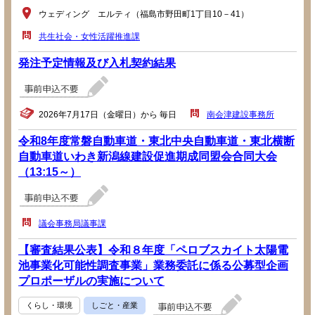
ウェディング エルティ（福島市野田町1丁目10－41）
共生社会・女性活躍推進課
発注予定情報及び入札契約結果
2026年7月17日（金曜日）から 毎日
南会津建設事務所
令和8年度常磐自動車道・東北中央自動車道・東北横断
自動車道いわき新潟線建設促進期成同盟会合同大会
（13:15～）
議会事務局議事課
【審査結果公表】令和８年度「ペロブスカイト太陽電
池事業化可能性調査事業」業務委託に係る公募型企画
プロポーザルの実施について
くらし・環境
しごと・産業