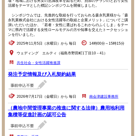
場・地域における男女の意識改革を図るため、別添のチラシのとおり女性
活躍をテーマとした標記シンポジウムを開催しました。
シンポジウムでは、先進的な取組を行っておられる森永乳業様から「森
永乳業株式会社における女性活躍等の取組と企業メリット」についてご講
演いただいたほか、「若者・女性に選ばれるこれからのふくしま」をテー
マに県内で活躍する女性ロールモデルの方や知事を交えたトークセッショ
ンを行いました。
2025年11月5日（水曜日）から 毎日
14時00分～15時15分
ウェディング エルティ（福島市野田町1丁目10－41）
共生社会・女性活躍推進課
発注予定情報及び入札契約結果
2026年7月17日（金曜日）から 毎日
南会津建設事務所
（農地中間管理事業の推進に関する法律）農用地利用
集積等促進計画の認可公告