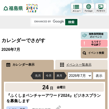
福島県
複数期間開催
のイベント
カレンダーでさがす
もうすぐ
申込終了
2026年7月
イベント検索
カレンダー表示
イベント一覧表示
先月
今月
来月
24
金曜日
日
『ふくしまベンチャーアワード2024』ビジネスプラン
を募集します