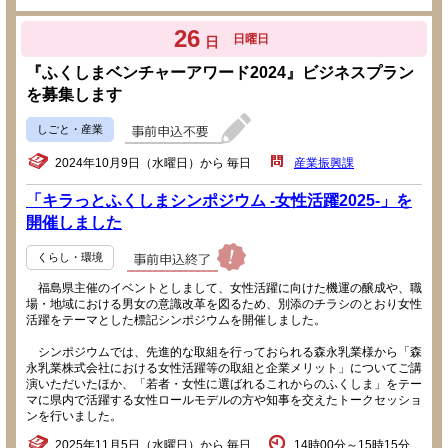
26
日曜日
日
『ふくしまベンチャーアワード2024』ビジネスプラン
を募集します
しごと・産業
2024年10月9日（水曜日）から 毎日
産業振興課
「キラっとふくしまシンポジウム -女性活躍2025-」を
開催しました
くらし・環境
福島県主催のイベントとしまして、女性活躍に向けた機運の醸成や、職
場・地域における男女の意識改革を図るため、別添のチラシのとおり女性
活躍をテーマとした標記シンポジウムを開催しました。
シンポジウムでは、先進的な取組を行っておられる森永乳業様から「森
永乳業株式会社における女性活躍等の取組と企業メリット」についてご講
演いただいたほか、「若者・女性に選ばれるこれからのふくしま」をテー
マに県内で活躍する女性ロールモデルの方や知事を交えたトークセッショ
ンを行いました。
2025年11月5日（水曜日）から 毎日
14時00分～15時15分