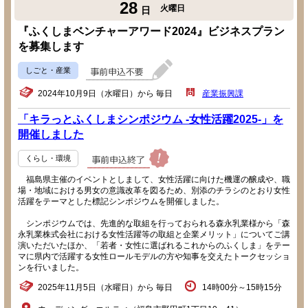
28
火曜日
日
『ふくしまベンチャーアワード2024』ビジネスプラン
を募集します
しごと・産業
2024年10月9日（水曜日）から 毎日
産業振興課
「キラっとふくしまシンポジウム -女性活躍2025-」を
開催しました
くらし・環境
福島県主催のイベントとしまして、女性活躍に向けた機運の醸成や、職
場・地域における男女の意識改革を図るため、別添のチラシのとおり女性
活躍をテーマとした標記シンポジウムを開催しました。
シンポジウムでは、先進的な取組を行っておられる森永乳業様から「森
永乳業株式会社における女性活躍等の取組と企業メリット」についてご講
演いただいたほか、「若者・女性に選ばれるこれからのふくしま」をテー
マに県内で活躍する女性ロールモデルの方や知事を交えたトークセッショ
ンを行いました。
2025年11月5日（水曜日）から 毎日
14時00分～15時15分