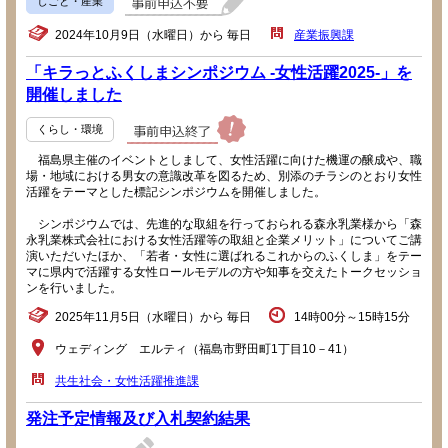
しごと・産業
2024年10月9日（水曜日）から 毎日
産業振興課
「キラっとふくしまシンポジウム -女性活躍2025-」を
開催しました
くらし・環境
福島県主催のイベントとしまして、女性活躍に向けた機運の醸成や、職
場・地域における男女の意識改革を図るため、別添のチラシのとおり女性
活躍をテーマとした標記シンポジウムを開催しました。
シンポジウムでは、先進的な取組を行っておられる森永乳業様から「森
永乳業株式会社における女性活躍等の取組と企業メリット」についてご講
演いただいたほか、「若者・女性に選ばれるこれからのふくしま」をテー
マに県内で活躍する女性ロールモデルの方や知事を交えたトークセッショ
ンを行いました。
2025年11月5日（水曜日）から 毎日
14時00分～15時15分
ウェディング エルティ（福島市野田町1丁目10－41）
共生社会・女性活躍推進課
発注予定情報及び入札契約結果