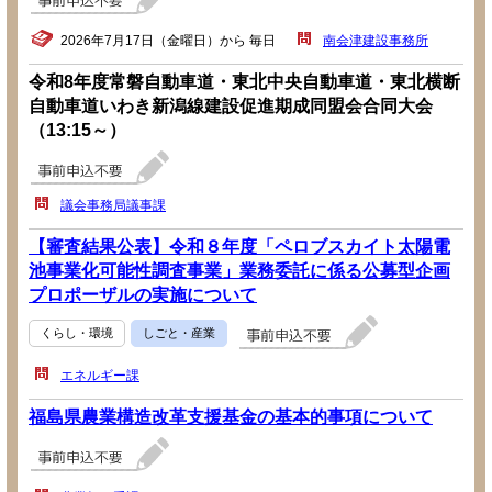
2026年7月17日（金曜日）から 毎日
南会津建設事務所
令和8年度常磐自動車道・東北中央自動車道・東北横断
自動車道いわき新潟線建設促進期成同盟会合同大会
（13:15～）
議会事務局議事課
【審査結果公表】令和８年度「ペロブスカイト太陽電
池事業化可能性調査事業」業務委託に係る公募型企画
プロポーザルの実施について
くらし・環境
しごと・産業
エネルギー課
福島県農業構造改革支援基金の基本的事項について