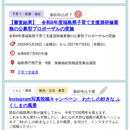
子育て・医療・福祉
【審査結果】 令和8年度福島県子育て支援員研修業
務の公募型プロポーザルの実施
令和8年度福島県子育て支援員研修業務の公募型プロポーザルの実施
2026年5月29日（金曜日）から 2027年7月8日（木曜日）
令和8年7月9日午後
福島県庁西庁舎 6階 保健福祉部相談室兼会議室
子育て支援課
くらし・環境
観光・文化・教育
Instagram写真投稿キャンペーン わたしの好きな ふ
くしまの風景
現在の福島県の形が誕生してから、今年で150周年を迎えます。
これから先も変わらず残したい、あたなの大切な福島の風景をハッシュ
タグ「#わたしの好きなふくしまの風景」を付けて、インスタグラムに
ご投稿ください！