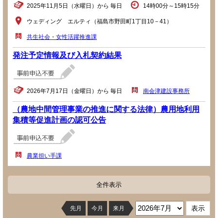
2025年11月5日（水曜日）から 毎日
14時00分～15時15分
ウェディング エルティ（福島市野田町1丁目10－41）
共生社会・女性活躍推進課
発注予定情報及び入札契約結果
2026年7月17日（金曜日）から 毎日
南会津建設事務所
（農地中間管理事業の推進に関する法律）農用地利用
集積等促進計画の認可公告
農業担い手課
全件表示
先月
今月
来月