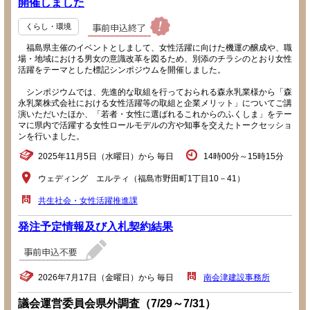
開催しました
くらし・環境
福島県主催のイベントとしまして、女性活躍に向けた機運の醸成や、職
場・地域における男女の意識改革を図るため、別添のチラシのとおり女性
活躍をテーマとした標記シンポジウムを開催しました。
シンポジウムでは、先進的な取組を行っておられる森永乳業様から「森
永乳業株式会社における女性活躍等の取組と企業メリット」についてご講
演いただいたほか、「若者・女性に選ばれるこれからのふくしま」をテー
マに県内で活躍する女性ロールモデルの方や知事を交えたトークセッショ
ンを行いました。
2025年11月5日（水曜日）から 毎日
14時00分～15時15分
ウェディング エルティ（福島市野田町1丁目10－41）
共生社会・女性活躍推進課
発注予定情報及び入札契約結果
2026年7月17日（金曜日）から 毎日
南会津建設事務所
議会運営委員会県外調査（7/29～7/31）