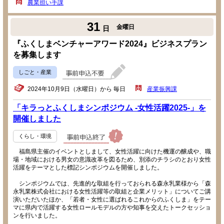
農業担い手課
31
金曜日
日
『ふくしまベンチャーアワード2024』ビジネスプラン
を募集します
しごと・産業
2024年10月9日（水曜日）から 毎日
産業振興課
「キラっとふくしまシンポジウム -女性活躍2025-」を
開催しました
くらし・環境
福島県主催のイベントとしまして、女性活躍に向けた機運の醸成や、職
場・地域における男女の意識改革を図るため、別添のチラシのとおり女性
活躍をテーマとした標記シンポジウムを開催しました。
シンポジウムでは、先進的な取組を行っておられる森永乳業様から「森
永乳業株式会社における女性活躍等の取組と企業メリット」についてご講
演いただいたほか、「若者・女性に選ばれるこれからのふくしま」をテー
マに県内で活躍する女性ロールモデルの方や知事を交えたトークセッショ
ンを行いました。