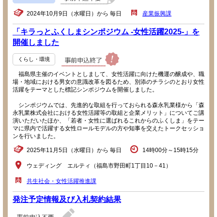
2024年10月9日（水曜日）から 毎日
産業振興課
「キラっとふくしまシンポジウム -女性活躍2025-」を
開催しました
くらし・環境
福島県主催のイベントとしまして、女性活躍に向けた機運の醸成や、職
場・地域における男女の意識改革を図るため、別添のチラシのとおり女性
活躍をテーマとした標記シンポジウムを開催しました。
シンポジウムでは、先進的な取組を行っておられる森永乳業様から「森
永乳業株式会社における女性活躍等の取組と企業メリット」についてご講
演いただいたほか、「若者・女性に選ばれるこれからのふくしま」をテー
マに県内で活躍する女性ロールモデルの方や知事を交えたトークセッショ
ンを行いました。
2025年11月5日（水曜日）から 毎日
14時00分～15時15分
ウェディング エルティ（福島市野田町1丁目10－41）
共生社会・女性活躍推進課
発注予定情報及び入札契約結果