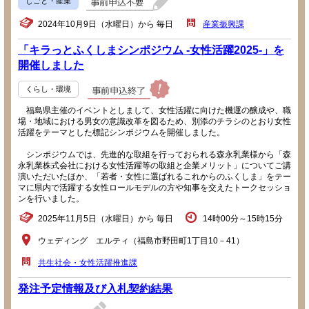
しごと・産業
2024年10月9日（水曜日）から 毎日
産業振興課
「キラっとふくしまシンポジウム -女性活躍2025-」を
開催しました
くらし・環境
福島県主催のイベントとしまして、女性活躍に向けた機運の醸成や、職
場・地域における男女の意識改革を図るため、別添のチラシのとおり女性
活躍をテーマとした標記シンポジウムを開催しました。
シンポジウムでは、先進的な取組を行っておられる森永乳業様から「森
永乳業株式会社における女性活躍等の取組と企業メリット」についてご講
演いただいたほか、「若者・女性に選ばれるこれからのふくしま」をテー
マに県内で活躍する女性ロールモデルの方や知事を交えたトークセッショ
ンを行いました。
2025年11月5日（水曜日）から 毎日
14時00分～15時15分
ウェディング エルティ（福島市野田町1丁目10－41）
共生社会・女性活躍推進課
発注予定情報及び入札契約結果