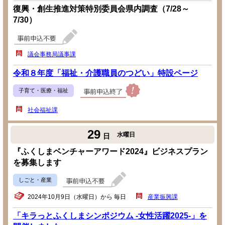
復興・創生推進対策特別委員会県内調査（7/28～
7/30）
議会事務局議事課
令和８年度「福祉・介護職員のつどい」特設ページ
子育て・医療・福祉
社会福祉課
29
水曜日
日
『ふくしまベンチャーアワード2024』ビジネスプラン
を募集します
しごと・産業
2024年10月9日（水曜日）から 毎日
産業振興課
「キラっとふくしまシンポジウム -女性活躍2025-」を