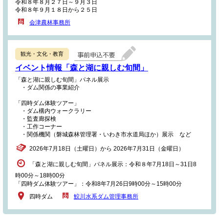
令和８年８月２７日～９月３日
令和８年９月１８日から２５日
会津農林事務所
観光・文化・教育
イベント情報「森と湖に親しむ旬間」
「森と湖に親しむ旬間」パネル展示
・ダム関係の事業紹介
「四時ダム体験ツアー」
・ダム構内ウォークラリー
・監査廊探検
・工作コーナー
・関係機関（磐城森林管理署・いわき市水道局ほか）展示 など
2026年7月18日（土曜日）から 2026年7月31日（金曜日）
「森と湖に親しむ旬間」パネル展示：令和８年7月18日～31日8
時00分～18時00分
「四時ダム体験ツアー」：令和8年7月26日9時00分～15時00分
四時ダム
鮫川水系ダム管理事務所