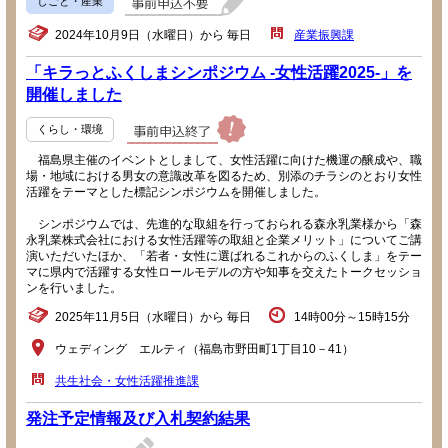
しごと・産業
2024年10月9日（水曜日）から 毎日
産業振興課
「キラっとふくしまシンポジウム -女性活躍2025-」を
開催しました
くらし・環境
福島県主催のイベントとしまして、女性活躍に向けた機運の醸成や、職
場・地域における男女の意識改革を図るため、別添のチラシのとおり女性
活躍をテーマとした標記シンポジウムを開催しました。
シンポジウムでは、先進的な取組を行っておられる森永乳業様から「森
永乳業株式会社における女性活躍等の取組と企業メリット」についてご講
演いただいたほか、「若者・女性に選ばれるこれからのふくしま」をテー
マに県内で活躍する女性ロールモデルの方や知事を交えたトークセッショ
ンを行いました。
2025年11月5日（水曜日）から 毎日
14時00分～15時15分
ウェディング エルティ（福島市野田町1丁目10－41）
共生社会・女性活躍推進課
発注予定情報及び入札契約結果