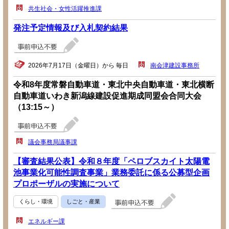
共生社会・女性活躍推進課
発注予定情報及び入札契約結果
2026年7月17日（金曜日）から 毎日
南会津建設事務所
令和8年度常磐自動車道・東北中央自動車道・東北横断
自動車道いわき新潟線建設促進期成同盟会合同大会
（13:15～）
議会事務局議事課
【審査結果公表】令和８年度「ペロブスカイト太陽電
池事業化可能性調査事業」業務委託に係る公募型企画
プロポーザルの実施について
くらし・環境
しごと・産業
エネルギー課