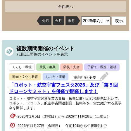
全件表示
先月
今月
来月
複数期間開催のイベント
7日以上開催のイベントを表示
くらし・環境
震災・復興
防災・安全
子育て・医療・福祉
観光・文化・教育
しごと・産業
「ロボット・航空宇宙フェスタ2026」及び「第５回
ドローンサミット」を併催で開催します！
ロボット・航空宇宙関連産業の集積・振興に取り組む福島県において、
ロボット、ドローン、航空宇宙関連製品・技術等を一堂に紹介する展示
会を開催します。
2026年2月5日（木曜日）から 2026年11月28日（土曜日）
2026年11月27日（金曜日） 午前10時から午後5時まで