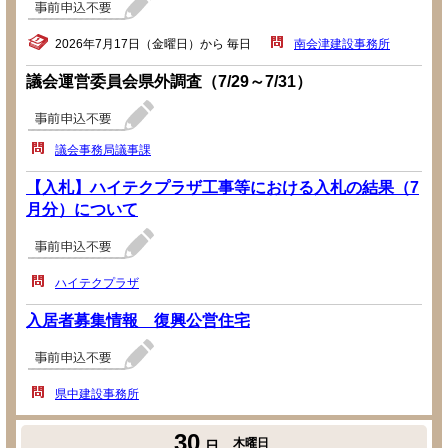
2026年7月17日（金曜日）から 毎日
南会津建設事務所
議会運営委員会県外調査（7/29～7/31）
議会事務局議事課
【入札】ハイテクプラザ工事等における入札の結果（7
月分）について
ハイテクプラザ
入居者募集情報 復興公営住宅
県中建設事務所
30
木曜日
日