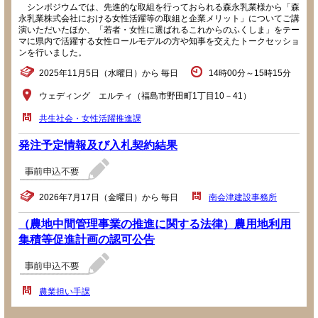
シンポジウムでは、先進的な取組を行っておられる森永乳業様から「森
永乳業株式会社における女性活躍等の取組と企業メリット」についてご講
演いただいたほか、「若者・女性に選ばれるこれからのふくしま」をテー
マに県内で活躍する女性ロールモデルの方や知事を交えたトークセッショ
ンを行いました。
2025年11月5日（水曜日）から 毎日
14時00分～15時15分
ウェディング エルティ（福島市野田町1丁目10－41）
共生社会・女性活躍推進課
発注予定情報及び入札契約結果
2026年7月17日（金曜日）から 毎日
南会津建設事務所
（農地中間管理事業の推進に関する法律）農用地利用
集積等促進計画の認可公告
農業担い手課