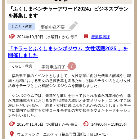
『ふくしまベンチャーアワード2024』ビジネスプラン
を募集します
しごと・産業
2024年10月9日（水曜日）から 毎日
産業振興課
「キラっとふくしまシンポジウム -女性活躍2025-」を
開催しました
くらし・環境
福島県主催のイベントとしまして、女性活躍に向けた機運の醸成や、職
場・地域における男女の意識改革を図るため、別添のチラシのとおり女性
活躍をテーマとした標記シンポジウムを開催しました。
シンポジウムでは、先進的な取組を行っておられる森永乳業様から「森
永乳業株式会社における女性活躍等の取組と企業メリット」についてご講
演いただいたほか、「若者・女性に選ばれるこれからのふくしま」をテー
マに県内で活躍する女性ロールモデルの方や知事を交えたトークセッショ
ンを行いました。
2025年11月5日（水曜日）から 毎日
14時00分～15時15分
ウェディング エルティ（福島市野田町1丁目10－41）