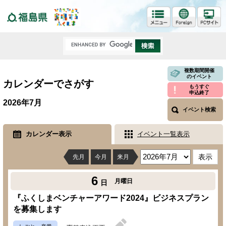
福島県
複数期間開催
のイベント
カレンダーでさがす
もうすぐ
申込終了
2026年7月
イベント検索
カレンダー表示
イベント一覧表示
先月
今月
来月
6
月曜日
日
『ふくしまベンチャーアワード2024』ビジネスプラン
を募集します