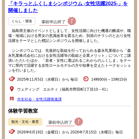
「キラっとふくしまシンポジウム -女性活躍2025-」を
開催しました
くらし・環境
福島県主催のイベントとしまして、女性活躍に向けた機運の醸成や、職
場・地域における男女の意識改革を図るため、別添のチラシのとおり女性
活躍をテーマとした標記シンポジウムを開催しました。
シンポジウムでは、先進的な取組を行っておられる森永乳業様から「森
永乳業株式会社における女性活躍等の取組と企業メリット」についてご講
演いただいたほか、「若者・女性に選ばれるこれからのふくしま」をテー
マに県内で活躍する女性ロールモデルの方や知事を交えたトークセッショ
ンを行いました。
2025年11月5日（水曜日）から 毎日
14時00分～15時15分
ウェディング エルティ（福島市野田町1丁目10－41）
共生社会・女性活躍推進課
体験学習教室
観光・文化・教育
2026年6月19日（金曜日）から 2026年7月15日（水曜日）毎日