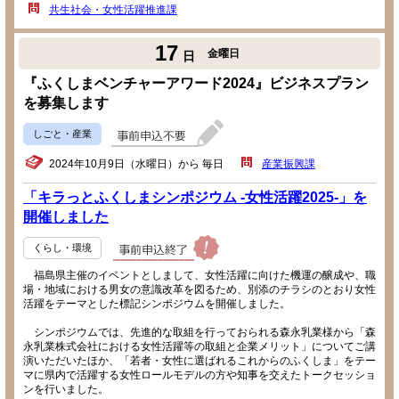
共生社会・女性活躍推進課
17
金曜日
日
『ふくしまベンチャーアワード2024』ビジネスプラン
を募集します
しごと・産業
2024年10月9日（水曜日）から 毎日
産業振興課
「キラっとふくしまシンポジウム -女性活躍2025-」を
開催しました
くらし・環境
福島県主催のイベントとしまして、女性活躍に向けた機運の醸成や、職
場・地域における男女の意識改革を図るため、別添のチラシのとおり女性
活躍をテーマとした標記シンポジウムを開催しました。
シンポジウムでは、先進的な取組を行っておられる森永乳業様から「森
永乳業株式会社における女性活躍等の取組と企業メリット」についてご講
演いただいたほか、「若者・女性に選ばれるこれからのふくしま」をテー
マに県内で活躍する女性ロールモデルの方や知事を交えたトークセッショ
ンを行いました。