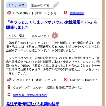
しごと・産業
2024年10月9日（水曜日）から 毎日
産業振興課
「キラっとふくしまシンポジウム -女性活躍2025-」を
開催しました
くらし・環境
福島県主催のイベントとしまして、女性活躍に向けた機運の醸成や、職
場・地域における男女の意識改革を図るため、別添のチラシのとおり女性
活躍をテーマとした標記シンポジウムを開催しました。
シンポジウムでは、先進的な取組を行っておられる森永乳業様から「森
永乳業株式会社における女性活躍等の取組と企業メリット」についてご講
演いただいたほか、「若者・女性に選ばれるこれからのふくしま」をテー
マに県内で活躍する女性ロールモデルの方や知事を交えたトークセッショ
ンを行いました。
2025年11月5日（水曜日）から 毎日
14時00分～15時15分
ウェディング エルティ（福島市野田町1丁目10－41）
共生社会・女性活躍推進課
発注予定情報及び入札契約結果