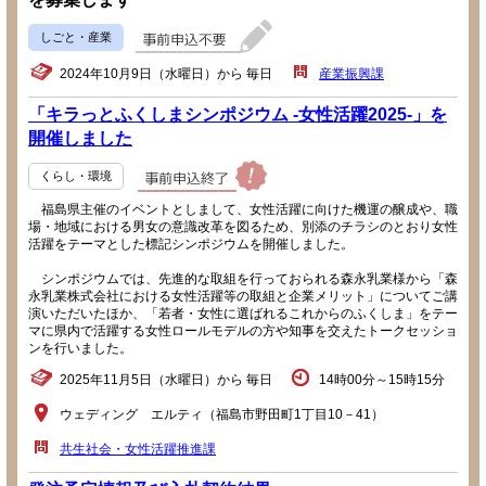
しごと・産業
2024年10月9日（水曜日）から 毎日
産業振興課
「キラっとふくしまシンポジウム -女性活躍2025-」を
開催しました
くらし・環境
福島県主催のイベントとしまして、女性活躍に向けた機運の醸成や、職
場・地域における男女の意識改革を図るため、別添のチラシのとおり女性
活躍をテーマとした標記シンポジウムを開催しました。
シンポジウムでは、先進的な取組を行っておられる森永乳業様から「森
永乳業株式会社における女性活躍等の取組と企業メリット」についてご講
演いただいたほか、「若者・女性に選ばれるこれからのふくしま」をテー
マに県内で活躍する女性ロールモデルの方や知事を交えたトークセッショ
ンを行いました。
2025年11月5日（水曜日）から 毎日
14時00分～15時15分
ウェディング エルティ（福島市野田町1丁目10－41）
共生社会・女性活躍推進課