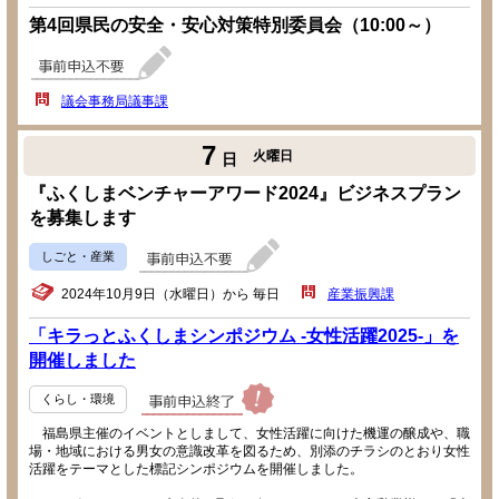
第4回県民の安全・安心対策特別委員会（10:00～）
議会事務局議事課
7
火曜日
日
『ふくしまベンチャーアワード2024』ビジネスプラン
を募集します
しごと・産業
2024年10月9日（水曜日）から 毎日
産業振興課
「キラっとふくしまシンポジウム -女性活躍2025-」を
開催しました
くらし・環境
福島県主催のイベントとしまして、女性活躍に向けた機運の醸成や、職
場・地域における男女の意識改革を図るため、別添のチラシのとおり女性
活躍をテーマとした標記シンポジウムを開催しました。