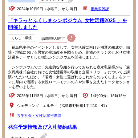
2024年10月9日（水曜日）から 毎日
産業振興課
「キラっとふくしまシンポジウム -女性活躍2025-」を
開催しました
くらし・環境
福島県主催のイベントとしまして、女性活躍に向けた機運の醸成や、職
場・地域における男女の意識改革を図るため、別添のチラシのとおり女性
活躍をテーマとした標記シンポジウムを開催しました。
シンポジウムでは、先進的な取組を行っておられる森永乳業様から「森
永乳業株式会社における女性活躍等の取組と企業メリット」についてご講
演いただいたほか、「若者・女性に選ばれるこれからのふくしま」をテー
マに県内で活躍する女性ロールモデルの方や知事を交えたトークセッショ
ンを行いました。
2025年11月5日（水曜日）から 毎日
14時00分～15時15分
ウェディング エルティ（福島市野田町1丁目10－41）
共生社会・女性活躍推進課
発注予定情報及び入札契約結果