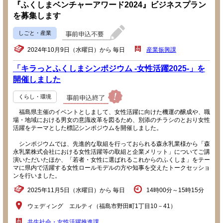
『ふくしまベンチャーアワード2024』ビジネスプラン
を募集します
しごと・産業
2024年10月9日（水曜日）から 毎日
産業振興課
「キラっとふくしまシンポジウム -女性活躍2025-」を
開催しました
くらし・環境
福島県主催のイベントとしまして、女性活躍に向けた機運の醸成や、職
場・地域における男女の意識改革を図るため、別添のチラシのとおり女性
活躍をテーマとした標記シンポジウムを開催しました。
シンポジウムでは、先進的な取組を行っておられる森永乳業様から「森
永乳業株式会社における女性活躍等の取組と企業メリット」についてご講
演いただいたほか、「若者・女性に選ばれるこれからのふくしま」をテー
マに県内で活躍する女性ロールモデルの方や知事を交えたトークセッショ
ンを行いました。
2025年11月5日（水曜日）から 毎日
14時00分～15時15分
ウェディング エルティ（福島市野田町1丁目10－41）
共生社会・女性活躍推進課