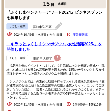
15
水曜日
日
『ふくしまベンチャーアワード2024』ビジネスプラン
を募集します
しごと・産業
2024年10月9日（水曜日）から 毎日
産業振興課
「キラっとふくしまシンポジウム -女性活躍2025-」を
開催しました
くらし・環境
福島県主催のイベントとしまして、女性活躍に向けた機運の醸成や、職
場・地域における男女の意識改革を図るため、別添のチラシのとおり女性
活躍をテーマとした標記シンポジウムを開催しました。
シンポジウムでは、先進的な取組を行っておられる森永乳業様から「森
永乳業株式会社における女性活躍等の取組と企業メリット」についてご講
演いただいたほか、「若者・女性に選ばれるこれからのふくしま」をテー
マに県内で活躍する女性ロールモデルの方や知事を交えたトークセッショ
ンを行いました。
2025年11月5日（水曜日）から 毎日
14時00分～15時15分