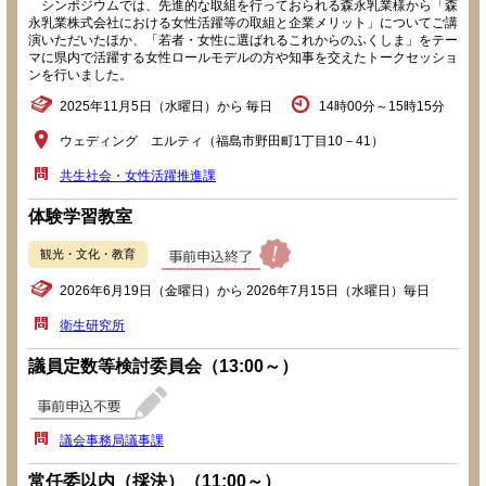
シンポジウムでは、先進的な取組を行っておられる森永乳業様から「森
永乳業株式会社における女性活躍等の取組と企業メリット」についてご講
演いただいたほか、「若者・女性に選ばれるこれからのふくしま」をテー
マに県内で活躍する女性ロールモデルの方や知事を交えたトークセッショ
ンを行いました。
2025年11月5日（水曜日）から 毎日
14時00分～15時15分
ウェディング エルティ（福島市野田町1丁目10－41）
共生社会・女性活躍推進課
体験学習教室
観光・文化・教育
2026年6月19日（金曜日）から 2026年7月15日（水曜日）毎日
衛生研究所
議員定数等検討委員会（13:00～）
議会事務局議事課
常任委以内（採決）（11:00～）