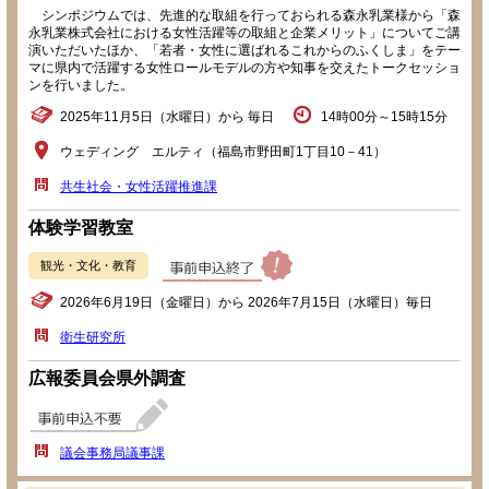
シンポジウムでは、先進的な取組を行っておられる森永乳業様から「森
永乳業株式会社における女性活躍等の取組と企業メリット」についてご講
演いただいたほか、「若者・女性に選ばれるこれからのふくしま」をテー
マに県内で活躍する女性ロールモデルの方や知事を交えたトークセッショ
ンを行いました。
2025年11月5日（水曜日）から 毎日
14時00分～15時15分
ウェディング エルティ（福島市野田町1丁目10－41）
共生社会・女性活躍推進課
体験学習教室
観光・文化・教育
2026年6月19日（金曜日）から 2026年7月15日（水曜日）毎日
衛生研究所
広報委員会県外調査
議会事務局議事課