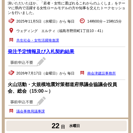
演いただいたほか、「若者・女性に選ばれるこれからのふくしま」をテー
マに県内で活躍する女性ロールモデルの方や知事を交えたトークセッショ
ンを行いました。
2025年11月5日（水曜日）から 毎日
14時00分～15時15分
ウェディング エルティ（福島市野田町1丁目10－41）
共生社会・女性活躍推進課
発注予定情報及び入札契約結果
2026年7月17日（金曜日）から 毎日
南会津建設事務所
火山活動・大規模地震対策都道府県議会協議会役員
会、総会（15:00～）
議会事務局議事課
22
水曜日
日