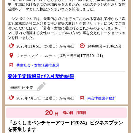
場・地域における男女の意識改革を図るため、別添のチラシのとおり女性
活躍をテーマとした標記シンポジウムを開催しました。
シンポジウムでは、先進的な取組を行っておられる森永乳業様から「森
永乳業株式会社における女性活躍等の取組と企業メリット」についてご講
演いただいたほか、「若者・女性に選ばれるこれからのふくしま」をテー
マに県内で活躍する女性ロールモデルの方や知事を交えたトークセッショ
ンを行いました。
2025年11月5日（水曜日）から 毎日
14時00分～15時15分
ウェディング エルティ（福島市野田町1丁目10－41）
共生社会・女性活躍推進課
発注予定情報及び入札契約結果
2026年7月17日（金曜日）から 毎日
南会津建設事務所
20
海の日
月曜日
日
『ふくしまベンチャーアワード2024』ビジネスプラン
を募集します