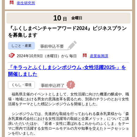
衛生研究所
10
金曜日
日
『ふくしまベンチャーアワード2024』ビジネスプラン
を募集します
しごと・産業
2024年10月9日（水曜日）から 毎日
産業振興課
「キラっとふくしまシンポジウム -女性活躍2025-」を
開催しました
くらし・環境
福島県主催のイベントとしまして、女性活躍に向けた機運の醸成や、職
場・地域における男女の意識改革を図るため、別添のチラシのとおり女性
活躍をテーマとした標記シンポジウムを開催しました。
シンポジウムでは、先進的な取組を行っておられる森永乳業様から「森
永乳業株式会社における女性活躍等の取組と企業メリット」についてご講
演いただいたほか、「若者・女性に選ばれるこれからのふくしま」をテー
マに県内で活躍する女性ロールモデルの方や知事を交えたトークセッショ
ンを行いました。