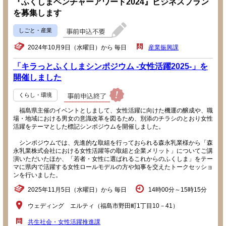
『ふくしまベンチャーアワード2024』ビジネスプラン
を募集します
しごと・産業
2024年10月9日（水曜日）から 毎日
産業振興課
「キラっとふくしまシンポジウム -女性活躍2025-」を
開催しました
くらし・環境
福島県主催のイベントとしまして、女性活躍に向けた機運の醸成や、職
場・地域における男女の意識改革を図るため、別添のチラシのとおり女性
活躍をテーマとした標記シンポジウムを開催しました。
シンポジウムでは、先進的な取組を行っておられる森永乳業様から「森
永乳業株式会社における女性活躍等の取組と企業メリット」についてご講
演いただいたほか、「若者・女性に選ばれるこれからのふくしま」をテー
マに県内で活躍する女性ロールモデルの方や知事を交えたトークセッショ
ンを行いました。
2025年11月5日（水曜日）から 毎日
14時00分～15時15分
ウェディング エルティ（福島市野田町1丁目10－41）
共生社会・女性活躍推進課