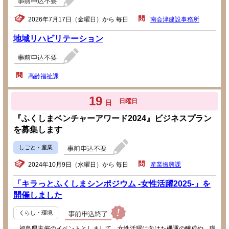
2026年7月17日（金曜日）から 毎日
南会津建設事務所
地域リハビリテーション
高齢福祉課
19
日曜日
日
『ふくしまベンチャーアワード2024』ビジネスプラン
を募集します
しごと・産業
2024年10月9日（水曜日）から 毎日
産業振興課
「キラっとふくしまシンポジウム -女性活躍2025-」を
開催しました
くらし・環境
福島県主催のイベントとしまして、女性活躍に向けた機運の醸成や、職