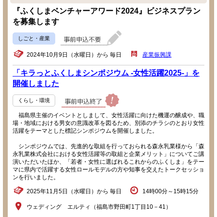
『ふくしまベンチャーアワード2024』ビジネスプラン
を募集します
しごと・産業
2024年10月9日（水曜日）から 毎日
産業振興課
「キラっとふくしまシンポジウム -女性活躍2025-」を
開催しました
くらし・環境
福島県主催のイベントとしまして、女性活躍に向けた機運の醸成や、職
場・地域における男女の意識改革を図るため、別添のチラシのとおり女性
活躍をテーマとした標記シンポジウムを開催しました。
シンポジウムでは、先進的な取組を行っておられる森永乳業様から「森
永乳業株式会社における女性活躍等の取組と企業メリット」についてご講
演いただいたほか、「若者・女性に選ばれるこれからのふくしま」をテー
マに県内で活躍する女性ロールモデルの方や知事を交えたトークセッショ
ンを行いました。
2025年11月5日（水曜日）から 毎日
14時00分～15時15分
ウェディング エルティ（福島市野田町1丁目10－41）