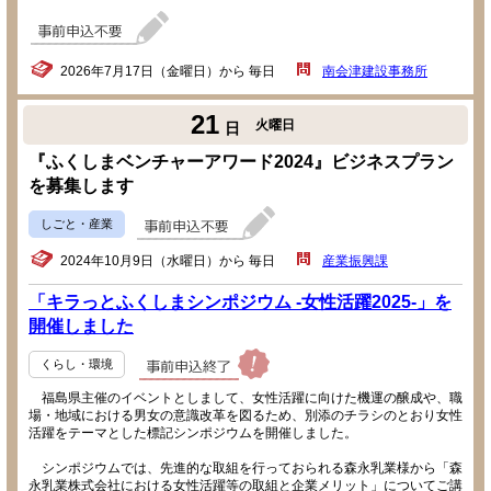
2026年7月17日（金曜日）から 毎日
南会津建設事務所
21
火曜日
日
『ふくしまベンチャーアワード2024』ビジネスプラン
を募集します
しごと・産業
2024年10月9日（水曜日）から 毎日
産業振興課
「キラっとふくしまシンポジウム -女性活躍2025-」を
開催しました
くらし・環境
福島県主催のイベントとしまして、女性活躍に向けた機運の醸成や、職
場・地域における男女の意識改革を図るため、別添のチラシのとおり女性
活躍をテーマとした標記シンポジウムを開催しました。
シンポジウムでは、先進的な取組を行っておられる森永乳業様から「森
永乳業株式会社における女性活躍等の取組と企業メリット」についてご講