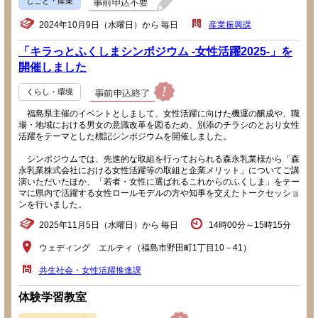
しごと・産業
2024年10月9日（水曜日）から 毎日
産業振興課
「キラっとふくしまシンポジウム -女性活躍2025-」を
開催しました
くらし・環境
福島県主催のイベントとしまして、女性活躍に向けた機運の醸成や、職
場・地域における男女の意識改革を図るため、別添のチラシのとおり女性
活躍をテーマとした標記シンポジウムを開催しました。
シンポジウムでは、先進的な取組を行っておられる森永乳業様から「森
永乳業株式会社における女性活躍等の取組と企業メリット」についてご講
演いただいたほか、「若者・女性に選ばれるこれからのふくしま」をテー
マに県内で活躍する女性ロールモデルの方や知事を交えたトークセッショ
ンを行いました。
2025年11月5日（水曜日）から 毎日
14時00分～15時15分
ウェディング エルティ（福島市野田町1丁目10－41）
共生社会・女性活躍推進課
体験学習教室