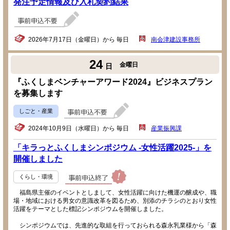
発注予定情報及び入札契約結果
2026年7月17日（金曜日）から 毎日
南会津建設事務所
24
金曜日
日
『ふくしまベンチャーアワード2024』ビジネスプラン
を募集します
しごと・産業
2024年10月9日（水曜日）から 毎日
産業振興課
「キラっとふくしまシンポジウム -女性活躍2025-」を
開催しました
くらし・環境
福島県主催のイベントとしまして、女性活躍に向けた機運の醸成や、職
場・地域における男女の意識改革を図るため、別添のチラシのとおり女性
活躍をテーマとした標記シンポジウムを開催しました。
シンポジウムでは、先進的な取組を行っておられる森永乳業様から「森