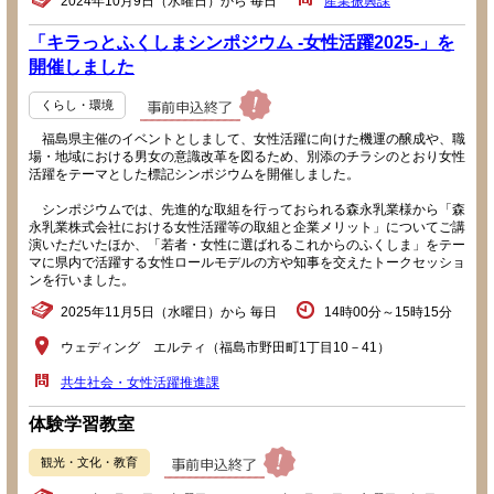
2024年10月9日（水曜日）から 毎日
産業振興課
「キラっとふくしまシンポジウム -女性活躍2025-」を
開催しました
くらし・環境
福島県主催のイベントとしまして、女性活躍に向けた機運の醸成や、職
場・地域における男女の意識改革を図るため、別添のチラシのとおり女性
活躍をテーマとした標記シンポジウムを開催しました。
シンポジウムでは、先進的な取組を行っておられる森永乳業様から「森
永乳業株式会社における女性活躍等の取組と企業メリット」についてご講
演いただいたほか、「若者・女性に選ばれるこれからのふくしま」をテー
マに県内で活躍する女性ロールモデルの方や知事を交えたトークセッショ
ンを行いました。
2025年11月5日（水曜日）から 毎日
14時00分～15時15分
ウェディング エルティ（福島市野田町1丁目10－41）
共生社会・女性活躍推進課
体験学習教室
観光・文化・教育