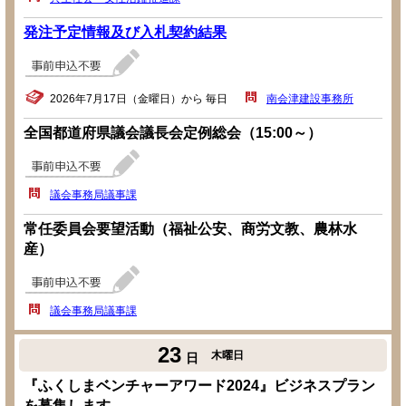
発注予定情報及び入札契約結果
2026年7月17日（金曜日）から 毎日
南会津建設事務所
全国都道府県議会議長会定例総会（15:00～）
議会事務局議事課
常任委員会要望活動（福祉公安、商労文教、農林水
産）
議会事務局議事課
23
木曜日
日
『ふくしまベンチャーアワード2024』ビジネスプラン
を募集します