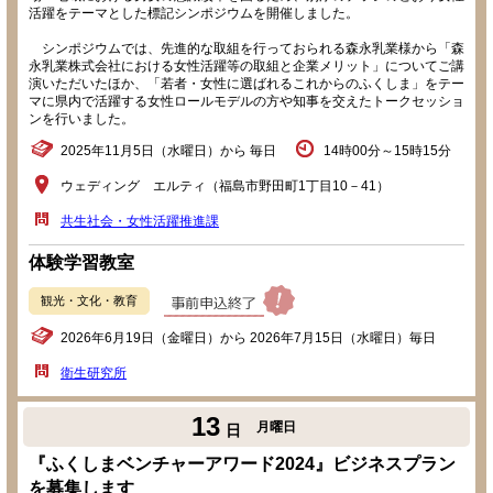
活躍をテーマとした標記シンポジウムを開催しました。
シンポジウムでは、先進的な取組を行っておられる森永乳業様から「森
永乳業株式会社における女性活躍等の取組と企業メリット」についてご講
演いただいたほか、「若者・女性に選ばれるこれからのふくしま」をテー
マに県内で活躍する女性ロールモデルの方や知事を交えたトークセッショ
ンを行いました。
2025年11月5日（水曜日）から 毎日
14時00分～15時15分
ウェディング エルティ（福島市野田町1丁目10－41）
共生社会・女性活躍推進課
体験学習教室
観光・文化・教育
2026年6月19日（金曜日）から 2026年7月15日（水曜日）毎日
衛生研究所
13
月曜日
日
『ふくしまベンチャーアワード2024』ビジネスプラン
を募集します