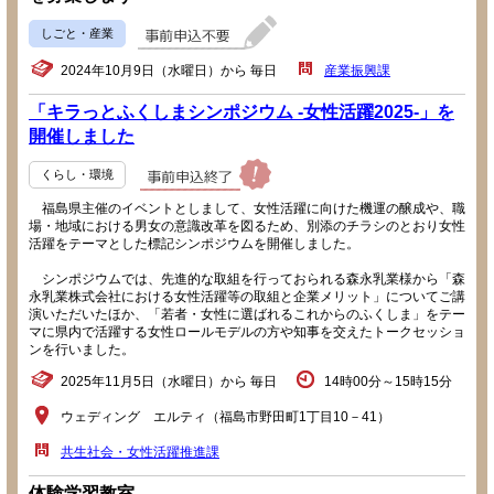
しごと・産業
2024年10月9日（水曜日）から 毎日
産業振興課
「キラっとふくしまシンポジウム -女性活躍2025-」を
開催しました
くらし・環境
福島県主催のイベントとしまして、女性活躍に向けた機運の醸成や、職
場・地域における男女の意識改革を図るため、別添のチラシのとおり女性
活躍をテーマとした標記シンポジウムを開催しました。
シンポジウムでは、先進的な取組を行っておられる森永乳業様から「森
永乳業株式会社における女性活躍等の取組と企業メリット」についてご講
演いただいたほか、「若者・女性に選ばれるこれからのふくしま」をテー
マに県内で活躍する女性ロールモデルの方や知事を交えたトークセッショ
ンを行いました。
2025年11月5日（水曜日）から 毎日
14時00分～15時15分
ウェディング エルティ（福島市野田町1丁目10－41）
共生社会・女性活躍推進課
体験学習教室