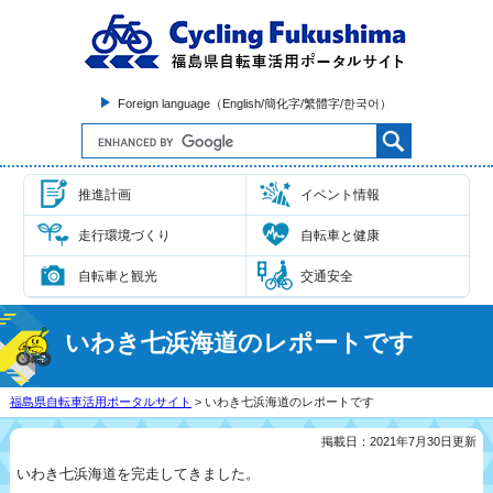
Foreign language（English/簡化字/繁體字/한국어）
推進計画
イベント情報
走行環境づくり
自転車と健康
自転車と観光
交通安全
いわき七浜海道のレポートです
福島県自転車活用ポータルサイト
> いわき七浜海道のレポートです
掲載日：2021年7月30日更新
いわき七浜海道を完走してきました。