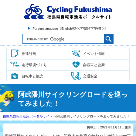
Foreign language（English/簡化字/繁體字/한국어）
推進計画
イベント情報
走行環境づくり
自転車と健康
自転車と観光
交通安全
阿武隈川サイクリングロードを巡っ
てみました！
福島県自転車活用ポータルサイト
> 阿武隈川サイクリングロードを巡ってみました！
掲載日：2021年11月11日更新