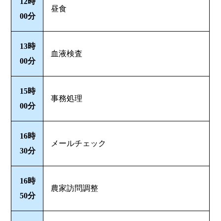
12時
昼食
00分
13時
血液検査
00分
15時
事務処理
00分
16時
メールチェック
30分
16時
農家訪問調整
50分