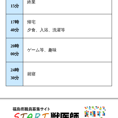
終業
15分
17時
帰宅
40分
夕食、入浴、洗濯等
20時
ゲーム等、趣味
00分
24時
就寝
30分