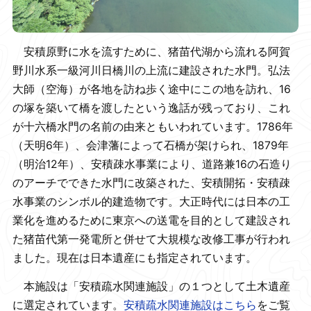
安積原野に水を流すために、猪苗代湖から流れる阿賀
野川水系一級河川日橋川の上流に建設された水門。弘法
大師（空海）が各地を訪ね歩く途中にこの地を訪れ、16
の塚を築いて橋を渡したという逸話が残っており、これ
が十六橋水門の名前の由来ともいわれています。1786年
（天明6年）、会津藩によって石橋が架けられ、1879年
（明治12年）、安積疎水事業により、道路兼16の石造り
のアーチでできた水門に改築された、安積開拓・安積疎
水事業のシンボル的建造物です。大正時代には日本の工
業化を進めるために東京への送電を目的として建設され
た猪苗代第一発電所と併せて大規模な改修工事が行われ
ました。現在は日本遺産にも指定されています。
本施設は「安積疏水関連施設」の１つとして土木遺産
に選定されています。
安積疏水関連施設はこちら
をご覧