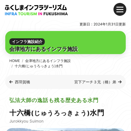
メ
Skip
Skip
ニ
to
to
更新日：2024年1月31日更新
ュ
Content
Main
モデルコース
ー
(Press
Navigation
Enter)
(Press
浜通り地方のインフラおすすめモデルコース
インフラ施設紹介
Enter)
会津地方にあるインフラ施設
中通り地方のインフラおすすめモデルコース
会津地方のインフラおすすめモデルコース
HOME
会津地方にあるインフラ施設
十六橋(じゅうろっきょう)水門
インフラ施設紹介
西羽賀橋
宮下アーチ３兄（橋）弟
浜通り地方にあるインフラ施設
中通り地方にあるインフラ施設
弘法大師の逸話も残る歴史ある水門
会津地方にあるインフラ施設
十六橋
水門
(じゅうろっきょう)
デジタルパンフレット
Jurokkyou Suimon
家族で思いっきり楽しめる!