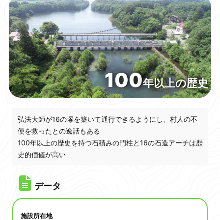
行こうよ
ふくしまインフラツーリズム
100
年以上の歴史
弘法大師が16の塚を築いて通行できるようにし、村人の不
便を救ったとの逸話もある
100年以上の歴史を持つ石積みの門柱と16の石造アーチは歴
史的価値が高い
データ
施設所在地