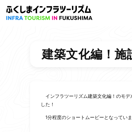
Skip
Skip
to
to
モデルコース
Content
Main
(Press
Navigation
Enter)
(Press
浜通り地方のインフラおすすめモデルコ
建築文化編！施
Enter)
中通り地方のインフラおすすめモデルコ
会津地方のインフラおすすめモデルコー
インフラツーリズム建築文化編！のモデル
した！
1分程度のショートムービーとなっていま