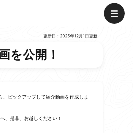
メ
ニ
デジタルパンフレット
ュ
更新日：2025年12月1日更新
ー
家族で思いっきり楽しめる!
画を公開！
行こうよ
ふくしまインフラツーリズム
ら、ピックアップして紹介動画を作成しま
へ、是非、お越しください！