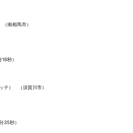
 （南相馬市）
18秒）
テッテ） （須賀川市）
分35秒）