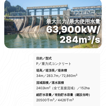
行こうよ
ふくしまインフラツーリズム
最大出力/最大使用水量
63,900kW/
284m
/s
3
目的／型式
P／重力式コンクリート
堤高／堤頂長／堤体積
3
34m／283.7m／72,860m
流域面積／湛水面積
2
2402km
（全て直接流域）／152ha
総貯水容量／有効貯水容量（建設当時）
3
3
20500千m
／4426千m