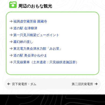
周辺のおもな観光
福満虚空藏菩薩 圓藏寺
道の駅 会津柳津
第一只見川橋梁ビューポイント
霧幻峡の渡し
東北電力奥会津水力館「みお里」
道の駅 奥会津かねやま
只見線乗車（土木遺産：只見線鉄道施設群）
宮下発電所・ダム
第二沼沢発電所