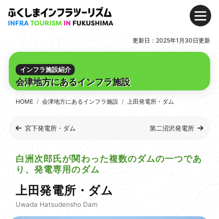
メ
Skip
Skip
ニ
to
to
更新日：2025年1月30日更新
ュ
Content
Main
モデルコース
ー
(Press
Navigation
Enter)
(Press
浜通り地方のインフラおすすめモデルコース
インフラ施設紹介
Enter)
会津地方にあるインフラ施設
中通り地方のインフラおすすめモデルコース
会津地方のインフラおすすめモデルコース
HOME
会津地方にあるインフラ施設
上田発電所・ダム
インフラ施設紹介
宮下発電所・ダム
第二沼沢発電所
浜通り地方にあるインフラ施設
中通り地方にあるインフラ施設
白洲次郎氏が関わった複数のダムの一つであ
り、発電専用のダム
会津地方にあるインフラ施設
上田発電所・ダム
デジタルパンフレット
Uwada Hatsudensho Dam
家族で思いっきり楽しめる!