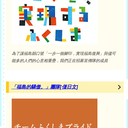
為了讓福島縣口號「一步一個腳印，實現福島復興」與儘可
能多的人們的心意相重疊，我們正在招募宣傳隊的成員
「福島的驕傲。」團隊[僅日文]