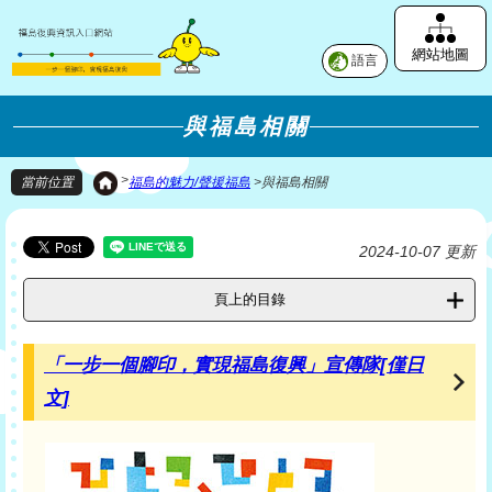
網站地圖
語言
與福島相關
>
福島的魅力/聲援福島
>
與福島相關
當前位置
2024-10-07 更新
頁上的目錄
「一步一個腳印，實現福島復興」宣傳隊[僅日
文]