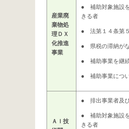
● 補助対象施設
産業廃
きる者
棄物処
● 法第１４条第
理ＤＸ
化推進
● 県税の滞納が
事業
● 補助事業を継
● 補助事業につ
● 排出事業者及
● 補助対象施設
ＡＩ技
きる者