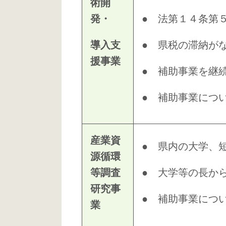
術開
発・
● 法第１４条第
導入支
● 県税の滞納が
援事業
● 補助事業を継
● 補助事業につ
産業資
● 県内の大学、
源循環
等調査
● 大学等の長か
研究事
● 補助事業につ
業