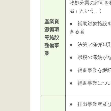
物処分業の許可を
者」という。）
産業資
● 補助対象施設
源循環
きる者
等施設
● 法第14条第
整備事
業
● 県税の滞納が
● 補助事業を継
● 補助事業につ
● 排出事業者及