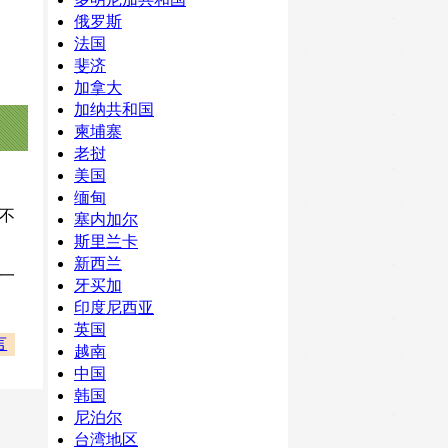
俄罗斯
法国
斐济
加拿大
加纳共和国
柬埔寨
老挝
美国
缅甸
不
塞内加尔
斯里兰卡
新西兰
一
牙买加
印度尼西亚
英国
言
越南
中国
韩国
尼泊尔
台湾地区