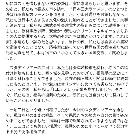
めにコストを惜しまない努力姿勢は、実に素晴らしいと思います。そ
のあと、私たちは喜多方市を訪れ、「日本三大ラーメン」のひとつと
呼ばれる喜多方ラーメンを頂きました。小田付通りを散策しながら、
私たちは日本の古き良き文化の魅力に触れることができました。大和
川酒造では、私たちは株式会社会津電力の取組みについて説明をうけ
ました。原発事故以降、安全かつ安心なクリーンエネルギーをより多
くの人に提供するため、大勢の有志たちは働きかけています。これは
実に素晴らしい試みだと思います。当日の夜、私たちは喜多方の農家
で宿泊することになり、応接室に飾っている世界各国の宿泊者たちの
記念写真を見て、私は宿主の「小さくて大きい国際交流」に関心しま
した。
スタディツアーの二日目、私たちは会津若松市を訪れ、赤べこの絵
付け体験もしました。鶴ヶ城を見学したおかげて、福島県の歴史によ
り深く触れることができました。現在の鶴ヶ城天守閣は1965年に再建
したものとはいえ、その魅力はオリジナルに比べても劣らないもので
した。その後、私たちは「IEE」という企業を見学しました。そこ
で、私たちは、福島の復興のために、県民たちは自分なりに努力して
いることがわかりました。
一泊二日という短い日程でしたが、今回のスタディツアーを通じ
て、私はありのままの福島、そして県民たちの努力を自分の目で確か
めることができました。福島は一部で報道されているような姿ではな
く、ここはとても美しい場所で、復興のためにすべてをかけて努力す
る甲斐のある場所です。