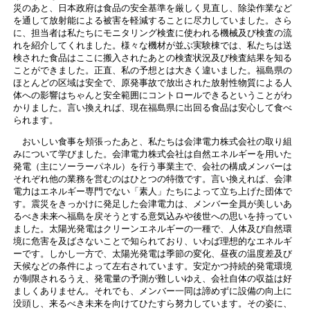
災のあと、日本政府は食品の安全基準を厳しく見直し、除染作業など
を通して放射能による被害を軽減することに尽力していました。さら
に、担当者は私たちにモニタリング検査に使われる機械及び検査の流
れを紹介してくれました。様々な機材が並ぶ実験棟では、私たちは送
検された食品はここに搬入されたあとの検査状況及び検査結果を知る
ことができました。正直、私の予想とは大きく違いました。福島県の
ほとんどの区域は安全で、原発事故で放出された放射性物質による人
体への影響はちゃんと安全範囲にコントロールできるということがわ
かりました。言い換えれば、現在福島県に出回る食品は安心して食べ
られます。
おいしい食事を頬張ったあと、私たちは会津電力株式会社の取り組
みについて学びました。会津電力株式会社は自然エネルギーを用いた
発電（主にソーラーパネル）を行う事業主で、会社の構成メンバーは
それぞれ他の業務を営むのはひとつの特徴です。言い換えれば、会津
電力はエネルギー専門でない「素人」たちによって立ち上げた団体で
す。震災をきっかけに発足した会津電力は、メンバー全員が美しいあ
るべき未来へ福島を戻そうとする意気込みや後世への思いを持ってい
ました。太陽光発電はクリーンエネルギーの一種で、人体及び自然環
境に危害を及ばさないことで知られており、いわば理想的なエネルギ
ーです。しかし一方で、太陽光発電は季節の変化、昼夜の温度差及び
天候などの条件によって左右されています。安定かつ持続的発電環境
が制限されるうえ、発電量の予測が難しいゆえ、会社自体の収益は好
ましくありません。それでも、メンバー一同は諦めずに設備の向上に
没頭し、来るべき未来を向けてひたすら努力しています。その姿に、