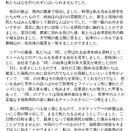
私たちは心を打たれずにはいられませんでした。
初日の夜は、県内の農家で宿泊しました。料理は私を含める留学生
たちが作ったもので、終始ほのぼのの雰囲気でした。家主と現地の住
民たちはみんな暖かくて親切な人ばかりでした。一宿一飯のお付き合
いですが、震災に負けずに頑張っている県民の姿に触れることができ
ました。翌日の朝、農家に別れを告げた後、私たちは会津若松市の鶴
ケ城を訪れました。天守閣の最上階に登ると、会津のシンボルである
磐梯山や、街全体の風景を一覧することができました。
ツアーの最後、私たちは「IIE」と呼ばれる会津木綿を原料として、
ストールなどのアパレルを生産する会社を見学しました。意味深いこ
とに、会社名である「IIE」の由来は東日本大震災が発生した日付
「311」を逆さにしたものです。会社の工場に勤める従業員たちは、
被災した福島のために自分の力でなんとか貢献したいという女性がメ
インで、「IIE」の仕事はその気持ちを実現してくれるだけでなく、想
いを込めた手作りの品々はやがて防寒性とファッション性に優れたグ
ッズになり、購入者を優しく包みます。従業員たちが努力した甲斐も
あって、「IIE」のブランドは現在海外進出を果たし、世界中の人々が
妥協なき福島県民の姿に触れるチャンスがさらに一つ増えました。
楽しい時間はいつも短く感じるもので、スタディツアーの終盤はあ
いにく雨が降り出して、まるで私たちを止めようとしていました。二
日間の日程を通して、親身となって福島県民が経験した痛みを味わう
ことができませんが、今回のツアーのおかげで、福島県の現状を今ま
で以上に知ることができました。私は、自分が見て感じた福島県のす