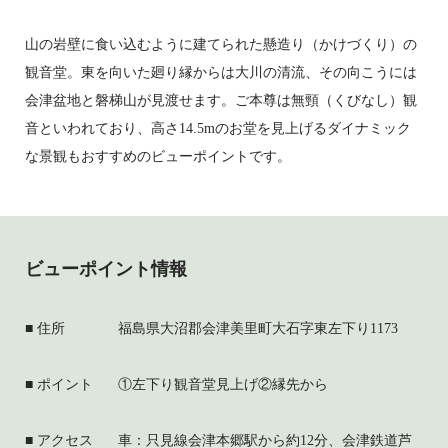
山の岩壁に食い込むように建てられた懸造り（かけづくり）の
観音堂。東を向いた廻り縁からは大川の清流、その向こうには
会津盆地と磐梯山が見渡せます。ご本尊は無頸（くびなし）観
音といわれており、高さ14.5mのお堂を見上げるダイナミック
な景観もおすすめのビューポイントです。
ビューポイント情報
住所
福島県大沼郡会津美里町大石字東左下り1173
ポイント
①左下り観音堂見上げ②縁先から
アクセス
車：只見線会津本郷駅から約12分、会津鉄道芦