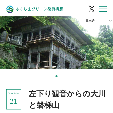
左下り観音からの大川
View Point
21
と磐梯山