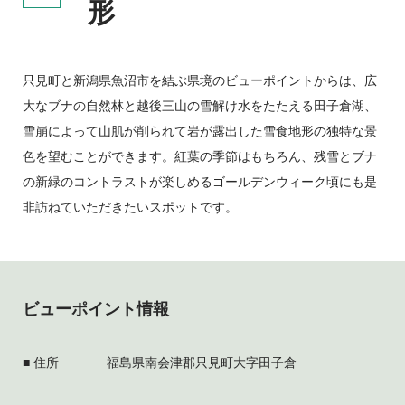
形
只見町と新潟県魚沼市を結ぶ県境のビューポイントからは、広
大なブナの自然林と越後三山の雪解け水をたたえる田子倉湖、
雪崩によって山肌が削られて岩が露出した雪食地形の独特な景
色を望むことができます。紅葉の季節はもちろん、残雪とブナ
の新緑のコントラストが楽しめるゴールデンウィーク頃にも是
非訪ねていただきたいスポットです。
ビューポイント情報
住所
福島県南会津郡只見町大字田子倉