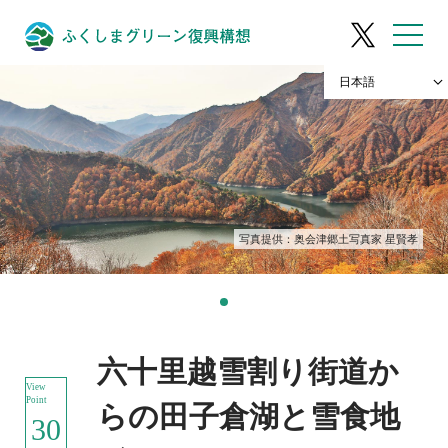
写真提供：奥会津郷土写真家 星賢孝
六十里越雪割り街道か
View
Point
らの田子倉湖と雪食地
30