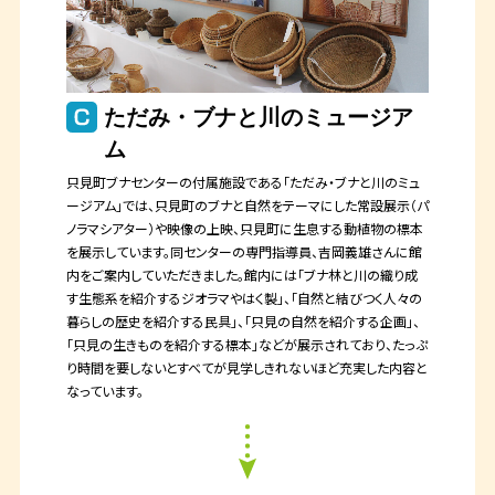
ただみ・ブナと川のミュージア
ム
只見町ブナセンターの付属施設である「ただみ・ブナと川のミュ
ージアム」では、只見町のブナと自然をテーマにした常設展示（パ
ノラマシアター）や映像の上映、只見町に生息する動植物の標本
を展示しています。同センターの専門指導員、吉岡義雄さんに館
内をご案内していただきました。館内には「ブナ林と川の織り成
す生態系を紹介するジオラマやはく製」、「自然と結びつく人々の
暮らしの歴史を紹介する民具」、「只見の自然を紹介する企画」、
「只見の生きものを紹介する標本」などが展示されており、たっぷ
り時間を要しないとすべてが見学しきれないほど充実した内容と
なっています。