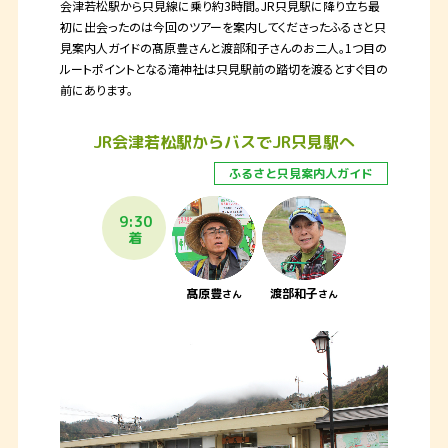
会津若松駅から只見線に乗り約3時間。JR只見駅に降り立ち最
初に出会ったのは今回のツアーを案内してくださったふるさと只
見案内人ガイドの髙原豊さんと渡部和子さんのお二人。1つ目の
ルートポイントとなる滝神社は只見駅前の踏切を渡るとすぐ目の
前にあります。
JR
会津若松駅からバスで
JR
只見駅へ
ふるさと只見
案内人ガイド
9:30
着
髙原豊
渡部和子
さん
さん