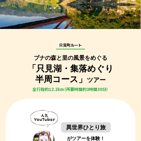
只見町ルート
ブナの森と里の風景をめぐる
「只見湖・集落めぐり
半周コース」
ツアー
全行程約12.2km（所要時間約3時間30分）
異世界ひとり旅
がツアーを体験！