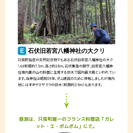
石伏旧若宮八幡神社の大クリ
只見町指定の天然記念物でもある石伏旧若宮八幡神社の大ク
リは幹周約7.5m、高さ約18m。石伏集落の鎮守、旧若宮八幡神
社境内裏の山の斜面に生育する巨木で国内最大級といわれてい
ます。当神社は昭和59年、ダム建設のために移転しましたが境内
地にはオオヤマザクラの巨木（幹周約3.9m）もあります。
昼食は、只見町唯一のフランス料理店「ガレ
ット・エ・ポムポム」にて。