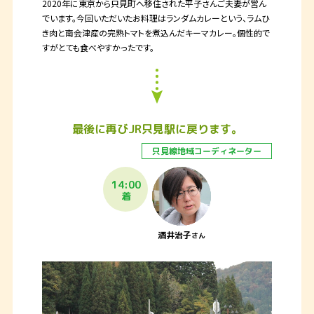
2020年に東京から只見町へ移住された平子さんご夫妻が営ん
でいます。今回いただいたお料理はランダムカレーという、ラムひ
き肉と南会津産の完熟トマトを煮込んだキーマカレー。個性的で
すがとても食べやすかったです。
最後に再び
JR
只見駅に戻ります。
只見線地域
コーディネーター
14:00
着
酒井治子
さん