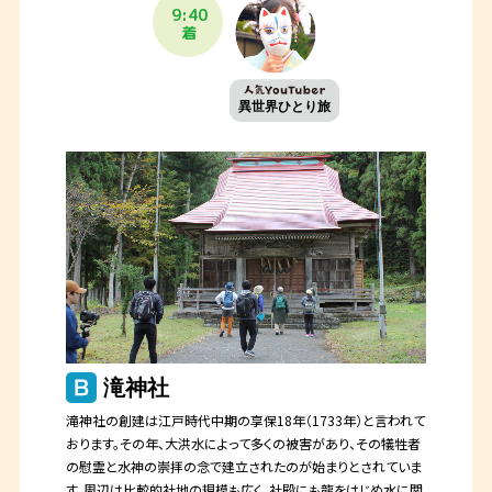
9:40
着
異世界ひとり旅
滝神社
滝神社の創建は江戸時代中期の享保18年（1733年）と言われて
おります。その年、大洪水によって多くの被害があり、その犠牲者
の慰霊と水神の崇拝の念で建立されたのが始まりとされていま
す。周辺は比較的社地の規模も広く、社殿にも龍をはじめ水に関