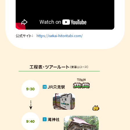
公式サイト：
https://isekai-hitoritabi.com/