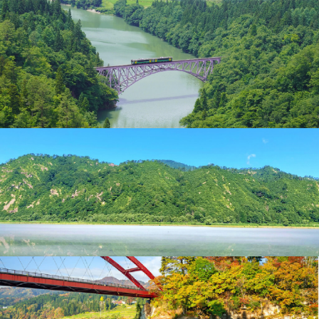
「
只
見
湖
・
集
落
め
ぐ
り
コ
ー
ス
」
ツ
ア
ー
レ
ポ
ー
ト