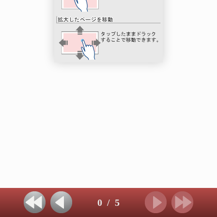
0
/
5