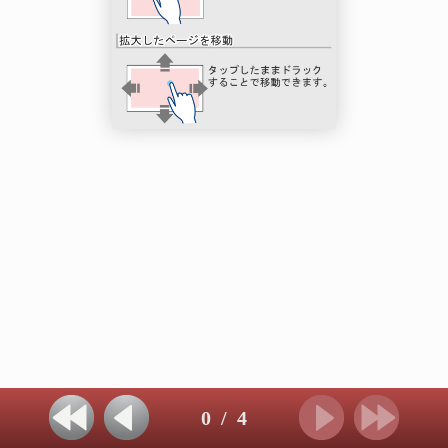
0
/
4