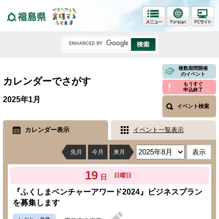
福島県
複数期間開催
のイベント
カレンダーでさがす
もうすぐ
申込終了
2025年1月
イベント検索
カレンダー表示
イベント一覧表示
先月
今月
来月
19
日曜日
日
『ふくしまベンチャーアワード2024』ビジネスプラン
を募集します