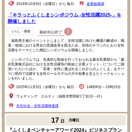
2024年10月9日（水曜日）から 毎日
産業振興課
「キラっとふくしまシンポジウム -女性活躍2025-」を
開催しました
くらし・環境
福島県主催のイベントとしまして、女性活躍に向けた機運の醸成や、職
場・地域における男女の意識改革を図るため、別添のチラシのとおり女性
活躍をテーマとした標記シンポジウムを開催しました。
シンポジウムでは、先進的な取組を行っておられる森永乳業様から「森
永乳業株式会社における女性活躍等の取組と企業メリット」についてご講
演いただいたほか、「若者・女性に選ばれるこれからのふくしま」をテー
マに県内で活躍する女性ロールモデルの方や知事を交えたトークセッショ
ンを行いました。
2025年11月5日（水曜日）から 毎日
14時00分～15時15分
ウェディング エルティ（福島市野田町1丁目10－41）
共生社会・女性活躍推進課
17
月曜日
日
『ふくしまベンチャーアワード2024』ビジネスプラン