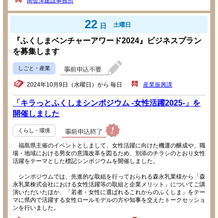
南会津建設事務所
22
土曜日
日
『ふくしまベンチャーアワード2024』ビジネスプラン
を募集します
しごと・産業
2024年10月9日（水曜日）から 毎日
産業振興課
「キラっとふくしまシンポジウム -女性活躍2025-」を
開催しました
くらし・環境
福島県主催のイベントとしまして、女性活躍に向けた機運の醸成や、職
場・地域における男女の意識改革を図るため、別添のチラシのとおり女性
活躍をテーマとした標記シンポジウムを開催しました。
シンポジウムでは、先進的な取組を行っておられる森永乳業様から「森
永乳業株式会社における女性活躍等の取組と企業メリット」についてご講
演いただいたほか、「若者・女性に選ばれるこれからのふくしま」をテー
マに県内で活躍する女性ロールモデルの方や知事を交えたトークセッショ
ンを行いました。