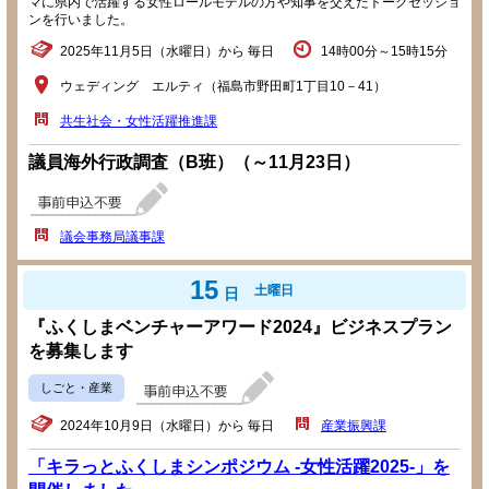
マに県内で活躍する女性ロールモデルの方や知事を交えたトークセッショ
ンを行いました。
2025年11月5日（水曜日）から 毎日
14時00分～15時15分
ウェディング エルティ（福島市野田町1丁目10－41）
共生社会・女性活躍推進課
議員海外行政調査（B班）（～11月23日）
議会事務局議事課
15
土曜日
日
『ふくしまベンチャーアワード2024』ビジネスプラン
を募集します
しごと・産業
2024年10月9日（水曜日）から 毎日
産業振興課
「キラっとふくしまシンポジウム -女性活躍2025-」を