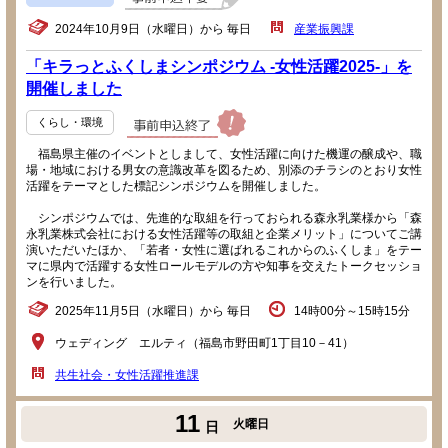
2024年10月9日（水曜日）から 毎日
産業振興課
「キラっとふくしまシンポジウム -女性活躍2025-」を
開催しました
くらし・環境
福島県主催のイベントとしまして、女性活躍に向けた機運の醸成や、職
場・地域における男女の意識改革を図るため、別添のチラシのとおり女性
活躍をテーマとした標記シンポジウムを開催しました。
シンポジウムでは、先進的な取組を行っておられる森永乳業様から「森
永乳業株式会社における女性活躍等の取組と企業メリット」についてご講
演いただいたほか、「若者・女性に選ばれるこれからのふくしま」をテー
マに県内で活躍する女性ロールモデルの方や知事を交えたトークセッショ
ンを行いました。
2025年11月5日（水曜日）から 毎日
14時00分～15時15分
ウェディング エルティ（福島市野田町1丁目10－41）
共生社会・女性活躍推進課
11
火曜日
日