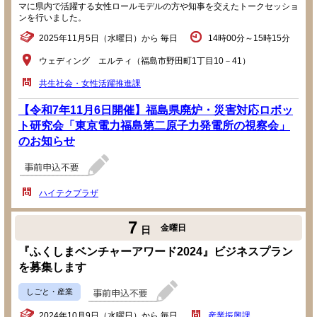
マに県内で活躍する女性ロールモデルの方や知事を交えたトークセッショ
ンを行いました。
2025年11月5日（水曜日）から 毎日
14時00分～15時15分
ウェディング エルティ（福島市野田町1丁目10－41）
共生社会・女性活躍推進課
【令和7年11月6日開催】福島県廃炉・災害対応ロボッ
ト研究会「東京電力福島第二原子力発電所の視察会」
のお知らせ
ハイテクプラザ
7
金曜日
日
『ふくしまベンチャーアワード2024』ビジネスプラン
を募集します
しごと・産業
2024年10月9日（水曜日）から 毎日
産業振興課