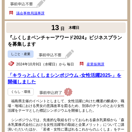
議会事務局議事課
13
木曜日
日
『ふくしまベンチャーアワード2024』ビジネスプラン
を募集します
しごと・産業
2024年10月9日（水曜日）から 毎日
産業振興課
「キラっとふくしまシンポジウム -女性活躍2025-」を
開催しました
くらし・環境
福島県主催のイベントとしまして、女性活躍に向けた機運の醸成や、職
場・地域における男女の意識改革を図るため、別添のチラシのとおり女性
活躍をテーマとした標記シンポジウムを開催しました。
シンポジウムでは、先進的な取組を行っておられる森永乳業様から「森
永乳業株式会社における女性活躍等の取組と企業メリット」についてご講
演いただいたほか、「若者・女性に選ばれるこれからのふくしま」をテー