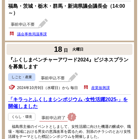
福島・茨城・栃木・群馬・新潟県議会議長会（14:00
～）
議会事務局議事課
18
火曜日
日
『ふくしまベンチャーアワード2024』ビジネスプラン
を募集します
しごと・産業
2024年10月9日（水曜日）から 毎日
産業振興課
「キラっとふくしまシンポジウム -女性活躍2025-」を
開催しました
くらし・環境
福島県主催のイベントとしまして、女性活躍に向けた機運の醸成や、職
場・地域における男女の意識改革を図るため、別添のチラシのとおり女性
活躍をテーマとした標記シンポジウムを開催しました。