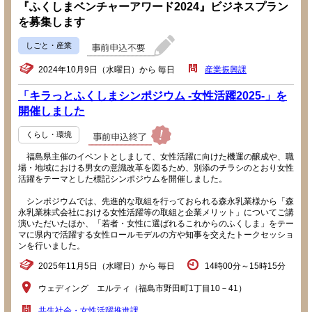
『ふくしまベンチャーアワード2024』ビジネスプラン
を募集します
しごと・産業
2024年10月9日（水曜日）から 毎日
産業振興課
「キラっとふくしまシンポジウム -女性活躍2025-」を
開催しました
くらし・環境
福島県主催のイベントとしまして、女性活躍に向けた機運の醸成や、職
場・地域における男女の意識改革を図るため、別添のチラシのとおり女性
活躍をテーマとした標記シンポジウムを開催しました。
シンポジウムでは、先進的な取組を行っておられる森永乳業様から「森
永乳業株式会社における女性活躍等の取組と企業メリット」についてご講
演いただいたほか、「若者・女性に選ばれるこれからのふくしま」をテー
マに県内で活躍する女性ロールモデルの方や知事を交えたトークセッショ
ンを行いました。
2025年11月5日（水曜日）から 毎日
14時00分～15時15分
ウェディング エルティ（福島市野田町1丁目10－41）
共生社会・女性活躍推進課