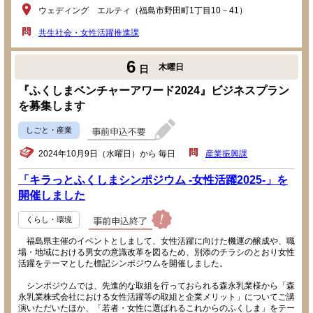
ウェディング エルティ（福島市野田町1丁目10－41）
共生社会・女性活躍推進課
6
木曜日
日
『ふくしまベンチャーアワード2024』ビジネスプラン
を募集します
しごと・産業
2024年10月9日（水曜日）から 毎日
産業振興課
「キラっとふくしまシンポジウム -女性活躍2025-」を
開催しました
くらし・環境
福島県主催のイベントとしまして、女性活躍に向けた機運の醸成や、職
場・地域における男女の意識改革を図るため、別添のチラシのとおり女性
活躍をテーマとした標記シンポジウムを開催しました。
シンポジウムでは、先進的な取組を行っておられる森永乳業様から「森
永乳業株式会社における女性活躍等の取組と企業メリット」についてご講
演いただいたほか、「若者・女性に選ばれるこれからのふくしま」をテー