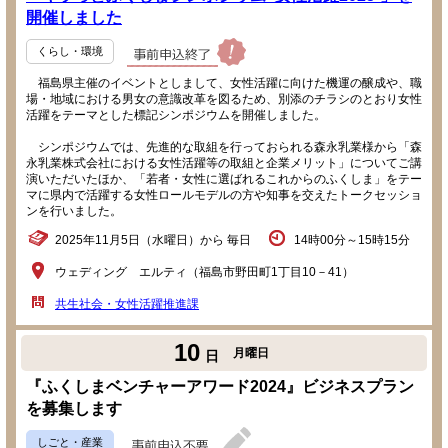
開催しました
くらし・環境
福島県主催のイベントとしまして、女性活躍に向けた機運の醸成や、職
場・地域における男女の意識改革を図るため、別添のチラシのとおり女性
活躍をテーマとした標記シンポジウムを開催しました。
シンポジウムでは、先進的な取組を行っておられる森永乳業様から「森
永乳業株式会社における女性活躍等の取組と企業メリット」についてご講
演いただいたほか、「若者・女性に選ばれるこれからのふくしま」をテー
マに県内で活躍する女性ロールモデルの方や知事を交えたトークセッショ
ンを行いました。
2025年11月5日（水曜日）から 毎日
14時00分～15時15分
ウェディング エルティ（福島市野田町1丁目10－41）
共生社会・女性活躍推進課
10
月曜日
日
『ふくしまベンチャーアワード2024』ビジネスプラン
を募集します
しごと・産業