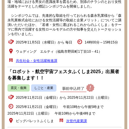
場・地域における男女の意識改革を図るため、別添のチラシのとおり女性
活躍をテーマとした標記シンポジウムを開催しました。
シンポジウムでは、先進的な取組を行っておられる森永乳業様から「森
永乳業株式会社における女性活躍等の取組と企業メリット」についてご講
演いただいたほか、「若者・女性に選ばれるこれからのふくしま」をテー
マに県内で活躍する女性ロールモデルの方や知事を交えたトークセッショ
ンを行いました。
2025年11月5日（水曜日）から 毎日
14時00分～15時15分
ウェディング エルティ（福島市野田町1丁目10－41）
共生社会・女性活躍推進課
「ロボット・航空宇宙フェスタふくしま2025」出展者
を募集します！！
震災・復興
しごと・産業
2025年11月21日（金曜日）から 2025年11月22日（土曜日）
2025年11月21日（金曜日） 午前10時から午後5時まで
2025年11月22日（土曜日） 午前10時から午後4時まで
ビッグパレットふくしま
次世代産業課