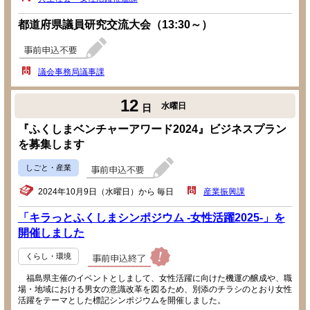
都道府県議員研究交流大会（13:30～）
議会事務局議事課
12
水曜日
日
『ふくしまベンチャーアワード2024』ビジネスプラン
を募集します
しごと・産業
2024年10月9日（水曜日）から 毎日
産業振興課
「キラっとふくしまシンポジウム -女性活躍2025-」を
開催しました
くらし・環境
福島県主催のイベントとしまして、女性活躍に向けた機運の醸成や、職
場・地域における男女の意識改革を図るため、別添のチラシのとおり女性
活躍をテーマとした標記シンポジウムを開催しました。