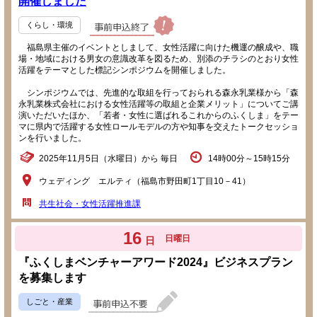
開催しました
くらし・環境
福島県主催のイベントとしまして、女性活躍に向けた機運の醸成や、職
場・地域における男女の意識改革を図るため、別添のチラシのとおり女性
活躍をテーマとした標記シンポジウムを開催しました。
シンポジウムでは、先進的な取組を行っておられる森永乳業様から「森
永乳業株式会社における女性活躍等の取組と企業メリット」についてご講
演いただいたほか、「若者・女性に選ばれるこれからのふくしま」をテー
マに県内で活躍する女性ロールモデルの方や知事を交えたトークセッショ
ンを行いました。
2025年11月5日（水曜日）から 毎日
14時00分～15時15分
ウェディング エルティ（福島市野田町1丁目10－41）
共生社会・女性活躍推進課
16
日曜日
日
『ふくしまベンチャーアワード2024』ビジネスプラン
を募集します
しごと・産業