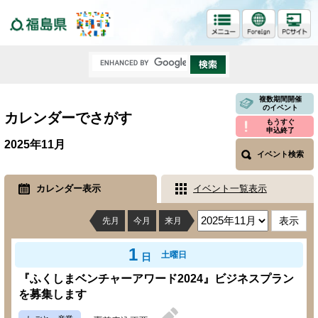
福島県
複数期間開催
のイベント
カレンダーでさがす
もうすぐ
申込終了
2025年11月
イベント検索
カレンダー表示
イベント一覧表示
先月
今月
来月
1
土曜日
日
『ふくしまベンチャーアワード2024』ビジネスプラン
を募集します