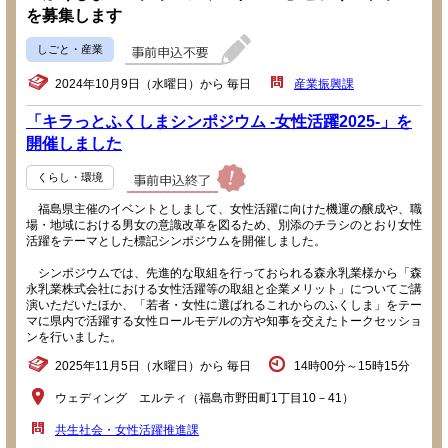
を募集します
しごと・産業
2024年10月9日（水曜日）から 毎日
産業振興課
「キラっとふくしまシンポジウム -女性活躍2025-」を
開催しました
くらし・環境
福島県主催のイベントとしまして、女性活躍に向けた機運の醸成や、職
場・地域における男女の意識改革を図るため、別添のチラシのとおり女性
活躍をテーマとした標記シンポジウムを開催しました。
シンポジウムでは、先進的な取組を行っておられる森永乳業様から「森
永乳業株式会社における女性活躍等の取組と企業メリット」についてご講
演いただいたほか、「若者・女性に選ばれるこれからのふくしま」をテー
マに県内で活躍する女性ロールモデルの方や知事を交えたトークセッショ
ンを行いました。
2025年11月5日（水曜日）から 毎日
14時00分～15時15分
ウェディング エルティ（福島市野田町1丁目10－41）
共生社会・女性活躍推進課