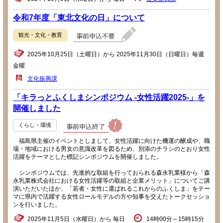
令和7年度「東北文化の日」について
観光・文化・教育
2025年10月25日（土曜日）から 2025年11月30日（日曜日）毎週
金曜
文化振興課
「キラっとふくしまシンポジウム -女性活躍2025-」を
開催しました
くらし・環境
福島県主催のイベントとしまして、女性活躍に向けた機運の醸成や、職
場・地域における男女の意識改革を図るため、別添のチラシのとおり女性
活躍をテーマとした標記シンポジウムを開催しました。
シンポジウムでは、先進的な取組を行っておられる森永乳業様から「森
永乳業株式会社における女性活躍等の取組と企業メリット」についてご講
演いただいたほか、「若者・女性に選ばれるこれからのふくしま」をテー
マに県内で活躍する女性ロールモデルの方や知事を交えたトークセッショ
ンを行いました。
2025年11月5日（水曜日）から 毎日
14時00分～15時15分