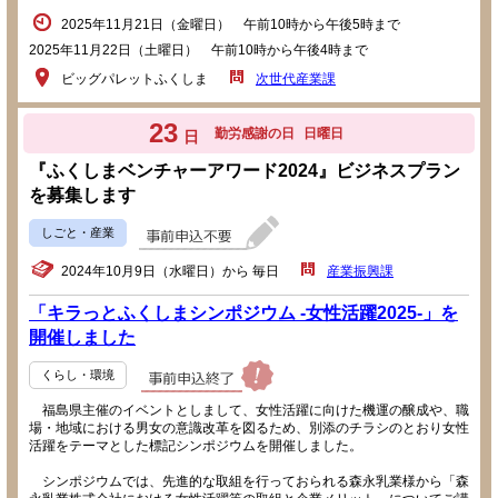
2025年11月21日（金曜日） 午前10時から午後5時まで
2025年11月22日（土曜日） 午前10時から午後4時まで
ビッグパレットふくしま
次世代産業課
23
勤労感謝の日
日曜日
日
『ふくしまベンチャーアワード2024』ビジネスプラン
を募集します
しごと・産業
2024年10月9日（水曜日）から 毎日
産業振興課
「キラっとふくしまシンポジウム -女性活躍2025-」を
開催しました
くらし・環境
福島県主催のイベントとしまして、女性活躍に向けた機運の醸成や、職
場・地域における男女の意識改革を図るため、別添のチラシのとおり女性
活躍をテーマとした標記シンポジウムを開催しました。
シンポジウムでは、先進的な取組を行っておられる森永乳業様から「森