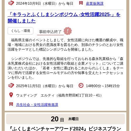
2024年10月9日（水曜日）から 毎日
産業振興課
「キラっとふくしまシンポジウム -女性活躍2025-」を
開催しました
くらし・環境
福島県主催のイベントとしまして、女性活躍に向けた機運の醸成や、職
場・地域における男女の意識改革を図るため、別添のチラシのとおり女性
活躍をテーマとした標記シンポジウムを開催しました。
シンポジウムでは、先進的な取組を行っておられる森永乳業様から「森
永乳業株式会社における女性活躍等の取組と企業メリット」についてご講
演いただいたほか、「若者・女性に選ばれるこれからのふくしま」をテー
マに県内で活躍する女性ロールモデルの方や知事を交えたトークセッショ
ンを行いました。
2025年11月5日（水曜日）から 毎日
14時00分～15時15分
ウェディング エルティ（福島市野田町1丁目10－41）
共生社会・女性活躍推進課
20
木曜日
日
『ふくしまベンチャーアワード2024』ビジネスプラン