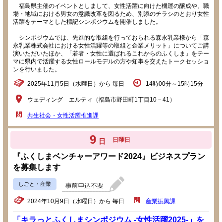
福島県主催のイベントとしまして、女性活躍に向けた機運の醸成や、職
場・地域における男女の意識改革を図るため、別添のチラシのとおり女性
活躍をテーマとした標記シンポジウムを開催しました。
シンポジウムでは、先進的な取組を行っておられる森永乳業様から「森
永乳業株式会社における女性活躍等の取組と企業メリット」についてご講
演いただいたほか、「若者・女性に選ばれるこれからのふくしま」をテー
マに県内で活躍する女性ロールモデルの方や知事を交えたトークセッショ
ンを行いました。
2025年11月5日（水曜日）から 毎日
14時00分～15時15分
ウェディング エルティ（福島市野田町1丁目10－41）
共生社会・女性活躍推進課
9
日曜日
日
『ふくしまベンチャーアワード2024』ビジネスプラン
を募集します
しごと・産業
2024年10月9日（水曜日）から 毎日
産業振興課
「キラっとふくしまシンポジウム -女性活躍2025-」を