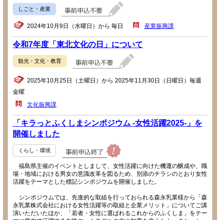
しごと・産業
2024年10月9日（水曜日）から 毎日
産業振興課
令和7年度「東北文化の日」について
観光・文化・教育
2025年10月25日（土曜日）から 2025年11月30日（日曜日）毎週
金曜
文化振興課
「キラっとふくしまシンポジウム -女性活躍2025-」を
開催しました
くらし・環境
福島県主催のイベントとしまして、女性活躍に向けた機運の醸成や、職
場・地域における男女の意識改革を図るため、別添のチラシのとおり女性
活躍をテーマとした標記シンポジウムを開催しました。
シンポジウムでは、先進的な取組を行っておられる森永乳業様から「森
永乳業株式会社における女性活躍等の取組と企業メリット」についてご講
演いただいたほか、「若者・女性に選ばれるこれからのふくしま」をテー