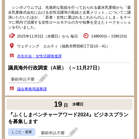
シンポジウムでは、先進的な取組を行っておられる森永乳業様から「森
永乳業株式会社における女性活躍等の取組と企業メリット」についてご講
演いただいたほか、「若者・女性に選ばれるこれからのふくしま」をテー
マに県内で活躍する女性ロールモデルの方や知事を交えたトークセッショ
ンを行いました。
2025年11月5日（水曜日）から 毎日
14時00分～15時15分
ウェディング エルティ（福島市野田町1丁目10－41）
共生社会・女性活躍推進課
議員海外行政調査（A班）（～11月27日）
議会事務局議事課
19
水曜日
日
『ふくしまベンチャーアワード2024』ビジネスプラン
を募集します
しごと・産業