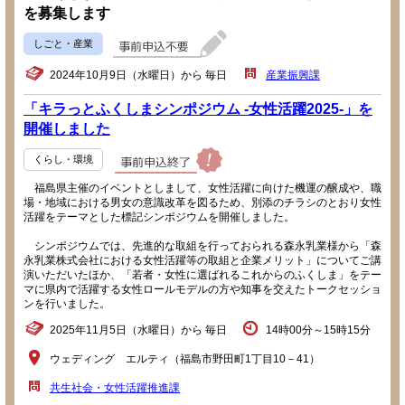
を募集します
しごと・産業
2024年10月9日（水曜日）から 毎日
産業振興課
「キラっとふくしまシンポジウム -女性活躍2025-」を
開催しました
くらし・環境
福島県主催のイベントとしまして、女性活躍に向けた機運の醸成や、職
場・地域における男女の意識改革を図るため、別添のチラシのとおり女性
活躍をテーマとした標記シンポジウムを開催しました。
シンポジウムでは、先進的な取組を行っておられる森永乳業様から「森
永乳業株式会社における女性活躍等の取組と企業メリット」についてご講
演いただいたほか、「若者・女性に選ばれるこれからのふくしま」をテー
マに県内で活躍する女性ロールモデルの方や知事を交えたトークセッショ
ンを行いました。
2025年11月5日（水曜日）から 毎日
14時00分～15時15分
ウェディング エルティ（福島市野田町1丁目10－41）
共生社会・女性活躍推進課