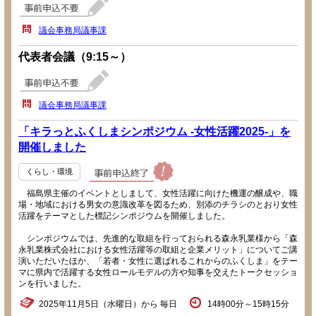
議会事務局議事課
代表者会議（9:15～）
議会事務局議事課
「キラっとふくしまシンポジウム -女性活躍2025-」を
開催しました
くらし・環境
福島県主催のイベントとしまして、女性活躍に向けた機運の醸成や、職
場・地域における男女の意識改革を図るため、別添のチラシのとおり女性
活躍をテーマとした標記シンポジウムを開催しました。
シンポジウムでは、先進的な取組を行っておられる森永乳業様から「森
永乳業株式会社における女性活躍等の取組と企業メリット」についてご講
演いただいたほか、「若者・女性に選ばれるこれからのふくしま」をテー
マに県内で活躍する女性ロールモデルの方や知事を交えたトークセッショ
ンを行いました。
2025年11月5日（水曜日）から 毎日
14時00分～15時15分