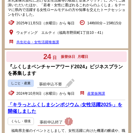
永乳業株式会社における女性活躍等の取組と企業メリット」についてご講
演いただいたほか、「若者・女性に選ばれるこれからのふくしま」をテー
マに県内で活躍する女性ロールモデルの方や知事を交えたトークセッショ
ンを行いました。
2025年11月5日（水曜日）から 毎日
14時00分～15時15分
ウェディング エルティ（福島市野田町1丁目10－41）
共生社会・女性活躍推進課
24
振替休日
月曜日
日
『ふくしまベンチャーアワード2024』ビジネスプラン
を募集します
しごと・産業
2024年10月9日（水曜日）から 毎日
産業振興課
「キラっとふくしまシンポジウム -女性活躍2025-」を
開催しました
くらし・環境
福島県主催のイベントとしまして、女性活躍に向けた機運の醸成や、職