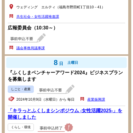
ウェディング エルティ（福島市野田町1丁目10－41）
共生社会・女性活躍推進課
広報委員会（10:30～）
議会事務局議事課
8
土曜日
日
『ふくしまベンチャーアワード2024』ビジネスプラン
を募集します
しごと・産業
2024年10月9日（水曜日）から 毎日
産業振興課
「キラっとふくしまシンポジウム -女性活躍2025-」を
開催しました
くらし・環境