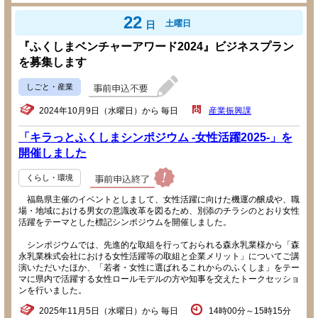
22
土曜日
日
『ふくしまベンチャーアワード2024』ビジネスプラン
を募集します
しごと・産業
2024年10月9日（水曜日）から 毎日
産業振興課
「キラっとふくしまシンポジウム -女性活躍2025-」を
開催しました
くらし・環境
福島県主催のイベントとしまして、女性活躍に向けた機運の醸成や、職
場・地域における男女の意識改革を図るため、別添のチラシのとおり女性
活躍をテーマとした標記シンポジウムを開催しました。
シンポジウムでは、先進的な取組を行っておられる森永乳業様から「森
永乳業株式会社における女性活躍等の取組と企業メリット」についてご講
演いただいたほか、「若者・女性に選ばれるこれからのふくしま」をテー
マに県内で活躍する女性ロールモデルの方や知事を交えたトークセッショ
ンを行いました。
2025年11月5日（水曜日）から 毎日
14時00分～15時15分