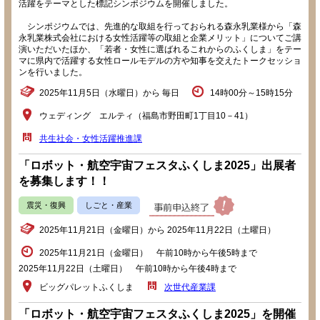
活躍をテーマとした標記シンポジウムを開催しました。
シンポジウムでは、先進的な取組を行っておられる森永乳業様から「森
永乳業株式会社における女性活躍等の取組と企業メリット」についてご講
演いただいたほか、「若者・女性に選ばれるこれからのふくしま」をテー
マに県内で活躍する女性ロールモデルの方や知事を交えたトークセッショ
ンを行いました。
2025年11月5日（水曜日）から 毎日
14時00分～15時15分
ウェディング エルティ（福島市野田町1丁目10－41）
共生社会・女性活躍推進課
「ロボット・航空宇宙フェスタふくしま2025」出展者
を募集します！！
震災・復興
しごと・産業
2025年11月21日（金曜日）から 2025年11月22日（土曜日）
2025年11月21日（金曜日） 午前10時から午後5時まで
2025年11月22日（土曜日） 午前10時から午後4時まで
ビッグパレットふくしま
次世代産業課
「ロボット・航空宇宙フェスタふくしま2025」を開催