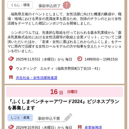
くらし・環境
福島県主催のイベントとしまして、女性活躍に向けた機運の醸成や、職
場・地域における男女の意識改革を図るため、別添のチラシのとおり女性
活躍をテーマとした標記シンポジウムを開催しました。
シンポジウムでは、先進的な取組を行っておられる森永乳業様から「森
永乳業株式会社における女性活躍等の取組と企業メリット」についてご講
演いただいたほか、「若者・女性に選ばれるこれからのふくしま」をテー
マに県内で活躍する女性ロールモデルの方や知事を交えたトークセッショ
ンを行いました。
2025年11月5日（水曜日）から 毎日
14時00分～15時15分
ウェディング エルティ（福島市野田町1丁目10－41）
共生社会・女性活躍推進課
16
日曜日
日
『ふくしまベンチャーアワード2024』ビジネスプラン
を募集します
しごと・産業
2024年10月9日（水曜日）から 毎日
産業振興課