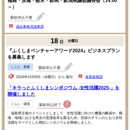
福島・茨城・栃木・群馬・新潟県議会議長会（14:00
～）
議会事務局議事課
18
火曜日
日
『ふくしまベンチャーアワード2024』ビジネスプラン
を募集します
しごと・産業
2024年10月9日（水曜日）から 毎日
産業振興課
「キラっとふくしまシンポジウム -女性活躍2025-」を
開催しました
くらし・環境
福島県主催のイベントとしまして、女性活躍に向けた機運の醸成や、職
場・地域における男女の意識改革を図るため、別添のチラシのとおり女性
活躍をテーマとした標記シンポジウムを開催しました。