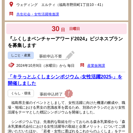
ウェディング エルティ（福島市野田町1丁目10－41）
共生社会・女性活躍推進課
30
日曜日
日
『ふくしまベンチャーアワード2024』ビジネスプラン
を募集します
しごと・産業
2024年10月9日（水曜日）から 毎日
産業振興課
「キラっとふくしまシンポジウム -女性活躍2025-」を
開催しました
くらし・環境
福島県主催のイベントとしまして、女性活躍に向けた機運の醸成や、職
場・地域における男女の意識改革を図るため、別添のチラシのとおり女性
活躍をテーマとした標記シンポジウムを開催しました。
シンポジウムでは、先進的な取組を行っておられる森永乳業様から「森
永乳業株式会社における女性活躍等の取組と企業メリット」についてご講
演いただいたほか、「若者・女性に選ばれるこれからのふくしま」をテー