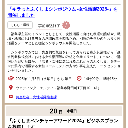
「キラっとふくしまシンポジウム -女性活躍2025-」を
開催しました
くらし・環境
福島県主催のイベントとしまして、女性活躍に向けた機運の醸成や、職
場・地域における男女の意識改革を図るため、別添のチラシのとおり女性
活躍をテーマとした標記シンポジウムを開催しました。
シンポジウムでは、先進的な取組を行っておられる森永乳業様から「森
永乳業株式会社における女性活躍等の取組と企業メリット」についてご講
演いただいたほか、「若者・女性に選ばれるこれからのふくしま」をテー
マに県内で活躍する女性ロールモデルの方や知事を交えたトークセッショ
ンを行いました。
2025年11月5日（水曜日）から 毎日
14時00分～15時15分
ウェディング エルティ（福島市野田町1丁目10－41）
共生社会・女性活躍推進課
20
木曜日
日
『ふくしまベンチャーアワード2024』ビジネスプラン
を募集します