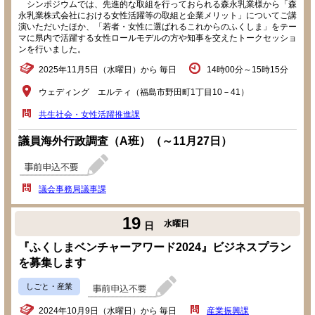
シンポジウムでは、先進的な取組を行っておられる森永乳業様から「森
永乳業株式会社における女性活躍等の取組と企業メリット」についてご講
演いただいたほか、「若者・女性に選ばれるこれからのふくしま」をテー
マに県内で活躍する女性ロールモデルの方や知事を交えたトークセッショ
ンを行いました。
2025年11月5日（水曜日）から 毎日
14時00分～15時15分
ウェディング エルティ（福島市野田町1丁目10－41）
共生社会・女性活躍推進課
議員海外行政調査（A班）（～11月27日）
議会事務局議事課
19
水曜日
日
『ふくしまベンチャーアワード2024』ビジネスプラン
を募集します
しごと・産業
2024年10月9日（水曜日）から 毎日
産業振興課