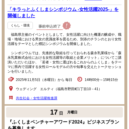
「キラっとふくしまシンポジウム -女性活躍2025-」を
開催しました
くらし・環境
福島県主催のイベントとしまして、女性活躍に向けた機運の醸成や、職
場・地域における男女の意識改革を図るため、別添のチラシのとおり女性
活躍をテーマとした標記シンポジウムを開催しました。
シンポジウムでは、先進的な取組を行っておられる森永乳業様から「森
永乳業株式会社における女性活躍等の取組と企業メリット」についてご講
演いただいたほか、「若者・女性に選ばれるこれからのふくしま」をテー
マに県内で活躍する女性ロールモデルの方や知事を交えたトークセッショ
ンを行いました。
2025年11月5日（水曜日）から 毎日
14時00分～15時15分
ウェディング エルティ（福島市野田町1丁目10－41）
共生社会・女性活躍推進課
17
月曜日
日
『ふくしまベンチャーアワード2024』ビジネスプラン
を募集します