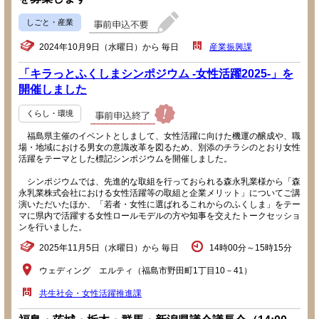
しごと・産業
2024年10月9日（水曜日）から 毎日
産業振興課
「キラっとふくしまシンポジウム -女性活躍2025-」を
開催しました
くらし・環境
福島県主催のイベントとしまして、女性活躍に向けた機運の醸成や、職
場・地域における男女の意識改革を図るため、別添のチラシのとおり女性
活躍をテーマとした標記シンポジウムを開催しました。
シンポジウムでは、先進的な取組を行っておられる森永乳業様から「森
永乳業株式会社における女性活躍等の取組と企業メリット」についてご講
演いただいたほか、「若者・女性に選ばれるこれからのふくしま」をテー
マに県内で活躍する女性ロールモデルの方や知事を交えたトークセッショ
ンを行いました。
2025年11月5日（水曜日）から 毎日
14時00分～15時15分
ウェディング エルティ（福島市野田町1丁目10－41）
共生社会・女性活躍推進課