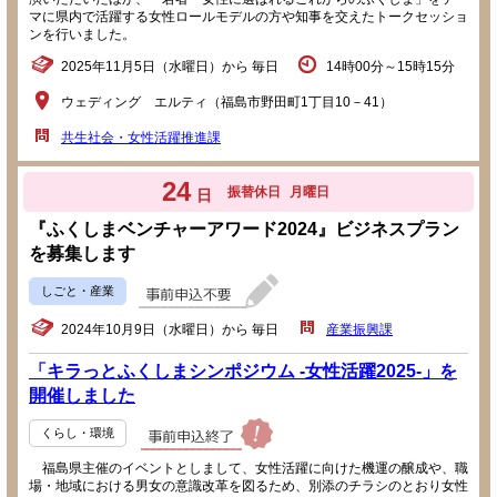
マに県内で活躍する女性ロールモデルの方や知事を交えたトークセッショ
ンを行いました。
2025年11月5日（水曜日）から 毎日
14時00分～15時15分
ウェディング エルティ（福島市野田町1丁目10－41）
共生社会・女性活躍推進課
24
振替休日
月曜日
日
『ふくしまベンチャーアワード2024』ビジネスプラン
を募集します
しごと・産業
2024年10月9日（水曜日）から 毎日
産業振興課
「キラっとふくしまシンポジウム -女性活躍2025-」を
開催しました
くらし・環境
福島県主催のイベントとしまして、女性活躍に向けた機運の醸成や、職
場・地域における男女の意識改革を図るため、別添のチラシのとおり女性