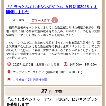
「キラっとふくしまシンポジウム -女性活躍2025-」を
開催しました
くらし・環境
福島県主催のイベントとしまして、女性活躍に向けた機運の醸成や、職
場・地域における男女の意識改革を図るため、別添のチラシのとおり女性
活躍をテーマとした標記シンポジウムを開催しました。
シンポジウムでは、先進的な取組を行っておられる森永乳業様から「森
永乳業株式会社における女性活躍等の取組と企業メリット」についてご講
演いただいたほか、「若者・女性に選ばれるこれからのふくしま」をテー
マに県内で活躍する女性ロールモデルの方や知事を交えたトークセッショ
ンを行いました。
2025年11月5日（水曜日）から 毎日
14時00分～15時15分
ウェディング エルティ（福島市野田町1丁目10－41）
共生社会・女性活躍推進課
27
木曜日
日
『ふくしまベンチャーアワード2024』ビジネスプラン
を募集します