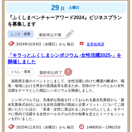
29
土曜日
日
『ふくしまベンチャーアワード2024』ビジネスプラン
を募集します
しごと・産業
2024年10月9日（水曜日）から 毎日
産業振興課
「キラっとふくしまシンポジウム -女性活躍2025-」を
開催しました
くらし・環境
福島県主催のイベントとしまして、女性活躍に向けた機運の醸成や、職
場・地域における男女の意識改革を図るため、別添のチラシのとおり女性
活躍をテーマとした標記シンポジウムを開催しました。
シンポジウムでは、先進的な取組を行っておられる森永乳業様から「森
永乳業株式会社における女性活躍等の取組と企業メリット」についてご講
演いただいたほか、「若者・女性に選ばれるこれからのふくしま」をテー
マに県内で活躍する女性ロールモデルの方や知事を交えたトークセッショ
ンを行いました。
2025年11月5日（水曜日）から 毎日
14時00分～15時15分