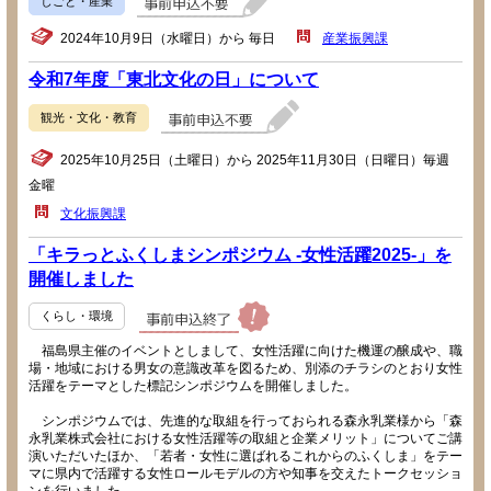
しごと・産業
2024年10月9日（水曜日）から 毎日
産業振興課
令和7年度「東北文化の日」について
観光・文化・教育
2025年10月25日（土曜日）から 2025年11月30日（日曜日）毎週
金曜
文化振興課
「キラっとふくしまシンポジウム -女性活躍2025-」を
開催しました
くらし・環境
福島県主催のイベントとしまして、女性活躍に向けた機運の醸成や、職
場・地域における男女の意識改革を図るため、別添のチラシのとおり女性
活躍をテーマとした標記シンポジウムを開催しました。
シンポジウムでは、先進的な取組を行っておられる森永乳業様から「森
永乳業株式会社における女性活躍等の取組と企業メリット」についてご講
演いただいたほか、「若者・女性に選ばれるこれからのふくしま」をテー
マに県内で活躍する女性ロールモデルの方や知事を交えたトークセッショ
ンを行いました。