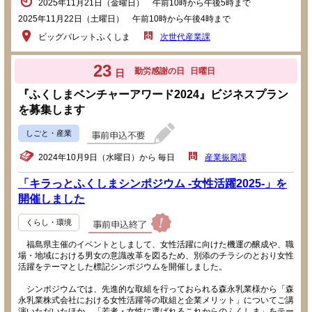
2025年11月21日（金曜日） 午前10時から午後5時まで
2025年11月22日（土曜日） 午前10時から午後4時まで
ビッグパレットふくしま
次世代産業課
23
勤労感謝の日
日曜日
日
『ふくしまベンチャーアワード2024』ビジネスプラン
を募集します
しごと・産業
2024年10月9日（水曜日）から 毎日
産業振興課
「キラっとふくしまシンポジウム -女性活躍2025-」を
開催しました
くらし・環境
福島県主催のイベントとしまして、女性活躍に向けた機運の醸成や、職
場・地域における男女の意識改革を図るため、別添のチラシのとおり女性
活躍をテーマとした標記シンポジウムを開催しました。
シンポジウムでは、先進的な取組を行っておられる森永乳業様から「森
永乳業株式会社における女性活躍等の取組と企業メリット」についてご講
演いただいたほか、「若者・女性に選ばれるこれからのふくしま」をテー