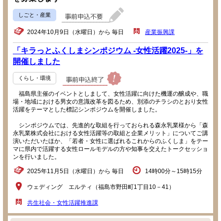
しごと・産業
2024年10月9日（水曜日）から 毎日
産業振興課
「キラっとふくしまシンポジウム -女性活躍2025-」を
開催しました
くらし・環境
福島県主催のイベントとしまして、女性活躍に向けた機運の醸成や、職
場・地域における男女の意識改革を図るため、別添のチラシのとおり女性
活躍をテーマとした標記シンポジウムを開催しました。
シンポジウムでは、先進的な取組を行っておられる森永乳業様から「森
永乳業株式会社における女性活躍等の取組と企業メリット」についてご講
演いただいたほか、「若者・女性に選ばれるこれからのふくしま」をテー
マに県内で活躍する女性ロールモデルの方や知事を交えたトークセッショ
ンを行いました。
2025年11月5日（水曜日）から 毎日
14時00分～15時15分
ウェディング エルティ（福島市野田町1丁目10－41）
共生社会・女性活躍推進課