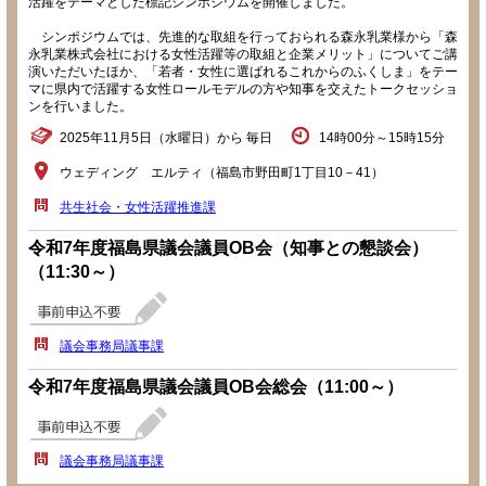
活躍をテーマとした標記シンポジウムを開催しました。
シンポジウムでは、先進的な取組を行っておられる森永乳業様から「森
永乳業株式会社における女性活躍等の取組と企業メリット」についてご講
演いただいたほか、「若者・女性に選ばれるこれからのふくしま」をテー
マに県内で活躍する女性ロールモデルの方や知事を交えたトークセッショ
ンを行いました。
2025年11月5日（水曜日）から 毎日
14時00分～15時15分
ウェディング エルティ（福島市野田町1丁目10－41）
共生社会・女性活躍推進課
令和7年度福島県議会議員OB会（知事との懇談会）
（11:30～）
議会事務局議事課
令和7年度福島県議会議員OB会総会（11:00～）
議会事務局議事課