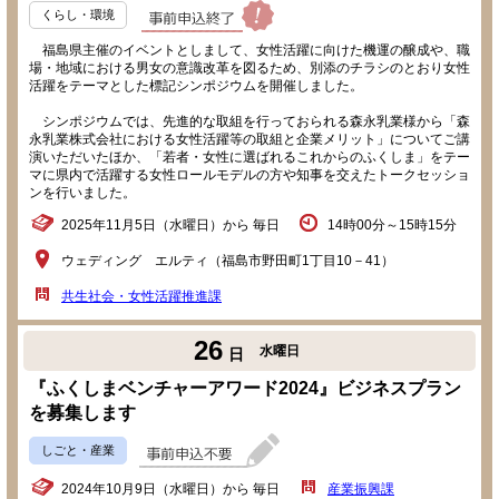
くらし・環境
福島県主催のイベントとしまして、女性活躍に向けた機運の醸成や、職
場・地域における男女の意識改革を図るため、別添のチラシのとおり女性
活躍をテーマとした標記シンポジウムを開催しました。
シンポジウムでは、先進的な取組を行っておられる森永乳業様から「森
永乳業株式会社における女性活躍等の取組と企業メリット」についてご講
演いただいたほか、「若者・女性に選ばれるこれからのふくしま」をテー
マに県内で活躍する女性ロールモデルの方や知事を交えたトークセッショ
ンを行いました。
2025年11月5日（水曜日）から 毎日
14時00分～15時15分
ウェディング エルティ（福島市野田町1丁目10－41）
共生社会・女性活躍推進課
26
水曜日
日
『ふくしまベンチャーアワード2024』ビジネスプラン
を募集します
しごと・産業
2024年10月9日（水曜日）から 毎日
産業振興課