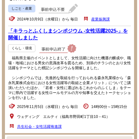
しごと・産業
2024年10月9日（水曜日）から 毎日
産業振興課
「キラっとふくしまシンポジウム -女性活躍2025-」を
開催しました
くらし・環境
福島県主催のイベントとしまして、女性活躍に向けた機運の醸成や、職
場・地域における男女の意識改革を図るため、別添のチラシのとおり女性
活躍をテーマとした標記シンポジウムを開催しました。
シンポジウムでは、先進的な取組を行っておられる森永乳業様から「森
永乳業株式会社における女性活躍等の取組と企業メリット」についてご講
演いただいたほか、「若者・女性に選ばれるこれからのふくしま」をテー
マに県内で活躍する女性ロールモデルの方や知事を交えたトークセッショ
ンを行いました。
2025年11月5日（水曜日）から 毎日
14時00分～15時15分
ウェディング エルティ（福島市野田町1丁目10－41）
共生社会・女性活躍推進課