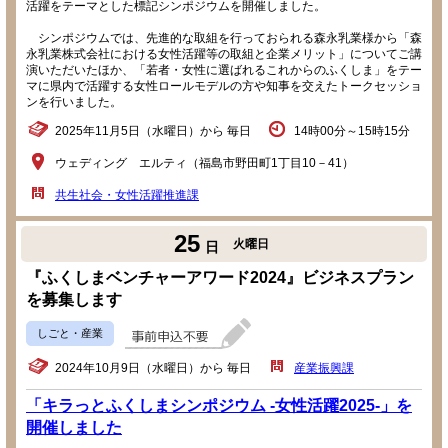
活躍をテーマとした標記シンポジウムを開催しました。
シンポジウムでは、先進的な取組を行っておられる森永乳業様から「森
永乳業株式会社における女性活躍等の取組と企業メリット」についてご講
演いただいたほか、「若者・女性に選ばれるこれからのふくしま」をテー
マに県内で活躍する女性ロールモデルの方や知事を交えたトークセッショ
ンを行いました。
2025年11月5日（水曜日）から 毎日
14時00分～15時15分
ウェディング エルティ（福島市野田町1丁目10－41）
共生社会・女性活躍推進課
25
火曜日
日
『ふくしまベンチャーアワード2024』ビジネスプラン
を募集します
しごと・産業
2024年10月9日（水曜日）から 毎日
産業振興課
「キラっとふくしまシンポジウム -女性活躍2025-」を
開催しました