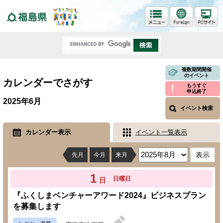
福島県
複数期間開催
のイベント
カレンダーでさがす
もうすぐ
申込終了
2025年6月
イベント検索
カレンダー表示
イベント一覧表示
先月
今月
来月
1
日曜日
日
『ふくしまベンチャーアワード2024』ビジネスプラン
を募集します