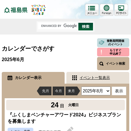
福島県
複数期間開催
のイベント
カレンダーでさがす
もうすぐ
申込終了
2025年6月
イベント検索
カレンダー表示
イベント一覧表示
先月
今月
来月
24
火曜日
日
『ふくしまベンチャーアワード2024』ビジネスプラン
を募集します