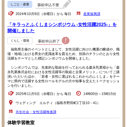
しごと・産業
2024年10月9日（水曜日）から 毎日
産業振興課
「キラっとふくしまシンポジウム -女性活躍2025-」を
開催しました
くらし・環境
福島県主催のイベントとしまして、女性活躍に向けた機運の醸成や、職
場・地域における男女の意識改革を図るため、別添のチラシのとおり女性
活躍をテーマとした標記シンポジウムを開催しました。
シンポジウムでは、先進的な取組を行っておられる森永乳業様から「森
永乳業株式会社における女性活躍等の取組と企業メリット」についてご講
演いただいたほか、「若者・女性に選ばれるこれからのふくしま」をテー
マに県内で活躍する女性ロールモデルの方や知事を交えたトークセッショ
ンを行いました。
2025年11月5日（水曜日）から 毎日
14時00分～15時15分
ウェディング エルティ（福島市野田町1丁目10－41）
共生社会・女性活躍推進課
体験学習教室