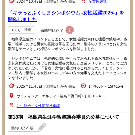
2024年10月9日（水曜日）から 毎日
産業振興課
「キラっとふくしまシンポジウム -女性活躍2025-」を
開催しました
くらし・環境
福島県主催のイベントとしまして、女性活躍に向けた機運の醸成や、職
場・地域における男女の意識改革を図るため、別添のチラシのとおり女性
活躍をテーマとした標記シンポジウムを開催しました。
シンポジウムでは、先進的な取組を行っておられる森永乳業様から「森
永乳業株式会社における女性活躍等の取組と企業メリット」についてご講
演いただいたほか、「若者・女性に選ばれるこれからのふくしま」をテー
マに県内で活躍する女性ロールモデルの方や知事を交えたトークセッショ
ンを行いました。
2025年11月5日（水曜日）から 毎日
14時00分～15時15分
ウェディング エルティ（福島市野田町1丁目10－41）
共生社会・女性活躍推進課
第18期 福島県生涯学習審議会委員の公募について