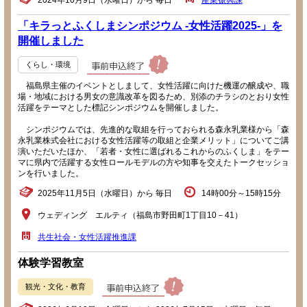
2024年10月9日（水曜日）から 毎日
産業振興課
「キラっとふくしまシンポジウム -女性活躍2025-」を
開催しました
くらし・環境
福島県主催のイベントとしまして、女性活躍に向けた機運の醸成や、職
場・地域における男女の意識改革を図るため、別添のチラシのとおり女性
活躍をテーマとした標記シンポジウムを開催しました。
シンポジウムでは、先進的な取組を行っておられる森永乳業様から「森
永乳業株式会社における女性活躍等の取組と企業メリット」についてご講
演いただいたほか、「若者・女性に選ばれるこれからのふくしま」をテー
マに県内で活躍する女性ロールモデルの方や知事を交えたトークセッショ
ンを行いました。
2025年11月5日（水曜日）から 毎日
14時00分～15時15分
ウェディング エルティ（福島市野田町1丁目10－41）
共生社会・女性活躍推進課
体験学習教室
観光・文化・教育