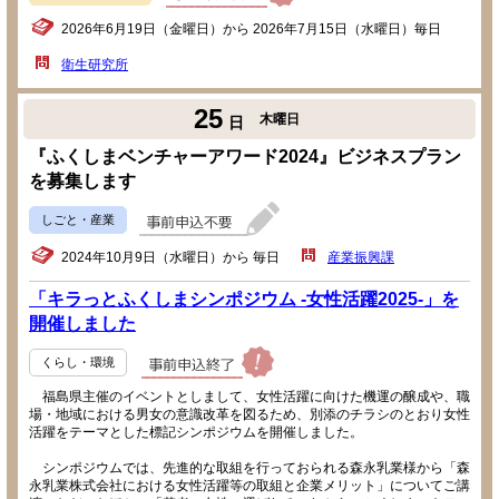
2026年6月19日（金曜日）から 2026年7月15日（水曜日）毎日
衛生研究所
25
木曜日
日
『ふくしまベンチャーアワード2024』ビジネスプラン
を募集します
しごと・産業
2024年10月9日（水曜日）から 毎日
産業振興課
「キラっとふくしまシンポジウム -女性活躍2025-」を
開催しました
くらし・環境
福島県主催のイベントとしまして、女性活躍に向けた機運の醸成や、職
場・地域における男女の意識改革を図るため、別添のチラシのとおり女性
活躍をテーマとした標記シンポジウムを開催しました。
シンポジウムでは、先進的な取組を行っておられる森永乳業様から「森
永乳業株式会社における女性活躍等の取組と企業メリット」についてご講