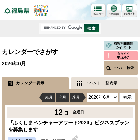
福島県
複数期間開催
のイベント
カレンダーでさがす
もうすぐ
申込終了
2026年6月
イベント検索
カレンダー表示
イベント一覧表示
先月
今月
来月
12
金曜日
日
『ふくしまベンチャーアワード2024』ビジネスプラン
を募集します