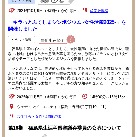
しごと・産業
2024年10月9日（水曜日）から 毎日
産業振興課
「キラっとふくしまシンポジウム -女性活躍2025-」を
開催しました
くらし・環境
福島県主催のイベントとしまして、女性活躍に向けた機運の醸成や、職
場・地域における男女の意識改革を図るため、別添のチラシのとおり女性
活躍をテーマとした標記シンポジウムを開催しました。
シンポジウムでは、先進的な取組を行っておられる森永乳業様から「森
永乳業株式会社における女性活躍等の取組と企業メリット」についてご講
演いただいたほか、「若者・女性に選ばれるこれからのふくしま」をテー
マに県内で活躍する女性ロールモデルの方や知事を交えたトークセッショ
ンを行いました。
2025年11月5日（水曜日）から 毎日
14時00分～15時15分
ウェディング エルティ（福島市野田町1丁目10－41）
共生社会・女性活躍推進課
第18期 福島県生涯学習審議会委員の公募について