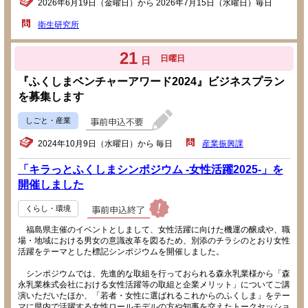
2026年6月19日（金曜日）から 2026年7月15日（水曜日）毎日
衛生研究所
21
日曜日
日
『ふくしまベンチャーアワード2024』ビジネスプラン
を募集します
しごと・産業
2024年10月9日（水曜日）から 毎日
産業振興課
「キラっとふくしまシンポジウム -女性活躍2025-」を
開催しました
くらし・環境
福島県主催のイベントとしまして、女性活躍に向けた機運の醸成や、職
場・地域における男女の意識改革を図るため、別添のチラシのとおり女性
活躍をテーマとした標記シンポジウムを開催しました。
シンポジウムでは、先進的な取組を行っておられる森永乳業様から「森
永乳業株式会社における女性活躍等の取組と企業メリット」についてご講
演いただいたほか、「若者・女性に選ばれるこれからのふくしま」をテー
マに県内で活躍する女性ロールモデルの方や知事を交えたトークセッショ