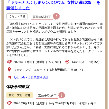
「キラっとふくしまシンポジウム -女性活躍2025-」を
開催しました
くらし・環境
福島県主催のイベントとしまして、女性活躍に向けた機運の醸成や、職
場・地域における男女の意識改革を図るため、別添のチラシのとおり女性
活躍をテーマとした標記シンポジウムを開催しました。
シンポジウムでは、先進的な取組を行っておられる森永乳業様から「森
永乳業株式会社における女性活躍等の取組と企業メリット」についてご講
演いただいたほか、「若者・女性に選ばれるこれからのふくしま」をテー
マに県内で活躍する女性ロールモデルの方や知事を交えたトークセッショ
ンを行いました。
2025年11月5日（水曜日）から 毎日
14時00分～15時15分
ウェディング エルティ（福島市野田町1丁目10－41）
共生社会・女性活躍推進課
体験学習教室
観光・文化・教育
2026年6月19日（金曜日）から 2026年7月15日（水曜日）毎日