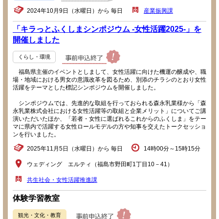
2024年10月9日（水曜日）から 毎日
産業振興課
「キラっとふくしまシンポジウム -女性活躍2025-」を
開催しました
くらし・環境
福島県主催のイベントとしまして、女性活躍に向けた機運の醸成や、職
場・地域における男女の意識改革を図るため、別添のチラシのとおり女性
活躍をテーマとした標記シンポジウムを開催しました。
シンポジウムでは、先進的な取組を行っておられる森永乳業様から「森
永乳業株式会社における女性活躍等の取組と企業メリット」についてご講
演いただいたほか、「若者・女性に選ばれるこれからのふくしま」をテー
マに県内で活躍する女性ロールモデルの方や知事を交えたトークセッショ
ンを行いました。
2025年11月5日（水曜日）から 毎日
14時00分～15時15分
ウェディング エルティ（福島市野田町1丁目10－41）
共生社会・女性活躍推進課
体験学習教室
観光・文化・教育