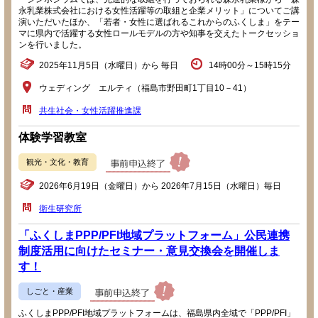
永乳業株式会社における女性活躍等の取組と企業メリット」についてご講
演いただいたほか、「若者・女性に選ばれるこれからのふくしま」をテー
マに県内で活躍する女性ロールモデルの方や知事を交えたトークセッショ
ンを行いました。
2025年11月5日（水曜日）から 毎日
14時00分～15時15分
ウェディング エルティ（福島市野田町1丁目10－41）
共生社会・女性活躍推進課
体験学習教室
観光・文化・教育
2026年6月19日（金曜日）から 2026年7月15日（水曜日）毎日
衛生研究所
「ふくしまPPP/PFI地域プラットフォーム」公民連携
制度活用に向けたセミナー・意見交換会を開催しま
す！
しごと・産業
ふくしまPPP/PFI地域プラットフォームは、福島県内全域で「PPP/PFI」