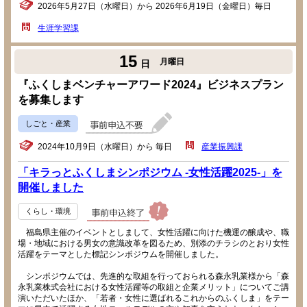
2026年5月27日（水曜日）から 2026年6月19日（金曜日）毎日
生涯学習課
15
月曜日
日
『ふくしまベンチャーアワード2024』ビジネスプラン
を募集します
しごと・産業
2024年10月9日（水曜日）から 毎日
産業振興課
「キラっとふくしまシンポジウム -女性活躍2025-」を
開催しました
くらし・環境
福島県主催のイベントとしまして、女性活躍に向けた機運の醸成や、職
場・地域における男女の意識改革を図るため、別添のチラシのとおり女性
活躍をテーマとした標記シンポジウムを開催しました。
シンポジウムでは、先進的な取組を行っておられる森永乳業様から「森
永乳業株式会社における女性活躍等の取組と企業メリット」についてご講
演いただいたほか、「若者・女性に選ばれるこれからのふくしま」をテー