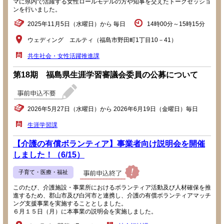
マに県内で活躍する女性ロールモデルの方や知事を交えたトークセッショ
ンを行いました。
2025年11月5日（水曜日）から 毎日
14時00分～15時15分
ウェディング エルティ（福島市野田町1丁目10－41）
共生社会・女性活躍推進課
第18期 福島県生涯学習審議会委員の公募について
2026年5月27日（水曜日）から 2026年6月19日（金曜日）毎日
生涯学習課
【介護の有償ボランティア】事業者向け説明会を開催
しました！（6/15）
子育て・医療・福祉
このたび、介護施設・事業所におけるボランティア活動及び人材確保を推
進するため、郡山市及び白河市と連携し、介護の有償ボランティアマッチ
ング支援事業を実施することとしました。
６月１５日（月）に本事業の説明会を実施しました。