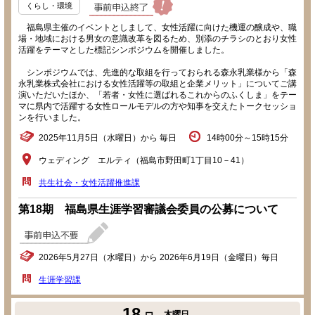
くらし・環境
福島県主催のイベントとしまして、女性活躍に向けた機運の醸成や、職
場・地域における男女の意識改革を図るため、別添のチラシのとおり女性
活躍をテーマとした標記シンポジウムを開催しました。
シンポジウムでは、先進的な取組を行っておられる森永乳業様から「森
永乳業株式会社における女性活躍等の取組と企業メリット」についてご講
演いただいたほか、「若者・女性に選ばれるこれからのふくしま」をテー
マに県内で活躍する女性ロールモデルの方や知事を交えたトークセッショ
ンを行いました。
2025年11月5日（水曜日）から 毎日
14時00分～15時15分
ウェディング エルティ（福島市野田町1丁目10－41）
共生社会・女性活躍推進課
第18期 福島県生涯学習審議会委員の公募について
2026年5月27日（水曜日）から 2026年6月19日（金曜日）毎日
生涯学習課
18
木曜日