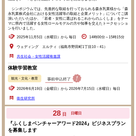
シンポジウムでは、先進的な取組を行っておられる森永乳業様から「森
永乳業株式会社における女性活躍等の取組と企業メリット」についてご講
演いただいたほか、「若者・女性に選ばれるこれからのふくしま」をテー
マに県内で活躍する女性ロールモデルの方や知事を交えたトークセッショ
ンを行いました。
2025年11月5日（水曜日）から 毎日
14時00分～15時15分
ウェディング エルティ（福島市野田町1丁目10－41）
共生社会・女性活躍推進課
体験学習教室
観光・文化・教育
2026年6月19日（金曜日）から 2026年7月15日（水曜日）毎日
衛生研究所
28
日曜日
日
『ふくしまベンチャーアワード2024』ビジネスプラン
を募集します