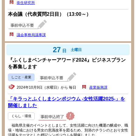
衛生研究所
本会議（代表質問2日目）（13:00～）
議会事務局議事課
27
土曜日
日
『ふくしまベンチャーアワード2024』ビジネスプラン
を募集します
しごと・産業
2024年10月9日（水曜日）から 毎日
産業振興課
「キラっとふくしまシンポジウム -女性活躍2025-」を
開催しました
くらし・環境
福島県主催のイベントとしまして、女性活躍に向けた機運の醸成や、職
場・地域における男女の意識改革を図るため、別添のチラシのとおり女性
活躍をテーマとした標記シンポジウムを開催しました。