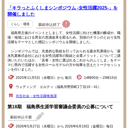
「キラっとふくしまシンポジウム -女性活躍2025-」を
開催しました
くらし・環境
福島県主催のイベントとしまして、女性活躍に向けた機運の醸成や、職
場・地域における男女の意識改革を図るため、別添のチラシのとおり女性
活躍をテーマとした標記シンポジウムを開催しました。
シンポジウムでは、先進的な取組を行っておられる森永乳業様から「森
永乳業株式会社における女性活躍等の取組と企業メリット」についてご講
演いただいたほか、「若者・女性に選ばれるこれからのふくしま」をテー
マに県内で活躍する女性ロールモデルの方や知事を交えたトークセッショ
ンを行いました。
2025年11月5日（水曜日）から 毎日
14時00分～15時15分
ウェディング エルティ（福島市野田町1丁目10－41）
共生社会・女性活躍推進課
第18期 福島県生涯学習審議会委員の公募について
2026年5月27日（水曜日）から 2026年6月19日（金曜日）毎日