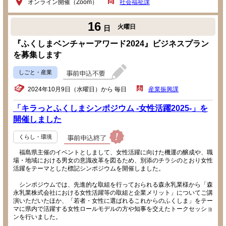
オンライン開催（Zoom）
社会福祉課
16
火曜日
日
『ふくしまベンチャーアワード2024』ビジネスプラン
を募集します
しごと・産業
2024年10月9日（水曜日）から 毎日
産業振興課
「キラっとふくしまシンポジウム -女性活躍2025-」を
開催しました
くらし・環境
福島県主催のイベントとしまして、女性活躍に向けた機運の醸成や、職
場・地域における男女の意識改革を図るため、別添のチラシのとおり女性
活躍をテーマとした標記シンポジウムを開催しました。
シンポジウムでは、先進的な取組を行っておられる森永乳業様から「森
永乳業株式会社における女性活躍等の取組と企業メリット」についてご講
演いただいたほか、「若者・女性に選ばれるこれからのふくしま」をテー
マに県内で活躍する女性ロールモデルの方や知事を交えたトークセッショ
ンを行いました。