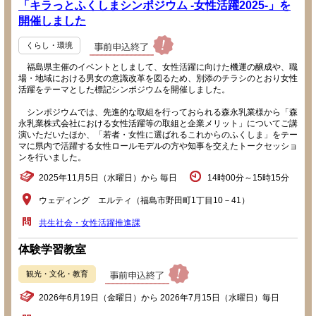
「キラっとふくしまシンポジウム -女性活躍2025-」を
開催しました
くらし・環境
福島県主催のイベントとしまして、女性活躍に向けた機運の醸成や、職
場・地域における男女の意識改革を図るため、別添のチラシのとおり女性
活躍をテーマとした標記シンポジウムを開催しました。
シンポジウムでは、先進的な取組を行っておられる森永乳業様から「森
永乳業株式会社における女性活躍等の取組と企業メリット」についてご講
演いただいたほか、「若者・女性に選ばれるこれからのふくしま」をテー
マに県内で活躍する女性ロールモデルの方や知事を交えたトークセッショ
ンを行いました。
2025年11月5日（水曜日）から 毎日
14時00分～15時15分
ウェディング エルティ（福島市野田町1丁目10－41）
共生社会・女性活躍推進課
体験学習教室
観光・文化・教育
2026年6月19日（金曜日）から 2026年7月15日（水曜日）毎日