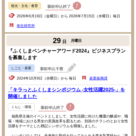
観光・文化・教育
2026年6月19日（金曜日）から 2026年7月15日（水曜日）毎日
衛生研究所
29
月曜日
日
『ふくしまベンチャーアワード2024』ビジネスプラン
を募集します
しごと・産業
2024年10月9日（水曜日）から 毎日
産業振興課
「キラっとふくしまシンポジウム -女性活躍2025-」を
開催しました
くらし・環境
福島県主催のイベントとしまして、女性活躍に向けた機運の醸成や、職
場・地域における男女の意識改革を図るため、別添のチラシのとおり女性
活躍をテーマとした標記シンポジウムを開催しました。
シンポジウムでは、先進的な取組を行っておられる森永乳業様から「森