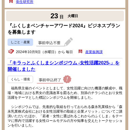
衛生研究所
23
火曜日
日
『ふくしまベンチャーアワード2024』ビジネスプラン
を募集します
しごと・産業
2024年10月9日（水曜日）から 毎日
産業振興課
「キラっとふくしまシンポジウム -女性活躍2025-」を
開催しました
くらし・環境
福島県主催のイベントとしまして、女性活躍に向けた機運の醸成や、職
場・地域における男女の意識改革を図るため、別添のチラシのとおり女性
活躍をテーマとした標記シンポジウムを開催しました。
シンポジウムでは、先進的な取組を行っておられる森永乳業様から「森
永乳業株式会社における女性活躍等の取組と企業メリット」についてご講
演いただいたほか、「若者・女性に選ばれるこれからのふくしま」をテー
マに県内で活躍する女性ロールモデルの方や知事を交えたトークセッショ
ンを行いました。