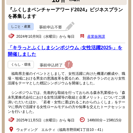
日
『ふくしまベンチャーアワード2024』ビジネスプラン
を募集します
しごと・産業
2024年10月9日（水曜日）から 毎日
産業振興課
「キラっとふくしまシンポジウム -女性活躍2025-」を
開催しました
くらし・環境
福島県主催のイベントとしまして、女性活躍に向けた機運の醸成や、職
場・地域における男女の意識改革を図るため、別添のチラシのとおり女性
活躍をテーマとした標記シンポジウムを開催しました。
シンポジウムでは、先進的な取組を行っておられる森永乳業様から「森
永乳業株式会社における女性活躍等の取組と企業メリット」についてご講
演いただいたほか、「若者・女性に選ばれるこれからのふくしま」をテー
マに県内で活躍する女性ロールモデルの方や知事を交えたトークセッショ
ンを行いました。
2025年11月5日（水曜日）から 毎日
14時00分～15時15分
ウェディング エルティ（福島市野田町1丁目10－41）