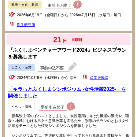
観光・文化・教育
2026年6月19日（金曜日）から 2026年7月15日（水曜日）毎日
衛生研究所
21
日曜日
日
『ふくしまベンチャーアワード2024』ビジネスプラン
を募集します
しごと・産業
2024年10月9日（水曜日）から 毎日
産業振興課
「キラっとふくしまシンポジウム -女性活躍2025-」を
開催しました
くらし・環境
福島県主催のイベントとしまして、女性活躍に向けた機運の醸成や、職
場・地域における男女の意識改革を図るため、別添のチラシのとおり女性
活躍をテーマとした標記シンポジウムを開催しました。
シンポジウムでは、先進的な取組を行っておられる森永乳業様から「森