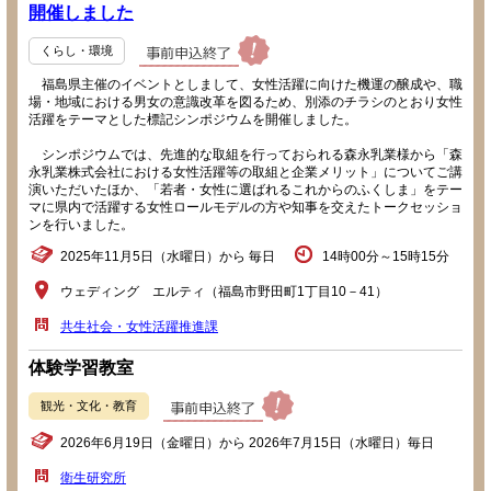
開催しました
くらし・環境
福島県主催のイベントとしまして、女性活躍に向けた機運の醸成や、職
場・地域における男女の意識改革を図るため、別添のチラシのとおり女性
活躍をテーマとした標記シンポジウムを開催しました。
シンポジウムでは、先進的な取組を行っておられる森永乳業様から「森
永乳業株式会社における女性活躍等の取組と企業メリット」についてご講
演いただいたほか、「若者・女性に選ばれるこれからのふくしま」をテー
マに県内で活躍する女性ロールモデルの方や知事を交えたトークセッショ
ンを行いました。
2025年11月5日（水曜日）から 毎日
14時00分～15時15分
ウェディング エルティ（福島市野田町1丁目10－41）
共生社会・女性活躍推進課
体験学習教室
観光・文化・教育
2026年6月19日（金曜日）から 2026年7月15日（水曜日）毎日
衛生研究所