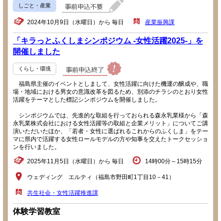
しごと・産業
2024年10月9日（水曜日）から 毎日
産業振興課
「キラっとふくしまシンポジウム -女性活躍2025-」を
開催しました
くらし・環境
福島県主催のイベントとしまして、女性活躍に向けた機運の醸成や、職
場・地域における男女の意識改革を図るため、別添のチラシのとおり女性
活躍をテーマとした標記シンポジウムを開催しました。
シンポジウムでは、先進的な取組を行っておられる森永乳業様から「森
永乳業株式会社における女性活躍等の取組と企業メリット」についてご講
演いただいたほか、「若者・女性に選ばれるこれからのふくしま」をテー
マに県内で活躍する女性ロールモデルの方や知事を交えたトークセッショ
ンを行いました。
2025年11月5日（水曜日）から 毎日
14時00分～15時15分
ウェディング エルティ（福島市野田町1丁目10－41）
共生社会・女性活躍推進課
体験学習教室