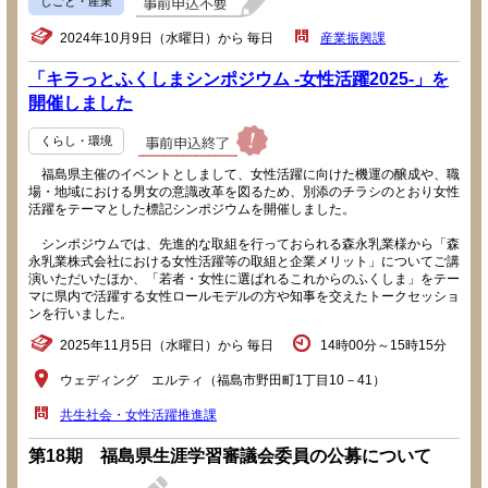
しごと・産業
2024年10月9日（水曜日）から 毎日
産業振興課
「キラっとふくしまシンポジウム -女性活躍2025-」を
開催しました
くらし・環境
福島県主催のイベントとしまして、女性活躍に向けた機運の醸成や、職
場・地域における男女の意識改革を図るため、別添のチラシのとおり女性
活躍をテーマとした標記シンポジウムを開催しました。
シンポジウムでは、先進的な取組を行っておられる森永乳業様から「森
永乳業株式会社における女性活躍等の取組と企業メリット」についてご講
演いただいたほか、「若者・女性に選ばれるこれからのふくしま」をテー
マに県内で活躍する女性ロールモデルの方や知事を交えたトークセッショ
ンを行いました。
2025年11月5日（水曜日）から 毎日
14時00分～15時15分
ウェディング エルティ（福島市野田町1丁目10－41）
共生社会・女性活躍推進課
第18期 福島県生涯学習審議会委員の公募について