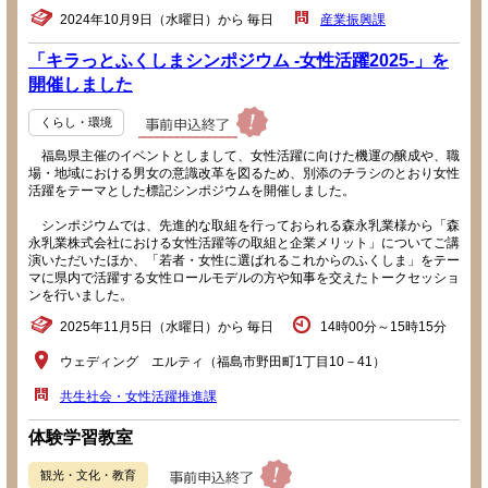
2024年10月9日（水曜日）から 毎日
産業振興課
「キラっとふくしまシンポジウム -女性活躍2025-」を
開催しました
くらし・環境
福島県主催のイベントとしまして、女性活躍に向けた機運の醸成や、職
場・地域における男女の意識改革を図るため、別添のチラシのとおり女性
活躍をテーマとした標記シンポジウムを開催しました。
シンポジウムでは、先進的な取組を行っておられる森永乳業様から「森
永乳業株式会社における女性活躍等の取組と企業メリット」についてご講
演いただいたほか、「若者・女性に選ばれるこれからのふくしま」をテー
マに県内で活躍する女性ロールモデルの方や知事を交えたトークセッショ
ンを行いました。
2025年11月5日（水曜日）から 毎日
14時00分～15時15分
ウェディング エルティ（福島市野田町1丁目10－41）
共生社会・女性活躍推進課
体験学習教室
観光・文化・教育