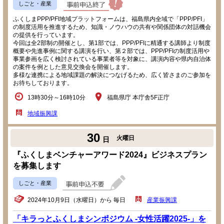
しごと・産業
ふくしまPPP/PFI地域プラットフォームは、福島県内全域で「PPP/PFI」
の制度活用を推進するため、知識・ノウハウの共有や関係団体の対話機会
の提供を行っています。
今回は全2部制の開催とし、第1部では、PPP/PFIに精通する講師より制度
概要や先進事例に関する講演を行い、第２部では、PPP/PFIの制度活用や
事業参画を広く検討されている事業者等を対象に、講演内容や県内自治体
の案件を例とした意見交換会を開催します。
多様な連携による地域課題の解決につなげるため、広く皆さまのご参加を
お待ちしております。
13時30分～16時10分
福島県庁 本庁舎5F正庁
地域振興課
30
火曜日
日
『ふくしまベンチャーアワード2024』ビジネスプラン
を募集します
しごと・産業
2024年10月9日（水曜日）から 毎日
産業振興課
「キラっとふくしまシンポジウム -女性活躍2025-」を