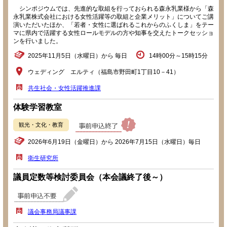
シンポジウムでは、先進的な取組を行っておられる森永乳業様から「森
永乳業株式会社における女性活躍等の取組と企業メリット」についてご講
演いただいたほか、「若者・女性に選ばれるこれからのふくしま」をテー
マに県内で活躍する女性ロールモデルの方や知事を交えたトークセッショ
ンを行いました。
2025年11月5日（水曜日）から 毎日
14時00分～15時15分
ウェディング エルティ（福島市野田町1丁目10－41）
共生社会・女性活躍推進課
体験学習教室
観光・文化・教育
2026年6月19日（金曜日）から 2026年7月15日（水曜日）毎日
衛生研究所
議員定数等検討委員会（本会議終了後～）
議会事務局議事課