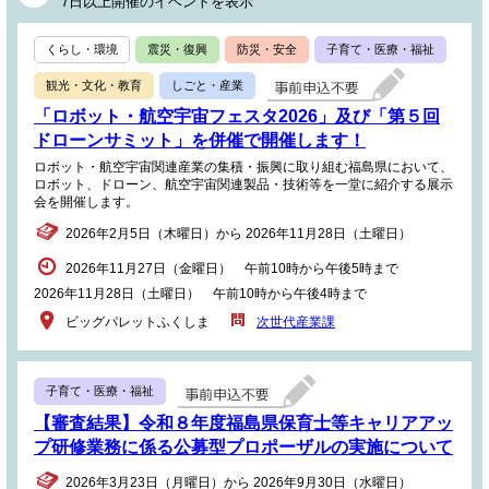
7日以上開催のイベントを表示
くらし・環境
震災・復興
防災・安全
子育て・医療・福祉
観光・文化・教育
しごと・産業
「ロボット・航空宇宙フェスタ2026」及び「第５回
ドローンサミット」を併催で開催します！
ロボット・航空宇宙関連産業の集積・振興に取り組む福島県において、
ロボット、ドローン、航空宇宙関連製品・技術等を一堂に紹介する展示
会を開催します。
2026年2月5日（木曜日）から 2026年11月28日（土曜日）
2026年11月27日（金曜日） 午前10時から午後5時まで
2026年11月28日（土曜日） 午前10時から午後4時まで
ビッグパレットふくしま
次世代産業課
子育て・医療・福祉
【審査結果】令和８年度福島県保育士等キャリアアッ
プ研修業務に係る公募型プロポーザルの実施について
2026年3月23日（月曜日）から 2026年9月30日（水曜日）