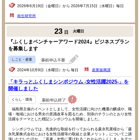
2026年6月19日（金曜日）から 2026年7月15日（水曜日）毎日
衛生研究所
23
火曜日
日
『ふくしまベンチャーアワード2024』ビジネスプラン
を募集します
しごと・産業
2024年10月9日（水曜日）から 毎日
産業振興課
「キラっとふくしまシンポジウム -女性活躍2025-」を
開催しました
くらし・環境
福島県主催のイベントとしまして、女性活躍に向けた機運の醸成や、職
場・地域における男女の意識改革を図るため、別添のチラシのとおり女性
活躍をテーマとした標記シンポジウムを開催しました。
シンポジウムでは、先進的な取組を行っておられる森永乳業様から「森
永乳業株式会社における女性活躍等の取組と企業メリット」についてご講
演いただいたほか、「若者・女性に選ばれるこれからのふくしま」をテー