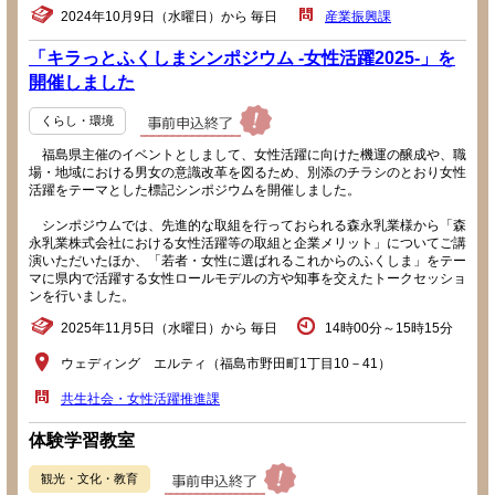
2024年10月9日（水曜日）から 毎日
産業振興課
「キラっとふくしまシンポジウム -女性活躍2025-」を
開催しました
くらし・環境
福島県主催のイベントとしまして、女性活躍に向けた機運の醸成や、職
場・地域における男女の意識改革を図るため、別添のチラシのとおり女性
活躍をテーマとした標記シンポジウムを開催しました。
シンポジウムでは、先進的な取組を行っておられる森永乳業様から「森
永乳業株式会社における女性活躍等の取組と企業メリット」についてご講
演いただいたほか、「若者・女性に選ばれるこれからのふくしま」をテー
マに県内で活躍する女性ロールモデルの方や知事を交えたトークセッショ
ンを行いました。
2025年11月5日（水曜日）から 毎日
14時00分～15時15分
ウェディング エルティ（福島市野田町1丁目10－41）
共生社会・女性活躍推進課
体験学習教室
観光・文化・教育