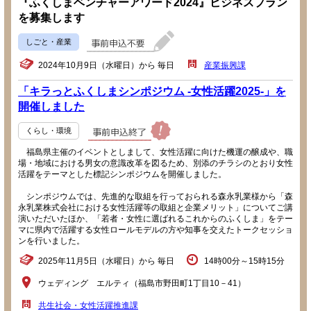
『ふくしまベンチャーアワード2024』ビジネスプラン
を募集します
しごと・産業
2024年10月9日（水曜日）から 毎日
産業振興課
「キラっとふくしまシンポジウム -女性活躍2025-」を
開催しました
くらし・環境
福島県主催のイベントとしまして、女性活躍に向けた機運の醸成や、職
場・地域における男女の意識改革を図るため、別添のチラシのとおり女性
活躍をテーマとした標記シンポジウムを開催しました。
シンポジウムでは、先進的な取組を行っておられる森永乳業様から「森
永乳業株式会社における女性活躍等の取組と企業メリット」についてご講
演いただいたほか、「若者・女性に選ばれるこれからのふくしま」をテー
マに県内で活躍する女性ロールモデルの方や知事を交えたトークセッショ
ンを行いました。
2025年11月5日（水曜日）から 毎日
14時00分～15時15分
ウェディング エルティ（福島市野田町1丁目10－41）
共生社会・女性活躍推進課