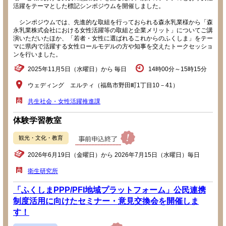
活躍をテーマとした標記シンポジウムを開催しました。
シンポジウムでは、先進的な取組を行っておられる森永乳業様から「森
永乳業株式会社における女性活躍等の取組と企業メリット」についてご講
演いただいたほか、「若者・女性に選ばれるこれからのふくしま」をテー
マに県内で活躍する女性ロールモデルの方や知事を交えたトークセッショ
ンを行いました。
2025年11月5日（水曜日）から 毎日
14時00分～15時15分
ウェディング エルティ（福島市野田町1丁目10－41）
共生社会・女性活躍推進課
体験学習教室
観光・文化・教育
2026年6月19日（金曜日）から 2026年7月15日（水曜日）毎日
衛生研究所
「ふくしまPPP/PFI地域プラットフォーム」公民連携
制度活用に向けたセミナー・意見交換会を開催しま
す！