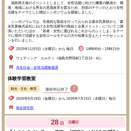
福島県主催のイベントとしまして、女性活躍に向けた機運の醸成や、職
場・地域における男女の意識改革を図るため、別添のチラシのとおり女性
活躍をテーマとした標記シンポジウムを開催しました。
シンポジウムでは、先進的な取組を行っておられる森永乳業様から「森
永乳業株式会社における女性活躍等の取組と企業メリット」についてご講
演いただいたほか、「若者・女性に選ばれるこれからのふくしま」をテー
マに県内で活躍する女性ロールモデルの方や知事を交えたトークセッショ
ンを行いました。
2025年11月5日（水曜日）から 毎日
14時00分～15時15分
ウェディング エルティ（福島市野田町1丁目10－41）
共生社会・女性活躍推進課
体験学習教室
観光・文化・教育
2026年6月19日（金曜日）から 2026年7月15日（水曜日）毎日
衛生研究所
28
日曜日
日