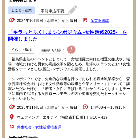
しごと・産業
2024年10月9日（水曜日）から 毎日
産業振興課
「キラっとふくしまシンポジウム -女性活躍2025-」を
開催しました
くらし・環境
福島県主催のイベントとしまして、女性活躍に向けた機運の醸成や、職
場・地域における男女の意識改革を図るため、別添のチラシのとおり女性
活躍をテーマとした標記シンポジウムを開催しました。
シンポジウムでは、先進的な取組を行っておられる森永乳業様から「森
永乳業株式会社における女性活躍等の取組と企業メリット」についてご講
演いただいたほか、「若者・女性に選ばれるこれからのふくしま」をテー
マに県内で活躍する女性ロールモデルの方や知事を交えたトークセッショ
ンを行いました。
2025年11月5日（水曜日）から 毎日
14時00分～15時15分
ウェディング エルティ（福島市野田町1丁目10－41）
共生社会・女性活躍推進課