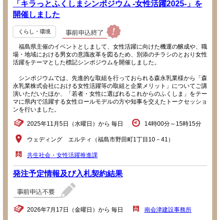
「キラっとふくしまシンポジウム -女性活躍2025-」を
開催しました
くらし・環境
福島県主催のイベントとしまして、女性活躍に向けた機運の醸成や、職
場・地域における男女の意識改革を図るため、別添のチラシのとおり女性
活躍をテーマとした標記シンポジウムを開催しました。
シンポジウムでは、先進的な取組を行っておられる森永乳業様から「森
永乳業株式会社における女性活躍等の取組と企業メリット」についてご講
演いただいたほか、「若者・女性に選ばれるこれからのふくしま」をテー
マに県内で活躍する女性ロールモデルの方や知事を交えたトークセッショ
ンを行いました。
2025年11月5日（水曜日）から 毎日
14時00分～15時15分
ウェディング エルティ（福島市野田町1丁目10－41）
共生社会・女性活躍推進課
発注予定情報及び入札契約結果
2026年7月17日（金曜日）から 毎日
南会津建設事務所