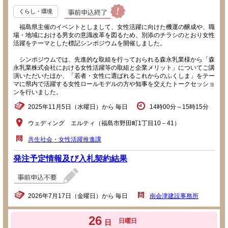
くらし・環境
福島県主催のイベントとしまして、女性活躍に向けた機運の醸成や、職
場・地域における男女の意識改革を図るため、別添のチラシのとおり女性
活躍をテーマとした標記シンポジウムを開催しました。
シンポジウムでは、先進的な取組を行っておられる森永乳業様から「森
永乳業株式会社における女性活躍等の取組と企業メリット」についてご講
演いただいたほか、「若者・女性に選ばれるこれからのふくしま」をテー
マに県内で活躍する女性ロールモデルの方や知事を交えたトークセッショ
ンを行いました。
2025年11月5日（水曜日）から 毎日
14時00分～15時15分
ウェディング エルティ（福島市野田町1丁目10－41）
共生社会・女性活躍推進課
発注予定情報及び入札契約結果
2026年7月17日（金曜日）から 毎日
南会津建設事務所
26
日曜日
日