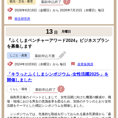
観光・文化・教育
2026年6月19日（金曜日）から 2026年7月15日（水曜日）毎日
衛生研究所
13
月曜日
日
『ふくしまベンチャーアワード2024』ビジネスプラン
を募集します
しごと・産業
2024年10月9日（水曜日）から 毎日
産業振興課
「キラっとふくしまシンポジウム -女性活躍2025-」を
開催しました
くらし・環境
福島県主催のイベントとしまして、女性活躍に向けた機運の醸成や、職
場・地域における男女の意識改革を図るため、別添のチラシのとおり女性
活躍をテーマとした標記シンポジウムを開催しました。
シンポジウムでは、先進的な取組を行っておられる森永乳業様から「森