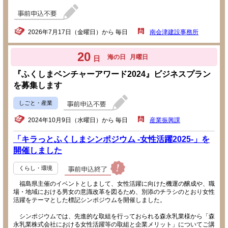
2026年7月17日（金曜日）から 毎日
南会津建設事務所
20
海の日
月曜日
日
『ふくしまベンチャーアワード2024』ビジネスプラン
を募集します
しごと・産業
2024年10月9日（水曜日）から 毎日
産業振興課
「キラっとふくしまシンポジウム -女性活躍2025-」を
開催しました
くらし・環境
福島県主催のイベントとしまして、女性活躍に向けた機運の醸成や、職
場・地域における男女の意識改革を図るため、別添のチラシのとおり女性
活躍をテーマとした標記シンポジウムを開催しました。
シンポジウムでは、先進的な取組を行っておられる森永乳業様から「森
永乳業株式会社における女性活躍等の取組と企業メリット」についてご講