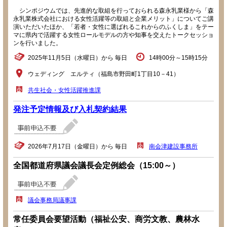
シンポジウムでは、先進的な取組を行っておられる森永乳業様から「森
永乳業株式会社における女性活躍等の取組と企業メリット」についてご講
演いただいたほか、「若者・女性に選ばれるこれからのふくしま」をテー
マに県内で活躍する女性ロールモデルの方や知事を交えたトークセッショ
ンを行いました。
2025年11月5日（水曜日）から 毎日
14時00分～15時15分
ウェディング エルティ（福島市野田町1丁目10－41）
共生社会・女性活躍推進課
発注予定情報及び入札契約結果
2026年7月17日（金曜日）から 毎日
南会津建設事務所
全国都道府県議会議長会定例総会（15:00～）
議会事務局議事課
常任委員会要望活動（福祉公安、商労文教、農林水