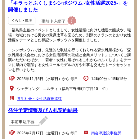
「キラっとふくしまシンポジウム -女性活躍2025-」を
開催しました
くらし・環境
福島県主催のイベントとしまして、女性活躍に向けた機運の醸成や、職
場・地域における男女の意識改革を図るため、別添のチラシのとおり女性
活躍をテーマとした標記シンポジウムを開催しました。
シンポジウムでは、先進的な取組を行っておられる森永乳業様から「森
永乳業株式会社における女性活躍等の取組と企業メリット」についてご講
演いただいたほか、「若者・女性に選ばれるこれからのふくしま」をテー
マに県内で活躍する女性ロールモデルの方や知事を交えたトークセッショ
ンを行いました。
2025年11月5日（水曜日）から 毎日
14時00分～15時15分
ウェディング エルティ（福島市野田町1丁目10－41）
共生社会・女性活躍推進課
発注予定情報及び入札契約結果
2026年7月17日（金曜日）から 毎日
南会津建設事務所