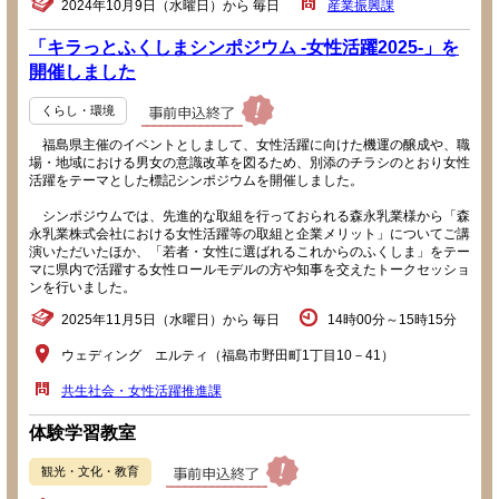
2024年10月9日（水曜日）から 毎日
産業振興課
「キラっとふくしまシンポジウム -女性活躍2025-」を
開催しました
くらし・環境
福島県主催のイベントとしまして、女性活躍に向けた機運の醸成や、職
場・地域における男女の意識改革を図るため、別添のチラシのとおり女性
活躍をテーマとした標記シンポジウムを開催しました。
シンポジウムでは、先進的な取組を行っておられる森永乳業様から「森
永乳業株式会社における女性活躍等の取組と企業メリット」についてご講
演いただいたほか、「若者・女性に選ばれるこれからのふくしま」をテー
マに県内で活躍する女性ロールモデルの方や知事を交えたトークセッショ
ンを行いました。
2025年11月5日（水曜日）から 毎日
14時00分～15時15分
ウェディング エルティ（福島市野田町1丁目10－41）
共生社会・女性活躍推進課
体験学習教室
観光・文化・教育