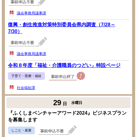
議会事務局議事課
復興・創生推進対策特別委員会県内調査（7/28～
7/30）
議会事務局議事課
令和８年度「福祉・介護職員のつどい」特設ページ
子育て・医療・福祉
社会福祉課
29
水曜日
日
『ふくしまベンチャーアワード2024』ビジネスプラン
を募集します
しごと・産業