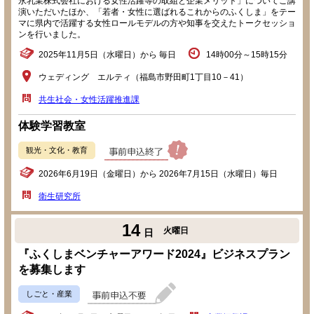
永乳業株式会社における女性活躍等の取組と企業メリット」についてご講
演いただいたほか、「若者・女性に選ばれるこれからのふくしま」をテー
マに県内で活躍する女性ロールモデルの方や知事を交えたトークセッショ
ンを行いました。
2025年11月5日（水曜日）から 毎日
14時00分～15時15分
ウェディング エルティ（福島市野田町1丁目10－41）
共生社会・女性活躍推進課
体験学習教室
観光・文化・教育
2026年6月19日（金曜日）から 2026年7月15日（水曜日）毎日
衛生研究所
14
火曜日
日
『ふくしまベンチャーアワード2024』ビジネスプラン
を募集します
しごと・産業