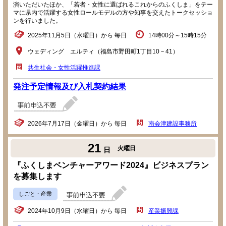
演いただいたほか、「若者・女性に選ばれるこれからのふくしま」をテー
マに県内で活躍する女性ロールモデルの方や知事を交えたトークセッショ
ンを行いました。
2025年11月5日（水曜日）から 毎日
14時00分～15時15分
ウェディング エルティ（福島市野田町1丁目10－41）
共生社会・女性活躍推進課
発注予定情報及び入札契約結果
2026年7月17日（金曜日）から 毎日
南会津建設事務所
21
火曜日
日
『ふくしまベンチャーアワード2024』ビジネスプラン
を募集します
しごと・産業
2024年10月9日（水曜日）から 毎日
産業振興課