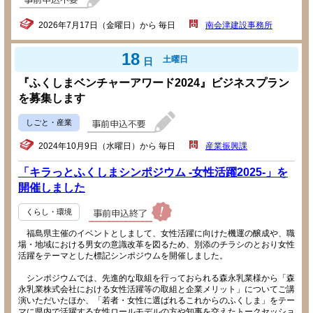
2026年7月17日（金曜日）から 毎日
南会津建設事務所
18
土曜日
日
『ふくしまベンチャーアワード2024』ビジネスプラン
を募集します
しごと・産業
2024年10月9日（水曜日）から 毎日
産業振興課
「キラっとふくしまシンポジウム -女性活躍2025-」を
開催しました
くらし・環境
福島県主催のイベントとしまして、女性活躍に向けた機運の醸成や、職
場・地域における男女の意識改革を図るため、別添のチラシのとおり女性
活躍をテーマとした標記シンポジウムを開催しました。
シンポジウムでは、先進的な取組を行っておられる森永乳業様から「森
永乳業株式会社における女性活躍等の取組と企業メリット」についてご講
演いただいたほか、「若者・女性に選ばれるこれからのふくしま」をテー
マに県内で活躍する女性ロールモデルの方や知事を交えたトークセッショ