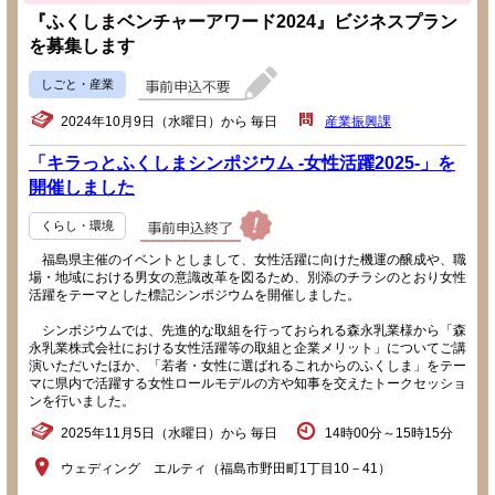
『ふくしまベンチャーアワード2024』ビジネスプラン
を募集します
しごと・産業
2024年10月9日（水曜日）から 毎日
産業振興課
「キラっとふくしまシンポジウム -女性活躍2025-」を
開催しました
くらし・環境
福島県主催のイベントとしまして、女性活躍に向けた機運の醸成や、職
場・地域における男女の意識改革を図るため、別添のチラシのとおり女性
活躍をテーマとした標記シンポジウムを開催しました。
シンポジウムでは、先進的な取組を行っておられる森永乳業様から「森
永乳業株式会社における女性活躍等の取組と企業メリット」についてご講
演いただいたほか、「若者・女性に選ばれるこれからのふくしま」をテー
マに県内で活躍する女性ロールモデルの方や知事を交えたトークセッショ
ンを行いました。
2025年11月5日（水曜日）から 毎日
14時00分～15時15分
ウェディング エルティ（福島市野田町1丁目10－41）