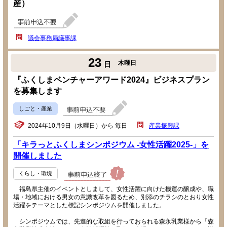
産）
議会事務局議事課
23
木曜日
日
『ふくしまベンチャーアワード2024』ビジネスプラン
を募集します
しごと・産業
2024年10月9日（水曜日）から 毎日
産業振興課
「キラっとふくしまシンポジウム -女性活躍2025-」を
開催しました
くらし・環境
福島県主催のイベントとしまして、女性活躍に向けた機運の醸成や、職
場・地域における男女の意識改革を図るため、別添のチラシのとおり女性
活躍をテーマとした標記シンポジウムを開催しました。
シンポジウムでは、先進的な取組を行っておられる森永乳業様から「森