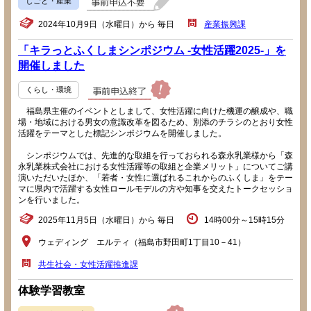
しごと・産業
2024年10月9日（水曜日）から 毎日
産業振興課
「キラっとふくしまシンポジウム -女性活躍2025-」を
開催しました
くらし・環境
福島県主催のイベントとしまして、女性活躍に向けた機運の醸成や、職
場・地域における男女の意識改革を図るため、別添のチラシのとおり女性
活躍をテーマとした標記シンポジウムを開催しました。
シンポジウムでは、先進的な取組を行っておられる森永乳業様から「森
永乳業株式会社における女性活躍等の取組と企業メリット」についてご講
演いただいたほか、「若者・女性に選ばれるこれからのふくしま」をテー
マに県内で活躍する女性ロールモデルの方や知事を交えたトークセッショ
ンを行いました。
2025年11月5日（水曜日）から 毎日
14時00分～15時15分
ウェディング エルティ（福島市野田町1丁目10－41）
共生社会・女性活躍推進課
体験学習教室