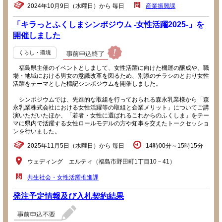
2024年10月9日（水曜日）から 毎日
産業振興課
「キラっとふくしまシンポジウム -女性活躍2025-」を
開催しました
くらし・環境
福島県主催のイベントとしまして、女性活躍に向けた機運の醸成や、職
場・地域における男女の意識改革を図るため、別添のチラシのとおり女性
活躍をテーマとした標記シンポジウムを開催しました。
シンポジウムでは、先進的な取組を行っておられる森永乳業様から「森
永乳業株式会社における女性活躍等の取組と企業メリット」についてご講
演いただいたほか、「若者・女性に選ばれるこれからのふくしま」をテー
マに県内で活躍する女性ロールモデルの方や知事を交えたトークセッショ
ンを行いました。
2025年11月5日（水曜日）から 毎日
14時00分～15時15分
ウェディング エルティ（福島市野田町1丁目10－41）
共生社会・女性活躍推進課
発注予定情報及び入札契約結果