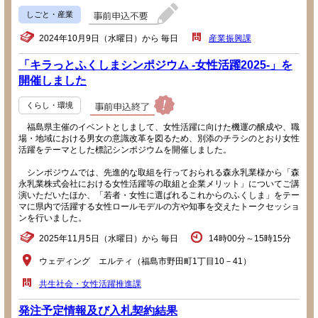
しごと・産業
2024年10月9日（水曜日）から 毎日
産業振興課
「キラっとふくしまシンポジウム -女性活躍2025-」を
開催しました
くらし・環境
福島県主催のイベントとしまして、女性活躍に向けた機運の醸成や、職
場・地域における男女の意識改革を図るため、別添のチラシのとおり女性
活躍をテーマとした標記シンポジウムを開催しました。
シンポジウムでは、先進的な取組を行っておられる森永乳業様から「森
永乳業株式会社における女性活躍等の取組と企業メリット」についてご講
演いただいたほか、「若者・女性に選ばれるこれからのふくしま」をテー
マに県内で活躍する女性ロールモデルの方や知事を交えたトークセッショ
ンを行いました。
2025年11月5日（水曜日）から 毎日
14時00分～15時15分
ウェディング エルティ（福島市野田町1丁目10－41）
共生社会・女性活躍推進課
発注予定情報及び入札契約結果