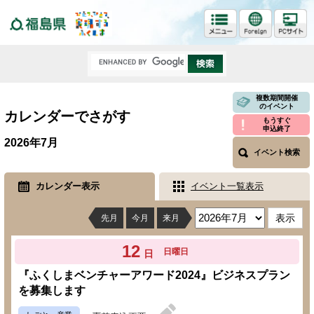
福島県
複数期間開催
のイベント
カレンダーでさがす
もうすぐ
申込終了
2026年7月
イベント検索
カレンダー表示
イベント一覧表示
先月
今月
来月
12
日曜日
日
『ふくしまベンチャーアワード2024』ビジネスプラン
を募集します