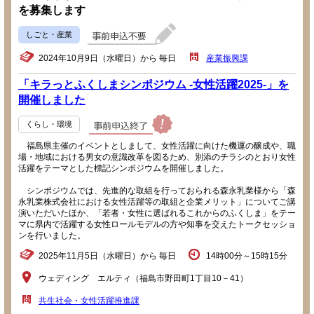
を募集します
しごと・産業
2024年10月9日（水曜日）から 毎日
産業振興課
「キラっとふくしまシンポジウム -女性活躍2025-」を
開催しました
くらし・環境
福島県主催のイベントとしまして、女性活躍に向けた機運の醸成や、職
場・地域における男女の意識改革を図るため、別添のチラシのとおり女性
活躍をテーマとした標記シンポジウムを開催しました。
シンポジウムでは、先進的な取組を行っておられる森永乳業様から「森
永乳業株式会社における女性活躍等の取組と企業メリット」についてご講
演いただいたほか、「若者・女性に選ばれるこれからのふくしま」をテー
マに県内で活躍する女性ロールモデルの方や知事を交えたトークセッショ
ンを行いました。
2025年11月5日（水曜日）から 毎日
14時00分～15時15分
ウェディング エルティ（福島市野田町1丁目10－41）
共生社会・女性活躍推進課