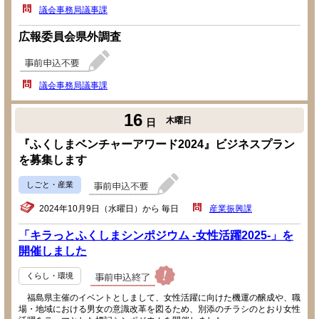
議会事務局議事課
広報委員会県外調査
議会事務局議事課
16
木曜日
日
『ふくしまベンチャーアワード2024』ビジネスプラン
を募集します
しごと・産業
2024年10月9日（水曜日）から 毎日
産業振興課
「キラっとふくしまシンポジウム -女性活躍2025-」を
開催しました
くらし・環境
福島県主催のイベントとしまして、女性活躍に向けた機運の醸成や、職
場・地域における男女の意識改革を図るため、別添のチラシのとおり女性