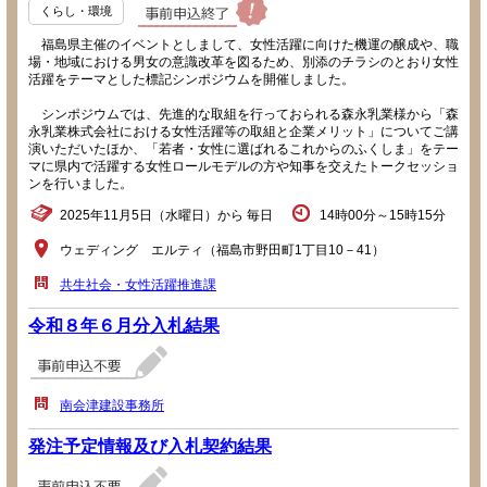
くらし・環境
福島県主催のイベントとしまして、女性活躍に向けた機運の醸成や、職
場・地域における男女の意識改革を図るため、別添のチラシのとおり女性
活躍をテーマとした標記シンポジウムを開催しました。
シンポジウムでは、先進的な取組を行っておられる森永乳業様から「森
永乳業株式会社における女性活躍等の取組と企業メリット」についてご講
演いただいたほか、「若者・女性に選ばれるこれからのふくしま」をテー
マに県内で活躍する女性ロールモデルの方や知事を交えたトークセッショ
ンを行いました。
2025年11月5日（水曜日）から 毎日
14時00分～15時15分
ウェディング エルティ（福島市野田町1丁目10－41）
共生社会・女性活躍推進課
令和８年６月分入札結果
南会津建設事務所
発注予定情報及び入札契約結果