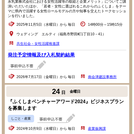
永乳業株式会社における女性活躍等の取組と企業メリット」についてご講
演いただいたほか、「若者・女性に選ばれるこれからのふくしま」をテー
マに県内で活躍する女性ロールモデルの方や知事を交えたトークセッショ
ンを行いました。
2025年11月5日（水曜日）から 毎日
14時00分～15時15分
ウェディング エルティ（福島市野田町1丁目10－41）
共生社会・女性活躍推進課
発注予定情報及び入札契約結果
2026年7月17日（金曜日）から 毎日
南会津建設事務所
24
金曜日
日
『ふくしまベンチャーアワード2024』ビジネスプラン
を募集します
しごと・産業
2024年10月9日（水曜日）から 毎日
産業振興課