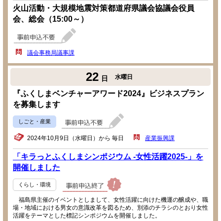
火山活動・大規模地震対策都道府県議会協議会役員
会、総会（15:00～）
議会事務局議事課
22
水曜日
日
『ふくしまベンチャーアワード2024』ビジネスプラン
を募集します
しごと・産業
2024年10月9日（水曜日）から 毎日
産業振興課
「キラっとふくしまシンポジウム -女性活躍2025-」を
開催しました
くらし・環境
福島県主催のイベントとしまして、女性活躍に向けた機運の醸成や、職
場・地域における男女の意識改革を図るため、別添のチラシのとおり女性
活躍をテーマとした標記シンポジウムを開催しました。