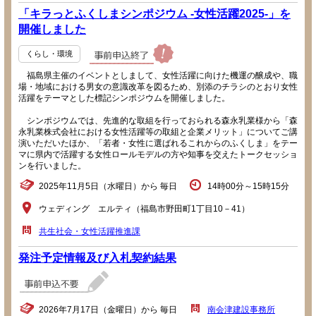
「キラっとふくしまシンポジウム -女性活躍2025-」を
開催しました
くらし・環境
福島県主催のイベントとしまして、女性活躍に向けた機運の醸成や、職
場・地域における男女の意識改革を図るため、別添のチラシのとおり女性
活躍をテーマとした標記シンポジウムを開催しました。
シンポジウムでは、先進的な取組を行っておられる森永乳業様から「森
永乳業株式会社における女性活躍等の取組と企業メリット」についてご講
演いただいたほか、「若者・女性に選ばれるこれからのふくしま」をテー
マに県内で活躍する女性ロールモデルの方や知事を交えたトークセッショ
ンを行いました。
2025年11月5日（水曜日）から 毎日
14時00分～15時15分
ウェディング エルティ（福島市野田町1丁目10－41）
共生社会・女性活躍推進課
発注予定情報及び入札契約結果
2026年7月17日（金曜日）から 毎日
南会津建設事務所