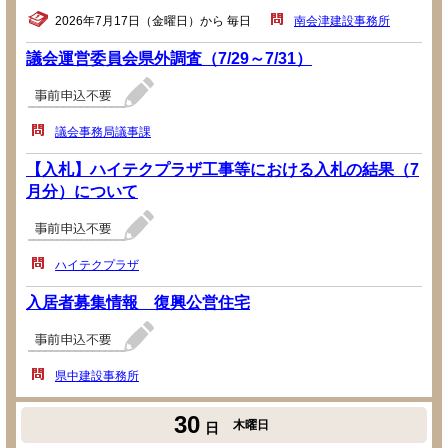
2026年7月17日（金曜日）から 毎日
南会津建設事務所
議会運営委員会県外調査（7/29～7/31）
議会事務局議事課
【入札】ハイテクプラザ工事等における入札の結果（7
月分）について
ハイテクプラザ
入居者募集情報 復興公営住宅
県中建設事務所
30
木曜日
日