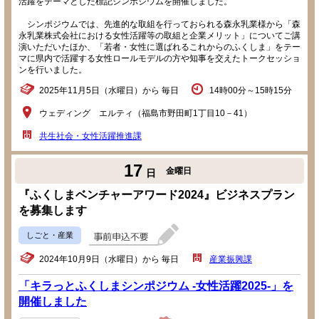
活躍をテーマとした標記シンポジウムを開催しました。
シンポジウムでは、先進的な取組を行っておられる森永乳業様から「森
永乳業株式会社における女性活躍等の取組と企業メリット」についてご講
演いただいたほか、「若者・女性に選ばれるこれからのふくしま」をテー
マに県内で活躍する女性ロールモデルの方や知事を交えたトークセッショ
ンを行いました。
2025年11月5日（水曜日）から 毎日
14時00分～15時15分
ウェディング エルティ（福島市野田町1丁目10－41）
共生社会・女性活躍推進課
17
金曜日
日
『ふくしまベンチャーアワード2024』ビジネスプラン
を募集します
しごと・産業
2024年10月9日（水曜日）から 毎日
産業振興課
「キラっとふくしまシンポジウム -女性活躍2025-」を
開催しました