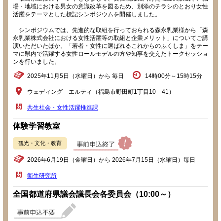
場・地域における男女の意識改革を図るため、別添のチラシのとおり女性
活躍をテーマとした標記シンポジウムを開催しました。
シンポジウムでは、先進的な取組を行っておられる森永乳業様から「森
永乳業株式会社における女性活躍等の取組と企業メリット」についてご講
演いただいたほか、「若者・女性に選ばれるこれからのふくしま」をテー
マに県内で活躍する女性ロールモデルの方や知事を交えたトークセッショ
ンを行いました。
2025年11月5日（水曜日）から 毎日
14時00分～15時15分
ウェディング エルティ（福島市野田町1丁目10－41）
共生社会・女性活躍推進課
体験学習教室
観光・文化・教育
2026年6月19日（金曜日）から 2026年7月15日（水曜日）毎日
衛生研究所
全国都道府県議会議長会各委員会（10:00～）