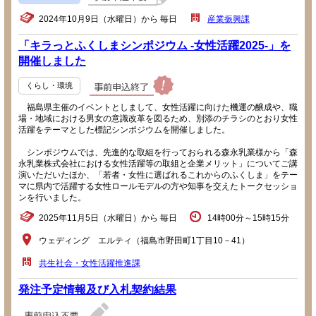
2024年10月9日（水曜日）から 毎日
産業振興課
「キラっとふくしまシンポジウム -女性活躍2025-」を
開催しました
くらし・環境
福島県主催のイベントとしまして、女性活躍に向けた機運の醸成や、職
場・地域における男女の意識改革を図るため、別添のチラシのとおり女性
活躍をテーマとした標記シンポジウムを開催しました。
シンポジウムでは、先進的な取組を行っておられる森永乳業様から「森
永乳業株式会社における女性活躍等の取組と企業メリット」についてご講
演いただいたほか、「若者・女性に選ばれるこれからのふくしま」をテー
マに県内で活躍する女性ロールモデルの方や知事を交えたトークセッショ
ンを行いました。
2025年11月5日（水曜日）から 毎日
14時00分～15時15分
ウェディング エルティ（福島市野田町1丁目10－41）
共生社会・女性活躍推進課
発注予定情報及び入札契約結果