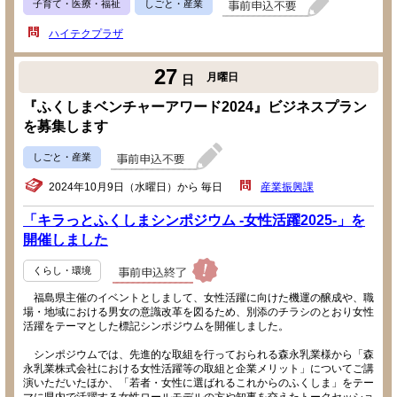
子育て・医療・福祉
しごと・産業
ハイテクプラザ
27
月曜日
日
『ふくしまベンチャーアワード2024』ビジネスプラン
を募集します
しごと・産業
2024年10月9日（水曜日）から 毎日
産業振興課
「キラっとふくしまシンポジウム -女性活躍2025-」を
開催しました
くらし・環境
福島県主催のイベントとしまして、女性活躍に向けた機運の醸成や、職
場・地域における男女の意識改革を図るため、別添のチラシのとおり女性
活躍をテーマとした標記シンポジウムを開催しました。
シンポジウムでは、先進的な取組を行っておられる森永乳業様から「森
永乳業株式会社における女性活躍等の取組と企業メリット」についてご講
演いただいたほか、「若者・女性に選ばれるこれからのふくしま」をテー