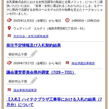
永乳業株式会社における女性活躍等の取組と企業メリット」についてご講
演いただいたほか、「若者・女性に選ばれるこれからのふくしま」をテー
マに県内で活躍する女性ロールモデルの方や知事を交えたトークセッショ
ンを行いました。
2025年11月5日（水曜日）から 毎日
14時00分～15時15分
ウェディング エルティ（福島市野田町1丁目10－41）
共生社会・女性活躍推進課
発注予定情報及び入札契約結果
2026年7月17日（金曜日）から 毎日
南会津建設事務所
議会運営委員会県外調査（7/29～7/31）
議会事務局議事課
【入札】ハイテクプラザ工事等における入札の結果（7
月分）について