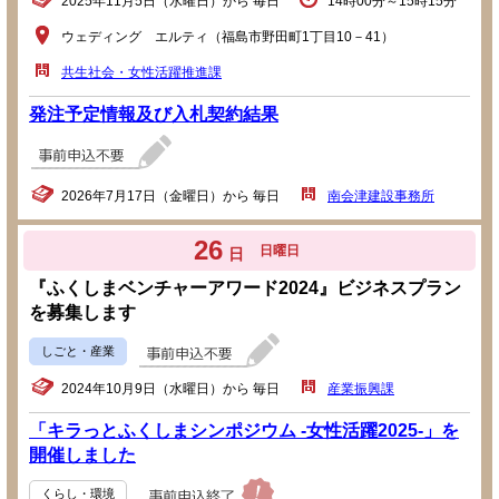
2025年11月5日（水曜日）から 毎日
14時00分～15時15分
ウェディング エルティ（福島市野田町1丁目10－41）
共生社会・女性活躍推進課
発注予定情報及び入札契約結果
2026年7月17日（金曜日）から 毎日
南会津建設事務所
26
日曜日
日
『ふくしまベンチャーアワード2024』ビジネスプラン
を募集します
しごと・産業
2024年10月9日（水曜日）から 毎日
産業振興課
「キラっとふくしまシンポジウム -女性活躍2025-」を
開催しました
くらし・環境