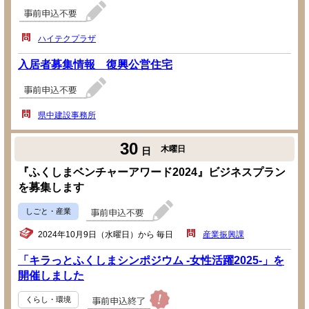
ハイテクプラザ
入居者募集情報 復興公営住宅
県中建設事務所
30
木曜日
日
『ふくしまベンチャーアワード2024』ビジネスプラン
を募集します
しごと・産業
2024年10月9日（水曜日）から 毎日
産業振興課
「キラっとふくしまシンポジウム -女性活躍2025-」を
開催しました
くらし・環境