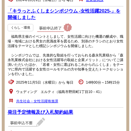
2024年10月9日（水曜日）から 毎日
産業振興課
「キラっとふくしまシンポジウム -女性活躍2025-」を
開催しました
くらし・環境
福島県主催のイベントとしまして、女性活躍に向けた機運の醸成や、職
場・地域における男女の意識改革を図るため、別添のチラシのとおり女性
活躍をテーマとした標記シンポジウムを開催しました。
シンポジウムでは、先進的な取組を行っておられる森永乳業様から「森
永乳業株式会社における女性活躍等の取組と企業メリット」についてご講
演いただいたほか、「若者・女性に選ばれるこれからのふくしま」をテー
マに県内で活躍する女性ロールモデルの方や知事を交えたトークセッショ
ンを行いました。
2025年11月5日（水曜日）から 毎日
14時00分～15時15分
ウェディング エルティ（福島市野田町1丁目10－41）
共生社会・女性活躍推進課
発注予定情報及び入札契約結果