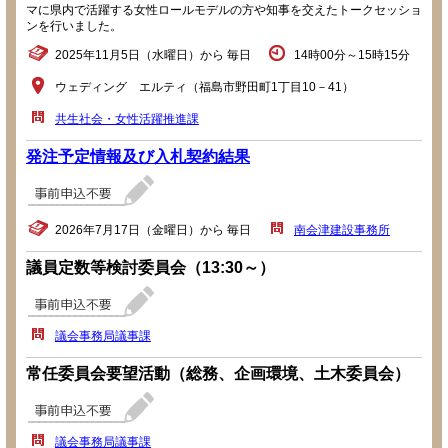
マに県内で活躍する女性ロールモデルの方や知事を交えたトークセッショ
ンを行いました。
2025年11月5日（水曜日）から 毎日
14時00分～15時15分
ウェディング エルティ（福島市野田町1丁目10－41）
共生社会・女性活躍推進課
発注予定情報及び入札契約結果
2026年7月17日（金曜日）から 毎日
南会津建設事務所
議員定数等検討委員会（13:30～）
議会事務局議事課
常任委員会要望活動（総務、企画環境、土木委員会）
議会事務局議事課