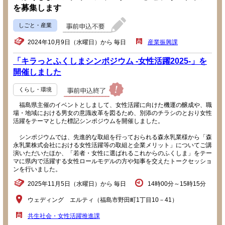
を募集します
しごと・産業
2024年10月9日（水曜日）から 毎日
産業振興課
「キラっとふくしまシンポジウム -女性活躍2025-」を
開催しました
くらし・環境
福島県主催のイベントとしまして、女性活躍に向けた機運の醸成や、職
場・地域における男女の意識改革を図るため、別添のチラシのとおり女性
活躍をテーマとした標記シンポジウムを開催しました。
シンポジウムでは、先進的な取組を行っておられる森永乳業様から「森
永乳業株式会社における女性活躍等の取組と企業メリット」についてご講
演いただいたほか、「若者・女性に選ばれるこれからのふくしま」をテー
マに県内で活躍する女性ロールモデルの方や知事を交えたトークセッショ
ンを行いました。
2025年11月5日（水曜日）から 毎日
14時00分～15時15分
ウェディング エルティ（福島市野田町1丁目10－41）
共生社会・女性活躍推進課