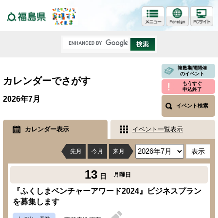
福島県
複数期間開催
のイベント
カレンダーでさがす
もうすぐ
申込終了
2026年7月
イベント検索
カレンダー表示
イベント一覧表示
先月
今月
来月
13
月曜日
日
『ふくしまベンチャーアワード2024』ビジネスプラン
を募集します