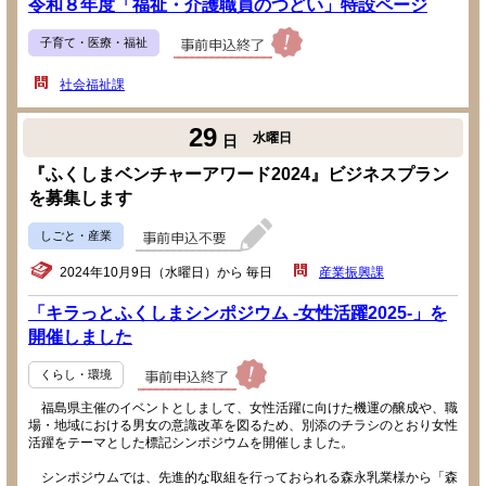
令和８年度「福祉・介護職員のつどい」特設ページ
子育て・医療・福祉
社会福祉課
29
水曜日
日
『ふくしまベンチャーアワード2024』ビジネスプラン
を募集します
しごと・産業
2024年10月9日（水曜日）から 毎日
産業振興課
「キラっとふくしまシンポジウム -女性活躍2025-」を
開催しました
くらし・環境
福島県主催のイベントとしまして、女性活躍に向けた機運の醸成や、職
場・地域における男女の意識改革を図るため、別添のチラシのとおり女性
活躍をテーマとした標記シンポジウムを開催しました。
シンポジウムでは、先進的な取組を行っておられる森永乳業様から「森