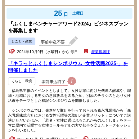
25
土曜日
日
『ふくしまベンチャーアワード2024』ビジネスプラン
を募集します
しごと・産業
2024年10月9日（水曜日）から 毎日
産業振興課
「キラっとふくしまシンポジウム -女性活躍2025-」を
開催しました
くらし・環境
福島県主催のイベントとしまして、女性活躍に向けた機運の醸成や、職
場・地域における男女の意識改革を図るため、別添のチラシのとおり女性
活躍をテーマとした標記シンポジウムを開催しました。
シンポジウムでは、先進的な取組を行っておられる森永乳業様から「森
永乳業株式会社における女性活躍等の取組と企業メリット」についてご講
演いただいたほか、「若者・女性に選ばれるこれからのふくしま」をテー
マに県内で活躍する女性ロールモデルの方や知事を交えたトークセッショ
ンを行いました。