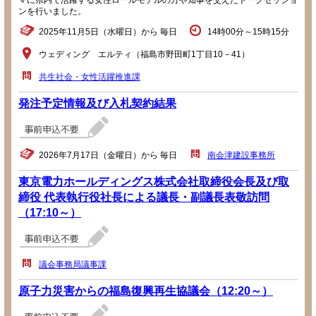
マに県内で活躍する女性ロールモデルの方や知事を交えたトークセッショ
ンを行いました。
2025年11月5日（水曜日）から 毎日
14時00分～15時15分
ウェディング エルティ（福島市野田町1丁目10－41）
共生社会・女性活躍推進課
発注予定情報及び入札契約結果
2026年7月17日（金曜日）から 毎日
南会津建設事務所
東京電力ホールディングス株式会社取締役会長及び取
締役 代表執行役社長による議長・副議長表敬訪問
（17:10～）
議会事務局議事課
原子力災害からの福島復興再生協議会（12:20～）