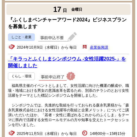
17
金曜日
日
『ふくしまベンチャーアワード2024』ビジネスプラン
を募集します
しごと・産業
2024年10月9日（水曜日）から 毎日
産業振興課
「キラっとふくしまシンポジウム -女性活躍2025-」を
開催しました
くらし・環境
福島県主催のイベントとしまして、女性活躍に向けた機運の醸成や、職
場・地域における男女の意識改革を図るため、別添のチラシのとおり女性
活躍をテーマとした標記シンポジウムを開催しました。
シンポジウムでは、先進的な取組を行っておられる森永乳業様から「森
永乳業株式会社における女性活躍等の取組と企業メリット」についてご講
演いただいたほか、「若者・女性に選ばれるこれからのふくしま」をテー
マに県内で活躍する女性ロールモデルの方や知事を交えたトークセッショ
ンを行いました。
2025年11月5日（水曜日）から 毎日
14時00分～15時15分