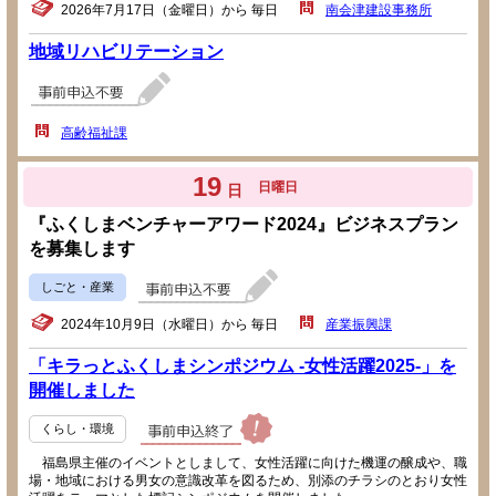
2026年7月17日（金曜日）から 毎日
南会津建設事務所
地域リハビリテーション
高齢福祉課
19
日曜日
日
『ふくしまベンチャーアワード2024』ビジネスプラン
を募集します
しごと・産業
2024年10月9日（水曜日）から 毎日
産業振興課
「キラっとふくしまシンポジウム -女性活躍2025-」を
開催しました
くらし・環境
福島県主催のイベントとしまして、女性活躍に向けた機運の醸成や、職
場・地域における男女の意識改革を図るため、別添のチラシのとおり女性