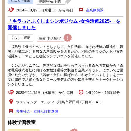
しごと・産業
2024年10月9日（水曜日）から 毎日
産業振興課
「キラっとふくしまシンポジウム -女性活躍2025-」を
開催しました
くらし・環境
福島県主催のイベントとしまして、女性活躍に向けた機運の醸成や、職
場・地域における男女の意識改革を図るため、別添のチラシのとおり女性
活躍をテーマとした標記シンポジウムを開催しました。
シンポジウムでは、先進的な取組を行っておられる森永乳業様から「森
永乳業株式会社における女性活躍等の取組と企業メリット」についてご講
演いただいたほか、「若者・女性に選ばれるこれからのふくしま」をテー
マに県内で活躍する女性ロールモデルの方や知事を交えたトークセッショ
ンを行いました。
2025年11月5日（水曜日）から 毎日
14時00分～15時15分
ウェディング エルティ（福島市野田町1丁目10－41）
共生社会・女性活躍推進課
体験学習教室