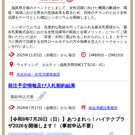
福島県主催のイベントとしまして、女性活躍に向けた機運の醸成や、職
場・地域における男女の意識改革を図るため、別添のチラシのとおり女性
活躍をテーマとした標記シンポジウムを開催しました。
シンポジウムでは、先進的な取組を行っておられる森永乳業様から「森
永乳業株式会社における女性活躍等の取組と企業メリット」についてご講
演いただいたほか、「若者・女性に選ばれるこれからのふくしま」をテー
マに県内で活躍する女性ロールモデルの方や知事を交えたトークセッショ
ンを行いました。
2025年11月5日（水曜日）から 毎日
14時00分～15時15分
ウェディング エルティ（福島市野田町1丁目10－41）
共生社会・女性活躍推進課
発注予定情報及び入札契約結果
2026年7月17日（金曜日）から 毎日
南会津建設事務所
【令和8年7月26日（日）】あつまれっ！ハイテクプラ
ザ2026を開催します！（事前申込不要）