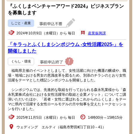
『ふくしまベンチャーアワード2024』ビジネスプラン
を募集します
しごと・産業
2024年10月9日（水曜日）から 毎日
産業振興課
「キラっとふくしまシンポジウム -女性活躍2025-」を
開催しました
くらし・環境
福島県主催のイベントとしまして、女性活躍に向けた機運の醸成や、職
場・地域における男女の意識改革を図るため、別添のチラシのとおり女性
活躍をテーマとした標記シンポジウムを開催しました。
シンポジウムでは、先進的な取組を行っておられる森永乳業様から「森
永乳業株式会社における女性活躍等の取組と企業メリット」についてご講
演いただいたほか、「若者・女性に選ばれるこれからのふくしま」をテー
マに県内で活躍する女性ロールモデルの方や知事を交えたトークセッショ
ンを行いました。
2025年11月5日（水曜日）から 毎日
14時00分～15時15分
ウェディング エルティ（福島市野田町1丁目10－41）