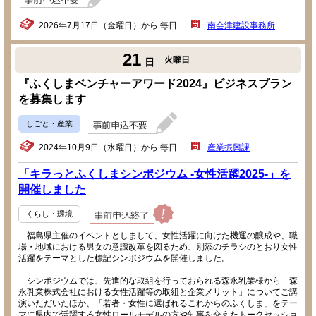
2026年7月17日（金曜日）から 毎日
南会津建設事務所
21
火曜日
日
『ふくしまベンチャーアワード2024』ビジネスプラン
を募集します
しごと・産業
2024年10月9日（水曜日）から 毎日
産業振興課
「キラっとふくしまシンポジウム -女性活躍2025-」を
開催しました
くらし・環境
福島県主催のイベントとしまして、女性活躍に向けた機運の醸成や、職
場・地域における男女の意識改革を図るため、別添のチラシのとおり女性
活躍をテーマとした標記シンポジウムを開催しました。
シンポジウムでは、先進的な取組を行っておられる森永乳業様から「森
永乳業株式会社における女性活躍等の取組と企業メリット」についてご講
演いただいたほか、「若者・女性に選ばれるこれからのふくしま」をテー
マに県内で活躍する女性ロールモデルの方や知事を交えたトークセッショ