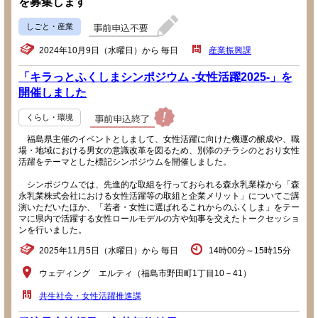
を募集します
しごと・産業
2024年10月9日（水曜日）から 毎日
産業振興課
「キラっとふくしまシンポジウム -女性活躍2025-」を
開催しました
くらし・環境
福島県主催のイベントとしまして、女性活躍に向けた機運の醸成や、職
場・地域における男女の意識改革を図るため、別添のチラシのとおり女性
活躍をテーマとした標記シンポジウムを開催しました。
シンポジウムでは、先進的な取組を行っておられる森永乳業様から「森
永乳業株式会社における女性活躍等の取組と企業メリット」についてご講
演いただいたほか、「若者・女性に選ばれるこれからのふくしま」をテー
マに県内で活躍する女性ロールモデルの方や知事を交えたトークセッショ
ンを行いました。
2025年11月5日（水曜日）から 毎日
14時00分～15時15分
ウェディング エルティ（福島市野田町1丁目10－41）
共生社会・女性活躍推進課