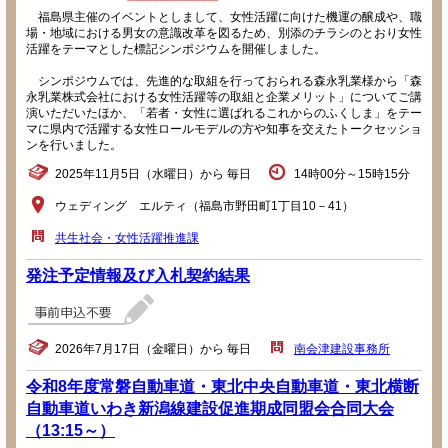
福島県主催のイベントとしまして、女性活躍に向けた機運の醸成や、職
場・地域における男女の意識改革を図るため、別添のチラシのとおり女性
活躍をテーマとした標記シンポジウムを開催しました。
シンポジウムでは、先進的な取組を行っておられる森永乳業様から「森
永乳業株式会社における女性活躍等の取組と企業メリット」についてご講
演いただいたほか、「若者・女性に選ばれるこれからのふくしま」をテー
マに県内で活躍する女性ロールモデルの方や知事を交えたトークセッショ
ンを行いました。
2025年11月5日（水曜日）から 毎日
14時00分～15時15分
ウェディング エルティ（福島市野田町1丁目10－41）
共生社会・女性活躍推進課
発注予定情報及び入札契約結果
2026年7月17日（金曜日）から 毎日
南会津建設事務所
令和8年度常磐自動車道・東北中央自動車道・東北横断
自動車道いわき新潟線建設促進期成同盟会合同大会
（13:15～）