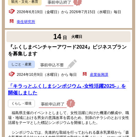
観光・文化・教育
2026年6月19日（金曜日）から 2026年7月15日（水曜日）毎日
衛生研究所
14
火曜日
日
『ふくしまベンチャーアワード2024』ビジネスプラン
を募集します
しごと・産業
2024年10月9日（水曜日）から 毎日
産業振興課
「キラっとふくしまシンポジウム -女性活躍2025-」を
開催しました
くらし・環境
福島県主催のイベントとしまして、女性活躍に向けた機運の醸成や、職
場・地域における男女の意識改革を図るため、別添のチラシのとおり女性
活躍をテーマとした標記シンポジウムを開催しました。
シンポジウムでは、先進的な取組を行っておられる森永乳業様から「森