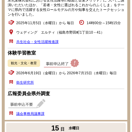
永乳業株式会社における女性活躍等の取組と企業メリット」についてご講
演いただいたほか、「若者・女性に選ばれるこれからのふくしま」をテー
マに県内で活躍する女性ロールモデルの方や知事を交えたトークセッショ
ンを行いました。
2025年11月5日（水曜日）から 毎日
14時00分～15時15分
ウェディング エルティ（福島市野田町1丁目10－41）
共生社会・女性活躍推進課
体験学習教室
観光・文化・教育
2026年6月19日（金曜日）から 2026年7月15日（水曜日）毎日
衛生研究所
広報委員会県外調査
議会事務局議事課
15
水曜日
日