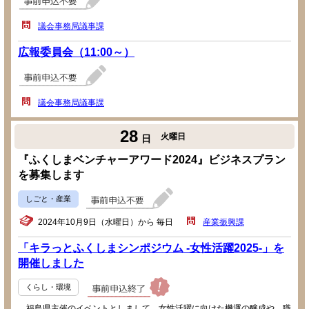
議会事務局議事課
広報委員会（11:00～）
議会事務局議事課
28
火曜日
日
『ふくしまベンチャーアワード2024』ビジネスプラン
を募集します
しごと・産業
2024年10月9日（水曜日）から 毎日
産業振興課
「キラっとふくしまシンポジウム -女性活躍2025-」を
開催しました
くらし・環境
福島県主催のイベントとしまして、女性活躍に向けた機運の醸成や、職