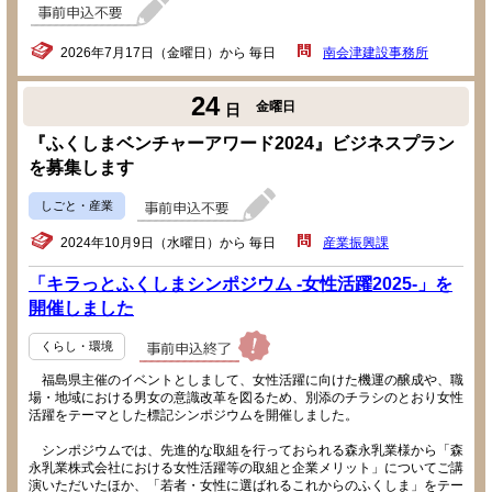
2026年7月17日（金曜日）から 毎日
南会津建設事務所
24
金曜日
日
『ふくしまベンチャーアワード2024』ビジネスプラン
を募集します
しごと・産業
2024年10月9日（水曜日）から 毎日
産業振興課
「キラっとふくしまシンポジウム -女性活躍2025-」を
開催しました
くらし・環境
福島県主催のイベントとしまして、女性活躍に向けた機運の醸成や、職
場・地域における男女の意識改革を図るため、別添のチラシのとおり女性
活躍をテーマとした標記シンポジウムを開催しました。
シンポジウムでは、先進的な取組を行っておられる森永乳業様から「森
永乳業株式会社における女性活躍等の取組と企業メリット」についてご講
演いただいたほか、「若者・女性に選ばれるこれからのふくしま」をテー