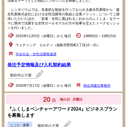
活躍をテーマとした標記シンポジウムを開催しました。
シンポジウムでは、先進的な取組を行っておられる森永乳業様から「森
永乳業株式会社における女性活躍等の取組と企業メリット」についてご講
演いただいたほか、「若者・女性に選ばれるこれからのふくしま」をテー
マに県内で活躍する女性ロールモデルの方や知事を交えたトークセッショ
ンを行いました。
2025年11月5日（水曜日）から 毎日
14時00分～15時15分
ウェディング エルティ（福島市野田町1丁目10－41）
共生社会・女性活躍推進課
発注予定情報及び入札契約結果
2026年7月17日（金曜日）から 毎日
南会津建設事務所
20
海の日
月曜日
日
『ふくしまベンチャーアワード2024』ビジネスプラン
を募集します
しごと・産業