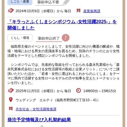
しごと・産業
2024年10月9日（水曜日）から 毎日
産業振興課
「キラっとふくしまシンポジウム -女性活躍2025-」を
開催しました
くらし・環境
福島県主催のイベントとしまして、女性活躍に向けた機運の醸成や、職
場・地域における男女の意識改革を図るため、別添のチラシのとおり女性
活躍をテーマとした標記シンポジウムを開催しました。
シンポジウムでは、先進的な取組を行っておられる森永乳業様から「森
永乳業株式会社における女性活躍等の取組と企業メリット」についてご講
演いただいたほか、「若者・女性に選ばれるこれからのふくしま」をテー
マに県内で活躍する女性ロールモデルの方や知事を交えたトークセッショ
ンを行いました。
2025年11月5日（水曜日）から 毎日
14時00分～15時15分
ウェディング エルティ（福島市野田町1丁目10－41）
共生社会・女性活躍推進課
発注予定情報及び入札契約結果