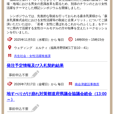
場・地域における男女の意識改革を図るため、別添のチラシのとおり女性
活躍をテーマとした標記シンポジウムを開催しました。
シンポジウムでは、先進的な取組を行っておられる森永乳業様から「森
永乳業株式会社における女性活躍等の取組と企業メリット」についてご講
演いただいたほか、「若者・女性に選ばれるこれからのふくしま」をテー
マに県内で活躍する女性ロールモデルの方や知事を交えたトークセッショ
ンを行いました。
2025年11月5日（水曜日）から 毎日
14時00分～15時15分
ウェディング エルティ（福島市野田町1丁目10－41）
共生社会・女性活躍推進課
発注予定情報及び入札契約結果
2026年7月17日（金曜日）から 毎日
南会津建設事務所
地すべりがけ崩れ対策都道府県議会協議会総会（13:00
～）