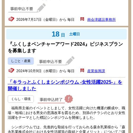
2026年7月17日（金曜日）から 毎日
南会津建設事務所
18
土曜日
日
『ふくしまベンチャーアワード2024』ビジネスプラン
を募集します
しごと・産業
2024年10月9日（水曜日）から 毎日
産業振興課
「キラっとふくしまシンポジウム -女性活躍2025-」を
開催しました
くらし・環境
福島県主催のイベントとしまして、女性活躍に向けた機運の醸成や、職
場・地域における男女の意識改革を図るため、別添のチラシのとおり女性
活躍をテーマとした標記シンポジウムを開催しました。
シンポジウムでは、先進的な取組を行っておられる森永乳業様から「森
永乳業株式会社における女性活躍等の取組と企業メリット」についてご講