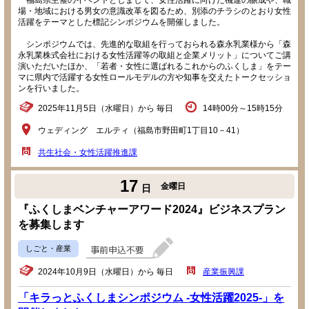
福島県主催のイベントとしまして、女性活躍に向けた機運の醸成や、職
場・地域における男女の意識改革を図るため、別添のチラシのとおり女性
活躍をテーマとした標記シンポジウムを開催しました。
シンポジウムでは、先進的な取組を行っておられる森永乳業様から「森
永乳業株式会社における女性活躍等の取組と企業メリット」についてご講
演いただいたほか、「若者・女性に選ばれるこれからのふくしま」をテー
マに県内で活躍する女性ロールモデルの方や知事を交えたトークセッショ
ンを行いました。
2025年11月5日（水曜日）から 毎日
14時00分～15時15分
ウェディング エルティ（福島市野田町1丁目10－41）
共生社会・女性活躍推進課
17
金曜日
日
『ふくしまベンチャーアワード2024』ビジネスプラン
を募集します
しごと・産業
2024年10月9日（水曜日）から 毎日
産業振興課
「キラっとふくしまシンポジウム -女性活躍2025-」を