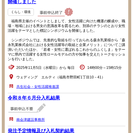
開催しました
くらし・環境
福島県主催のイベントとしまして、女性活躍に向けた機運の醸成や、職
場・地域における男女の意識改革を図るため、別添のチラシのとおり女性
活躍をテーマとした標記シンポジウムを開催しました。
シンポジウムでは、先進的な取組を行っておられる森永乳業様から「森
永乳業株式会社における女性活躍等の取組と企業メリット」についてご講
演いただいたほか、「若者・女性に選ばれるこれからのふくしま」をテー
マに県内で活躍する女性ロールモデルの方や知事を交えたトークセッショ
ンを行いました。
2025年11月5日（水曜日）から 毎日
14時00分～15時15分
ウェディング エルティ（福島市野田町1丁目10－41）
共生社会・女性活躍推進課
令和８年６月分入札結果
南会津建設事務所
発注予定情報及び入札契約結果