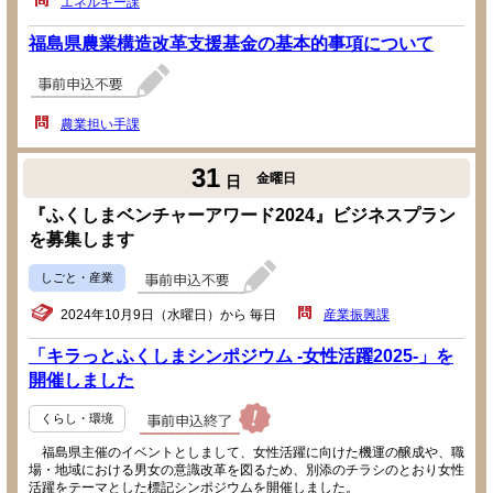
エネルギー課
福島県農業構造改革支援基金の基本的事項について
農業担い手課
31
金曜日
日
『ふくしまベンチャーアワード2024』ビジネスプラン
を募集します
しごと・産業
2024年10月9日（水曜日）から 毎日
産業振興課
「キラっとふくしまシンポジウム -女性活躍2025-」を
開催しました
くらし・環境
福島県主催のイベントとしまして、女性活躍に向けた機運の醸成や、職
場・地域における男女の意識改革を図るため、別添のチラシのとおり女性
活躍をテーマとした標記シンポジウムを開催しました。