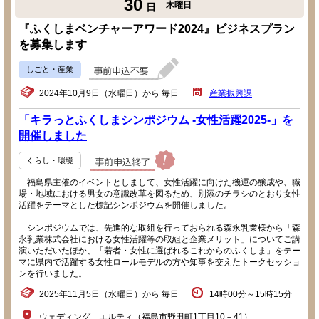
30
木曜日
日
『ふくしまベンチャーアワード2024』ビジネスプラン
を募集します
しごと・産業
2024年10月9日（水曜日）から 毎日
産業振興課
「キラっとふくしまシンポジウム -女性活躍2025-」を
開催しました
くらし・環境
福島県主催のイベントとしまして、女性活躍に向けた機運の醸成や、職
場・地域における男女の意識改革を図るため、別添のチラシのとおり女性
活躍をテーマとした標記シンポジウムを開催しました。
シンポジウムでは、先進的な取組を行っておられる森永乳業様から「森
永乳業株式会社における女性活躍等の取組と企業メリット」についてご講
演いただいたほか、「若者・女性に選ばれるこれからのふくしま」をテー
マに県内で活躍する女性ロールモデルの方や知事を交えたトークセッショ
ンを行いました。
2025年11月5日（水曜日）から 毎日
14時00分～15時15分
ウェディング エルティ（福島市野田町1丁目10－41）