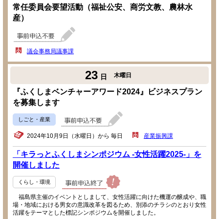
常任委員会要望活動（福祉公安、商労文教、農林水
産）
議会事務局議事課
23
木曜日
日
『ふくしまベンチャーアワード2024』ビジネスプラン
を募集します
しごと・産業
2024年10月9日（水曜日）から 毎日
産業振興課
「キラっとふくしまシンポジウム -女性活躍2025-」を
開催しました
くらし・環境
福島県主催のイベントとしまして、女性活躍に向けた機運の醸成や、職
場・地域における男女の意識改革を図るため、別添のチラシのとおり女性
活躍をテーマとした標記シンポジウムを開催しました。