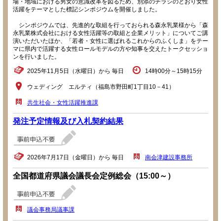
場・地域における男女の意識改革を図るため、別添のチラシのとおり女性
活躍をテーマとした標記シンポジウムを開催しました。
シンポジウムでは、先進的な取組を行っておられる森永乳業様から「森
永乳業株式会社における女性活躍等の取組と企業メリット」についてご講
演いただいたほか、「若者・女性に選ばれるこれからのふくしま」をテー
マに県内で活躍する女性ロールモデルの方や知事を交えたトークセッショ
ンを行いました。
2025年11月5日（水曜日）から 毎日
14時00分～15時15分
ウェディング エルティ（福島市野田町1丁目10－41）
共生社会・女性活躍推進課
発注予定情報及び入札契約結果
2026年7月17日（金曜日）から 毎日
南会津建設事務所
全国都道府県議会議長会定例総会（15:00～）
議会事務局議事課