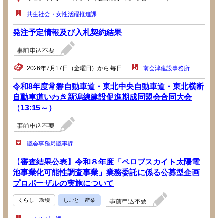
共生社会・女性活躍推進課
発注予定情報及び入札契約結果
2026年7月17日（金曜日）から 毎日
南会津建設事務所
令和8年度常磐自動車道・東北中央自動車道・東北横断
自動車道いわき新潟線建設促進期成同盟会合同大会
（13:15～）
議会事務局議事課
【審査結果公表】令和８年度「ペロブスカイト太陽電
池事業化可能性調査事業」業務委託に係る公募型企画
プロポーザルの実施について
くらし・環境
しごと・産業