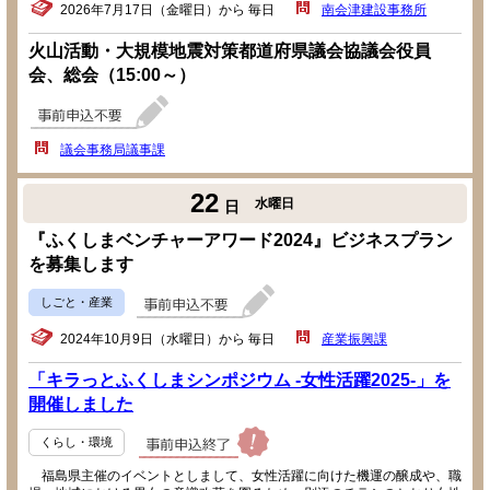
2026年7月17日（金曜日）から 毎日
南会津建設事務所
火山活動・大規模地震対策都道府県議会協議会役員
会、総会（15:00～）
議会事務局議事課
22
水曜日
日
『ふくしまベンチャーアワード2024』ビジネスプラン
を募集します
しごと・産業
2024年10月9日（水曜日）から 毎日
産業振興課
「キラっとふくしまシンポジウム -女性活躍2025-」を
開催しました
くらし・環境
福島県主催のイベントとしまして、女性活躍に向けた機運の醸成や、職