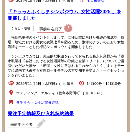
2024年10月9日（水曜日）から 毎日
産業振興課
「キラっとふくしまシンポジウム -女性活躍2025-」を
開催しました
くらし・環境
福島県主催のイベントとしまして、女性活躍に向けた機運の醸成や、職
場・地域における男女の意識改革を図るため、別添のチラシのとおり女性
活躍をテーマとした標記シンポジウムを開催しました。
シンポジウムでは、先進的な取組を行っておられる森永乳業様から「森
永乳業株式会社における女性活躍等の取組と企業メリット」についてご講
演いただいたほか、「若者・女性に選ばれるこれからのふくしま」をテー
マに県内で活躍する女性ロールモデルの方や知事を交えたトークセッショ
ンを行いました。
2025年11月5日（水曜日）から 毎日
14時00分～15時15分
ウェディング エルティ（福島市野田町1丁目10－41）
共生社会・女性活躍推進課
発注予定情報及び入札契約結果