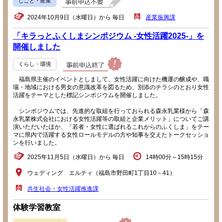
しごと・産業
2024年10月9日（水曜日）から 毎日
産業振興課
「キラっとふくしまシンポジウム -女性活躍2025-」を
開催しました
くらし・環境
福島県主催のイベントとしまして、女性活躍に向けた機運の醸成や、職
場・地域における男女の意識改革を図るため、別添のチラシのとおり女性
活躍をテーマとした標記シンポジウムを開催しました。
シンポジウムでは、先進的な取組を行っておられる森永乳業様から「森
永乳業株式会社における女性活躍等の取組と企業メリット」についてご講
演いただいたほか、「若者・女性に選ばれるこれからのふくしま」をテー
マに県内で活躍する女性ロールモデルの方や知事を交えたトークセッショ
ンを行いました。
2025年11月5日（水曜日）から 毎日
14時00分～15時15分
ウェディング エルティ（福島市野田町1丁目10－41）
共生社会・女性活躍推進課
体験学習教室