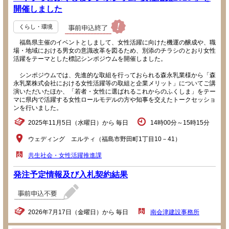
開催しました
くらし・環境
福島県主催のイベントとしまして、女性活躍に向けた機運の醸成や、職
場・地域における男女の意識改革を図るため、別添のチラシのとおり女性
活躍をテーマとした標記シンポジウムを開催しました。
シンポジウムでは、先進的な取組を行っておられる森永乳業様から「森
永乳業株式会社における女性活躍等の取組と企業メリット」についてご講
演いただいたほか、「若者・女性に選ばれるこれからのふくしま」をテー
マに県内で活躍する女性ロールモデルの方や知事を交えたトークセッショ
ンを行いました。
2025年11月5日（水曜日）から 毎日
14時00分～15時15分
ウェディング エルティ（福島市野田町1丁目10－41）
共生社会・女性活躍推進課
発注予定情報及び入札契約結果
2026年7月17日（金曜日）から 毎日
南会津建設事務所