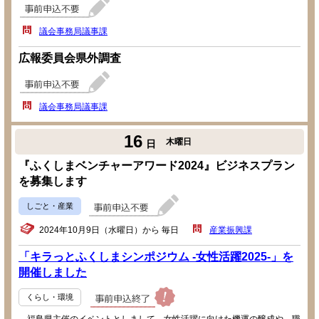
議会事務局議事課
広報委員会県外調査
議会事務局議事課
16
木曜日
日
『ふくしまベンチャーアワード2024』ビジネスプラン
を募集します
しごと・産業
2024年10月9日（水曜日）から 毎日
産業振興課
「キラっとふくしまシンポジウム -女性活躍2025-」を
開催しました
くらし・環境