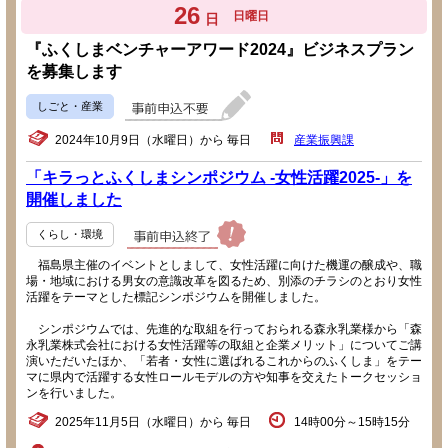
26
日曜日
日
『ふくしまベンチャーアワード2024』ビジネスプラン
を募集します
しごと・産業
2024年10月9日（水曜日）から 毎日
産業振興課
「キラっとふくしまシンポジウム -女性活躍2025-」を
開催しました
くらし・環境
福島県主催のイベントとしまして、女性活躍に向けた機運の醸成や、職
場・地域における男女の意識改革を図るため、別添のチラシのとおり女性
活躍をテーマとした標記シンポジウムを開催しました。
シンポジウムでは、先進的な取組を行っておられる森永乳業様から「森
永乳業株式会社における女性活躍等の取組と企業メリット」についてご講
演いただいたほか、「若者・女性に選ばれるこれからのふくしま」をテー
マに県内で活躍する女性ロールモデルの方や知事を交えたトークセッショ
ンを行いました。
2025年11月5日（水曜日）から 毎日
14時00分～15時15分