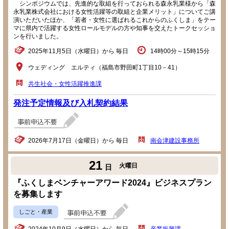
シンポジウムでは、先進的な取組を行っておられる森永乳業様から「森
永乳業株式会社における女性活躍等の取組と企業メリット」についてご講
演いただいたほか、「若者・女性に選ばれるこれからのふくしま」をテー
マに県内で活躍する女性ロールモデルの方や知事を交えたトークセッショ
ンを行いました。
2025年11月5日（水曜日）から 毎日
14時00分～15時15分
ウェディング エルティ（福島市野田町1丁目10－41）
共生社会・女性活躍推進課
発注予定情報及び入札契約結果
2026年7月17日（金曜日）から 毎日
南会津建設事務所
21
火曜日
日
『ふくしまベンチャーアワード2024』ビジネスプラン
を募集します
しごと・産業