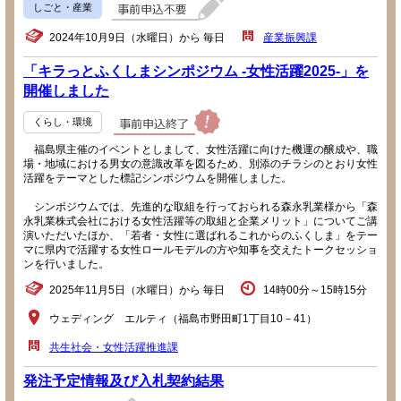
しごと・産業
2024年10月9日（水曜日）から 毎日
産業振興課
「キラっとふくしまシンポジウム -女性活躍2025-」を
開催しました
くらし・環境
福島県主催のイベントとしまして、女性活躍に向けた機運の醸成や、職
場・地域における男女の意識改革を図るため、別添のチラシのとおり女性
活躍をテーマとした標記シンポジウムを開催しました。
シンポジウムでは、先進的な取組を行っておられる森永乳業様から「森
永乳業株式会社における女性活躍等の取組と企業メリット」についてご講
演いただいたほか、「若者・女性に選ばれるこれからのふくしま」をテー
マに県内で活躍する女性ロールモデルの方や知事を交えたトークセッショ
ンを行いました。
2025年11月5日（水曜日）から 毎日
14時00分～15時15分
ウェディング エルティ（福島市野田町1丁目10－41）
共生社会・女性活躍推進課
発注予定情報及び入札契約結果