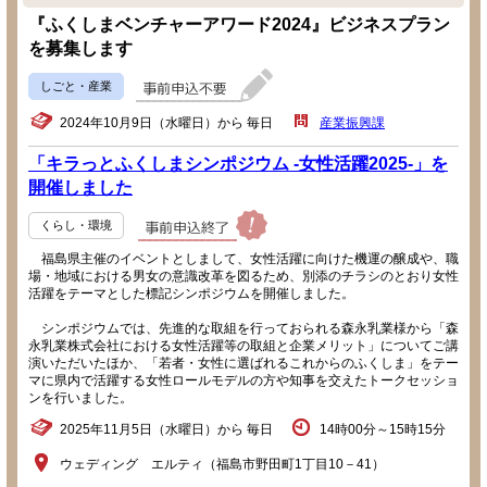
『ふくしまベンチャーアワード2024』ビジネスプラン
を募集します
しごと・産業
2024年10月9日（水曜日）から 毎日
産業振興課
「キラっとふくしまシンポジウム -女性活躍2025-」を
開催しました
くらし・環境
福島県主催のイベントとしまして、女性活躍に向けた機運の醸成や、職
場・地域における男女の意識改革を図るため、別添のチラシのとおり女性
活躍をテーマとした標記シンポジウムを開催しました。
シンポジウムでは、先進的な取組を行っておられる森永乳業様から「森
永乳業株式会社における女性活躍等の取組と企業メリット」についてご講
演いただいたほか、「若者・女性に選ばれるこれからのふくしま」をテー
マに県内で活躍する女性ロールモデルの方や知事を交えたトークセッショ
ンを行いました。
2025年11月5日（水曜日）から 毎日
14時00分～15時15分
ウェディング エルティ（福島市野田町1丁目10－41）