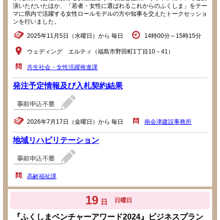
演いただいたほか、「若者・女性に選ばれるこれからのふくしま」をテー
マに県内で活躍する女性ロールモデルの方や知事を交えたトークセッショ
ンを行いました。
2025年11月5日（水曜日）から 毎日
14時00分～15時15分
ウェディング エルティ（福島市野田町1丁目10－41）
共生社会・女性活躍推進課
発注予定情報及び入札契約結果
2026年7月17日（金曜日）から 毎日
南会津建設事務所
地域リハビリテーション
高齢福祉課
19
日曜日
日
『ふくしまベンチャーアワード2024』ビジネスプラン