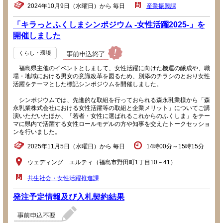
2024年10月9日（水曜日）から 毎日
産業振興課
「キラっとふくしまシンポジウム -女性活躍2025-」を
開催しました
くらし・環境
福島県主催のイベントとしまして、女性活躍に向けた機運の醸成や、職
場・地域における男女の意識改革を図るため、別添のチラシのとおり女性
活躍をテーマとした標記シンポジウムを開催しました。
シンポジウムでは、先進的な取組を行っておられる森永乳業様から「森
永乳業株式会社における女性活躍等の取組と企業メリット」についてご講
演いただいたほか、「若者・女性に選ばれるこれからのふくしま」をテー
マに県内で活躍する女性ロールモデルの方や知事を交えたトークセッショ
ンを行いました。
2025年11月5日（水曜日）から 毎日
14時00分～15時15分
ウェディング エルティ（福島市野田町1丁目10－41）
共生社会・女性活躍推進課
発注予定情報及び入札契約結果