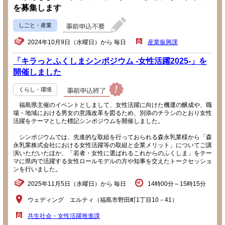
を募集します
しごと・産業
2024年10月9日（水曜日）から 毎日
産業振興課
「キラっとふくしまシンポジウム -女性活躍2025-」を
開催しました
くらし・環境
福島県主催のイベントとしまして、女性活躍に向けた機運の醸成や、職
場・地域における男女の意識改革を図るため、別添のチラシのとおり女性
活躍をテーマとした標記シンポジウムを開催しました。
シンポジウムでは、先進的な取組を行っておられる森永乳業様から「森
永乳業株式会社における女性活躍等の取組と企業メリット」についてご講
演いただいたほか、「若者・女性に選ばれるこれからのふくしま」をテー
マに県内で活躍する女性ロールモデルの方や知事を交えたトークセッショ
ンを行いました。
2025年11月5日（水曜日）から 毎日
14時00分～15時15分
ウェディング エルティ（福島市野田町1丁目10－41）
共生社会・女性活躍推進課