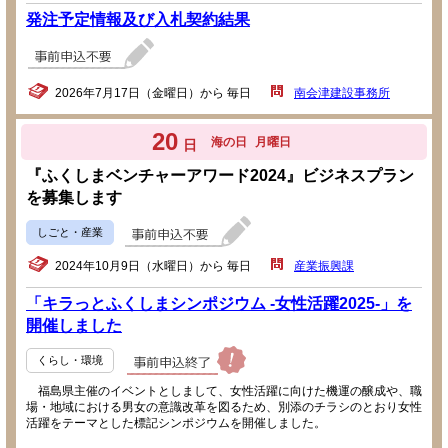
発注予定情報及び入札契約結果
2026年7月17日（金曜日）から 毎日
南会津建設事務所
20
海の日
月曜日
日
『ふくしまベンチャーアワード2024』ビジネスプラン
を募集します
しごと・産業
2024年10月9日（水曜日）から 毎日
産業振興課
「キラっとふくしまシンポジウム -女性活躍2025-」を
開催しました
くらし・環境
福島県主催のイベントとしまして、女性活躍に向けた機運の醸成や、職
場・地域における男女の意識改革を図るため、別添のチラシのとおり女性
活躍をテーマとした標記シンポジウムを開催しました。