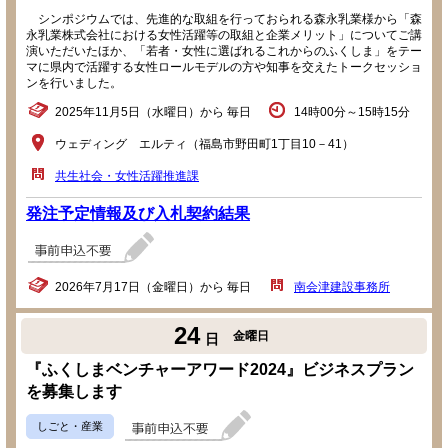
シンポジウムでは、先進的な取組を行っておられる森永乳業様から「森
永乳業株式会社における女性活躍等の取組と企業メリット」についてご講
演いただいたほか、「若者・女性に選ばれるこれからのふくしま」をテー
マに県内で活躍する女性ロールモデルの方や知事を交えたトークセッショ
ンを行いました。
2025年11月5日（水曜日）から 毎日
14時00分～15時15分
ウェディング エルティ（福島市野田町1丁目10－41）
共生社会・女性活躍推進課
発注予定情報及び入札契約結果
2026年7月17日（金曜日）から 毎日
南会津建設事務所
24
金曜日
日
『ふくしまベンチャーアワード2024』ビジネスプラン
を募集します
しごと・産業