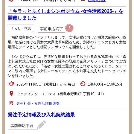
2024年10月9日（水曜日）から 毎日
産業振興課
「キラっとふくしまシンポジウム -女性活躍2025-」を
開催しました
くらし・環境
福島県主催のイベントとしまして、女性活躍に向けた機運の醸成や、職
場・地域における男女の意識改革を図るため、別添のチラシのとおり女性
活躍をテーマとした標記シンポジウムを開催しました。
シンポジウムでは、先進的な取組を行っておられる森永乳業様から「森
永乳業株式会社における女性活躍等の取組と企業メリット」についてご講
演いただいたほか、「若者・女性に選ばれるこれからのふくしま」をテー
マに県内で活躍する女性ロールモデルの方や知事を交えたトークセッショ
ンを行いました。
2025年11月5日（水曜日）から 毎日
14時00分～15時15分
ウェディング エルティ（福島市野田町1丁目10－41）
共生社会・女性活躍推進課
発注予定情報及び入札契約結果