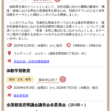
福島県主催のイベントとしまして、女性活躍に向けた機運の醸成や、職
場・地域における男女の意識改革を図るため、別添のチラシのとおり女性
活躍をテーマとした標記シンポジウムを開催しました。
シンポジウムでは、先進的な取組を行っておられる森永乳業様から「森
永乳業株式会社における女性活躍等の取組と企業メリット」についてご講
演いただいたほか、「若者・女性に選ばれるこれからのふくしま」をテー
マに県内で活躍する女性ロールモデルの方や知事を交えたトークセッショ
ンを行いました。
2025年11月5日（水曜日）から 毎日
14時00分～15時15分
ウェディング エルティ（福島市野田町1丁目10－41）
共生社会・女性活躍推進課
体験学習教室
観光・文化・教育
2026年6月19日（金曜日）から 2026年7月15日（水曜日）毎日
衛生研究所
全国都道府県議会議長会各委員会（10:00～）