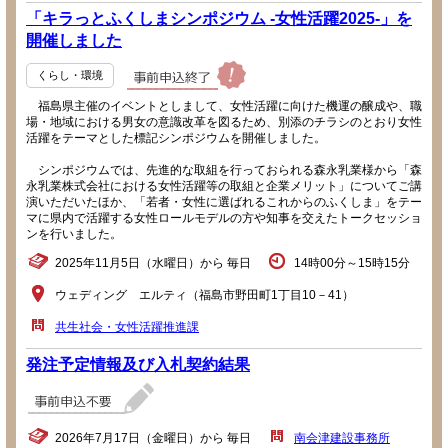
「キラっとふくしまシンポジウム -女性活躍2025-」を
開催しました
くらし・環境
福島県主催のイベントとしまして、女性活躍に向けた機運の醸成や、職
場・地域における男女の意識改革を図るため、別添のチラシのとおり女性
活躍をテーマとした標記シンポジウムを開催しました。
シンポジウムでは、先進的な取組を行っておられる森永乳業様から「森
永乳業株式会社における女性活躍等の取組と企業メリット」についてご講
演いただいたほか、「若者・女性に選ばれるこれからのふくしま」をテー
マに県内で活躍する女性ロールモデルの方や知事を交えたトークセッショ
ンを行いました。
2025年11月5日（水曜日）から 毎日
14時00分～15時15分
ウェディング エルティ（福島市野田町1丁目10－41）
共生社会・女性活躍推進課
発注予定情報及び入札契約結果
2026年7月17日（金曜日）から 毎日
南会津建設事務所