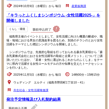
2024年10月9日（水曜日）から 毎日
産業振興課
「キラっとふくしまシンポジウム -女性活躍2025-」を
開催しました
くらし・環境
福島県主催のイベントとしまして、女性活躍に向けた機運の醸成や、職
場・地域における男女の意識改革を図るため、別添のチラシのとおり女性
活躍をテーマとした標記シンポジウムを開催しました。
シンポジウムでは、先進的な取組を行っておられる森永乳業様から「森
永乳業株式会社における女性活躍等の取組と企業メリット」についてご講
演いただいたほか、「若者・女性に選ばれるこれからのふくしま」をテー
マに県内で活躍する女性ロールモデルの方や知事を交えたトークセッショ
ンを行いました。
2025年11月5日（水曜日）から 毎日
14時00分～15時15分
ウェディング エルティ（福島市野田町1丁目10－41）
共生社会・女性活躍推進課
発注予定情報及び入札契約結果