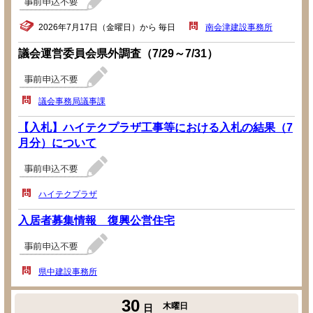
2026年7月17日（金曜日）から 毎日
南会津建設事務所
議会運営委員会県外調査（7/29～7/31）
議会事務局議事課
【入札】ハイテクプラザ工事等における入札の結果（7
月分）について
ハイテクプラザ
入居者募集情報 復興公営住宅
県中建設事務所
30
木曜日
日