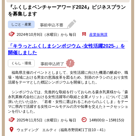
『ふくしまベンチャーアワード2024』ビジネスプラン
を募集します
しごと・産業
2024年10月9日（水曜日）から 毎日
産業振興課
「キラっとふくしまシンポジウム -女性活躍2025-」を
開催しました
くらし・環境
福島県主催のイベントとしまして、女性活躍に向けた機運の醸成や、職
場・地域における男女の意識改革を図るため、別添のチラシのとおり女性
活躍をテーマとした標記シンポジウムを開催しました。
シンポジウムでは、先進的な取組を行っておられる森永乳業様から「森
永乳業株式会社における女性活躍等の取組と企業メリット」についてご講
演いただいたほか、「若者・女性に選ばれるこれからのふくしま」をテー
マに県内で活躍する女性ロールモデルの方や知事を交えたトークセッショ
ンを行いました。
2025年11月5日（水曜日）から 毎日
14時00分～15時15分
ウェディング エルティ（福島市野田町1丁目10－41）