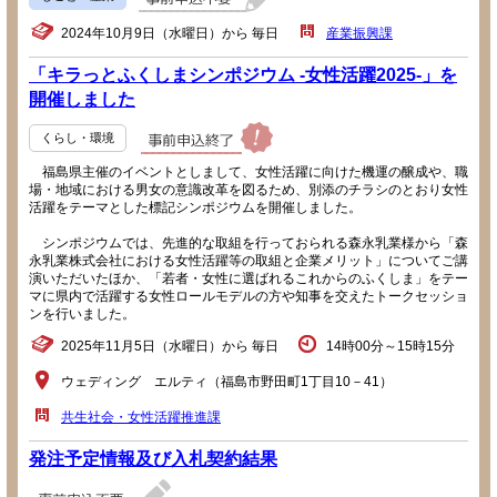
2024年10月9日（水曜日）から 毎日
産業振興課
「キラっとふくしまシンポジウム -女性活躍2025-」を
開催しました
くらし・環境
福島県主催のイベントとしまして、女性活躍に向けた機運の醸成や、職
場・地域における男女の意識改革を図るため、別添のチラシのとおり女性
活躍をテーマとした標記シンポジウムを開催しました。
シンポジウムでは、先進的な取組を行っておられる森永乳業様から「森
永乳業株式会社における女性活躍等の取組と企業メリット」についてご講
演いただいたほか、「若者・女性に選ばれるこれからのふくしま」をテー
マに県内で活躍する女性ロールモデルの方や知事を交えたトークセッショ
ンを行いました。
2025年11月5日（水曜日）から 毎日
14時00分～15時15分
ウェディング エルティ（福島市野田町1丁目10－41）
共生社会・女性活躍推進課
発注予定情報及び入札契約結果