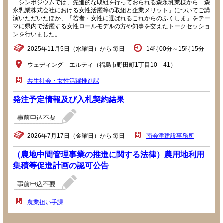
シンポジウムでは、先進的な取組を行っておられる森永乳業様から「森
永乳業株式会社における女性活躍等の取組と企業メリット」についてご講
演いただいたほか、「若者・女性に選ばれるこれからのふくしま」をテー
マに県内で活躍する女性ロールモデルの方や知事を交えたトークセッショ
ンを行いました。
2025年11月5日（水曜日）から 毎日
14時00分～15時15分
ウェディング エルティ（福島市野田町1丁目10－41）
共生社会・女性活躍推進課
発注予定情報及び入札契約結果
2026年7月17日（金曜日）から 毎日
南会津建設事務所
（農地中間管理事業の推進に関する法律）農用地利用
集積等促進計画の認可公告
農業担い手課