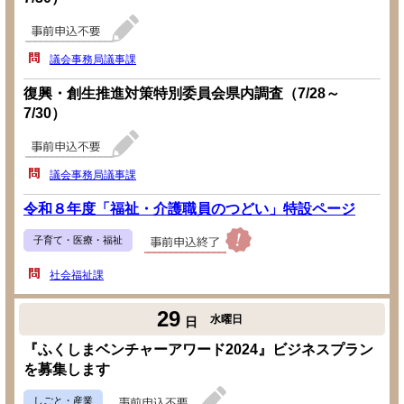
議会事務局議事課
復興・創生推進対策特別委員会県内調査（7/28～
7/30）
議会事務局議事課
令和８年度「福祉・介護職員のつどい」特設ページ
子育て・医療・福祉
社会福祉課
29
水曜日
日
『ふくしまベンチャーアワード2024』ビジネスプラン
を募集します
しごと・産業