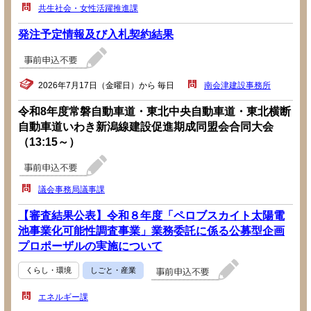
共生社会・女性活躍推進課
発注予定情報及び入札契約結果
2026年7月17日（金曜日）から 毎日
南会津建設事務所
令和8年度常磐自動車道・東北中央自動車道・東北横断
自動車道いわき新潟線建設促進期成同盟会合同大会
（13:15～）
議会事務局議事課
【審査結果公表】令和８年度「ペロブスカイト太陽電
池事業化可能性調査事業」業務委託に係る公募型企画
プロポーザルの実施について
くらし・環境
しごと・産業
エネルギー課