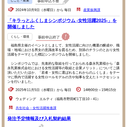
しごと・産業
2024年10月9日（水曜日）から 毎日
産業振興課
「キラっとふくしまシンポジウム -女性活躍2025-」を
開催しました
くらし・環境
福島県主催のイベントとしまして、女性活躍に向けた機運の醸成や、職
場・地域における男女の意識改革を図るため、別添のチラシのとおり女性
活躍をテーマとした標記シンポジウムを開催しました。
シンポジウムでは、先進的な取組を行っておられる森永乳業様から「森
永乳業株式会社における女性活躍等の取組と企業メリット」についてご講
演いただいたほか、「若者・女性に選ばれるこれからのふくしま」をテー
マに県内で活躍する女性ロールモデルの方や知事を交えたトークセッショ
ンを行いました。
2025年11月5日（水曜日）から 毎日
14時00分～15時15分
ウェディング エルティ（福島市野田町1丁目10－41）
共生社会・女性活躍推進課
発注予定情報及び入札契約結果