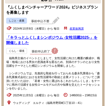
日
『ふくしまベンチャーアワード2024』ビジネスプラン
を募集します
しごと・産業
2024年10月9日（水曜日）から 毎日
産業振興課
「キラっとふくしまシンポジウム -女性活躍2025-」を
開催しました
くらし・環境
福島県主催のイベントとしまして、女性活躍に向けた機運の醸成や、職
場・地域における男女の意識改革を図るため、別添のチラシのとおり女性
活躍をテーマとした標記シンポジウムを開催しました。
シンポジウムでは、先進的な取組を行っておられる森永乳業様から「森
永乳業株式会社における女性活躍等の取組と企業メリット」についてご講
演いただいたほか、「若者・女性に選ばれるこれからのふくしま」をテー
マに県内で活躍する女性ロールモデルの方や知事を交えたトークセッショ
ンを行いました。
2025年11月5日（水曜日）から 毎日
14時00分～15時15分
ウェディング エルティ（福島市野田町1丁目10－41）