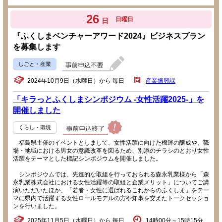
26
日曜日
日
『ふくしまベンチャーアワード2024』ビジネスプラン
を募集します
しごと・産業
2024年10月9日（水曜日）から 毎日
産業振興課
「キラっとふくしまシンポジウム -女性活躍2025-」を
開催しました
くらし・環境
福島県主催のイベントとしまして、女性活躍に向けた機運の醸成や、職
場・地域における男女の意識改革を図るため、別添のチラシのとおり女性
活躍をテーマとした標記シンポジウムを開催しました。
シンポジウムでは、先進的な取組を行っておられる森永乳業様から「森
永乳業株式会社における女性活躍等の取組と企業メリット」についてご講
演いただいたほか、「若者・女性に選ばれるこれからのふくしま」をテー
マに県内で活躍する女性ロールモデルの方や知事を交えたトークセッショ
ンを行いました。
2025年11月5日（水曜日）から 毎日
14時00分～15時15分