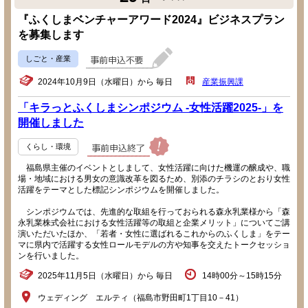
『ふくしまベンチャーアワード2024』ビジネスプラン
を募集します
しごと・産業
2024年10月9日（水曜日）から 毎日
産業振興課
「キラっとふくしまシンポジウム -女性活躍2025-」を
開催しました
くらし・環境
福島県主催のイベントとしまして、女性活躍に向けた機運の醸成や、職
場・地域における男女の意識改革を図るため、別添のチラシのとおり女性
活躍をテーマとした標記シンポジウムを開催しました。
シンポジウムでは、先進的な取組を行っておられる森永乳業様から「森
永乳業株式会社における女性活躍等の取組と企業メリット」についてご講
演いただいたほか、「若者・女性に選ばれるこれからのふくしま」をテー
マに県内で活躍する女性ロールモデルの方や知事を交えたトークセッショ
ンを行いました。
2025年11月5日（水曜日）から 毎日
14時00分～15時15分
ウェディング エルティ（福島市野田町1丁目10－41）