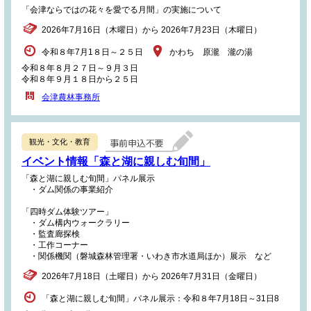
「会津ならではの花々を愛でる月間」の実施について
2026年7月16日（木曜日）から 2026年7月23日（木曜日）
令和８年7月1８日～２５日
かわち 原瀧 瀧の湯
令和８年８月２７日～９月３日
令和８年９月１８日から２５日
会津農林事務所
観光・文化・教育
イベント情報「森と湖に親しむ旬間」
「森と湖に親しむ旬間」パネル展示
・ダム関係の事業紹介
「四時ダム体験ツアー」
・ダム構内ウォークラリー
・監査廊探検
・工作コーナー
・関係機関（磐城森林管理署・いわき市水道局ほか）展示 など
2026年7月18日（土曜日）から 2026年7月31日（金曜日）
「森と湖に親しむ旬間」パネル展示：令和８年7月18日～31日8