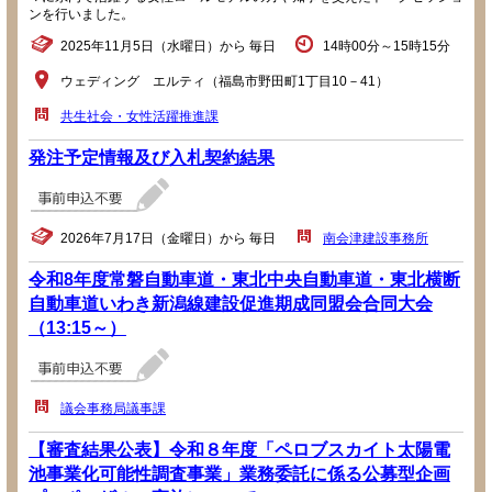
ンを行いました。
2025年11月5日（水曜日）から 毎日
14時00分～15時15分
ウェディング エルティ（福島市野田町1丁目10－41）
共生社会・女性活躍推進課
発注予定情報及び入札契約結果
2026年7月17日（金曜日）から 毎日
南会津建設事務所
令和8年度常磐自動車道・東北中央自動車道・東北横断
自動車道いわき新潟線建設促進期成同盟会合同大会
（13:15～）
議会事務局議事課
【審査結果公表】令和８年度「ペロブスカイト太陽電
池事業化可能性調査事業」業務委託に係る公募型企画