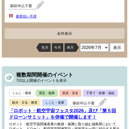
農業担い手課
全件表示
先月
今月
来月
複数期間開催のイベント
7日以上開催のイベントを表示
くらし・環境
震災・復興
防災・安全
子育て・医療・福祉
観光・文化・教育
しごと・産業
「ロボット・航空宇宙フェスタ2026」及び「第５回
ドローンサミット」を併催で開催します！
ロボット・航空宇宙関連産業の集積・振興に取り組む福島県において、
ロボット、ドローン、航空宇宙関連製品・技術等を一堂に紹介する展示