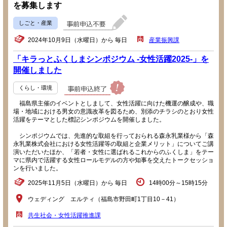
を募集します
しごと・産業
2024年10月9日（水曜日）から 毎日
産業振興課
「キラっとふくしまシンポジウム -女性活躍2025-」を
開催しました
くらし・環境
福島県主催のイベントとしまして、女性活躍に向けた機運の醸成や、職
場・地域における男女の意識改革を図るため、別添のチラシのとおり女性
活躍をテーマとした標記シンポジウムを開催しました。
シンポジウムでは、先進的な取組を行っておられる森永乳業様から「森
永乳業株式会社における女性活躍等の取組と企業メリット」についてご講
演いただいたほか、「若者・女性に選ばれるこれからのふくしま」をテー
マに県内で活躍する女性ロールモデルの方や知事を交えたトークセッショ
ンを行いました。
2025年11月5日（水曜日）から 毎日
14時00分～15時15分
ウェディング エルティ（福島市野田町1丁目10－41）
共生社会・女性活躍推進課