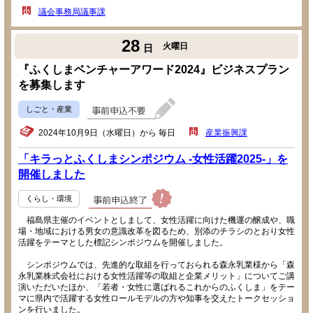
議会事務局議事課
28
火曜日
日
『ふくしまベンチャーアワード2024』ビジネスプラン
を募集します
しごと・産業
2024年10月9日（水曜日）から 毎日
産業振興課
「キラっとふくしまシンポジウム -女性活躍2025-」を
開催しました
くらし・環境
福島県主催のイベントとしまして、女性活躍に向けた機運の醸成や、職
場・地域における男女の意識改革を図るため、別添のチラシのとおり女性
活躍をテーマとした標記シンポジウムを開催しました。
シンポジウムでは、先進的な取組を行っておられる森永乳業様から「森
永乳業株式会社における女性活躍等の取組と企業メリット」についてご講
演いただいたほか、「若者・女性に選ばれるこれからのふくしま」をテー
マに県内で活躍する女性ロールモデルの方や知事を交えたトークセッショ
ンを行いました。