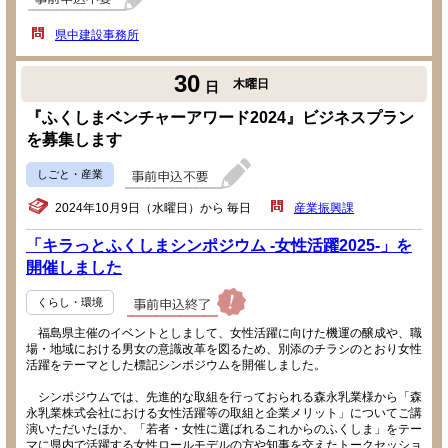
県中建設事務所
30
木曜日
日
『ふくしまベンチャーアワード2024』ビジネスプラン
を募集します
しごと・産業
2024年10月9日（水曜日）から 毎日
産業振興課
「キラっとふくしまシンポジウム -女性活躍2025-」を
開催しました
くらし・環境
福島県主催のイベントとしまして、女性活躍に向けた機運の醸成や、職
場・地域における男女の意識改革を図るため、別添のチラシのとおり女性
活躍をテーマとした標記シンポジウムを開催しました。
シンポジウムでは、先進的な取組を行っておられる森永乳業様から「森
永乳業株式会社における女性活躍等の取組と企業メリット」についてご講
演いただいたほか、「若者・女性に選ばれるこれからのふくしま」をテー
マに県内で活躍する女性ロールモデルの方や知事を交えたトークセッショ