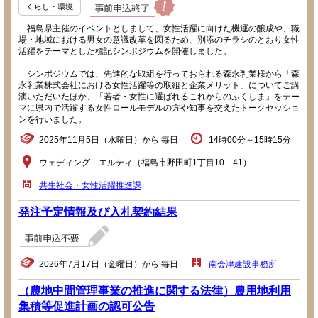
くらし・環境
福島県主催のイベントとしまして、女性活躍に向けた機運の醸成や、職
場・地域における男女の意識改革を図るため、別添のチラシのとおり女性
活躍をテーマとした標記シンポジウムを開催しました。
シンポジウムでは、先進的な取組を行っておられる森永乳業様から「森
永乳業株式会社における女性活躍等の取組と企業メリット」についてご講
演いただいたほか、「若者・女性に選ばれるこれからのふくしま」をテー
マに県内で活躍する女性ロールモデルの方や知事を交えたトークセッショ
ンを行いました。
2025年11月5日（水曜日）から 毎日
14時00分～15時15分
ウェディング エルティ（福島市野田町1丁目10－41）
共生社会・女性活躍推進課
発注予定情報及び入札契約結果
2026年7月17日（金曜日）から 毎日
南会津建設事務所
（農地中間管理事業の推進に関する法律）農用地利用
集積等促進計画の認可公告