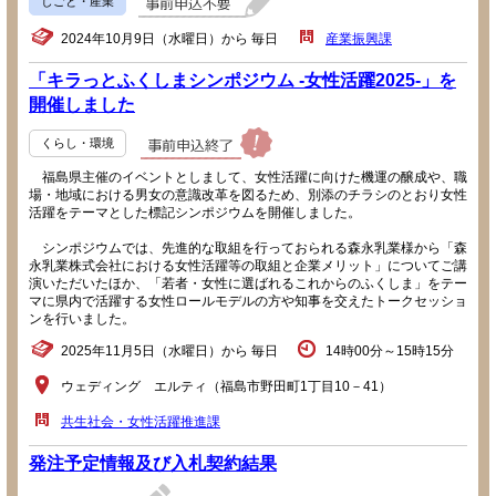
しごと・産業
2024年10月9日（水曜日）から 毎日
産業振興課
「キラっとふくしまシンポジウム -女性活躍2025-」を
開催しました
くらし・環境
福島県主催のイベントとしまして、女性活躍に向けた機運の醸成や、職
場・地域における男女の意識改革を図るため、別添のチラシのとおり女性
活躍をテーマとした標記シンポジウムを開催しました。
シンポジウムでは、先進的な取組を行っておられる森永乳業様から「森
永乳業株式会社における女性活躍等の取組と企業メリット」についてご講
演いただいたほか、「若者・女性に選ばれるこれからのふくしま」をテー
マに県内で活躍する女性ロールモデルの方や知事を交えたトークセッショ
ンを行いました。
2025年11月5日（水曜日）から 毎日
14時00分～15時15分
ウェディング エルティ（福島市野田町1丁目10－41）
共生社会・女性活躍推進課
発注予定情報及び入札契約結果